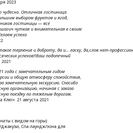
бря 2023
ло чудесно. Отличная гостиница
ольшим выбором фруктов и ягод,
дников гостиницы — все
ашагич чуткая и внимательная к своим
елаем успеха
22
 такое
терпение
и доброту,
да и…
ласку,
да,слов
нет-профессион
сяческих успехов!!Ваш подопечный
 2021
021 года с замечательным гидом
курсии и общую атмосферу спокойствия,
за замечательную экскурсию. Спасибо
сную организацию, начиная с заказа
сную поездку по тяжёлым дорогам.
на Ключ
21 августа 2021
мнаты с видом на горы)
а/джакузи,
Спа-лаундж/зона
для