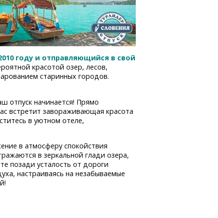
2010 году и отправляющийся в свой
роятной красотой озер, лесов,
чарованием старинных городов.
аш отпуск начинается! Прямо
 вас встретит завораживающая красота
ститесь в уютном отеле,
ужение в атмосферу спокойствия
отражаются в зеркальной глади озера,
ьте позади усталость от дороги
духа, настраиваясь на незабываемые
й!