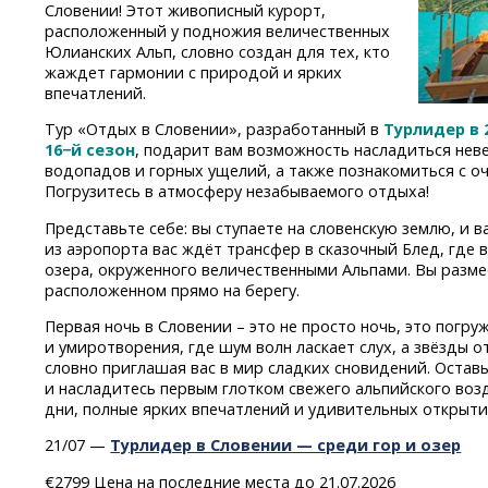
Словении! Этот живописный курорт,
расположенный у подножия величественных
Юлианских Альп, словно создан для тех, кто
жаждет гармонии с природой и ярких
впечатлений.
Тур «Отдых в Словении», разработанный в
Турлидер в 
16−й сезон
, подарит вам возможность насладиться неве
водопадов и горных ущелий, а также познакомиться с о
Погрузитесь в атмосферу незабываемого отдыха!
Представьте себе: вы ступаете на словенскую землю, и в
из аэропорта вас ждёт трансфер в сказочный Блед, где
озера, окруженного величественными Альпами. Вы разме
расположенном прямо на берегу.
Первая ночь в Словении – это не просто ночь, это погр
и умиротворения, где шум волн ласкает слух, а звёзды 
словно приглашая вас в мир сладких сновидений. Остав
и насладитесь первым глотком свежего альпийского воз
дни, полные ярких впечатлений и удивительных открыти
21/07 —
Турлидер в Словении — среди гор и озер
€2799 Цена на последние места до 21.07.2026