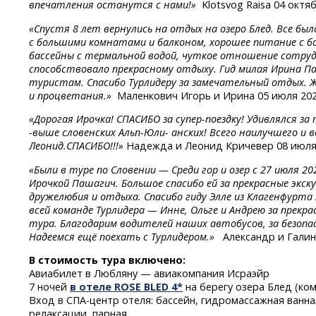
впечатления останутся с нами!»
Klotsvog Raisa 04 октя
«Спустя 8 лет вернулись на отдых на озеро Блед. Все бы
с большими комнатами и балконом, хорошее питание с б
бассейны с термальной водой, чуткое отношение сотру
способствовало прекрасному отдыху. Гид милая Ирина П
туристам. Спасибо Турлидеру за замечательный отдых. Ж
и процветания.»
Маленкович Игорь и Ирина 05 июля 20
«Дорогая
Ирочка!
СПАСИБО
за супер-поездку!
Удивлялся
за
-
выше
словенских
Альп-Юли-
анских! Всего наилучшего и в
Леонид.СПАСИБО!!!»
Надежда и Леонид Кричевер 08 июля
«Были в туре по Словении — Среди гор и озер с 27 июля 2
Ирочкой Пашагич. Большое спасибо ей за прекрасные экс
дружелюбия и отдыха. Спасибо гиду Элле из Клагенфурта 
всей команде Турлидера — Инне, Ольге и Андрею за прекра
тура. Благодарим водителей наших автобусов, за безопа
Надеемся ещё поехать с Турлидером.»
Александр и Гали
В стоимость тура включено:
Авиабилет в Любляну — авиакомпания Исраэйр
7 ночей
в отеле ROSE BLED 4*
на берегу озера Блед (ко
Вход
в СПА-центр
отеля: бассейн, гидромассажная ванн
релаксации, парная