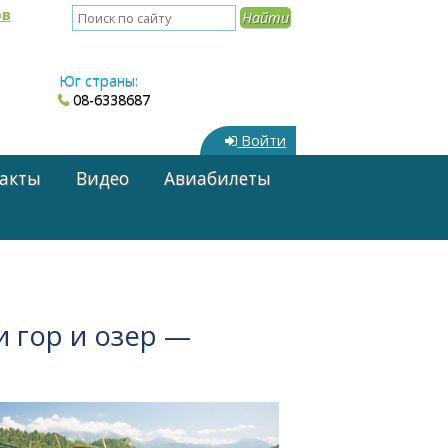
ов
Юг страны:
08-6338687
Войти
акты
Видео
Авиабилеты
 гор и озер —