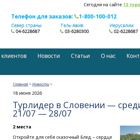
Сегодня на сайте
13 тур
Телефон для заказов:
1-800-100-012
Север страны:
Тель-Авив:
Иерусалим:
04-6228687
03-6280300
02-6228687
 клиентов
Новости
Статьи
О нас
Конт
Главная
>
Новости
>
18 июня 2026
Турлидер в Словении — среди
21/07 — 28/07
2 места
Откройте для себя сказочный Блед – сердце