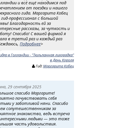
олландии и всё ещё находимся под
печатлением от поездки и нашего
рекрасного гида. Маргарита Кобец
 гид-профессионал с большой
уквы! Благодарность ей за
нтересные рассказы, за чуткость и
аботу! Спасибо! С вашей фирмой я
хала в третий раз и каждый раз
беждаюсь,
Подробнее
>
идер в Голландии - "Тюльпанная лихорадка"
в День Короля
Гид:
Маргарита Кобец
нна, 29 сентября 2025
ольшое спасибо Маргарите!
риятно почувствовать себя
етьми у заботливой няни. Спасибо
сем сопутешественникам за
риятное знакомство, ведь встреча
 интересными людьми — это тоже
ольшая часть удовольствия.