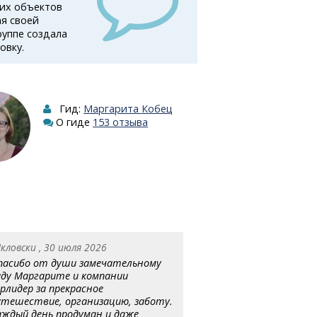
ких объектов
ая своей
уппе создала
овку.
Гид:
Маргарита Кобец
О гиде
153 отзыва
кловски , 30 июля 2026
пасибо от души замечательному
иду Маргарите и компании
урлидер за прекрасное
утешествие, организацию, заботу.
аждый день продуман и даже