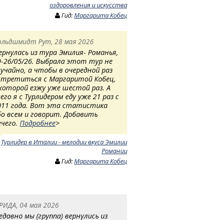
оздоровления и искусства
Гид:
Маргарита Кобец
ольдшмидт Рут, 28 мая 2026
ернулась из тура Эмилия- Романья,
9-26/05/26. Выбрала этот тур не
лучайно, а чтобы в очередной раз
стретиться с Маргаритой Кобец,
 которой езжу уже шестой раз. А
сего я с Турлидером еду уже 21 раз с
011 года. Вот эта статистика
бо всем и говорит. Добавить
ечего.
Подробнее
>
:
Турлидер в Италии - мелодии вкуса Эмилии
Романии
Гид:
Маргарита Кобец
РИДА, 04 мая 2026
едавно мы (группа) вернулись из