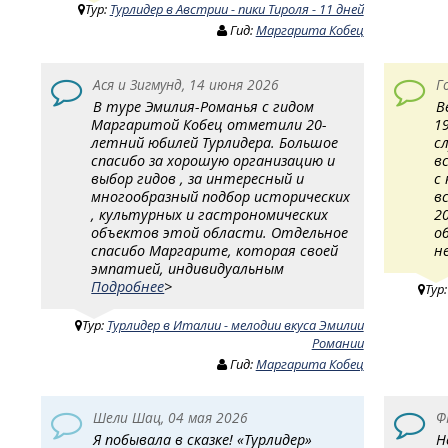
Тур:
Турлидер в Австрии - пики Тироля - 11 дней
Гид:
Маргарита Кобец
Ася и Зигмунд, 14 июня 2026
Г
В туре Эмилия-Романья с гидом
В
Маргаритой Кобец отметили 20-
1
летний юбилей Турлидера. Большое
с
спасибо за хорошую организацию и
в
выбор гидов , за интересный и
с
многообразный подбор исторических
в
, культурных и гастрономических
2
объектов этой области. Отдельное
о
спасибо Маргарите, которая своей
н
эмпатией, индивидуальным
Подробнее
>
Тур
Тур:
Турлидер в Италии - мелодии вкуса Эмилии
Романии
Гид:
Маргарита Кобец
Шели Шац, 04 мая 2026
Ф
Я побывала в сказке! «Турлидер»
Н