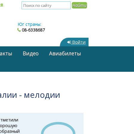
ов
Юг страны:
08-6338687
Войти
акты
Видео
Авиабилеты
алии - мелодии
отметили
 хорошую
ообразный