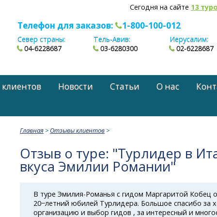
Сегодня на сайте
13 тур
Телефон для заказов:
1-800-100-012
Север страны:
Тель-Авив:
Иерусалим:
04-6228687
03-6280300
02-6228687
 клиентов
Новости
Статьи
О нас
Конт
Главная
>
Отзывы клиентов
>
Отзыв о туре: "Турлидер в Ит
вкуса Эмилии Романии"
В туре
Эмилия-Романья
с гидом Маргаритой Кобец 
20−летний юбилей Турлидера. Большое спасибо за
организацию и выбор гидов , за интересный и мног