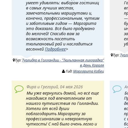
умеет удивлять: выбором гостиниц
Г
в самых лучших местах,
в
замечательными маршрутами и,
п
конечно, профессиональным, чутким
—
и заботливым гидом — Маргарита
б
это доказала. Всё было продумано
и
до мелочей! Спасибо вам за
з
возможность посетить
е
тюльпановый рай и насладиться
у
весенней
Подробнее
>
Тур:
Турл
Тур:
Турлидер в Голландии - "Тюльпанная лихорадка"
в День Короля
Гид:
Маргарита Кобец
Фира и Грегорий, 04 мая 2026
А
Мы уже вернулись домой, но всё еще
Б
находимся под впечатлением от
П
нашего путешествия по Голландии.
д
Хотели от всей души
в
поблагодарить Маргариту за
п
профессионализм и невероятную
с
чуткость! ​ С ней было очень легко и
б