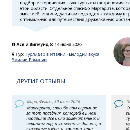
подбор исторических , культурных и гастрономичес
этой области. Отдельное спасибо Маргарите, котор
эмпатией, индивидуальным подходом к каждому в гр
оптимальную для путешествия дружелюбную обстан
Ася и Зигмунд
14 июня 2026
Тур:
Турлидер в Италии - мелодии вкуса
Эмилии Романии
ДРУГИЕ ОТЗЫВЫ
Мира, Феликс, 30 июля 2026
Ш
Маргарита, спасибо вам огромное
С
за тот праздник, который вы нам
г
подарили! Всё было замечательно: и
Т
вершины гор, и ухоженные долины, и
п
сказочные озёра, и, конечно, наш
К