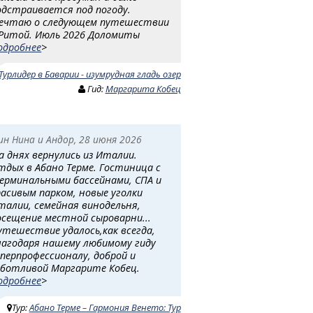
одстраивается под погоду.
ечтаю о следующем путешествии
 Ритой. Июль 2026 Доломиты
одробнее
>
Турлидер в Баварии - изумрудная гладь озер
Гид:
Маргарита Кобец
ин Нина и Андор, 28 июня 2026
а днях вернулись из Италии.
тдых в Абано Терме. Гостиница с
ерминальными бассейнами, СПА и
расивым парком, новые уголки
талии, семейная винодельня,
осещение местной сыроварни...
утешествие удалось,как всегда,
лагодаря нашему любимому гиду
уперпрофессионалу, доброй и
аботливой Маргарите Кобец.
одробнее
>
Тур:
Абано Терме – Гармония Венето: Тур