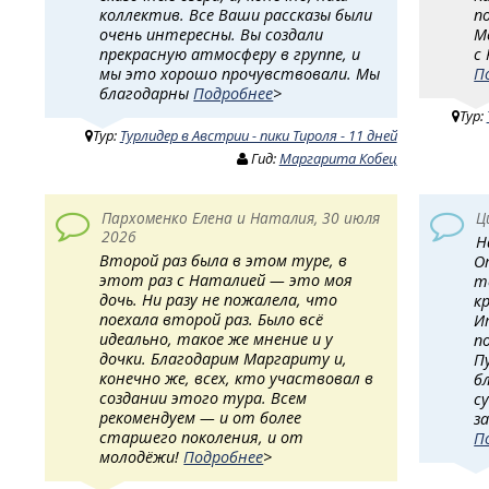
коллектив. Все Ваши рассказы были
п
очень интересны. Вы создали
М
прекрасную атмосферу в группе, и
с
мы это хорошо прочувствовали. Мы
П
благодарны
Подробнее
>
Тур:
Тур:
Турлидер в Австрии - пики Тироля - 11 дней
Гид:
Маргарита Кобец
Пархоменко Елена и Наталия, 30 июля
Ц
2026
Н
Второй раз была в этом туре, в
О
этот раз с Наталией — это моя
т
дочь. Ни разу не пожалела, что
к
поехала второй раз. Было всё
И
идеально, такое же мнение и у
п
дочки. Благодарим Маргариту и,
П
конечно же, всех, кто участвовал в
б
создании этого тура. Всем
с
рекомендуем — и от более
з
старшего поколения, и от
П
молодёжи!
Подробнее
>