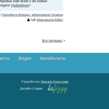
доровья нам всем и до новых
стреч!
Подробнее
>
р:
Турлидер в Италии - вдохновение Тосканы
Гид:
Маргарита Кобец
Все отзывы
акты
Видео
Авиабилеты
Разработка:
Михаил Коротаев
Дизайн студии