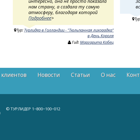
интересно, она не просто показала
З
нам страну, а создала ту самую
в
атмосферу, благодаря которой
Подробнее
>
Ту
Тур:
Турлидер в Голландии - "Тюльпанная лихорадка"
в День Короля
Гид:
Маргарита Кобец
 клиентов
Новости
Статьи
О нас
Конт
© ТУРЛИДЕР
1−800−100−012