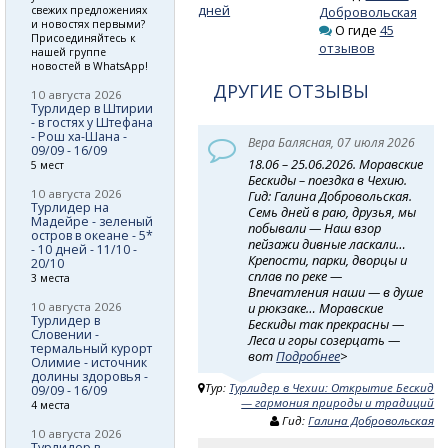
дней
свежих предложениях
Добровольская
и новостях первыми?
О гиде
45
Присоединяйтесь к
отзывов
нашей группе
новостей в WhatsApp!
ДРУГИЕ ОТЗЫВЫ
10 августа 2026
Турлидер в Штирии
- в гостях у Штефана
- Рош ха-Шана -
Вера Балясная, 07 июля 2026
09/09 - 16/09
18.06 – 25.06.2026. Моравские
5 мест
Бескиды – поездка в Чехию.
10 августа 2026
Гид: Галина Добровольская.
Турлидер на
Семь дней в раю, друзья, мы
Мадейре - зеленый
побывали — Наш взор
остров в океане - 5*
пейзажи дивные ласкали…
- 10 дней - 11/10 -
Крепости, парки, дворцы и
20/10
сплав по реке —
3 места
Впечатления наши — в душе
10 августа 2026
и рюкзаке… Моравские
Турлидер в
Бескиды так прекрасны —
Словении -
Леса и горы созерцать —
термальный курорт
вот
Подробнее
>
Олимие - источник
долины здоровья -
Тур:
Турлидер в Чехии: Открытие Бескид
09/09 - 16/09
— гармония природы и традиций
4 места
Гид:
Галина Добровольская
10 августа 2026
Турлидер в