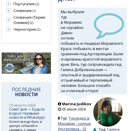
Португалия
(2)
Словения
(1)
Мы выбрали
тур
Словения (Терме
в Моравию
Олимие)
(2)
не случайно.
Черногория
(2)
Давно
хотели
побывать в пещерах Моравского
Краса. побывать в местах
сражения под Аустерлицем. Были
очарованы красотой моравского
края. Весь тур сопровождала гид
Галина Добровольская —
опытный и эрудированный гид,
отзывчивый и терпеливый
человек. Большое спасибо
ПОСЛЕДНИЕ
за отличный отпуск!
НОВОСТИ
Marina Judikov
10 августа 2026
05 июля 2024
Совет дня — Будьте
в курсе первыми:
новости в WhatsApp!
Тур:
Турлидер в
Хотите всегда быть в
Моравии - солнце
центре событий и
Аустерлица - 10
Гид:
Галина
узнавать о самых