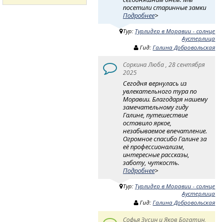
посетили старинные замки
Подробнее
>
Тур:
Турлидер в Моравии - солнце
Аустерлица
Гид:
Галина Добровольская
Соркина Люба , 28 сентября
2025
Сегодня вернулась из
увлекательного тура по
Моравии. Благодаря нашему
замечательному гиду
Галине, путешествие
оставило яркое,
незабываемое впечатление.
Огромное спасибо Галине за
её профессионализм,
интересные рассказы,
заботу, чуткость.
Подробнее
>
Тур:
Турлидер в Моравии - солнце
Аустерлица
Гид:
Галина Добровольская
Софья Зусин и Яков Богатин,