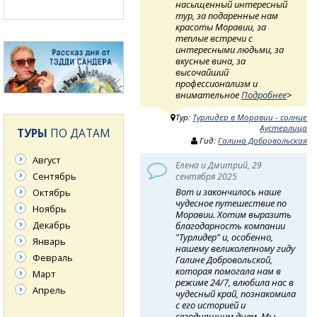
насыщенный интересный
тур, за подаренные нам
красоты Моравии, за
теплые встречи с
интересными людьми, за
вкусные вина, за
высочайший
профессионализм и
внимательное
Подробнее
>
Тур:
Турлидер в Моравии - солнце
Аустерлица
ТУРЫ
ПО ДАТАМ
Гид:
Галина Добровольская
Август
Елена и Дмитрий, 29
Сентябрь
сентября 2025
Вот и закончилось наше
Октябрь
чудесное путешествие по
Ноябрь
Моравии. Хотим выразить
Декабрь
благодарность компании
"Турлидер" и, особенно,
Январь
нашему великолепному гиду
Февраль
Галине Добровольской,
которая помогала нам в
Март
режиме 24/7, влюбила нас в
Апрель
чудесный край, познакомила
с его историей и
сегодняшним днем. Мы