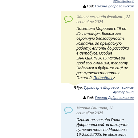
Аустерлица
Гид:
Галина Добровольская
Ида и Александр Фридман , 28
сентября 2025
Посетили Моравию с 19 по
25 сентября. Выражаем
огромную благодарность
компании за прекрасную
работу, вплоть до рассадки
в автобусе. Особая
БЛАГОДАРНОСТЬ Галине за
профессионализм, теплоту.
Надеемся в будущем ещё не
раз путешествовать с
Галиной.
Подробнее
>
Тур:
Турлидер в Моравии - солнце
Аустерлица
Гид:
Галина Добровольская
Марина Гашинов, 28
сентября 2025
Огромное спасибо Галине
Добровольский за шикарное
путешествие по Моравии с
19-25.09.2025. Ее обожание