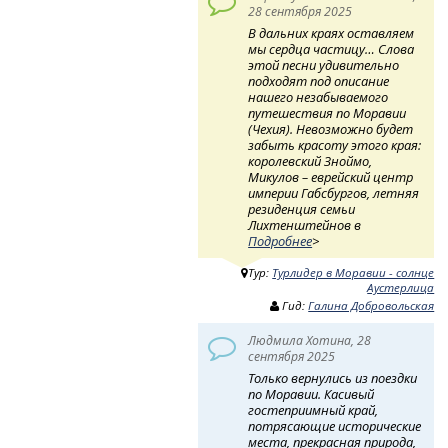
28 сентября 2025
В дальних краях оставляем
мы сердца частицу… Слова
этой песни удивительно
подходят под описание
нашего незабываемого
путешествия по Моравии
(Чехия). Невозможно будет
забыть красоту этого края:
королевский Зноймо,
Микулов – еврейский центр
империи Габсбургов, летняя
резиденция семьи
Лихтенштейнов в
Подробнее
>
Тур:
Турлидер в Моравии - солнце
Аустерлица
Гид:
Галина Добровольская
Людмила Хотина, 28
сентября 2025
Только вернулись из поездки
по Моравии. Касивый
гостеприимный край,
потрясающие исторические
места, прекрасная природа,