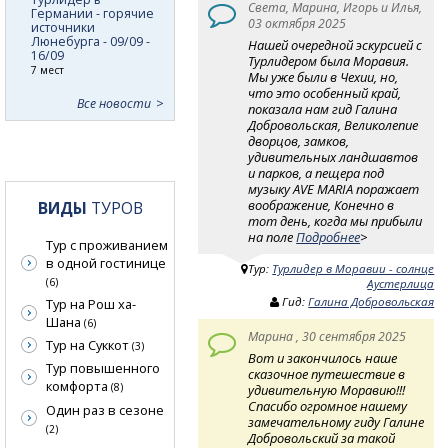
Света, Марина, Игорь и Илья,
Германии - горячие
03 октября 2025
источники
Люнебурга - 09/09 -
Нашей очередной эскурсией с
16/09
Турлидером была Моравия.
7 мест
Мы уже были в Чехии, но,
что это особенный край,
Все новости
показала нам гид Галина
Добровольская, Великолепие
дворцов, замков,
удивительных ландшавтов
и парков, а пещера под
музыку AVE MARIA поражает
воображение, Конечно в
ВИДЫ
ТУРОВ
тот день, когда мы прибыли
на поле
Подробнее
>
Тур с проживанием
в одной гостинице
Тур:
Турлидер в Моравии - солнце
(6)
Аустерлица
Гид:
Галина Добровольская
Тур на Рош ха-
Шана
(6)
Марина , 30 сентября 2025
Тур на Суккот
(3)
Вот и закончилось наше
Тур повышенного
сказочное путешествие в
комфорта
(8)
удивительную Моравию!!!
Спасибо огромное нашему
Один раз в сезоне
замечательному гиду Галине
(2)
Добровольский за такой