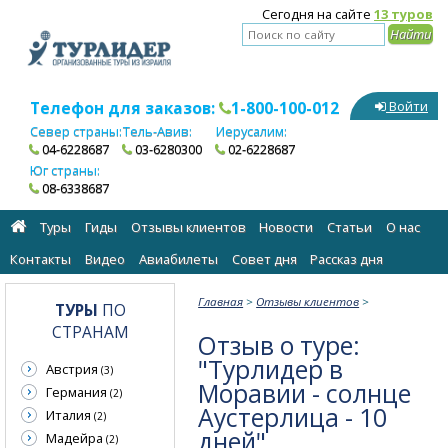
Сегодня на сайте
13 туров
Телефон для заказов:
1-800-100-012
Войти
Север страны:
Тель-Авив:
Иерусалим:
04-6228687
03-6280300
02-6228687
Юг страны:
08-6338687
Туры
Гиды
Отзывы клиентов
Новости
Статьи
О нас
Контакты
Видео
Авиабилеты
Cовет дня
Рассказ дня
Главная
>
Отзывы клиентов
>
ТУРЫ
ПО
СТРАНАМ
Отзыв о туре:
"Турлидер в
Австрия
(3)
Моравии - солнце
Германия
(2)
Аустерлица - 10
Италия
(2)
дней"
Мадейра
(2)