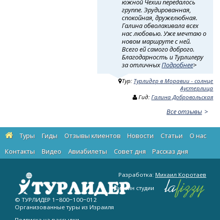
южной Чехии передалось
группе. Эрудированная,
спокойная, дружелюбная.
Галина обволакивала всех
нас любовью. Уже мечтаю о
новом маршруте с ней.
Всего ей самого доброго.
Благодарность и Турлилеру
за отличных
Подробнее
>
Тур:
Турлидер в Моравии - солнце
Аустерлица
Гид:
Галина Добровольская
Все отзывы
Туры
Гиды
Отзывы клиентов
Новости
Статьи
О нас
Контакты
Видео
Авиабилеты
Cовет дня
Рассказ дня
Разработка:
Михаил Коротаев
Дизайн студии
© ТУРЛИДЕР
1−800−100−012
Организованные туры из Израиля
Подписка на рассылки