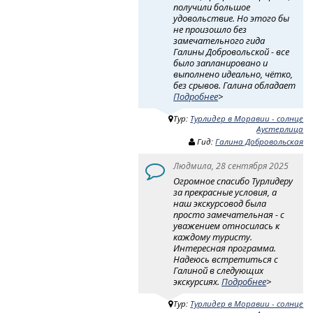
получили большое
удовольствие. Но этого бы
не произошло без
замечательного гида
Галины Добровольской - все
было запланировано и
выполнено идеально, чётко,
без срывов. Галина обладает
Подробнее
>
Тур:
Турлидер в Моравии - солнце
Аустерлица
Гид:
Галина Добровольская
Людмила, 28 сентября 2025
Огромное спасибо Турлидеру
за прекрасные условия, а
наш экскурсовод была
просто замечательная - с
уважением относилась к
каждому туристу.
Интересная программа.
Надеюсь встретиться с
Галиной в следующих
экскурсиях.
Подробнее
>
Тур:
Турлидер в Моравии - солнце