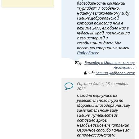
благодарность компании
"Турлидер" и, особенно,
нашему великолепному гиду
Галине Добровольской,
которая помогала нам в
режиме 24/7, влюбила нас в
чудесный край, познакомила
с его историей и
сегодняшним днем. Мы
посетили старинные замки
Подробнее
>
Тур:
Турлидер в Моравии - солнце
Аустерлица
Гид:
Галина Добровольская
Соркина Люба , 28 сентября
2025
Сегодня вернулась из
увлекательного тура по
Моравии. Благодаря нашему
замечательному гиду
Галине, путешествие
оставило яркое,
незабываемое впечатление.
Огромное спасибо Галине за
её профессионализм,