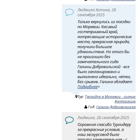
Людмила Хотина, 28
сентября 2025
Только вернулись из поездки
по Моравии. Касивый
гостеприимный край,
потрясающие исторические
места, прекрасная природа,
получили большое
удовольствие. Но этого бы
не произошло без
замечательного гида
Галины Добровольской - все
было запланировано и
выполнено идеально, чётко,
без срывов. Галина обладает
Подробнее
>
Тур:
Турлидер в Моравии - солнце
Аустерлица
Гид:
Галина Добровольская
Людмила, 28 сентября 2025
Огромное спасибо Турлидеру
за прекрасные условия, а
наш экскурсовод была
просто замечательная - с