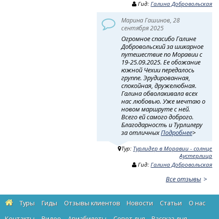
Гид:
Галина Добровольская
Марина Гашинов, 28
сентября 2025
Огромное спасибо Галине
Добровольский за шикарное
путешествие по Моравии с
19-25.09.2025. Ее обожание
южной Чехии передалось
группе. Эрудированная,
спокойная, дружелюбная.
Галина обволакивала всех
нас любовью. Уже мечтаю о
новом маршруте с ней.
Всего ей самого доброго.
Благодарность и Турлилеру
за отличных
Подробнее
>
Тур:
Турлидер в Моравии - солнце
Аустерлица
Гид:
Галина Добровольская
Все отзывы
Туры
Гиды
Отзывы клиентов
Новости
Статьи
О нас
Контакты
Видео
Авиабилеты
Cовет дня
Рассказ дня