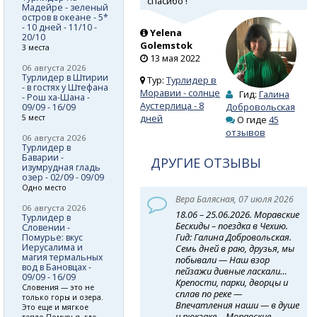
спасибо !
Мадейре - зеленый
остров в океане - 5*
- 10 дней - 11/10 -
Yelena
20/10
Golemstok
3 места
13 мая 2022
06 августа 2026
Турлидер в Штирии
Тур:
Турлидер в
- в гостях у Штефана
Моравии - солнце
Гид:
Галина
- Рош ха-Шана -
Аустерлица - 8
Добровольская
09/09 - 16/09
дней
5 мест
О гиде
45
отзывов
06 августа 2026
Турлидер в
Баварии -
ДРУГИЕ ОТЗЫВЫ
изумрудная гладь
озер - 02/09 - 09/09
Одно место
Вера Балясная, 07 июля 2026
06 августа 2026
18.06 – 25.06.2026. Моравские
Турлидер в
Бескиды – поездка в Чехию.
Словении -
Гид: Галина Добровольская.
Помурье: вкус
Иерусалима и
Семь дней в раю, друзья, мы
магия термальных
побывали — Наш взор
вод в Бановцах -
пейзажи дивные ласкали…
09/09 - 16/09
Крепости, парки, дворцы и
Словения — это не
сплав по реке —
только горы и озера.
Впечатления наши — в душе
Это еще и мягкое
и рюкзаке… Моравские
тепло Помурья, где