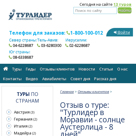
Сегодня на сайте
13 туров
Телефон для заказов:
1-800-100-012
Войти
Север страны:
Тель-Авив:
Иерусалим:
04-6228687
03-6280300
02-6228687
Юг страны:
08-6338687
Туры
Гиды
Отзывы клиентов
Новости
Статьи
О нас
Контакты
Видео
Авиабилеты
Cовет дня
Рассказ дня
Главная
>
Отзывы клиентов
>
ТУРЫ
ПО
СТРАНАМ
Отзыв о туре:
"Турлидер в
Австрия
(3)
Моравии - солнце
Германия
(2)
Аустерлица - 8
Италия
(2)
дней"
Мадейра
(2)