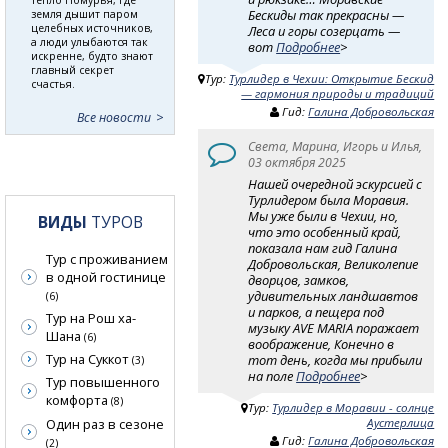
Бескиды так прекрасны —
земля дышит паром
целебных источников,
Леса и горы созерцать —
а люди улыбаются так
вот
Подробнее
>
искренне, будто знают
главный секрет
Тур:
Турлидер в Чехии: Открытие Бескид
счастья.
— гармония природы и традиций
Гид:
Галина Добровольская
Все новости
Света, Марина, Игорь и Илья,
03 октября 2025
Нашей очередной эскурсией с
Турлидером была Моравия.
Мы уже были в Чехии, но,
ВИДЫ
ТУРОВ
что это особенный край,
показала нам гид Галина
Тур с проживанием
Добровольская, Великолепие
в одной гостинице
дворцов, замков,
удивительных ландшавтов
(6)
и парков, а пещера под
Тур на Рош ха-
музыку AVE MARIA поражает
Шана
(6)
воображение, Конечно в
Тур на Суккот
тот день, когда мы прибыли
(3)
на поле
Подробнее
>
Тур повышенного
комфорта
(8)
Тур:
Турлидер в Моравии - солнце
Один раз в сезоне
Аустерлица
Гид:
Галина Добровольская
(2)