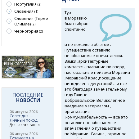
Португалия
(2)
Словения
(1)
Тур
в Моравию
Словения (Терме
был выбран
Олимие)
(2)
спонтанно
Черногория
(2)
и не пожалела об этом .
Путешествие оставило
незабываемые впечатления.
Замки ,архитектурные
комплексы,плавание по озеру,
пасторальные пейзажи Моравии
,Моравский Крас ,посещение
виноделен с дегустаций …и все
это благодаря замечательному
ПОСЛЕДНИЕ
гиду Галине
НОВОСТИ
Добровольской.Великолепное
владение материалом ,
организация
06 августа 2026
Совет дня —
,коммуникабельность — все это
Личный поход
оставляет незабываемые
Для нас это важно!
впечатления о путешествии
по Моравии . Галина , огромное
06 августа 2026
Турлидер на