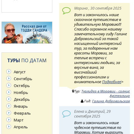
Марина , 30 сентября 2025
Вот и закончилось наше
сказочное путешествие в
удивительную Моравию!!!
Спасибо огромное нашему
замечательному гиду Галине
Добровольский за такой
насыщенный интересный
тур, за подаренные нам
красоты Моравии, за
теплые встречи с
ТУРЫ
ПО ДАТАМ
интересными людьми, за
вкусные вина, за
Август
высочайший
профессионализм и
Сентябрь
внимательное
Подробнее
>
Октябрь
Тур:
Турлидер в Моравии - солнце
Ноябрь
Аустерлица
Декабрь
Гид:
Галина Добровольская
Январь
Елена и Дмитрий, 29
Февраль
сентября 2025
Март
Вот и закончилось наше
Апрель
чудесное путешествие по
Моравии. Хотим выразить