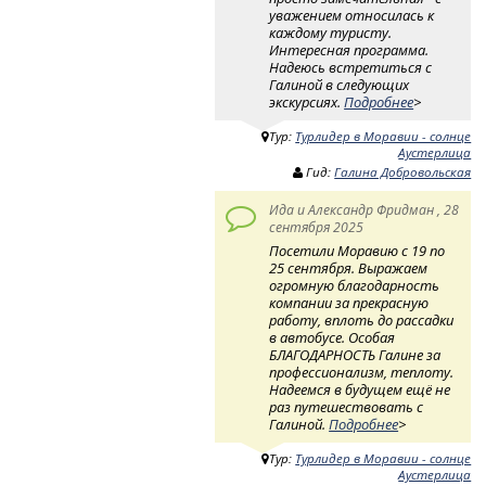
уважением относилась к
каждому туристу.
Интересная программа.
Надеюсь встретиться с
Галиной в следующих
экскурсиях.
Подробнее
>
Тур:
Турлидер в Моравии - солнце
Аустерлица
Гид:
Галина Добровольская
Ида и Александр Фридман , 28
сентября 2025
Посетили Моравию с 19 по
25 сентября. Выражаем
огромную благодарность
компании за прекрасную
работу, вплоть до рассадки
в автобусе. Особая
БЛАГОДАРНОСТЬ Галине за
профессионализм, теплоту.
Надеемся в будущем ещё не
раз путешествовать с
Галиной.
Подробнее
>
Тур:
Турлидер в Моравии - солнце
Аустерлица