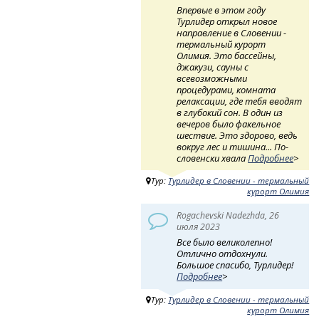
Впервые в этом году
Турлидер открыл новое
направление в Словении -
термальный курорт
Олимия. Это бассейны,
джакузи, сауны с
всевозможными
процедурами, комната
релаксации, где тебя вводят
в глубокий сон. В один из
вечеров было факельное
шествие. Это здорово, ведь
вокруг лес и тишина... По-
словенски хвала
Подробнее
>
Тур:
Турлидер в Словении - термальный
курорт Олимия
Rogachevski Nadezhda, 26
июля 2023
Все было великолепно!
Отлично отдохнули.
Большое спасибо, Турлидер!
Подробнее
>
Тур:
Турлидер в Словении - термальный
курорт Олимия