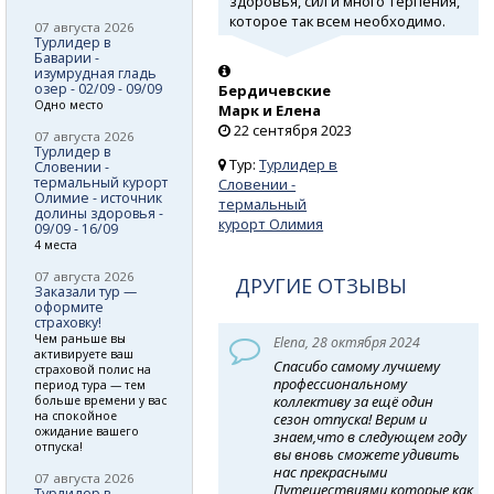
здоровья, сил и много терпения,
которое так всем необходимо.
07 августа 2026
Турлидер в
Баварии -
изумрудная гладь
озер - 02/09 - 09/09
Бердичевские
Одно место
Марк и Елена
22 сентября 2023
07 августа 2026
Турлидер в
Тур:
Турлидер в
Словении -
термальный курорт
Словении -
Олимие - источник
термальный
долины здоровья -
курорт Олимия
09/09 - 16/09
4 места
07 августа 2026
ДРУГИЕ ОТЗЫВЫ
Заказали тур —
оформите
страховку!
Чем раньше вы
Elena, 28 октября 2024
активируете ваш
Спасибо самому лучшему
страховой полис на
профессиональному
период тура — тем
коллективу за ещё один
больше времени у вас
на спокойное
сезон отпуска! Верим и
ожидание вашего
знаем,что в следующем году
отпуска!
вы вновь сможете удивить
нас прекрасными
07 августа 2026
Путешествиями,которые,как
Турлидер в