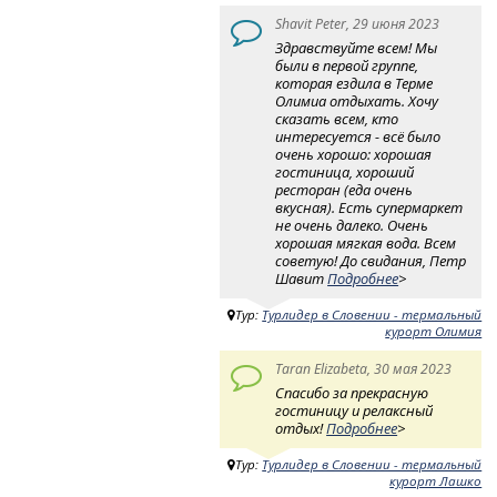
Shavit Peter, 29 июня 2023
Здравствуйте всем! Мы
были в первой группе,
которая ездила в Терме
Олимиа отдыхать. Хочу
сказать всем, кто
интересуется - всё было
очень хорошо: хорошая
гостиница, хороший
ресторан (еда очень
вкусная). Есть супермаркет
не очень далеко. Очень
хорошая мягкая вода. Всем
советую! До свидания, Петр
Шавит
Подробнее
>
Тур:
Турлидер в Словении - термальный
курорт Олимия
Taran Elizabeta, 30 мая 2023
Спасибо за прекрасную
гостиницу и релаксный
отдых!
Подробнее
>
Тур:
Турлидер в Словении - термальный
курорт Лашко