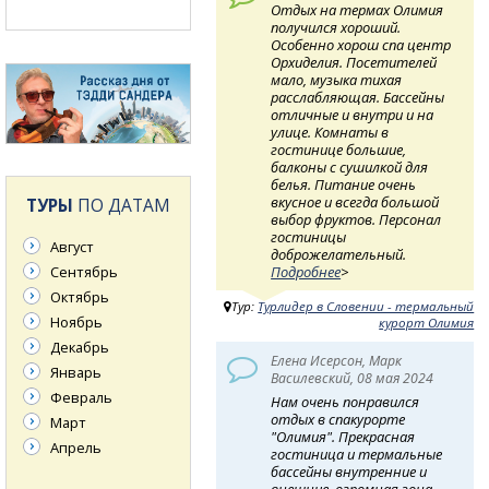
Отдых на термах Олимия
получился хороший.
Особенно хорош спа центр
Орхиделия. Посетителей
мало, музыка тихая
расслабляющая. Бассейны
отличные и внутри и на
улице. Комнаты в
гостинице большие,
балконы с сушилкой для
белья. Питание очень
вкусное и всегда большой
ТУРЫ
ПО ДАТАМ
выбор фруктов. Персонал
гостиницы
Август
доброжелательный.
Сентябрь
Подробнее
>
Октябрь
Тур:
Турлидер в Словении - термальный
Ноябрь
курорт Олимия
Декабрь
Елена Исерсон, Марк
Январь
Василевский, 08 мая 2024
Февраль
Нам очень понравился
отдых в спакурорте
Март
"Олимия". Прекрасная
Апрель
гостиница и термальные
бассейны внутренние и
внешние. огромная зона