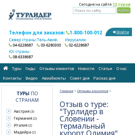
Сегодня на сайте
13 туров
Телефон для заказов:
1-800-100-012
Войти
Север страны:
Тель-Авив:
Иерусалим:
04-6228687
03-6280300
02-6228687
Юг страны:
08-6338687
Туры
Гиды
Отзывы клиентов
Новости
Статьи
О нас
Контакты
Видео
Авиабилеты
Cовет дня
Рассказ дня
Главная
>
Отзывы клиентов
>
ТУРЫ
ПО
СТРАНАМ
Отзыв о туре:
"Турлидер в
Австрия
(3)
Словении -
Германия
(2)
термальный
Италия
(2)
курорт Олимия"
Мадейра
(2)