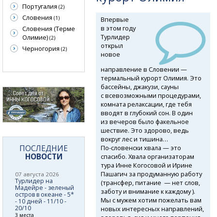
Португалия
(2)
Словения
(1)
Впервые
в этом году
Словения (Терме
Турлидер
Олимие)
(2)
открыл
Черногория
(2)
новое
направление в Словении —
термальный курорт Олимия. Это
бассейны, джакузи, сауны
с всевозможными процедурами,
комната релаксации, где тебя
вводят в глубокий сон. В один
из вечеров было факельное
шествие. Это здорово, ведь
вокруг лес и тишина…
ПОСЛЕДНИЕ
По-словенски
хвала — это
НОВОСТИ
спасибо. Хвала организаторам
тура Инне Когосовой и Ирине
Пашагич за продуманную работу
07 августа 2026
Турлидер на
(трансфер, питание — нет слов,
Мадейре - зеленый
заботу и внимание к каждому ).
остров в океане - 5*
Мы с мужем хотим пожелать вам
- 10 дней - 11/10 -
20/10
новых интересных направлений,
3 места