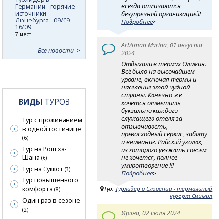
всегда отличаются
Германии - горячие
безупречной организацией!
источники
Люнебурга - 09/09 -
Подробнее
>
16/09
7 мест
Arbitman Marina, 07 августа
Все новости
2024
Отдыхали в термах Олимия.
Всё было на высочайшем
уровне, включая термы и
население этой чудной
страны. Конечно же
ВИДЫ
ТУРОВ
хочется отметить
буквально каждого
служащего отеля за
Тур с проживанием
отзывчивость,
в одной гостинице
превосходный сервис, заботу
(6)
и внимание. Райский уголок,
Тур на Рош ха-
из которого уезжать совсем
не хочется, полное
Шана
(6)
умиротворение !!!
Тур на Суккот
(3)
Подробнее
>
Тур повышенного
комфорта
Тур:
Турлидер в Словении - термальный
(8)
курорт Олимия
Один раз в сезоне
(2)
Ирина, 02 июля 2024