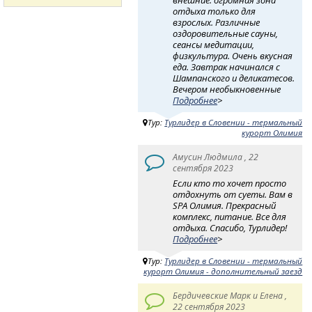
отдыха только для
взрослых. Различные
оздоровительные сауны,
сеансы медитации,
физкультура. Очень вкусная
еда. Завтрак начинался с
Шампанского и деликатесов.
Вечером необыкновенные
Подробнее
>
Тур:
Турлидер в Словении - термальный
курорт Олимия
Амусин Людмила , 22
сентября 2023
Если кто то хочет просто
отдохнуть от суеты. Вам в
SPA Олимия. Прекрасный
комплекс, питание. Все для
отдыха. Спасибо, Турлидер!
Подробнее
>
Тур:
Турлидер в Словении - термальный
курорт Олимия - дополнительный заезд
Бердичевские Марк и Елена ,
22 сентября 2023