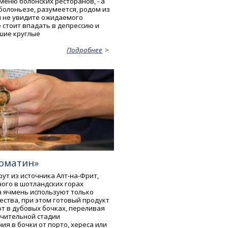
меню болонских ресторанов, - а
болоньезе, разумеется, родом из
вы не увидите ожидаемого
 стоит впадать в депрессию и
шие круглые
Подробнее
Томатин»
рут из источника Алт-на-Фрит,
ого в шотландских горах
а ячмень используют только
ества, при этом готовый продукт
 в дубовых бочках, переливая
ючительной стадии
я в бочки от порто, хереса или