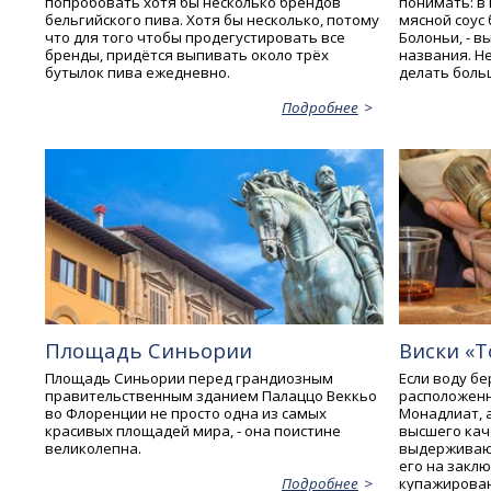
попробовать хотя бы несколько брендов
понимать: в 
бельгийского пива. Хотя бы несколько, потому
мясной соус 
что для того чтобы продегустировать все
Болоньи, - 
бренды, придётся выпивать около трёх
названия. Не
бутылок пива ежедневно.
делать боль
Подробнее
Площадь Синьории
Виски «
Площадь Синьории перед грандиозным
Если воду бе
правительственным зданием Палаццо Веккьо
расположенн
во Флоренции не просто одна из самых
Монадлиат, 
красивых площадей мира, - она поистине
высшего кач
великолепна.
выдерживают
его на закл
купажировани
Подробнее