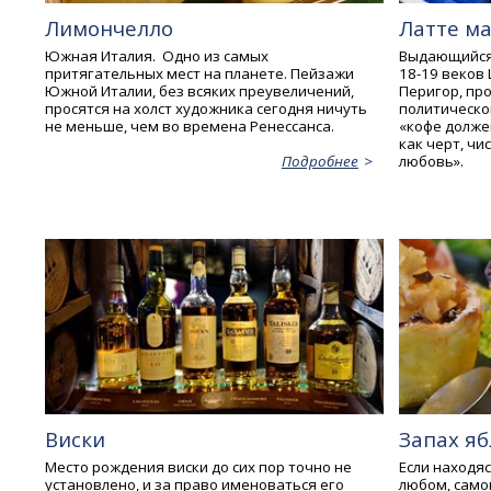
Лимончелло
Латте м
Южная Италия. Одно из самых
Выдающийся 
притягательных мест на планете. Пейзажи
18-19 веков
Южной Италии, без всяких преувеличений,
Перигор, пр
просятся на холст художника сегодня ничуть
политической
не меньше, чем во времена Ренессанса.
«кофе долже
как черт, чи
любовь».
Подробнее
Виски
Запах яб
Место рождения виски до сих пор точно не
Если находяс
установлено, и за право именоваться его
любом, само