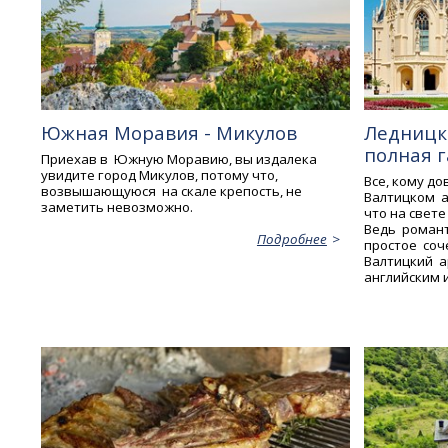
Южная Моравия - Микулов
Ледницк
полная 
Приехав в Южную Моравию, вы издалека
увидите город Микулов, потому что,
Все, кому д
возвышающуюся на скале крепость, не
Валтицком а
заметить невозможно.
что на свете
Ведь романт
Подробнее
простое соч
Валтицкий а
английским 