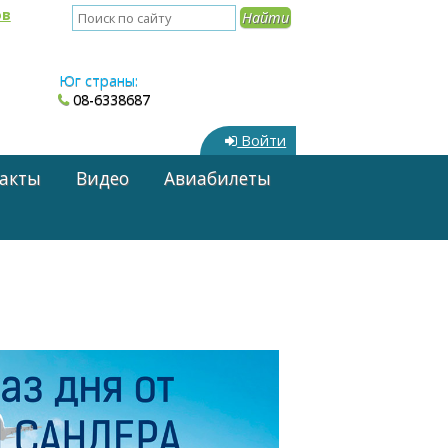
ов
Юг страны:
08-6338687
Войти
акты
Видео
Авиабилеты