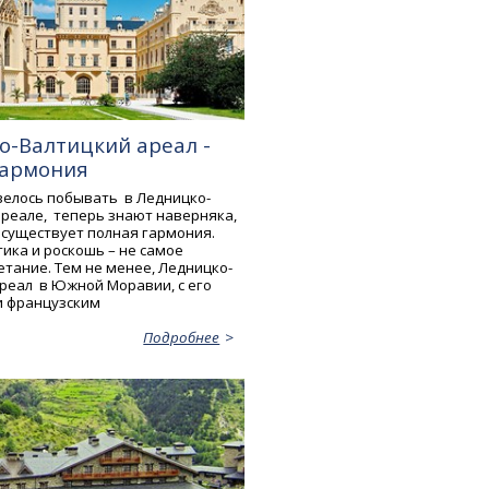
о-Валтицкий ареал -
гармония
овелось побывать в Ледницко-
реале, теперь знают наверняка,
 существует полная гармония.
ика и роскошь – не самое
етание. Тем не менее, Ледницко-
реал в Южной Моравии, с его
и французским
Подробнее