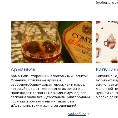
бурбона, мо
Арманьяк
Капучин
Арманьяк - старейший алкогольный напиток
Капучино - о
Франции, с таким же ярким и
любимых вид
свободолюбивым характером, как и народ,
заключается
который на протяжении многих веков его
молочной пе
производит: гасконцы. Как минимум одного
нужной конс
гасконца знаю все – д’Артаньян. Благородный,
молоко до к
горячий и романтичный – таким был
д’Артаньян, таким же по сегодняшний
Подробнее