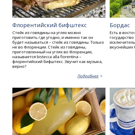
Флорентийский бифштекс
Бордас
Стейк из говядины на углях можно
Есть в вост
приготовить где угодно, и именно так он
государство 
будет называться – стейк из говядины. Только
исключител
не во Флоренции. Стейк из говядины,
вкуснейших 
приготовленный на углях во Флоренции,
называется bistecca alla fiorentina –
флорентийский бифштекс. Звучит как музыка,
верно?
Подробнее