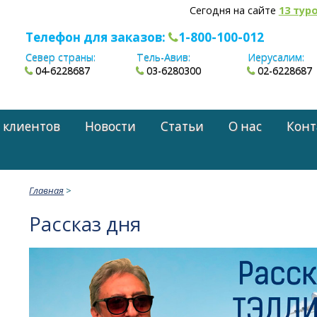
Сегодня на сайте
13 тур
Телефон для заказов:
1-800-100-012
Север страны:
Тель-Авив:
Иерусалим:
04-6228687
03-6280300
02-6228687
 клиентов
Новости
Статьи
О нас
Конт
Главная
>
Рассказ дня