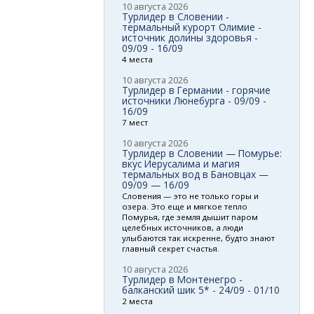
10 августа 2026
Турлидер в Словении -
термальный курорт Олимие -
источник долины здоровья -
09/09 - 16/09
4 места
10 августа 2026
Турлидер в Германии - горячие
источники Люнебурга - 09/09 -
16/09
7 мест
10 августа 2026
Турлидер в Словении — Помурье:
вкус Иерусалима и магия
термальных вод в Бановцах —
09/09 — 16/09
Словения — это не только горы и
озера. Это еще и мягкое тепло
Помурья, где земля дышит паром
целебных источников, а люди
улыбаются так искренне, будто знают
главный секрет счастья.
10 августа 2026
Турлидер в Монтенегро -
балканский шик 5* - 24/09 - 01/10
2 места