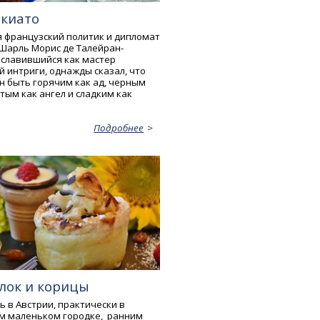
акиато
французский политик и дипломат
 Шарль Морис де Талейран-
ославившийся как мастер
 интриги, однажды сказал, что
н быть горячим как ад, черным
стым как ангел и сладким как
Подробнее
лок и корицы
ь в Австрии, практически в
м маленьком городке, ранним