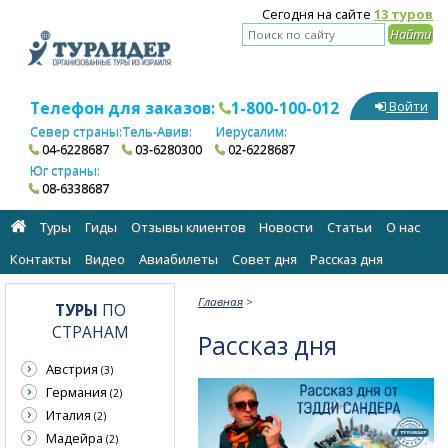
Сегодня на сайте
13 туров
Телефон для заказов:
1-800-100-012
Войти
Север страны:
Тель-Авив:
Иерусалим:
04-6228687
03-6280300
02-6228687
Юг страны:
08-6338687
Туры
Гиды
Отзывы клиентов
Новости
Статьи
О нас
Контакты
Видео
Авиабилеты
Cовет дня
Рассказ дня
Главная
>
ТУРЫ
ПО
СТРАНАМ
Рассказ дня
Австрия
(3)
Германия
(2)
Италия
(2)
Мадейра
(2)