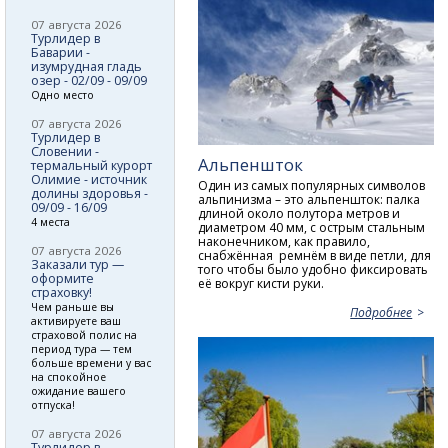
07 августа 2026
Турлидер в
Баварии -
изумрудная гладь
озер - 02/09 - 09/09
Одно место
07 августа 2026
Турлидер в
Словении -
Альпеншток
термальный курорт
Олимие - источник
Один из самых популярных символов
долины здоровья -
альпинизма – это альпеншток: палка
09/09 - 16/09
длиной около полутора метров и
4 места
диаметром 40 мм, с острым стальным
наконечником, как правило,
07 августа 2026
снабжённая ремнём в виде петли, для
Заказали тур —
того чтобы было удобно фиксировать
оформите
её вокруг кисти руки.
страховку!
Чем раньше вы
Подробнее
активируете ваш
страховой полис на
период тура — тем
больше времени у вас
на спокойное
ожидание вашего
отпуска!
07 августа 2026
Турлидер в