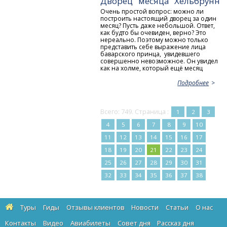
Дворец "месяца" Хельбрунн
Очень простой вопрос: можно ли
построить настоящий дворец за один
месяц? Пусть даже небольшой. Ответ,
как будто бы очевиден, верно? Это
нереально. Поэтому можно только
представить себе выражение лица
баварского принца, увидевшего
совершенно невозможное. Он увидел
как на холме, который ещё месяц
Подробнее
Всего: 749. Страница :
1
2
3
4
5
6
7
8
9
10
11
12
13
14
15
16
17
18
19
20
21
22
23
24
25
26
27
28
29
30
31
32
33
34
35
36
37
38
Туры
Гиды
Отзывы клиентов
Новости
Статьи
О нас
Контакты
Видео
Авиабилеты
Cовет дня
Рассказ дня