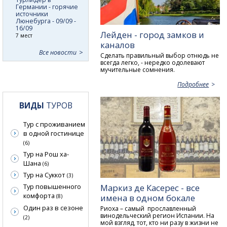
Германии - горячие
источники
Люнебурга - 09/09 -
16/09
Лейден - город замков и
7 мест
каналов
Все новости
Сделать правильный выбор отнюдь не
всегда легко, - нередко одолевают
мучительные сомнения.
Подробнее
ВИДЫ
ТУРОВ
Тур с проживанием
в одной гостинице
(6)
Тур на Рош ха-
Шана
(6)
Тур на Суккот
(3)
Маркиз де Касерес - все
Тур повышенного
комфорта
имена в одном бокале
(8)
Один раз в сезоне
Риоха – самый прославленный
винодельческий регион Испании. На
(2)
мой взгляд, тот, кто ни разу в жизни не