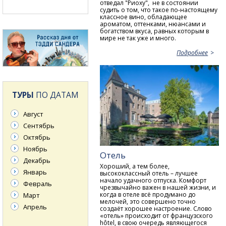
отведал "Риоху", не в состоянии
судить о том, что такое по-настоящему
классное вино, обладающее
ароматом, оттенками, нюансами и
богатством вкуса, равных которым в
мире не так уже и много.
Подробнее
ТУРЫ
ПО ДАТАМ
Август
Сентябрь
Октябрь
Ноябрь
Отель
Декабрь
Хороший, а тем более,
Январь
высококлассный отель – лучшее
начало удачного отпуска. Комфорт
Февраль
чрезвычайно важен в нашей жизни, и
когда в отеле всё продумано до
Март
мелочей, это совершено точно
Апрель
создаёт хорошее настроение. Слово
«отель» происходит от французского
hôtel, в свою очередь являющегося