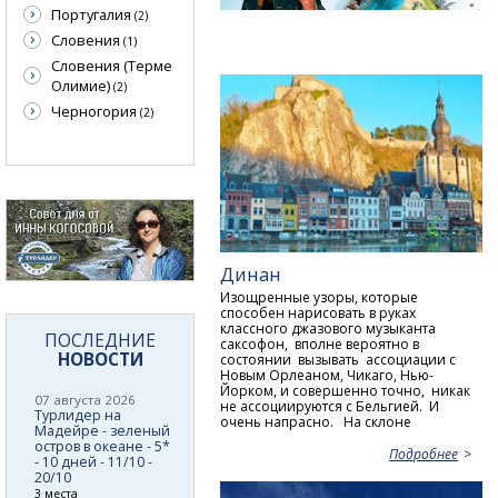
Португалия
(2)
Словения
(1)
Словения (Терме
Олимие)
(2)
Черногория
(2)
Динан
Изощренные узоры, которые
способен нарисовать в руках
классного джазового музыканта
ПОСЛЕДНИЕ
саксофон, вполне вероятно в
НОВОСТИ
состоянии вызывать ассоциации с
Новым Орлеаном, Чикаго, Нью-
Йорком, и совершенно точно, никак
07 августа 2026
не ассоциируются с Бельгией. И
Турлидер на
очень напрасно. На склоне
Мадейре - зеленый
остров в океане - 5*
Подробнее
- 10 дней - 11/10 -
20/10
3 места