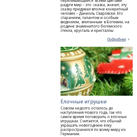
переливающийся всеми цветами
радуги мир – это сказка, значит, эту
сказку придумал вполне конкретный
человек – Даниэль Сваровски. Его
старанием, талантом и особым
видением, впитанным в Богемии, на
родине знаменитого богемского
стекла, хрусталь и кристаллы
Подробнее
Ёлочные игрушки
Совсем недолго осталось до
наступления Нового года, так что
самое время поговорить о ёлочных
игрушках. Считается, что обычай
украшать новогоднюю ёлку
распространился по всему миру из
Германии.