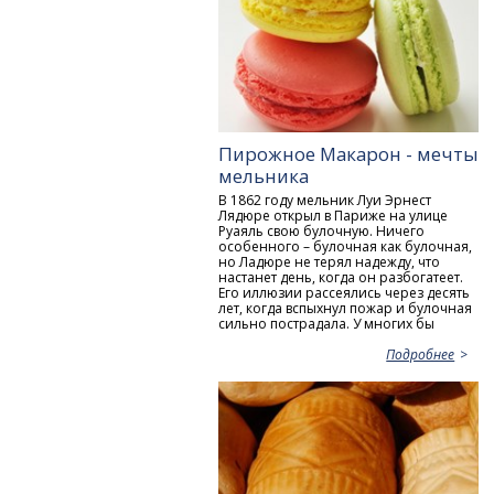
Пирожное Макарон - мечты
мельника
В 1862 году мельник Луи Эрнест
Лядюре открыл в Париже на улице
Руаяль свою булочную. Ничего
особенного – булочная как булочная,
но Ладюре не терял надежду, что
настанет день, когда он разбогатеет.
Его иллюзии рассеялись через десять
лет, когда вспыхнул пожар и булочная
сильно пострадала. У многих бы
Подробнее