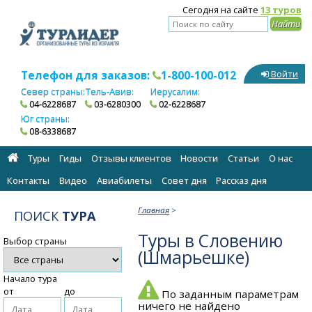
Сегодня на сайте
13 туров
Телефон для заказов:
1-800-100-012
Войти
Север страны:
Тель-Авив:
Иерусалим:
04-6228687
03-6280300
02-6228687
Юг страны:
08-6338687
Туры
Гиды
Отзывы клиентов
Новости
Статьи
О нас
Контакты
Видео
Авиабилеты
Cовет дня
Рассказ дня
Главная
>
ПОИСК
ТУРА
Туры в Словению
Выбор страны
(Шмарьешке)
Начало тура
от
до
По заданным параметрам
ничего не найдено