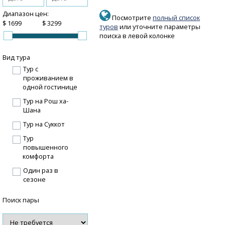
Диапазон цен:
Посмотрите
полный список
$
$
туров
или уточните параметры
поиска в левой колонке
Вид тура
Тур с
проживанием в
одной гостинице
Тур на Рош ха-
Шана
Тур на Суккот
Тур
повышенного
комфорта
Один раз в
сезоне
Поиск пары