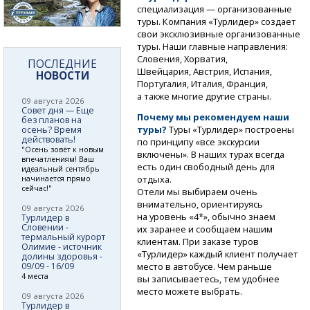
специализация — организованные
туры. Компания «Турлидер» создает
свои эксклюзивные организованные
туры. Наши главные направления:
Словения, Хорватия,
ПОСЛЕДНИЕ
Швейцария, Австрия, Испания,
НОВОСТИ
Португалия, Италия, Франция,
а также многие другие страны.
09 августа 2026
Совет дня — Еще
Почему мы рекомендуем наши
без планов на
туры?
Туры «Турлидер» построены
осень? Время
действовать!
по принципу «все экскурсии
"Осень зовёт к новым
включены». В наших турах всегда
впечатлениям! Ваш
есть один свободный день для
идеальный сентябрь
отдыха.
начинается прямо
сейчас!"
Отели мы выбираем очень
внимательно, ориентируясь
09 августа 2026
на уровень «4*», обычно знаем
Турлидер в
Словении -
их заранее и сообщаем нашим
термальный курорт
клиентам. При заказе туров
Олимие - источник
«Турлидер» каждый клиент получает
долины здоровья -
09/09 - 16/09
место в автобусе. Чем раньше
4 места
вы записываетесь, тем удобнее
место можете выбрать.
09 августа 2026
Турлидер в