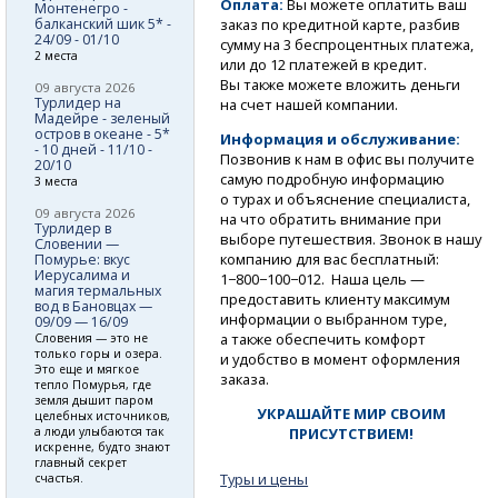
Оплата:
Вы можете оплатить ваш
Монтенегро -
балканский шик 5* -
заказ по кредитной карте, разбив
24/09 - 01/10
сумму на 3 беспроцентных платежа,
2 места
или до 12 платежей в кредит.
Вы также можете вложить деньги
09 августа 2026
Турлидер на
на счет нашей компании.
Мадейре - зеленый
остров в океане - 5*
Информация и обслуживание:
- 10 дней - 11/10 -
Позвонив к нам в офис вы получите
20/10
самую подробную информацию
3 места
о турах и объяснение специалиста,
09 августа 2026
на что обратить внимание при
Турлидер в
выборе путешествия. Звонок в нашу
Словении —
компанию для вас бесплатный:
Помурье: вкус
Иерусалима и
1−800−100−012. Наша цель —
магия термальных
предоставить клиенту максимум
вод в Бановцах —
информации о выбранном туре,
09/09 — 16/09
а также обеспечить комфорт
Словения — это не
только горы и озера.
и удобство в момент оформления
Это еще и мягкое
заказа.
тепло Помурья, где
земля дышит паром
УКРАШАЙТЕ МИР СВОИМ
целебных источников,
а люди улыбаются так
ПРИСУТСТВИЕМ!
искренне, будто знают
главный секрет
Туры и цены
счастья.