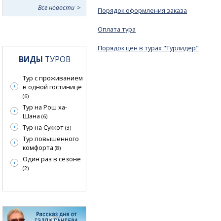
Все новости
Порядок оформления заказа
Оплата тура
Порядок цен в турах "Турлидер"
ВИДЫ
ТУРОВ
Тур с проживанием
в одной гостинице
(6)
Тур на Рош ха-
Шана
(6)
Тур на Суккот
(3)
Тур повышенного
комфорта
(8)
Один раз в сезоне
(2)