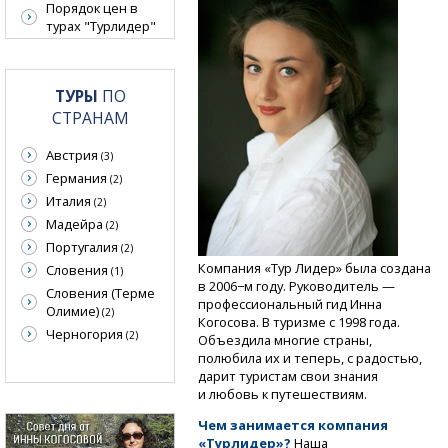
Порядок цен в
турах "Турлидер"
ТУРЫ
ПО
СТРАНАМ
Австрия
(3)
Германия
(2)
Италия
(2)
Мадейра
(2)
Португалия
(2)
Компания «Тур Лидер» была создана
Словения
(1)
в 2006−м году. Руководитель —
Словения (Терме
профессиональный гид Инна
Олимие)
(2)
Когосова. В туризме с 1998 года.
Черногория
(2)
Объездила многие страны,
полюбила их и теперь, с радостью,
дарит туристам свои знания
и любовь к путешествиям.
Чем занимается компания
«Турлидер»?
Наша