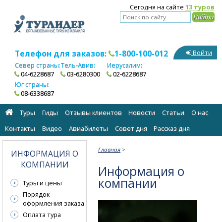
Сегодня на сайте
13 туров
Телефон для заказов:
1-800-100-012
Войти
Север страны:
Тель-Авив:
Иерусалим:
04-6228687
03-6280300
02-6228687
Юг страны:
08-6338687
Туры
Гиды
Отзывы клиентов
Новости
Статьи
О нас
Контакты
Видео
Авиабилеты
Cовет дня
Рассказ дня
Главная
>
ИНФОРМАЦИЯ О
КОМПАНИИ
Информация о
компании
Туры и цены
Порядок
оформления заказа
Оплата тура