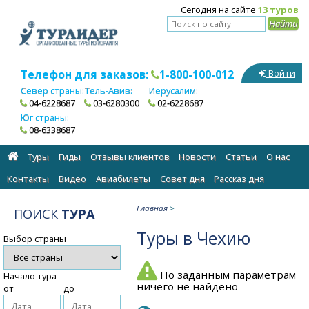
Сегодня на сайте
13 туров
Телефон для заказов:
1-800-100-012
Войти
Север страны:
Тель-Авив:
Иерусалим:
04-6228687
03-6280300
02-6228687
Юг страны:
08-6338687
Туры
Гиды
Отзывы клиентов
Новости
Статьи
О нас
Контакты
Видео
Авиабилеты
Cовет дня
Рассказ дня
Главная
>
ПОИСК
ТУРА
Туры в Чехию
Выбор страны
По заданным параметрам
Начало тура
ничего не найдено
от
до