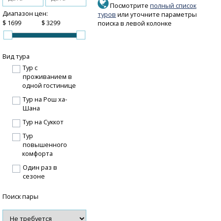
Посмотрите
полный список
Диапазон цен:
туров
или уточните параметры
$
$
поиска в левой колонке
Вид тура
Тур с
проживанием в
одной гостинице
Тур на Рош ха-
Шана
Тур на Суккот
Тур
повышенного
комфорта
Один раз в
сезоне
Поиск пары