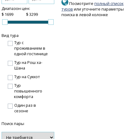
Посмотрите
полный список
Диапазон цен:
туров
или уточните параметры
$
$
поиска в левой колонке
Вид тура
Тур с
проживанием в
одной гостинице
Тур на Рош ха-
Шана
Тур на Суккот
Тур
повышенного
комфорта
Один раз в
сезоне
Поиск пары