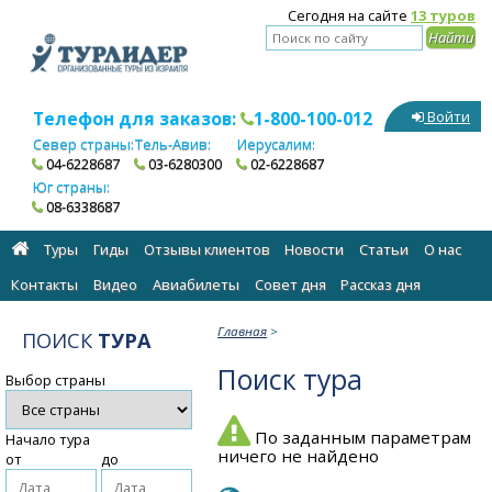
Сегодня на сайте
13 туров
Телефон для заказов:
1-800-100-012
Войти
Север страны:
Тель-Авив:
Иерусалим:
04-6228687
03-6280300
02-6228687
Юг страны:
08-6338687
Туры
Гиды
Отзывы клиентов
Новости
Статьи
О нас
Контакты
Видео
Авиабилеты
Cовет дня
Рассказ дня
Главная
>
ПОИСК
ТУРА
Поиск тура
Выбор страны
По заданным параметрам
Начало тура
ничего не найдено
от
до