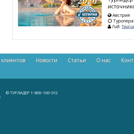
источнико
Австрия
Туропера
Гид:
Таиси
 клиентов
Новости
Статьи
О нас
Конт
© ТУРЛИДЕР
1−800−100−012