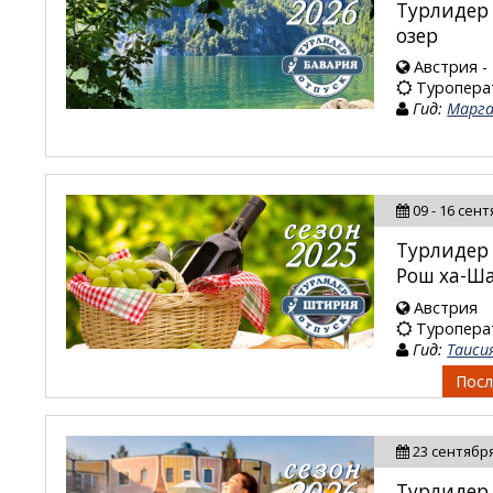
Турлидер 
озер
Австрия -
Туропера
Гид:
Марга
09 - 16 сен
Турлидер 
Рош ха-Ш
Австрия
Туропера
Гид:
Таиси
Посл
23 сентября
Турлидер 