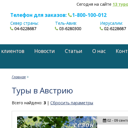
Сегодня на сайте
13 тур
Телефон для заказов:
1-800-100-012
Север страны:
Тель-Авив:
Иерусалим:
04-6228687
03-6280300
02-6228687
 клиентов
Новости
Статьи
О нас
Конт
Главная
>
Туры в Австрию
Всего найдено:
3
|
Сбросить параметры
02 - 09 сен