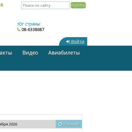
ов
Юг страны:
08-6338687
Войти
акты
Видео
Авиабилеты
7 ночей
тября 2026