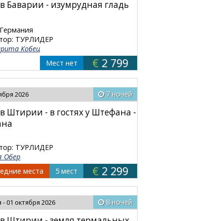
в Баварии - изумрудная гладь
 Германия
тор: ТУРЛИДЕР
рита Кобец
€
2 799
Мест нет
7 ночей
тября 2026
в Штирии - в гостях у Штефана -
ана
тор: ТУРЛИДЕР
я Обер
€
2 299
едние места
5 мест
8 ночей
 - 01 октября 2026
в Штирии - земля термальных