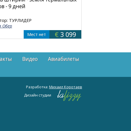
в - 9 дней
тор: ТУРЛИДЕР
я Обер
€
3 099
Мест нет
акты
Видео
Авиабилеты
Разработка:
Михаил Коротаев
Дизайн студии