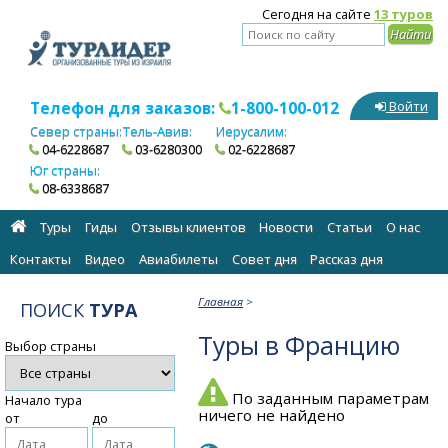
Сегодня на сайте
13 туров
Телефон для заказов:
1-800-100-012
Войти
Север страны:
Тель-Авив:
Иерусалим:
04-6228687
03-6280300
02-6228687
Юг страны:
08-6338687
Туры
Гиды
Отзывы клиентов
Новости
Статьи
О нас
Контакты
Видео
Авиабилеты
Cовет дня
Рассказ дня
Главная
>
ПОИСК
ТУРА
Туры в Францию
Выбор страны
По заданным параметрам
Начало тура
ничего не найдено
от
до