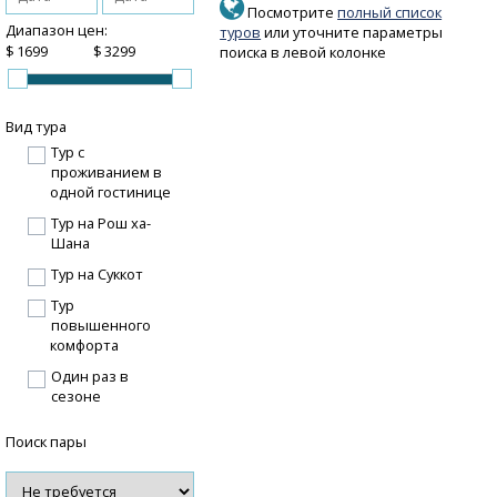
Посмотрите
полный список
Диапазон цен:
туров
или уточните параметры
$
$
поиска в левой колонке
Вид тура
Тур с
проживанием в
одной гостинице
Тур на Рош ха-
Шана
Тур на Суккот
Тур
повышенного
комфорта
Один раз в
сезоне
Поиск пары