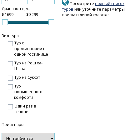
Посмотрите
полный список
Диапазон цен:
туров
или уточните параметры
$
$
поиска в левой колонке
Вид тура
Тур с
проживанием в
одной гостинице
Тур на Рош ха-
Шана
Тур на Суккот
Тур
повышенного
комфорта
Один раз в
сезоне
Поиск пары