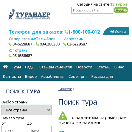
Сегодня на сайте
13 туров
Телефон для заказов:
1-800-100-012
Войти
Север страны:
Тель-Авив:
Иерусалим:
04-6228687
03-6280300
02-6228687
Юг страны:
08-6338687
Туры
Гиды
Отзывы клиентов
Новости
Статьи
О нас
Контакты
Видео
Авиабилеты
Cовет дня
Рассказ дня
Главная
>
ПОИСК
ТУРА
Поиск тура
Выбор страны
По заданным параметрам
Начало тура
ничего не найдено
от
до