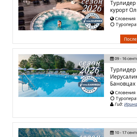
Турлидер
курорт О
Словения 
Туропера
После
09 - 16 сен
Турлидер 
Иерусалим
Бановцах
Словения
Туропера
Гид:
Ирин
10 - 17 сен