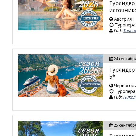
Турлидер 
источнико
Австрия
Туропера
Гид:
Таиси
24 сентября
Турлидер 
5*
Черногор
Туропера
Гид:
Никол
25 сентября