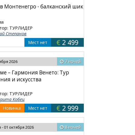
в Монтенегро - балканский шик
ия
тор: ТУРЛИДЕР
ай Степанов
€
2 499
Мест нет
7 ночей
тября 2026
ме – Гармония Венето: Тур
ния и искусства
тор: ТУРЛИДЕР
рита Кобец
€
2 999
Новинка
Мест нет
8 ночей
 - 01 октября 2026