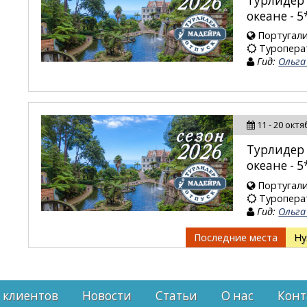
Турлидер 
океане - 5
Португали
Туропера
Гид:
Ольга
11 - 20 октя
Турлидер 
океане - 5
Португали
Туропера
Гид:
Ольга
Последние места
Ну
 клиентов
Новости
Статьи
О нас
Конт