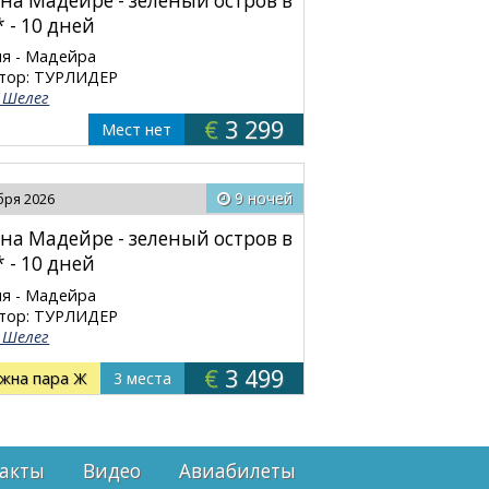
на Мадейре - зеленый остров в
* - 10 дней
я - Мадейра
тор: ТУРЛИДЕР
 Шелег
€
3 299
Мест нет
9 ночей
бря 2026
на Мадейре - зеленый остров в
* - 10 дней
я - Мадейра
тор: ТУРЛИДЕР
 Шелег
€
3 499
жна пара Ж
3 места
акты
Видео
Авиабилеты