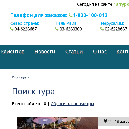
Сегодня на сайте
13 тур
Телефон для заказов:
1-800-100-012
Север страны:
Тель-Авив:
Иерусалим:
04-6228687
03-6280300
02-6228687
 клиентов
Новости
Статьи
О нас
Конт
Главная
>
Поиск тура
Всего найдено:
8
|
Сбросить параметры
11 - 18 авгу