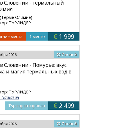
 в Словении - термальный
лимия
(Терме Олимие)
тор: ТУРЛИДЕР
€
1 999
дние места
1 место
7 ночей
тября 2026
в Словении - Помурье: вкус
а и магия термальных вод в
тор: ТУРЛИДЕР
а Пашагич
€
2 499
Тур гарантирован
7 ночей
тября 2026