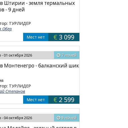
в Штирии - земля термальных
в - 9 дней
тор: ТУРЛИДЕР
я Обер
€
3 099
Мест нет
7 ночей
 - 01 октября 2026
в Монтенегро - балканский шик
ия
тор: ТУРЛИДЕР
ай Степанов
€
2 599
Мест нет
9 ночей
 - 04 октября 2026