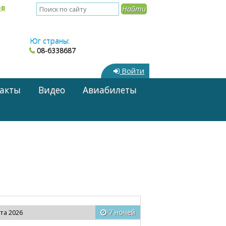
ов
Юг страны:
08-6338687
Войти
акты
Видео
Авиабилеты
7 ночей
ста 2026