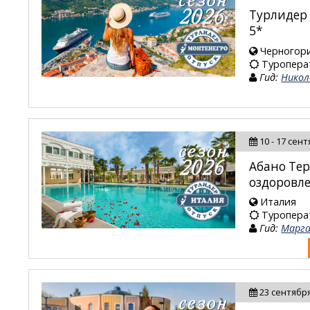
Турлидер 
5*
Черногор
Туропера
Гид:
Никол
10 - 17 сен
Абано Тер
оздоровле
Италия
Туропера
Гид:
Марга
23 сентября