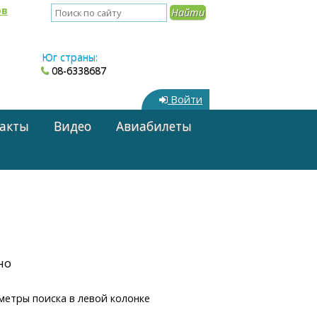
ов
Юг страны:
08-6338687
Войти
акты
Видео
Авиабилеты
но
метры поиска в левой колонке