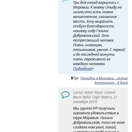
Три дня назад вернулись с
Моравии. К моему стыду,не
знала,что есть такое
великолепное, сказанное
место. Хочу выразить
особую благодарность
нашему гиду Галине
Добровольской. Это
потрясающий человек.
Очень знающая,
отзывчивая, умная. С первой
и до последней минуты
очень переживала за
каждого человека.
Подробнее
>
Тур:
Турлидер в Моравии - солнце
Аустерлица - 8 дней
Larisa' Inesa' Raya' Leonid'
Boris' Bella' Olga' Balera, 21
октября 2019
Мы группа VIP получили
огромное удовольствие в
туре Моравия. Галина
Добровольская, того не зная
создала нам уют, покой,
интересное пребывание в