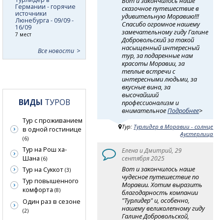
Вот и закончилось наше
Германии - горячие
сказочное путешествие в
источники
удивительную Моравию!!!
Люнебурга - 09/09 -
Спасибо огромное нашему
16/09
замечательному гиду Галине
7 мест
Добровольский за такой
насыщенный интересный
Все новости
тур, за подаренные нам
красоты Моравии, за
теплые встречи с
интересными людьми, за
вкусные вина, за
высочайший
ВИДЫ
ТУРОВ
профессионализм и
внимательное
Подробнее
>
Тур с проживанием
Тур:
Турлидер в Моравии - солнце
в одной гостинице
Аустерлица
(6)
Тур на Рош ха-
Елена и Дмитрий, 29
Шана
сентября 2025
(6)
Вот и закончилось наше
Тур на Суккот
(3)
чудесное путешествие по
Тур повышенного
Моравии. Хотим выразить
комфорта
(8)
благодарность компании
"Турлидер" и, особенно,
Один раз в сезоне
нашему великолепному гиду
(2)
Галине Добровольской,