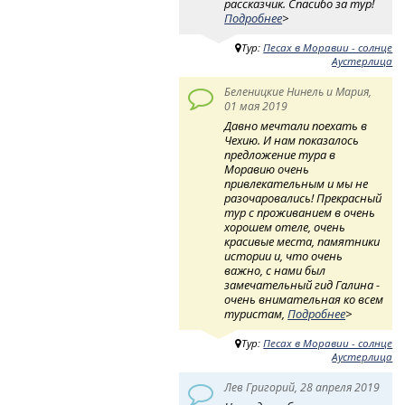
рассказчик. Спасибо за тур!
Подробнее
>
Тур:
Песах в Моравии - солнце
Аустерлица
Беленицкие Нинель и Мария,
01 мая 2019
Давно мечтали поехать в
Чехию. И нам показалось
предложение тура в
Моравию очень
привлекательным и мы не
разочаровались! Прекрасный
тур с проживанием в очень
хорошем отеле, очень
красивые места, памятники
истории и, что очень
важно, с нами был
замечательный гид Галина -
очень внимательная ко всем
туристам,
Подробнее
>
Тур:
Песах в Моравии - солнце
Аустерлица
Лев Григорий, 28 апреля 2019