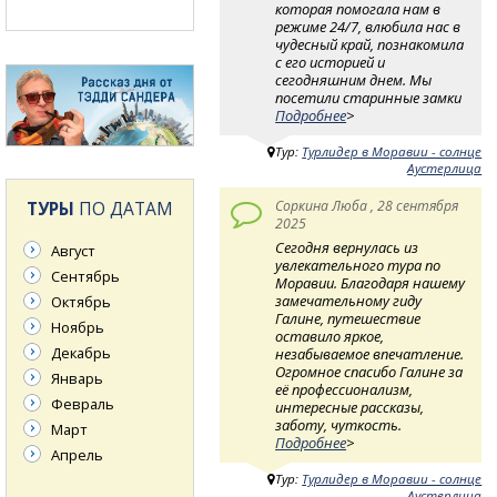
которая помогала нам в
режиме 24/7, влюбила нас в
чудесный край, познакомила
с его историей и
сегодняшним днем. Мы
посетили старинные замки
Подробнее
>
Тур:
Турлидер в Моравии - солнце
Аустерлица
ТУРЫ
ПО ДАТАМ
Соркина Люба , 28 сентября
2025
Сегодня вернулась из
Август
увлекательного тура по
Сентябрь
Моравии. Благодаря нашему
замечательному гиду
Октябрь
Галине, путешествие
Ноябрь
оставило яркое,
Декабрь
незабываемое впечатление.
Огромное спасибо Галине за
Январь
её профессионализм,
Февраль
интересные рассказы,
заботу, чуткость.
Март
Подробнее
>
Апрель
Тур:
Турлидер в Моравии - солнце
Аустерлица