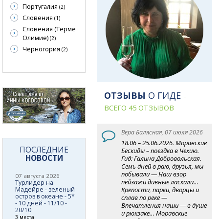
Португалия
(2)
Словения
(1)
Словения (Терме
Олимие)
(2)
Черногория
(2)
ОТЗЫВЫ
О ГИДЕ
-
ВСЕГО 45 ОТЗЫВОВ
Вера Балясная, 07 июля 2026
18.06 – 25.06.2026. Моравские
ПОСЛЕДНИЕ
Бескиды – поездка в Чехию.
НОВОСТИ
Гид: Галина Добровольская.
Семь дней в раю, друзья, мы
побывали — Наш взор
07 августа 2026
пейзажи дивные ласкали…
Турлидер на
Крепости, парки, дворцы и
Мадейре - зеленый
остров в океане - 5*
сплав по реке —
- 10 дней - 11/10 -
Впечатления наши — в душе
20/10
и рюкзаке… Моравские
3 места