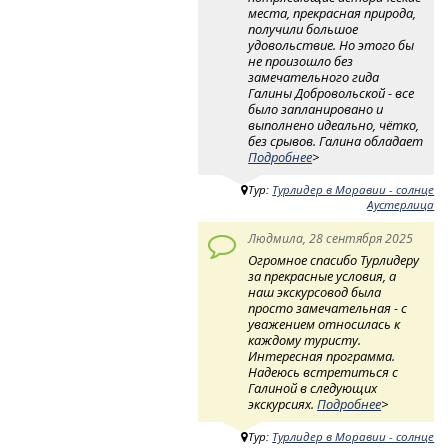
места, прекрасная природа,
получили большое
удовольствие. Но этого бы
не произошло без
замечательного гида
Галины Добровольской - все
было запланировано и
выполнено идеально, чётко,
без срывов. Галина обладает
Подробнее
>
Тур:
Турлидер в Моравии - солнце
Аустерлица
Людмила, 28 сентября 2025
Огромное спасибо Турлидеру
за прекрасные условия, а
наш экскурсовод была
просто замечательная - с
уважением относилась к
каждому туристу.
Интересная программа.
Надеюсь встретиться с
Галиной в следующих
экскурсиях.
Подробнее
>
Тур:
Турлидер в Моравии - солнце