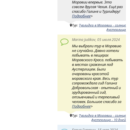
Моравии впервые. Это
совсем другая Чехия. Ещё раз
спасибо Галине и Турлидеру!
Подробнее
>
Тур:
Турлидер в Моравии - солнце
Аустерлица
Marina Judikov, 05 июля 2024
Мы выбрали тур в Моравию
не случайно. Давно хотели
побывать в пещерах
Моравского Краса. побывать
в местах сражения под
Аустерлицем. Были
очарованы красотой
моравского края. Весь тур
сопровождала гид Галина
Добровольская - опытный и
эрудированный гид,
отзывчивый и терпеливый
человек. Большое спасибо за
Подробнее
>
Тур:
Турлидер в Моравии - солнце
Аустерлица - 10 дней
Елена Гуревич, 15 мая 2024