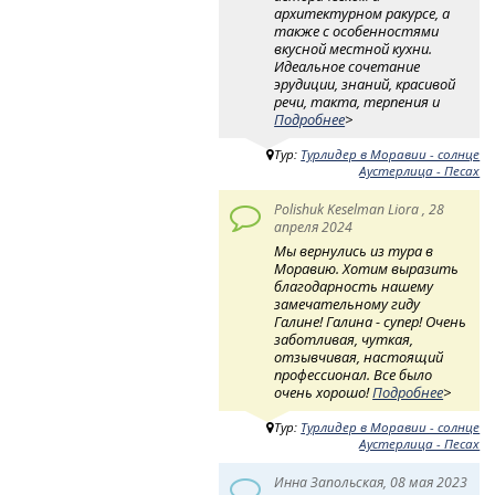
архитектурном ракурсе, а
также с особенностями
вкусной местной кухни.
Идеальное сочетание
эрудиции, знаний, красивой
речи, такта, терпения и
Подробнее
>
Тур:
Турлидер в Моравии - солнце
Аустерлица - Песах
Polishuk Keselman Liora , 28
апреля 2024
Мы вернулись из тура в
Моравию. Хотим выразить
благодарность нашему
замечательному гиду
Галине! Галина - супер! Очень
заботливая, чуткая,
отзывчивая, настоящий
профессионал. Все было
очень хорошо!
Подробнее
>
Тур:
Турлидер в Моравии - солнце
Аустерлица - Песах
Инна Запольская, 08 мая 2023