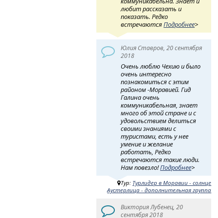
коммуникабельна. Знает и
любит рассказать и
показать. Редко
встречаются
Подробнее
>
Юлия Ставров, 20 сентября
2018
Очень люблю Чехию и было
очень интересно
познакомиться с этим
районом -Моравией. Гид
Галина очень
коммуникабельная, знает
много об этой стране и с
удовольствием делиться
своими знаниями с
туристами, есть у нее
умение и желание
работать, Редко
встречаются такие люди.
Нам повезло!
Подробнее
>
Тур:
Турлидер в Моравии - солнце
Аустерлица - дополнительная группа
Виктория Лубенец, 20
сентября 2018