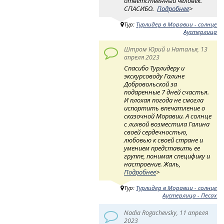
ответственный человек.
СПАСИБО.
Подробнее
>
Тур:
Турлидер в Моравии - солнце
Аустерлица
Штром Юрий и Наталья, 13
апреля 2023
Спасибо Турлидеру и
экскурсоводу Галине
Добровольской за
подаренные 7 дней счастья.
И плохая погода не смогла
испортить впечатление о
сказочной Моравии. А солнце
с лихвой возместила Галина
своей сердечностью,
любовью к своей стране и
умением представить ее
группе, понимая специфику и
настроение. Жаль,
Подробнее
>
Тур:
Турлидер в Моравии - солнце
Аустерлица - Песах
Nadia Rogachevsky, 11 апреля
2023