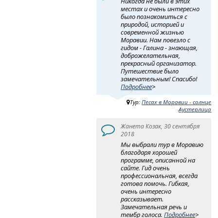
Никогда не были в этих
местах и очень интересно
было познакомиться с
природой, историей и
современной жизнью
Моравии. Нам повезло с
гидом - Галина - знающая,
доброжелательная,
прекрасный организатор.
Путешествие было
замечательным! Спасибо!
Подробнее
>
Тур:
Песах в Моравии - солнце
Аустерлица
Жанета Козак, 30 сентября
2018
Мы выбрали тур в Моравию
благодаря хорошей
программе, описанной на
сайте. Гид очень
профессиональная, всегда
готова помочь. Гибкая,
очень интересно
рассказывает.
Замечательная речь и
тембр голоса.
Подробнее
>