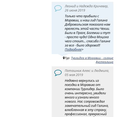
Леонид и Надежда Кричевер,
26 июня 2019
Только что прибыли с
Моравии, и наш гид Галина
Добровольская показала нам
прелесть этой части Чехии.
Были в Праге, Богемии и тут
- просто чудо! Одна Моцоха
чего стоит... спасибо Галине
за все - было здорово!!!
Подробнее
>
Тур:
Турлидер в Моравии - солнце
Аустерлица
Поташник Алекс и Людмила,
05 мая 2019
Недавно вернулись из
поездки в Моравию от
компании Турлидер. Было
очень интересно, увидели
много и узнали много
нового. Нас сопровождал
замечательный гид Галина,
влюбленная в эту страну,
профессионал, прекрасный