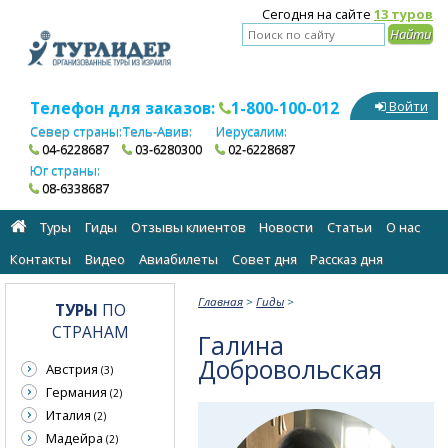
Сегодня на сайте
13 туров
Телефон для заказов:
1-800-100-012
Войти
Север страны:
Тель-Авив:
Иерусалим:
04-6228687
03-6280300
02-6228687
Юг страны:
08-6338687
Туры
Гиды
Отзывы клиентов
Новости
Статьи
О нас
Контакты
Видео
Авиабилеты
Cовет дня
Рассказ дня
Главная
>
Гиды
>
ТУРЫ
ПО
СТРАНАМ
Галина
Добровольская
Австрия
(3)
Германия
(2)
Италия
(2)
Мадейра
(2)