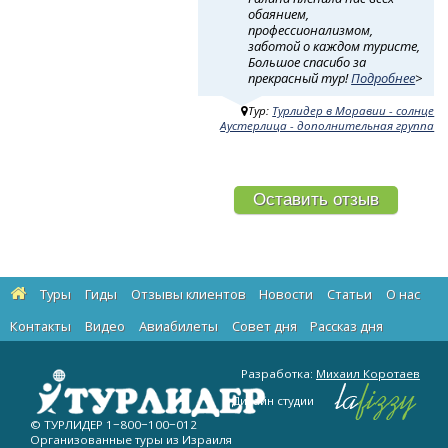
обаянием,
профессионализмом,
заботой о каждом туристе,
Большое спасибо за
прекрасный тур!
Подробнее
>
Тур:
Турлидер в Моравии - солнце
Аустерлица - дополнительная группа
Оставить отзыв
Туры
Гиды
Отзывы клиентов
Новости
Статьи
О нас
Контакты
Видео
Авиабилеты
Cовет дня
Рассказ дня
Разработка:
Михаил Коротаев
Дизайн студии
© ТУРЛИДЕР
1−800−100−012
Организованные туры из Израиля