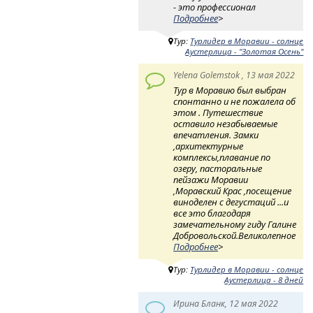
- это профессионал
Подробнее
>
Тур:
Турлидер в Моравии - солнце
Аустерлица - "Золотая Осень"
Yelena Golemstok , 13 мая 2022
Тур в Моравию был выбран
спонтанно и не пожалела об
этом . Путешествие
оставило незабываемые
впечатления. Замки
,архитектурные
комплексы,плавание по
озеру, пасторальные
пейзажи Моравии
,Моравский Крас ,посещение
виноделен с дегустаций ...и
все это благодаря
замечательному гиду Галине
Добровольской.Великолепное
Подробнее
>
Тур:
Турлидер в Моравии - солнце
Аустерлица - 8 дней
Ирина Бланк, 12 мая 2022