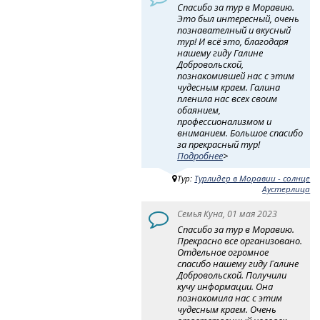
Спасибо за тур в Моравию.
Это был интересный, очень
познавателный и вкусный
тур! И всё это, благодаря
нашему гиду Галине
Добровольской,
познакомившей нас с этим
чудесным краем. Галина
пленила нас всех своим
обаянием,
профессионализмом и
вниманием. Большое спасибо
за прекрасный тур!
Подробнее
>
Тур:
Турлидер в Моравии - солнце
Аустерлица
Семья Куна, 01 мая 2023
Спасибо за тур в Моравию.
Прекрасно все организовано.
Отдельное огромное
спасибо нашему гиду Галине
Добровольской. Получили
кучу информации. Она
познакомила нас с этим
чудесным краем. Очень