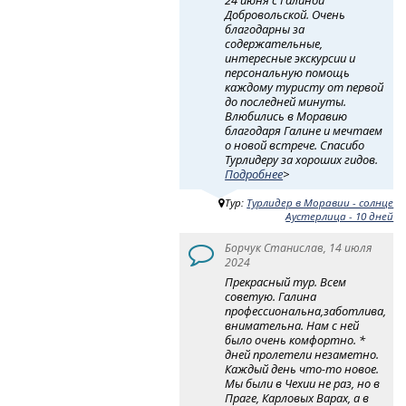
24 июня с Галиной
Добровольской. Очень
благодарны за
содержательные,
интересные экскурсии и
персональную помощь
каждому туристу от первой
до последней минуты.
Влюбились в Моравию
благодаря Галине и мечтаем
о новой встрече. Спасибо
Турлидеру за хороших гидов.
Подробнее
>
Тур:
Турлидер в Моравии - солнце
Аустерлица - 10 дней
Борчук Станислав, 14 июля
2024
Прекрасный тур. Всем
советую. Галина
профессиональна,заботлива,
внимательна. Нам с ней
было очень комфортно. *
дней пролетели незаметно.
Каждый день что-то новое.
Мы были в Чехии не раз, но в
Праге, Карловых Варах, а в