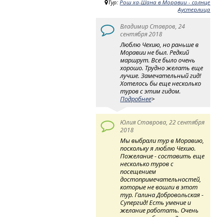
Тур:
Рош ха-Шана в Моравии - солнце
Аустерлица
Владимир Ставров, 24
сентября 2018
Люблю Чехию, но раньше в
Моравии не был. Редкий
маршрут. Все было очень
хорошо. Трудно желать еще
лучше. Замечательный гид!
Хотелось бы еще несколько
туров с этим гидом.
Подробнее
>
Юлия Ставрова, 22 сентября
2018
Мы выбрали тур в Моравию,
поскольку я люблю Чехию.
Пожелание - составить еще
несколько туров с
посещением
достопримечательностей,
которые не вошли в этот
тур. Галина Добровольская -
Супергид! Есть умение и
желание работать. Очень