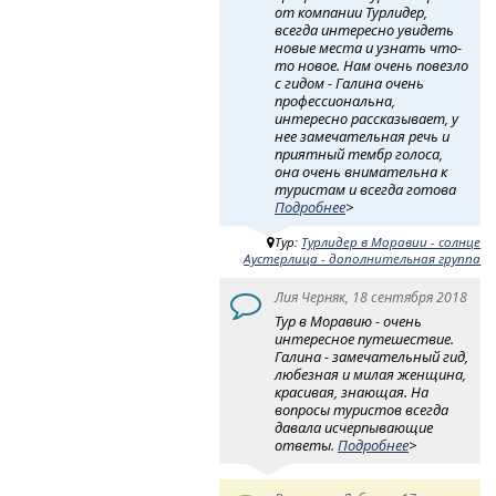
от компании Турлидер,
всегда интересно увидеть
новые места и узнать что-
то новое. Нам очень повезло
с гидом - Галина очень
профессиональна,
интересно рассказывает, у
нее замечательная речь и
приятный тембр голоса,
она очень внимательна к
туристам и всегда готова
Подробнее
>
Тур:
Турлидер в Моравии - солнце
Аустерлица - дополнительная группа
Лия Черняк, 18 сентября 2018
Тур в Моравию - очень
интересное путешествие.
Галина - замечательный гид,
любезная и милая женщина,
красивая, знающая. На
вопросы туристов всегда
давала исчерпывающие
ответы.
Подробнее
>