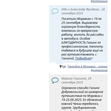
Аустерлица
Ида и Александр Фридман , 28
сентября 2025
Посетили Моравию с 19 по
25 сентября. Выражаем
огромную благодарность
компании за прекрасную
работу, вплоть до рассадки
в автобусе. Особая
БЛАГОДАРНОСТЬ Галине за
профессионализм, теплоту.
Надеемся в будущем ещё не
раз путешествовать с
Галиной.
Подробнее
>
Тур:
Турлидер в Моравии - солнце
Аустерлица
Марина Гашинов, 28
сентября 2025
Огромное спасибо Галине
Добровольский за шикарное
путешествие по Моравии с
19-25.09.2025. Ее обожание
южной Чехии передалось
группе. Эрудированная,