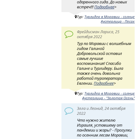
одаренного гида. До новых
встреч!!!
Подробнее
>
Тур:
Турлидер в Моравии - солнце
Аустерлица - Песах
Фрейдисман Лариса, 25
октября 2022
Тур по Моравии с волшебным
гидом Галиной
Добровольской оставил
самые лучшие
воспоминания! Спасибо
Галине и Турлидеру. Была
также очень довольна
работой туроператора
Евгении.
Подробнее
>
Тур:
Турлидер в Моравии - солнце
Аустерлица - "Золотая Осень"
Элла и Леонид, 24 октября
2022
Что нужно жителю
Израиля, уставшему от
пандемии и жары? - Прогулки
по осенним лесам Моравии,