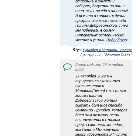
старинным замкам и
соборам, дегустации вин и
пива, вкусная еда и шоппинг!
И все это в сопровождении
прекрасного местного гида
Галины Добровольской, с ней
мы побывали в самых
интересных исторических
местах и узнали
Подробнее
>
Тур:
Турлидер в Моравии - солнце
Аустерлица - "Золотая Осень"
Диана и Игорь, 24 октября
2022
21 октября 2022 мы
вернулись со сказочного
путешествия в
Моравию(Чехия) с местным
гидом Галиной
Добровольской. Хотим
сказать большое спасибо
компании Турлидер, которая
дала нам возможность
познакомиться с таким
профессиональным гидом,
как Галина.Мы получили
массу удовольствия! Галина