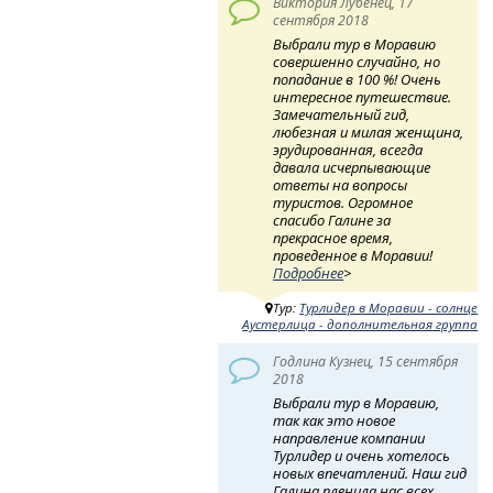
Виктория Лубенец, 17
сентября 2018
Выбрали тур в Моравию
совершенно случайно, но
попадание в 100 %! Очень
интересное путешествие.
Замечательный гид,
любезная и милая женщина,
эрудированная, всегда
давала исчерпывающие
ответы на вопросы
туристов. Огромное
спасибо Галине за
прекрасное время,
проведенное в Моравии!
Подробнее
>
Тур:
Турлидер в Моравии - солнце
Аустерлица - дополнительная группа
Годлина Кузнец, 15 сентября
2018
Выбрали тур в Моравию,
так как это новое
направление компании
Турлидер и очень хотелось
новых впечатлений. Наш гид
Галина пленила нас всех