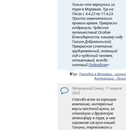
Только что вернулись из
тура в Моравию. Тур на
Песах с 4.4.23 по 11.4.23.
Просто замечательно
провели время. Прекрасно
отдрхнули. Чудесное
путешествие! Особая
бланодарность нашему гиду
Галине Добровольской.
Прекрасное сочетание:
эрудированный, знающий
гид и чудесный человек,
отзывчивый, всегда
готовый
Подробнее
>
Тур:
Турлидер в Моравии - солнце
Аустерлица - Песах
Петровский Елена, 11 апреля
2023
Спасибо всем за хорошую
компанию, интересные
вкусы местной кухни, за
спокойную и дружескую
атмосферу в туре, в чем
огромная заслуга нашей
Галины, терпеливого и