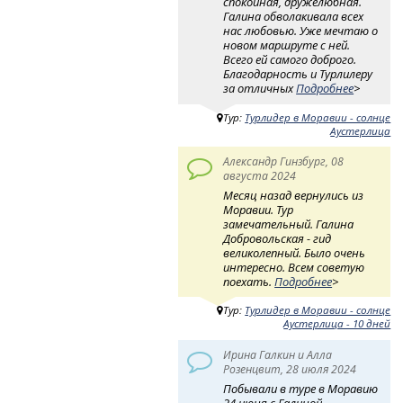
спокойная, дружелюбная.
Галина обволакивала всех
нас любовью. Уже мечтаю о
новом маршруте с ней.
Всего ей самого доброго.
Благодарность и Турлилеру
за отличных
Подробнее
>
Тур:
Турлидер в Моравии - солнце
Аустерлица
Александр Гинзбург, 08
августа 2024
Месяц назад вернулись из
Моравии. Тур
замечательный. Галина
Добровольская - гид
великолепный. Было очень
интересно. Всем советую
поехать.
Подробнее
>
Тур:
Турлидер в Моравии - солнце
Аустерлица - 10 дней
Ирина Галкин и Алла
Розенцвит, 28 июля 2024
Побывали в туре в Моравию