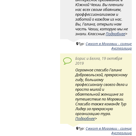
Южной Чехии. Вы пленили
нас всех своим обаянием,
проффессионализмом и
заботой о каждом из нас.
Вы, Галина, открыли нам
часть Чехии, которую мы не
знали. Классные
Подробнее
>
Тур:
Суккот в Моравии - солнце
Аустерлица
Борис и Белла, 19 октября
2019
Огромное спасибо Галине
Добровольской, прекрасному
гиду, большому
профессионалу своего дела и
просто милой и
обаятельной женщине за
путешествие по Моравии.
Спасибо также команде Тур
Лидер за прекрасную
организацию тура.
Подробнее
>
Тур:
Суккот в Моравии - солнце
Аустерлица