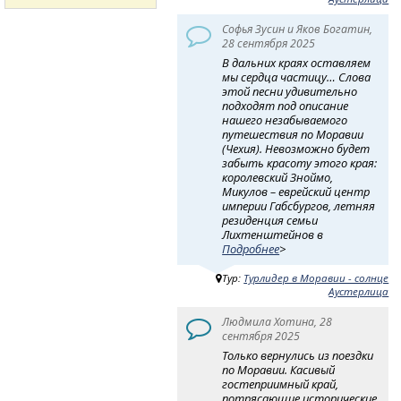
Софья Зусин и Яков Богатин,
28 сентября 2025
В дальних краях оставляем
мы сердца частицу… Слова
этой песни удивительно
подходят под описание
нашего незабываемого
путешествия по Моравии
(Чехия). Невозможно будет
забыть красоту этого края:
королевский Зноймо,
Микулов – еврейский центр
империи Габсбургов, летняя
резиденция семьи
Лихтенштейнов в
Подробнее
>
Тур:
Турлидер в Моравии - солнце
Аустерлица
Людмила Хотина, 28
сентября 2025
Только вернулись из поездки
по Моравии. Касивый
гостеприимный край,
потрясающие исторические