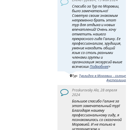
Спасибо за Тур по Моравии,
было замечательно!
Советую своим знакомым
непременно брать этот
тур для отдыха и новых
впечатлений! Очень хочу
отметить нашего
прекрасного гида Галину. Ее
профессионализм, эрудиция,
умение находить общий
язык со столь разными
членами группы и
организация экскурсий выше
всяческих
Подробнее
>
Тур:
Турлидер в Моравии - солнце
Аустерлица
Proskurovsky Ala, 28 апреля
2024
Большое спасибо Галине за
этот замечательный тур!
Благодаря нашему
профессиональному гиду, я
познакомилась со сказочной
Моравией. И не только в
историческом и