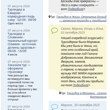
Бескиды так прекрасны —
Леса и горы созерцать —
07 августа 2026
вот
Подробнее
>
Турлидер в
Баварии -
изумрудная гладь
Тур:
Турлидер в Чехии: Открытие Бескид
озер - 02/09 - 09/09
— гармония природы и традиций
Одно место
Света, Марина, Игорь и Илья,
07 августа 2026
03 октября 2025
Турлидер в
Словении -
Нашей очередной эскурсией с
термальный курорт
Турлидером была Моравия.
Олимие - источник
Мы уже были в Чехии, но,
долины здоровья -
что это особенный край,
09/09 - 16/09
показала нам гид Галина
4 места
Добровольская, Великолепие
дворцов, замков,
07 августа 2026
Заказали тур —
удивительных ландшавтов
оформите
и парков, а пещера под
страховку!
музыку AVE MARIA поражает
Чем раньше вы
воображение, Конечно в
активируете ваш
тот день, когда мы прибыли
страховой полис на
на поле
Подробнее
>
период тура — тем
больше времени у вас
на спокойное
Тур:
Турлидер в Моравии - солнце
ожидание вашего
Аустерлица
отпуска!
Марина , 30 сентября 2025
07 августа 2026
Турлидер в