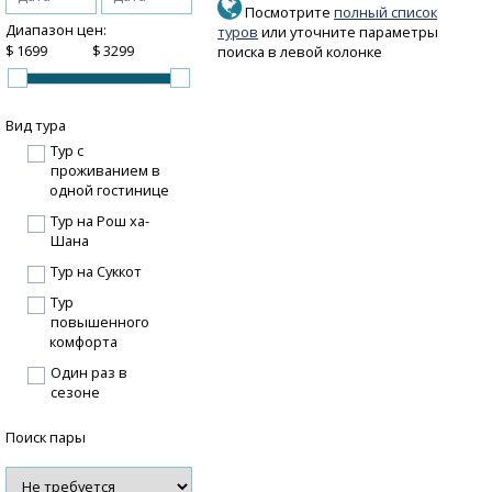
Посмотрите
полный список
Диапазон цен:
туров
или уточните параметры
$
$
поиска в левой колонке
Вид тура
Тур с
проживанием в
одной гостинице
Тур на Рош ха-
Шана
Тур на Суккот
Тур
повышенного
комфорта
Один раз в
сезоне
Поиск пары