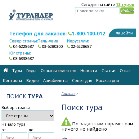
Сегодня на сайте
13 туров
Телефон для заказов:
1-800-100-012
Войти
Север страны:
Тель-Авив:
Иерусалим:
04-6228687
03-6280300
02-6228687
Юг страны:
08-6338687
Туры
Гиды
Отзывы клиентов
Новости
Статьи
О нас
Контакты
Видео
Авиабилеты
Cовет дня
Рассказ дня
Главная
>
ПОИСК
ТУРА
Поиск тура
Выбор страны
По заданным параметрам
Начало тура
ничего не найдено
от
до