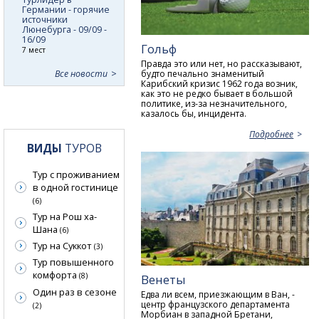
Германии - горячие
источники
Люнебурга - 09/09 -
16/09
Гольф
7 мест
Правда это или нет, но рассказывают,
Все новости
будто печально знаменитый
Карибский кризис 1962 года возник,
как это не редко бывает в большой
политике, из-за незначительного,
казалось бы, инцидента.
Подробнее
ВИДЫ
ТУРОВ
Тур с проживанием
в одной гостинице
(6)
Тур на Рош ха-
Шана
(6)
Тур на Суккот
(3)
Тур повышенного
комфорта
(8)
Венеты
Один раз в сезоне
Едва ли всем, приезжающим в Ван, -
центр французского департамента
(2)
Морбиан в западной Бретани,