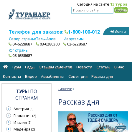
Сегодня на сайте
13 туров
Телефон для заказов:
1-800-100-012
Войти
Север страны:
Тель-Авив:
Иерусалим:
04-6228687
03-6280300
02-6228687
Юг страны:
08-6338687
Туры
Гиды
Отзывы клиентов
Новости
Статьи
О нас
Контакты
Видео
Авиабилеты
Cовет дня
Рассказ дня
Главная
>
ТУРЫ
ПО
СТРАНАМ
Рассказ дня
Австрия
(3)
Германия
(2)
Италия
(2)
Мадейра
(2)