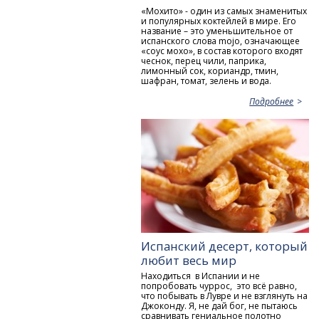
«Мохито» - один из самых знаменитых
и популярных коктейлей в мире. Его
название – это уменьшительное от
испанского слова mojo, означающее
«соус мохо», в состав которого входят
чеснок, перец чили, паприка,
лимонный сок, кориандр, тмин,
шафран, томат, зелень и вода.
Подробнее
Испанский десерт, который
любит весь мир
Находиться в Испании и не
попробовать чуррос, это всё равно,
что побывать в Лувре и не взглянуть на
Джоконду. Я, не дай бог, не пытаюсь
сравнивать гениальное полотно