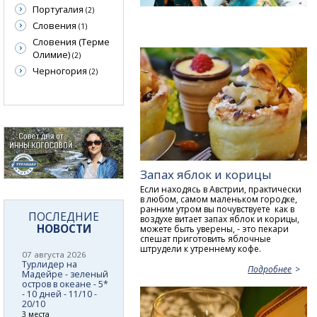
Португалия
(2)
Словения
(1)
Словения (Терме
Олимие)
(2)
Черногория
(2)
Запах яблок и корицы
Если находясь в Австрии, практически
в любом, самом маленьком городке,
ранним утром вы почувствуете как в
ПОСЛЕДНИЕ
воздухе витает запах яблок и корицы,
НОВОСТИ
можете быть уверены, - это пекари
спешат приготовить яблочные
штрудели к утреннему кофе.
07 августа 2026
Турлидер на
Подробнее
Мадейре - зеленый
остров в океане - 5*
- 10 дней - 11/10 -
20/10
3 места