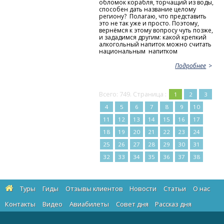
обломок корабля, торчащий из воды,
способен дать название целому
региону? Полагаю, что представить
это не так уже и просто. Поэтому,
вернёмся к этому вопросу чуть позже,
и зададимся другим: какой крепкий
алкогольный напиток можно считать
национальным напитком
Подробнее
Всего: 749. Страница :
1
2
3
4
5
6
7
8
9
10
11
12
13
14
15
16
17
18
19
20
21
22
23
24
25
26
27
28
29
30
31
32
33
34
35
36
37
38
Туры
Гиды
Отзывы клиентов
Новости
Статьи
О нас
Контакты
Видео
Авиабилеты
Cовет дня
Рассказ дня