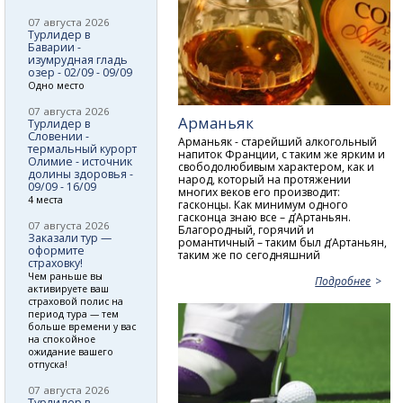
07 августа 2026
Турлидер в
Баварии -
изумрудная гладь
озер - 02/09 - 09/09
Одно место
07 августа 2026
Арманьяк
Турлидер в
Словении -
Арманьяк - старейший алкогольный
термальный курорт
напиток Франции, с таким же ярким и
Олимие - источник
свободолюбивым характером, как и
долины здоровья -
народ, который на протяжении
09/09 - 16/09
многих веков его производит:
4 места
гасконцы. Как минимум одного
гасконца знаю все – д’Артаньян.
07 августа 2026
Благородный, горячий и
Заказали тур —
романтичный – таким был д’Артаньян,
оформите
таким же по сегодняшний
страховку!
Чем раньше вы
Подробнее
активируете ваш
страховой полис на
период тура — тем
больше времени у вас
на спокойное
ожидание вашего
отпуска!
07 августа 2026
Турлидер в