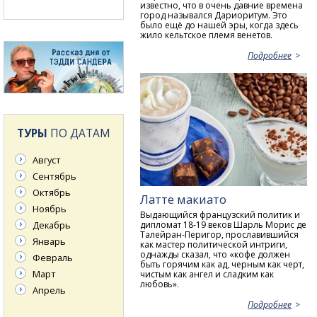
известно, что в очень давние времена
город назывался Дариоритум. Это
было ещё до нашей эры, когда здесь
жило кельтское племя венетов.
Подробнее
ТУРЫ
ПО ДАТАМ
Август
Сентябрь
Октябрь
Латте макиато
Ноябрь
Выдающийся французский политик и
Декабрь
дипломат 18-19 веков Шарль Морис де
Талейран-Перигор, прославившийся
Январь
как мастер политической интриги,
однажды сказал, что «кофе должен
Февраль
быть горячим как ад, черным как черт,
Март
чистым как ангел и сладким как
любовь».
Апрель
Подробнее