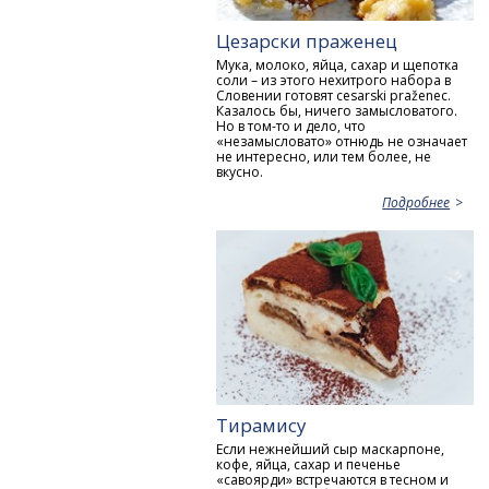
Цезарски праженец
Мука, молоко, яйца, сахар и щепотка
соли – из этого нехитрого набора в
Словении готовят cesarski praženec.
Казалось бы, ничего замысловатого.
Но в том-то и дело, что
«незамысловато» отнюдь не означает
не интересно, или тем более, не
вкусно.
Подробнее
Тирамису
Если нежнейший сыр маскарпоне,
кофе, яйца, сахар и печенье
«савоярди» встречаются в тесном и