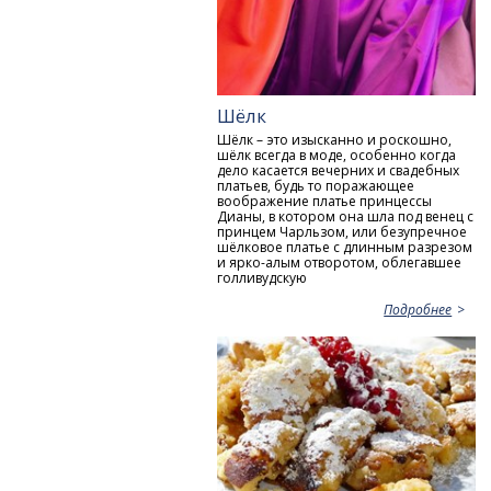
Шёлк
Шёлк – это изысканно и роскошно,
шёлк всегда в моде, особенно когда
дело касается вечерних и свадебных
платьев, будь то поражающее
воображение платье принцессы
Дианы, в котором она шла под венец с
принцем Чарльзом, или безупречное
шёлковое платье с длинным разрезом
и ярко-алым отворотом, облегавшее
голливудскую
Подробнее