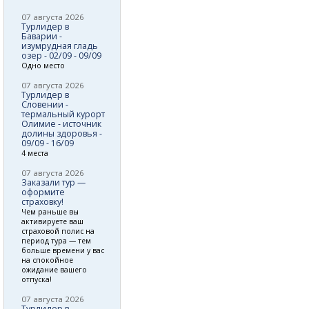
07 августа 2026
Турлидер в
Баварии -
изумрудная гладь
озер - 02/09 - 09/09
Одно место
07 августа 2026
Турлидер в
Словении -
термальный курорт
Олимие - источник
долины здоровья -
09/09 - 16/09
4 места
07 августа 2026
Заказали тур —
оформите
страховку!
Чем раньше вы
активируете ваш
страховой полис на
период тура — тем
больше времени у вас
на спокойное
ожидание вашего
отпуска!
07 августа 2026
Турлидер в