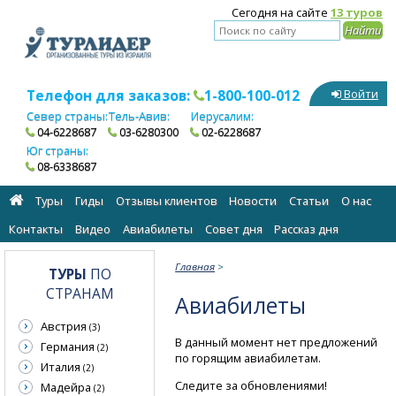
Сегодня на сайте
13 туров
Телефон для заказов:
1-800-100-012
Войти
Север страны:
Тель-Авив:
Иерусалим:
04-6228687
03-6280300
02-6228687
Юг страны:
08-6338687
Туры
Гиды
Отзывы клиентов
Новости
Статьи
О нас
Контакты
Видео
Авиабилеты
Cовет дня
Рассказ дня
Главная
>
ТУРЫ
ПО
СТРАНАМ
Авиабилеты
Австрия
(3)
В данный момент нет предложений
Германия
(2)
по горящим авиабилетам.
Италия
(2)
Следите за обновлениями!
Мадейра
(2)