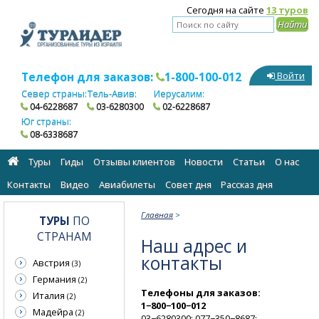
Сегодня на сайте
13 туров
Телефон для заказов:
1-800-100-012
Войти
Север страны:
Тель-Авив:
Иерусалим:
04-6228687
03-6280300
02-6228687
Юг страны:
08-6338687
Туры
Гиды
Отзывы клиентов
Новости
Статьи
О нас
Контакты
Видео
Авиабилеты
Cовет дня
Рассказ дня
Главная
>
ТУРЫ
ПО
СТРАНАМ
Наш адрес и
контакты
Австрия
(3)
Германия
(2)
Телефоны для заказов:
Италия
(2)
1−800−100−012
Мадейра
(2)
03−6280300; 077−350−8687;