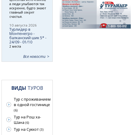
а люди улыбаются так
искренне, будто знают
главный секрет
счастья.
10 августа 2026
Турлидер в
Монтенегро -
балканский шик 5* -
24/09 - 01/10
2 места
Все новости
ВИДЫ
ТУРОВ
Тур с проживанием
в одной гостинице
(6)
Тур на Рош ха-
Шана
(6)
Тур на Суккот
(3)