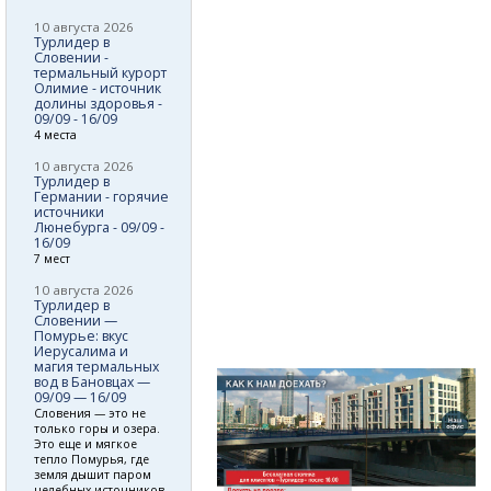
10 августа 2026
Турлидер в
Словении -
термальный курорт
Олимие - источник
долины здоровья -
09/09 - 16/09
4 места
10 августа 2026
Турлидер в
Германии - горячие
источники
Люнебурга - 09/09 -
16/09
7 мест
10 августа 2026
Турлидер в
Словении —
Помурье: вкус
Иерусалима и
магия термальных
вод в Бановцах —
09/09 — 16/09
Словения — это не
только горы и озера.
Это еще и мягкое
тепло Помурья, где
земля дышит паром
целебных источников,