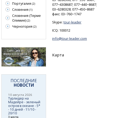
Португалия
(2)
077−4308687; 077−440−8687;
03−6280328; 077−450−8687
Словения
(1)
факс: 03−760−1747
Словения (Терме
Олимие)
(2)
Skype:
tour-leader
Черногория
(2)
ICQ: 100012
info@tour-leader.com
Карта
ПОСЛЕДНИЕ
НОВОСТИ
10 августа 2026
Турлидер на
Мадейре - зеленый
остров в океане - 5*
- 10 дней - 11/10 -
20/10
3 места