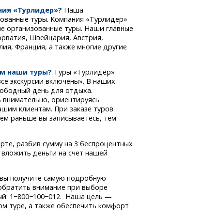
ния «Турлидер»?
Наша
ованные туры. Компания «Турлидер»
ые организованные туры. Наши главные
орватия, Швейцария, Австрия,
лия, Франция, а также многие другие
м наши туры?
Туры «Турлидер»
се экскурсии включены». В наших
вободный день для отдыха.
 внимательно, ориентируясь
ашим клиентам. При заказе туров
Чем раньше вы записываетесь, тем
рте, разбив сумму на 3 беспроцентных
 вложить деньги на счет нашей
 вы получите самую подробную
 обратить внимание при выборе
ый: 1−800−100−012. Наша цель —
м туре, а также обеспечить комфорт