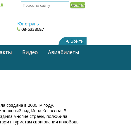
ов
Юг страны:
08-6338687
Войти
акты
Видео
Авиабилеты
а создана в 2006−м году.
ональный гид Инна Когосова. В
ездила многие страны, полюбила
 дарит туристам свои знания и любовь