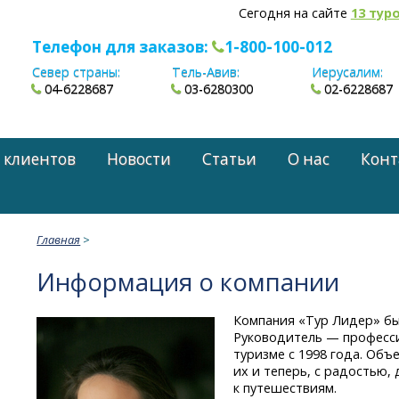
Сегодня на сайте
13 тур
Телефон для заказов:
1-800-100-012
Север страны:
Тель-Авив:
Иерусалим:
04-6228687
03-6280300
02-6228687
 клиентов
Новости
Статьи
О нас
Конт
Главная
>
Информация о компании
Компания «Тур Лидер» был
Руководитель — професси
туризме с 1998 года. Объ
их и теперь, с радостью,
к путешествиям.