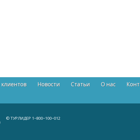
 клиентов
Новости
Статьи
О нас
Конт
© ТУРЛИДЕР
1−800−100−012