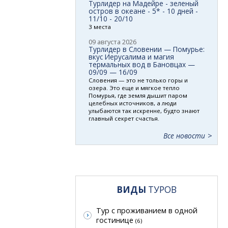
Турлидер на Мадейре - зеленый
остров в океане - 5* - 10 дней -
11/10 - 20/10
3 места
09 августа 2026
Турлидер в Словении — Помурье:
вкус Иерусалима и магия
термальных вод в Бановцах —
09/09 — 16/09
Словения — это не только горы и
озера. Это еще и мягкое тепло
Помурья, где земля дышит паром
целебных источников, а люди
улыбаются так искренне, будто знают
главный секрет счастья.
Все новости
ВИДЫ
ТУРОВ
Тур с проживанием в одной
гостинице
(6)