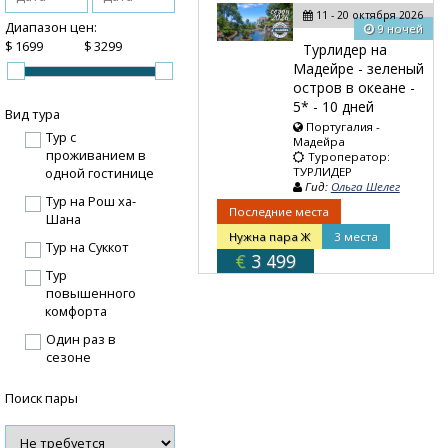
11 - 20 октября 2026
Диапазон цен:
9 ночей
$
$
Турлидер на
Мадейре - зеленый
остров в океане -
5* - 10 дней
Вид тура
Португалия -
Тур с
Мадейра
проживанием в
Туроператор:
ТУРЛИДЕР
одной гостинице
Гид:
Ольга Шелег
Тур на Рош ха-
Последние места
Шана
Нужна пара Ж
3 места
Тур на Суккот
€
3 499
Тур
повышенного
комфорта
Один раз в
сезоне
Поиск пары