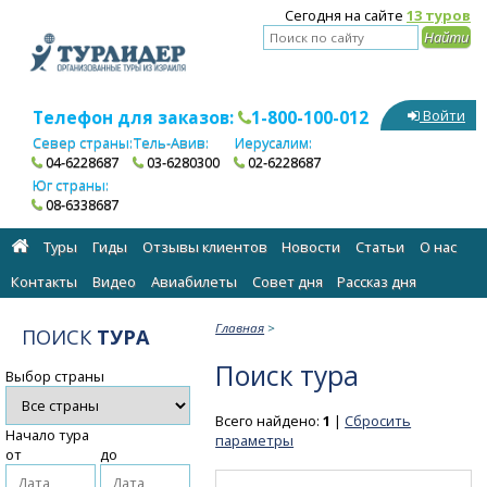
Сегодня на сайте
13 туров
Телефон для заказов:
1-800-100-012
Войти
Север страны:
Тель-Авив:
Иерусалим:
04-6228687
03-6280300
02-6228687
Юг страны:
08-6338687
Туры
Гиды
Отзывы клиентов
Новости
Статьи
О нас
Контакты
Видео
Авиабилеты
Cовет дня
Рассказ дня
Главная
>
ПОИСК
ТУРА
Поиск тура
Выбор страны
Всего найдено:
1
|
Сбросить
Начало тура
параметры
от
до