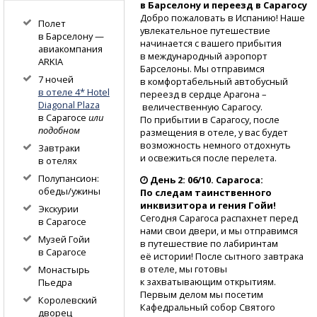
в Барселону и переезд в Сарагосу
Добро пожаловать в Испанию! Наше
Полет
увлекательное путешествие
в Барселону —
начинается с вашего прибытия
авиакомпания
в международный аэропорт
ARKIA
Барселоны. Мы отправимся
7 ночей
в комфортабельный автобусный
в отеле 4* Hotel
переезд в сердце Арагона –
Diagonal Plaza
величественную Сарагосу.
в Сарагосе
или
По прибытии в Сарагосу, после
подобном
размещения в отеле, у вас будет
возможность немного отдохнуть
Завтраки
и освежиться после перелета.
в отелях
Полупансион:
День 2: 06/10. Сарагоса:
обеды/ужины
По следам таинственного
инквизитора и гения Гойи!
Экскурии
Сегодня Сарагоса распахнет перед
в Сарагосе
нами свои двери, и мы отправимся
Музей Гойи
в путешествие по лабиринтам
в Сарагосе
её истории! После сытного завтрака
в отеле, мы готовы
Монастырь
к захватывающим открытиям.
Пьедра
Первым делом мы посетим
Королевский
Кафедральный собор Святого
дворец