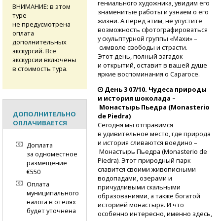
гениального художника, увидим его
ВНИМАНИЕ: в этом
знаменитые работы и узнаем о его
туре
жизни. А перед этим, не упустите
не предусмотрена
возможность сфотографироваться
оплата
у скульптурной группы «Махи» –
дополнительных
символе свободы и страсти.
экскурсий. Все
Этот день, полный загадок
экскурсии включены
и открытий, оставит в вашей душе
в стоимость тура.
яркие воспоминания о Сарагосе.
День 3 07/10. Чудеса природы
и история шоколада –
Монастырь Пьедра (Monasterio
ДОПОЛНИТЕЛЬНО
de Piedra)
ОПЛАЧИВАЕТСЯ
Сегодня мы отправимся
в удивительное место, где природа
и история сливаются воедино –
Доплата
Монастырь Пьедра (Monasterio de
за одноместное
Piedra). Этот природный парк
размещение
славится своими живописными
€550
водопадами, озерами и
Оплата
причудливыми скальными
муниципального
образованиями, а также богатой
налога в отелях
историей монастыря. И что
будет уточнена
особенно интересно, именно здесь,