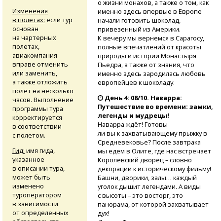
о жизни монахов, а также о том, как
Изменения
именно здесь впервые в Европе
в полетах:
если тур
начали готовить шоколад,
основан
привезенный из Америки.
на чартерных
К вечеру мы вернемся в Сарагосу,
полетах,
полные впечатлений от красоты
авиакомпания
природы и истории Монастыря
вправе отменить
Пьедра, а также от знания, что
или заменить,
именно здесь зародилась любовь
а также отложить
европейцев к шоколаду.
полет на несколько
День 4: 08/10. Наварра:
часов. Выполнение
Путешествие во времени: замки,
программы тура
легенды и мудрецы!
корректируется
Наварра ждёт! Готовы
в соответствии
ли вы к захватывающему прыжку в
с полетом.
Средневековье? После завтрака
Гид:
имя гида,
мы едем в Олите, где нас встречает
указанное
Королевский дворец – словно
в описании тура,
декорации к историческому фильму!
может быть
Башни, дворики, залы… каждый
изменено
уголок дышит легендами. А виды
туроператором
с высоты – это восторг, это
в зависимости
панорама, от которой захватывает
от определенных
дух!