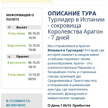
ОПИСАНИЕ ТУРА
ИНФОРМАЦИЯ О
Турлидер в Испании
ПОЛЕТЕ
- сокровища
Вылет
Королевства Арагон
Тель-Авив
05.10.25
- 7 дней
14:30
Барселона
12.10.25
Мы отправляемся в Арагон!
19:40
Впервые в Турлидер!
Это край, где
история оживает в каждом камне,
Прилет
а пейзажи поражают своим
Барселона
05.10.25
разнообразием. Арагон – это
18:10
и величественные Пиренеи, и
бескрайние степи, и старинные
Тель-Авив
13.10.25
города, хранящие дух
00:50
Средневековья. Приготовьтесь
к погружению в уникальную
культуру, где переплелись
испанские, французские и
мавританские традиции.
В СТОИМОСТЬ
ВКЛЮЧЕНО
День 1 05/10. Прибытие