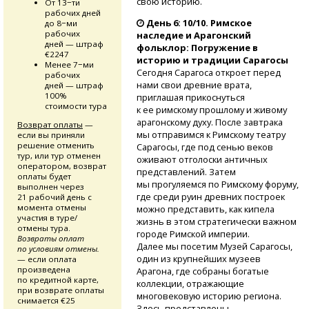
свою историю.
От 13−ти
рабочих дней
День 6: 10/10. Римское
до 8−ми
рабочих
наследие и Арагонский
дней — штраф
фольклор: Погружение в
€2247
историю и традиции Сарагосы
Менее 7−ми
Сегодня Сарагоса откроет перед
рабочих
нами свои древние врата,
дней — штраф
100%
приглашая прикоснуться
стоимости тура
к ее римскому прошлому и живому
арагонскому духу. После завтрака
Возврат оплаты
—
мы отправимся к Римскому театру
если вы приняли
решение отменить
Сарагосы, где под сенью веков
тур, или тур отменен
оживают отголоски античных
оператором, возврат
представлений. Затем
оплаты будет
мы прогуляемся по Римскому форуму,
выполнен через
где среди руин древних построек
21 рабочий день с
момента отмены
можно представить, как кипела
участия в туре/
жизнь в этом стратегически важном
отмены тура.
городе Римской империи.
Возвраты оплат
Далее мы посетим Музей Сарагосы,
по условиям отмены.
один из крупнейших музеев
— если оплата
произведена
Арагона, где собраны богатые
по кредитной карте,
коллекции, отражающие
при возврате оплаты
многовековую историю региона.
снимается €25
Здесь представлены