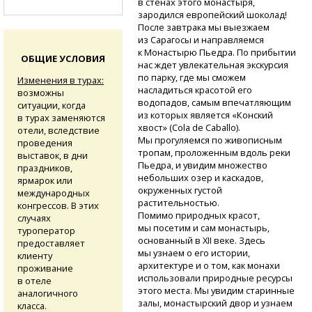
в стенах этого монастыря,
зародился европейский шоколад!
После завтрака мы выезжаем
из Сарагосы и направляемся
к Монастырю Пьедра. По прибытии
ОБЩИЕ УСЛОВИЯ
нас ждет увлекательная экскурсия
по парку, где мы сможем
Изменения в турах:
насладиться красотой его
возможны
водопадов, самым впечатляющим
ситуации, когда
из которых является «Конский
в турах заменяются
хвост» (Cola de Caballo).
отели, вследствие
Мы прогуляемся по живописным
проведения
тропам, проложенным вдоль реки
выставок, в дни
Пьедра, и увидим множество
праздников,
небольших озер и каскадов,
ярмарок или
окруженных густой
международных
растительностью.
конгрессов. В этих
Помимо природных красот,
случаях
мы посетим и сам монастырь,
туроператор
основанный в XII веке. Здесь
предоставляет
мы узнаем о его истории,
клиенту
архитектуре и о том, как монахи
проживание
использовали природные ресурсы
в отеле
этого места. Мы увидим старинные
аналогичного
залы, монастырский двор и узнаем
класса.