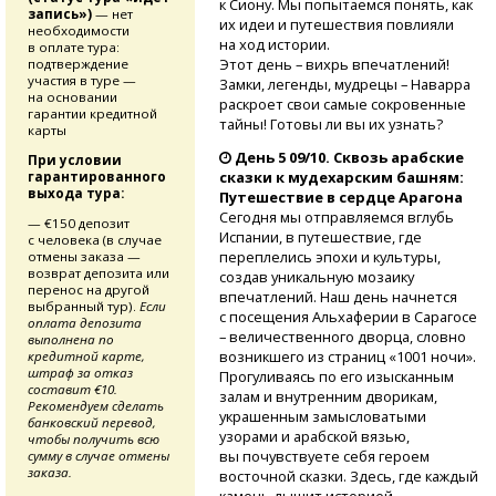
к Сиону. Мы попытаемся понять, как
запись»)
— нет
их идеи и путешествия повлияли
необходимости
на ход истории.
в оплате тура:
Этот день – вихрь впечатлений!
подтверждение
участия в туре —
Замки, легенды, мудрецы – Наварра
на основании
раскроет свои самые сокровенные
гарантии кредитной
тайны! Готовы ли вы их узнать?
карты
День 5 09/10. Сквозь арабские
При условии
сказки к мудехарским башням:
гарантированного
выхода тура:
Путешествие в сердце Арагона
Сегодня мы отправляемся вглубь
— €150 депозит
Испании, в путешествие, где
с человека (в случае
переплелись эпохи и культуры,
отмены заказа —
возврат депозита или
создав уникальную мозаику
перенос на другой
впечатлений. Наш день начнется
выбранный тур).
Если
с посещения Альхаферии в Сарагосе
оплата депозита
– величественного дворца, словно
выполнена по
возникшего из страниц «1001 ночи».
кредитной карте,
штраф за отказ
Прогуливаясь по его изысканным
составит €10.
залам и внутренним дворикам,
Рекомендуем сделать
украшенным замысловатыми
банковский перевод,
узорами и арабской вязью,
чтобы получить всю
вы почувствуете себя героем
сумму в случае отмены
заказа.
восточной сказки. Здесь, где каждый