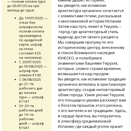
камень дышит историей,
— полная оплата тура
вы увидите, как исламская
до 05/07/25 (за три
месяца до тура)
архитектура органично сочетается
с элементами готики, рассказывая
До 19/07/2025 —
о многовековой истории Испании.
отказ без
Затем наш путь лежит в Теруэль –
штрафа (если
полная оплата
город, где архитектурный стиль
произведена
мудехар достиг своего расцвета.
по кредитной
Мы совершим прогулку по его
карте, штраф
историческому центру, внесенному
за отказ
в список Всемирного наследия
составит €25
на человека).
ЮНЕСКО, и полюбуемся
С 20/07/2025
знаменитыми башнями Теруэля,
до 05/08/2025 —
которые, словно стражи времени,
штраф при
возвышаются над городом.
отмене €100
Вы увидите, как исламские традиции
С 06/08/2025
до 21−ти
органично вплелись в христианскую
рабочего дня
архитектуру, создав неповторимый
до начала
облик города. Узкие улочки Теруэля,
тура — штраф
его площади и церкви расскажут вам
€1147
о богатом прошлом этого региона,
От 20−ти
рабочих дней
о его жителях и их традициях. Здесь,
до 14−ти
в сердце Арагона, вы погрузитесь
рабочих
в атмосферу средневековой
дней — штраф
Испании, где каждый уголок хранит
€1547