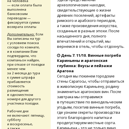
на человека
археологические находки,
— если оплата была
выполнена
свидетельствующие о жизни
банковским
древних поселений, артефакты
переводом —
римского и арабского периодов,
фиксируется сумма
а также произведения искусства,
возврата оплаты
созданные в разные эпохи. После
Дополнительно:
Если
насыщенного дня, полного
Вы записаны на тур
впечатлений и открытий, мы
с условием поиска
вернемся в отель, чтобы отдохнуть.
соседа по комнате,
и в компании Вам
День 7. 11/10. Винные погреба
подтвердили, что
компаньон найден,
Кариньены и арагонская
при отказе от поездки
глубинка: Вкусы и пейзажи
менее чем
Арагона
за 2 месяца до тура
Сегодня мы покинем городские
к сумме штрафа
стены Сарагосы, чтобы отправиться
прибавляется
стоимость
в живописную Кариньену, родину
размещения
знаменитых арагонских вин. После
в одноместном
завтрака мы отправимся
номере для другого
в путешествие по винодельческим
участника поездки.
угодьям, посетив винные погреба,
Рабочие дни
где узнаем секреты производства
не включают: пятницу,
этого благородного напитка и
субботу
продегустируем местные сорта.
и воскресенье,
Кариньена – это не только вино,
а также