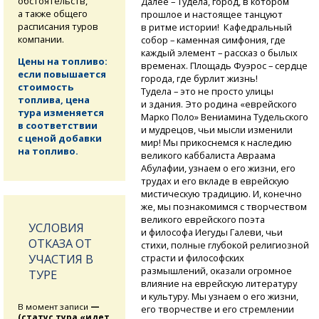
обстоятельств,
Далее – Тудела, город, в котором
а также общего
прошлое и настоящее танцуют
расписания туров
в ритме истории! Кафедральный
компании.
собор – каменная симфония, где
каждый элемент – рассказ о былых
Цены на топливо:
временах. Площадь Фуэрос – сердце
если повышается
города, где бурлит жизнь!
стоимость
Тудела – это не просто улицы
топлива, цена
и здания. Это родина «еврейского
тура изменяется
Марко Поло» Вениамина Тудельского
в соответствии
и мудрецов, чьи мысли изменили
с ценой добавки
мир! Мы прикоснемся к наследию
на топливо.
великого каббалиста Авраама
Абулафии, узнаем о его жизни, его
трудах и его вкладе в еврейскую
мистическую традицию. И, конечно
же, мы познакомимся с творчеством
великого еврейского поэта
УСЛОВИЯ
и философа Иегуды Галеви, чьи
ОТКАЗА ОТ
стихи, полные глубокой религиозной
страсти и философских
УЧАСТИЯ В
размышлений, оказали огромное
ТУРЕ
влияние на еврейскую литературу
и культуру. Мы узнаем о его жизни,
В момент записи
—
его творчестве и его стремлении
(статус тура «идет