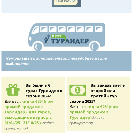
Чем раньше вы записываетесь, тем удобнее место
выбираете!
Вы были в €
Вы заказываете
турах Турлидер в
второй или
сезоне 2024?
третий €тур
Для вас
скидка €25! (при
сезона 2025?
прямой продаже в
Для вас
скидка €25! (при
Турлидер - для туров,
прямой продаже в
выходящих в период с
Турлидер)
(скидки
01/04/25 - 31/10/25 )
(скидки
суммируются)
суммируются)