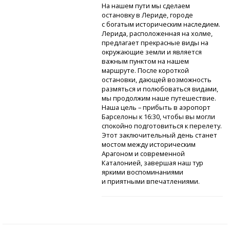
На нашем пути мы сделаем
остановку в Лериде, городе
с богатым историческим наследием.
Лерида, расположенная на холме,
предлагает прекрасные виды на
окружающие земли и является
важным пунктом на нашем
маршруте. После короткой
остановки, дающей возможность
размяться и полюбоваться видами,
мы продолжим наше путешествие.
Наша цель – прибыть в аэропорт
Барселоны к 16:30, чтобы вы могли
спокойно подготовиться к перелету.
Этот заключительный день станет
мостом между историческим
Арагоном и современной
Каталонией, завершая наш тур
яркими воспоминаниями
и приятными впечатлениями.