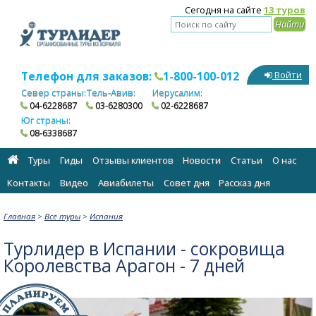
Сегодня на сайте
13 туров
Телефон для заказов:
1-800-100-012
Войти
Север страны:
Тель-Авив:
Иерусалим:
04-6228687
03-6280300
02-6228687
Юг страны:
08-6338687
Туры
Гиды
Отзывы клиентов
Новости
Статьи
О нас
Контакты
Видео
Авиабилеты
Cовет дня
Рассказ дня
Главная
>
Все туры
>
Испания
Турлидер в Испании - сокровища
Королевства Арагон - 7 дней