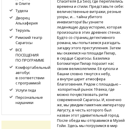
Спасителя (La Seo), где переплелись
в Олите
времена и стили. Представьте себе:
Тудела
величественные витражи, резные
узоры, и… тайна убитого
Дворец
инквизитора! Вы узнаете
Альхаферия
леденящую душу историю, которая
Теруэль
произошла в этих древних стенах.
Будто со страниц детективного
Римский театр
романа, мы попытаемся разгадать
Сарагосы
загадку этого преступления. Затем
ВСЕ
мы окажемся на площади Пилар,
ПОСЕЩЕНИЯ
в сердце Сарагосы. Базилика
ПО ПРОГРАММЕ
Богоматери Пилар поразит нас
Комфортабельный
своим великолепием. Её купола и
автобус
башни словно тянутся к небу,
в соответствии
а внутри царит атмосфера
с программой
благоговения. Рядом с площадью –
колоритный рынок 19 века, где
Услуги гида
можно почувствовать ритм
Персональные
современной Сарагосы. И, конечно
наушники
же, мы увидим памятник императору
Августу, в честь которого был
назван этот удивительный город.
После обеда мы отправимся в Музей
Гойи. Здесь мы погрузимся в мир