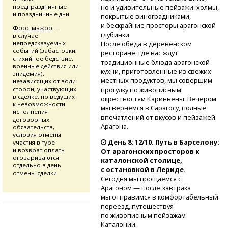
предпраздничные
но и удивительные пейзажи: холмы,
и праздничные дни
покрытые виноградниками,
и бескрайние просторы арагонской
Форс-мажор
—
глубинки.
в случае
непредсказуемых
После обеда в деревенском
событий (забастовки,
ресторане, где вас ждут
стихийное бедствие,
традиционные блюда арагонской
военные действия или
кухни, приготовленные из свежих
эпидемия),
местных продуктов, мы совершим
независящих от воли
сторон, участвующих
прогулку по живописным
в сделке, но ведущих
окрестностям Кариньены. Вечером
к невозможности
мы вернемся в Сарагосу, полные
исполнения
впечатлений от вкусов и пейзажей
договорных
Арагона.
обязательств,
условия отмены
День 8: 12/10. Путь в Барселону:
участия в туре
и возврат оплаты
От арагонских просторов к
оговариваются
каталонской столице,
отдельно в день
с остановкой в Лериде.
отмены сделки
Сегодня мы прощаемся с
Арагоном — после завтрака
мы отправимся в комфортабельный
переезд, путешествуя
по живописным пейзажам
Каталонии.