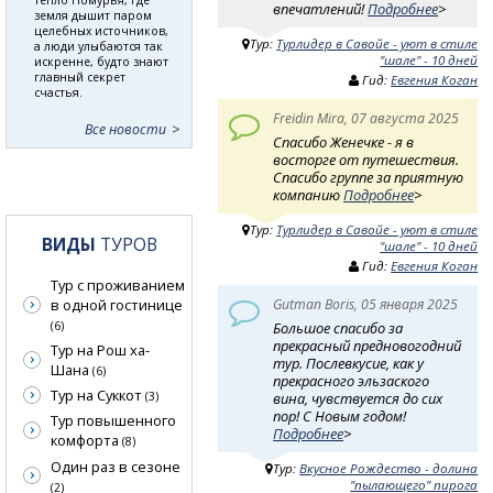
впечатлений!
Подробнее
>
земля дышит паром
целебных источников,
Тур:
Турлидер в Савойе - уют в стиле
а люди улыбаются так
"шале" - 10 дней
искренне, будто знают
главный секрет
Гид:
Евгения Коган
счастья.
Freidin Mira, 07 августа 2025
Все новости
Спасибо Женечке - я в
восторге от путешествия.
Спасибо группе за приятную
компанию
Подробнее
>
Тур:
Турлидер в Савойе - уют в стиле
ВИДЫ
ТУРОВ
"шале" - 10 дней
Гид:
Евгения Коган
Тур с проживанием
Gutman Boris, 05 января 2025
в одной гостинице
Большое спасибо за
(6)
прекрасный предновогодний
Тур на Рош ха-
тур. Послевкусие, как у
Шана
(6)
прекрасного эльзаского
Тур на Суккот
вина, чувствуется до сих
(3)
пор! С Новым годом!
Тур повышенного
Подробнее
>
комфорта
(8)
Один раз в сезоне
Тур:
Вкусное Рождество - долина
"пылающего" пирога
(2)