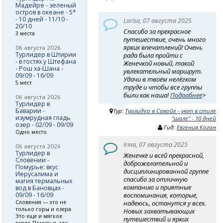
Мадейре - зеленый
остров в океане - 5*
- 10 дней - 11/10 -
Larisa, 07 августа 2025
20/10
Спасибо за прекрасное
3 места
путешествие, очень много
ярких впечатлений! Очень
06 августа 2026
Турлидер в Штирии
рада была пройти с
- в гостях у Штефана
Женечкой новый, такой
- Рош ха-Шана -
увлекательный маршрут.
09/09 - 16/09
Удачи в твоём нелёгком
5 мест
труде и чтобы все группы
были как наша!
Подробнее
>
06 августа 2026
Турлидер в
Баварии -
Тур:
Турлидер в Савойе - уют в стиле
изумрудная гладь
"шале" - 10 дней
озер - 02/09 - 09/09
Гид:
Евгения Коган
Одно место
Irina, 07 августа 2025
06 августа 2026
Турлидер в
Женечке и всей прекрасной,
Словении -
доброжелательной и
Помурье: вкус
дисциплинированной группе
Иерусалима и
спасибо за отличную
магия термальных
компанию и приятные
вод в Бановцах -
воспоминания, которые,
09/09 - 16/09
надеюсь, останутся у всех.
Словения — это не
только горы и озера.
Новых захватывающих
Это еще и мягкое
путешествий и ярких
тепло Помурья, где