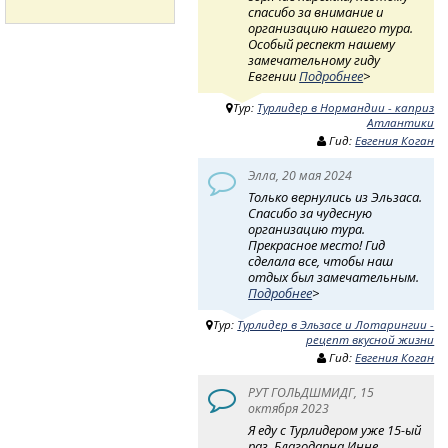
спасибо за внимание и
организацию нашего тура.
Особый респект нашему
замечательному гиду
Евгении
Подробнее
>
Тур:
Турлидер в Нормандии - каприз
Атлантики
Гид:
Евгения Коган
Элла, 20 мая 2024
Только вернулись из Эльзаса.
Спасибо за чудесную
организацию тура.
Прекрасное место! Гид
сделала все, чтобы наш
отдых был замечательным.
Подробнее
>
Тур:
Турлидер в Эльзасе и Лотарингии -
рецепт вкусной жизни
Гид:
Евгения Коган
РУТ ГОЛЬДШМИДГ, 15
октября 2023
Я еду с Турлидером уже 15-ый
раз. Благодарна Инне