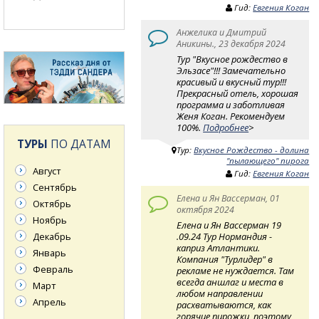
Гид:
Евгения Коган
Анжелика и Дмитрий
Аникины., 23 декабря 2024
Тур "Вкусное рождество в
Эльзасе"!!! Замечательно
красивый и вкусный тур!!!
Прекрасный отель, хорошая
программа и заботливая
Женя Коган. Рекомендуем
100%.
Подробнее
>
ТУРЫ
ПО ДАТАМ
Тур:
Вкусное Рождество - долина
"пылающего" пирога
Август
Гид:
Евгения Коган
Сентябрь
Елена и Ян Вассерман, 01
Октябрь
октября 2024
Ноябрь
Елена и Ян Вассерман 19
.09.24 Тур Нормандия -
Декабрь
каприз Атлантики.
Январь
Компания "Турлидер" в
Февраль
рекламе не нуждается. Там
всегда аншлаг и места в
Март
любом направлении
Апрель
расхватываются, как
горячие пирожки, поэтому