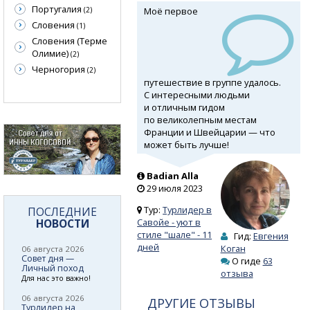
Португалия
Моё первое
(2)
Словения
(1)
Словения (Терме
Олимие)
(2)
Черногория
(2)
путешествие в группе удалось.
С интересными людьми
и отличным гидом
по великолепным местам
Франции и Швейцарии — что
может быть лучше!
Badian Alla
29 июля 2023
Тур:
Турлидер в
ПОСЛЕДНИЕ
НОВОСТИ
Савойе - уют в
стиле "шале" - 11
Гид:
Евгения
дней
Коган
06 августа 2026
Совет дня —
О гиде
63
Личный поход
отзыва
Для нас это важно!
06 августа 2026
ДРУГИЕ ОТЗЫВЫ
Турлидер на