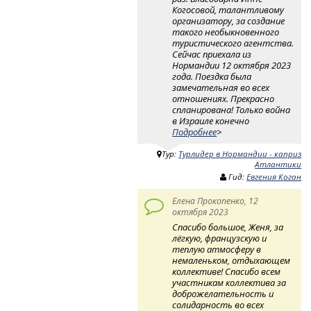
Когосовой, талантливому
организатору, за создание
такого необыкновенного
туристического агентства.
Сейчас приехала из
Нормандии 12 октября 2023
года. Поездка была
замечательная во всех
отношениях. Прекрасно
спланирована! Только война
в Израиле конечно
Подробнее
>
Тур:
Турлидер в Нормандии - каприз
Атлантики
Гид:
Евгения Коган
Елена Прокопенко, 12
октября 2023
Спасибо большое, Женя, за
лёгкую, французскую и
теплую атмосферу в
немаленьком, отдыхающем
коллективе! Спасибо всем
участникам коллектива за
доброжелательность и
солидарность во всех