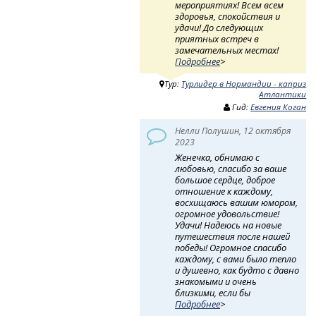
мероприятиях! Всем всем
здоровья, спокойствия и
удачи! До следующих
приятных встреч в
замечательных местах!
Подробнее
>
Тур:
Турлидер в Нормандии - каприз
Атлантики
Гид:
Евгения Коган
Нелли Полушин, 12 октября
2023
Женечка, обнимаю с
любовью, спасибо за ваше
большое сердце, доброе
отношение к каждому,
восхищаюсь вашим юмором,
огромное удовольствие!
Удачи! Надеюсь на новые
путешествия после нашей
победы! Огромное спасибо
каждому, с вами было тепло
и душевно, как будто с давно
знакомыми и очень
близкими, если бы
Подробнее
>