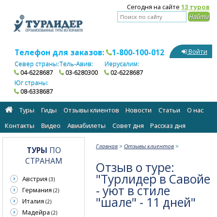
Сегодня на сайте
13 туров
Телефон для заказов:
1-800-100-012
Войти
Север страны:
Тель-Авив:
Иерусалим:
04-6228687
03-6280300
02-6228687
Юг страны:
08-6338687
Туры
Гиды
Отзывы клиентов
Новости
Статьи
О нас
Контакты
Видео
Авиабилеты
Cовет дня
Рассказ дня
Главная
>
Отзывы клиентов
>
ТУРЫ
ПО
СТРАНАМ
Отзыв о туре:
"Турлидер в Савойе
Австрия
(3)
- уют в стиле
Германия
(2)
"шале" - 11 дней"
Италия
(2)
Мадейра
(2)