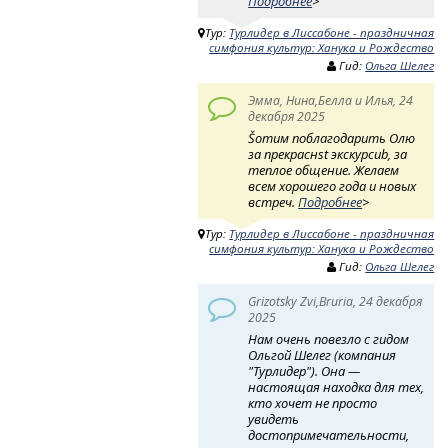
Подробнее
>
Тур:
Турлидер в Лиссабоне - праздничная
симфония культур: Ханука и Рождество
Гид:
Ольга Шелег
Эмма, Нина,Белла и Илья, 24
декабря 2025
Šотим поблагодарить Олю
за прекраснst экскурсиb, за
теплое общение. Желаем
всем хорошего года и новых
встреч.
Подробнее
>
Тур:
Турлидер в Лиссабоне - праздничная
симфония культур: Ханука и Рождество
Гид:
Ольга Шелег
Grizotsky Zvi,Bruria, 24 декабря
2025
Нам очень повезло с гидом
Ольгой Шелег (компания
"Турлидер"). Она —
настоящая находка для тех,
кто хочет не просто
увидеть
достопримечательности,