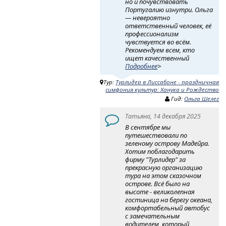
но и почувствовать
Португалию изнутри. Ольга
— невероятно
ответственный человек, её
профессионализм
чувствуется во всём.
Рекомендуем всем, кто
ищет качественный
Подробнее
>
Тур:
Турлидер в Лиссабоне - праздничная
симфония культур: Ханука и Рождество
Гид:
Ольга Шелег
Татьяна, 14 декабря 2025
В сентябре мы
путешествовали по
зеленому острову Мадейра.
Хотим поблагодарить
фирму "Турлидер" за
прекрасную организацию
тура на этом сказочном
острове. Всё было на
высоте - великолепная
гостиница на берегу океана,
комфортабельный автобус
с замечательным
водителем, который,