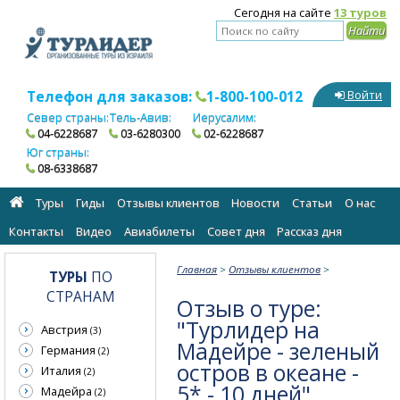
Сегодня на сайте
13 туров
Телефон для заказов:
1-800-100-012
Войти
Север страны:
Тель-Авив:
Иерусалим:
04-6228687
03-6280300
02-6228687
Юг страны:
08-6338687
Туры
Гиды
Отзывы клиентов
Новости
Статьи
О нас
Контакты
Видео
Авиабилеты
Cовет дня
Рассказ дня
Главная
>
Отзывы клиентов
>
ТУРЫ
ПО
СТРАНАМ
Отзыв о туре:
"Турлидер на
Австрия
(3)
Мадейре - зеленый
Германия
(2)
остров в океане -
Италия
(2)
5* - 10 дней"
Мадейра
(2)