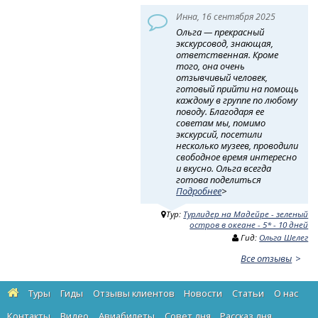
Инна, 16 сентября 2025
Ольга — прекрасный
экскурсовод, знающая,
ответственная. Кроме
того, она очень
отзывчивый человек,
готовый прийти на помощь
каждому в группе по любому
поводу. Благодаря ее
советам мы, помимо
экскурсий, посетили
несколько музеев, проводили
свободное время интересно
и вкусно. Ольга всегда
готова поделиться
Подробнее
>
Тур:
Турлидер на Мадейре - зеленый
остров в океане - 5* - 10 дней
Гид:
Ольга Шелег
Все отзывы
Туры
Гиды
Отзывы клиентов
Новости
Статьи
О нас
Контакты
Видео
Авиабилеты
Cовет дня
Рассказ дня