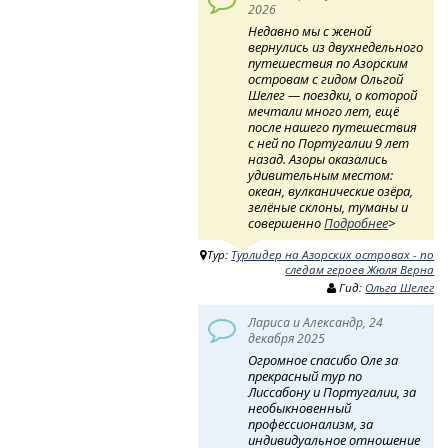
2026
Недавно мы с женой
вернулись из двухнедельного
путешествия по Азорским
островам с гидом Ольгой
Шелег — поездки, о которой
мечтали много лет, ещё
после нашего путешествия
с ней по Португалии 9 лет
назад. Азоры оказались
удивительным местом:
океан, вулканические озёра,
зелёные склоны, туманы и
совершенно
Подробнее
>
Тур:
Турлидер на Азорских островах - по
следам героев Жюля Верна
Гид:
Ольга Шелег
Лариса и Александр, 24
декабря 2025
Огромное спасибо Оле за
прекрасный тур по
Лиссабону и Португалии, за
необыкновенный
профессионализм, за
индивидуальное отношение