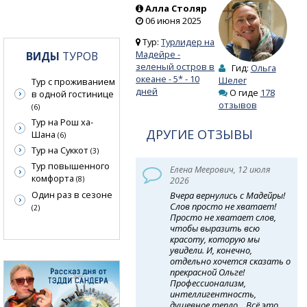
Алла Столяр
06 июня 2025
Тур:
Турлидер на
Мадейре -
ВИДЫ
ТУРОВ
зеленый остров в
Гид:
Ольга
океане - 5* - 10
Шелег
Тур с проживанием
дней
О гиде
178
в одной гостинице
отзывов
(6)
Тур на Рош ха-
ДРУГИЕ ОТЗЫВЫ
Шана
(6)
Тур на Суккот
(3)
Тур повышенного
Елена Меерович, 12 июля
комфорта
(8)
2026
Один раз в сезоне
Вчера вернулись с Мадейры!
Слов просто не хватает!
(2)
Просто не хватает слов,
чтобы выразить всю
красоту, которую мы
увидели. И, конечно,
отдельно хочется сказать о
прекрасной Ольге!
Профессионализм,
интеллигентность,
душевное тепло... Всё это