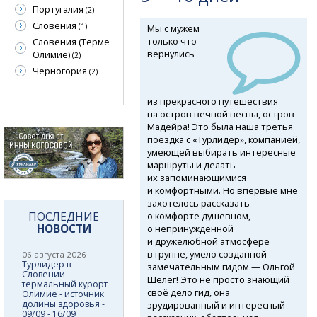
Португалия
(2)
Словения
(1)
Мы с мужем
только что
Словения (Терме
вернулись
Олимие)
(2)
Черногория
(2)
из прекрасного путешествия
на остров вечной весны, остров
Мадейра! Это была наша третья
поездка с «Турлидер», компанией,
умеющей выбирать интересные
маршруты и делать
их запоминающимися
и комфортными. Но впервые мне
захотелось рассказать
ПОСЛЕДНИЕ
о комфорте душевном,
НОВОСТИ
о непринуждённой
и дружелюбной атмосфере
в группе, умело созданной
06 августа 2026
Турлидер в
замечательным гидом — Ольгой
Словении -
Шелег! Это не просто знающий
термальный курорт
своё дело гид, она
Олимие - источник
долины здоровья -
эрудированный и интересный
09/09 - 16/09