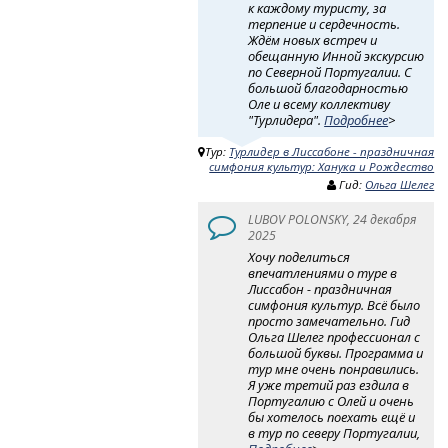
к каждому туристу, за
терпение и сердечность.
Ждём новых встреч и
обещанную Инной экскурсию
по Северной Португалии. С
большой благодарностью
Оле и всему коллективу
"Турлидера".
Подробнее
>
Тур:
Турлидер в Лиссабоне - праздничная
симфония культур: Ханука и Рождество
Гид:
Ольга Шелег
LUBOV POLONSKY, 24 декабря
2025
Хочу поделиться
впечатлениями о туре в
Лиссабон - праздничная
симфония культур. Всё было
просто замечательно. Гид
Ольга Шелег профессионал с
большой буквы. Программа и
тур мне очень понравились.
Я уже третий раз ездила в
Португалию с Олей и очень
бы хотелось поехать ещё и
в тур по северу Португалии,