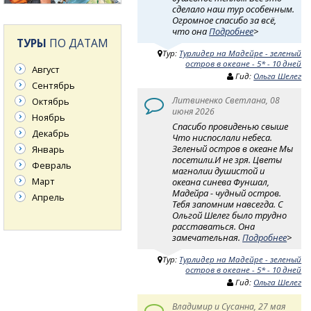
сделало наш тур особенным.
Огромное спасибо за всё,
что она
Подробнее
>
ТУРЫ
ПО ДАТАМ
Тур:
Турлидер на Мадейре - зеленый
остров в океане - 5* - 10 дней
Август
Гид:
Ольга Шелег
Сентябрь
Литвиненко Светлана, 08
Октябрь
июня 2026
Ноябрь
Спасибо провиденью свыше
Декабрь
Что ниспослали небеса.
Зеленый остров в океане Мы
Январь
посетили.И не зря. Цветы
Февраль
магнолии душистой и
Март
океана синева Фуншал,
Мадейра - чудный остров.
Апрель
Тебя запомним навсегда. С
Ольгой Шелег было трудно
расставаться. Она
замечательная.
Подробнее
>
Тур:
Турлидер на Мадейре - зеленый
остров в океане - 5* - 10 дней
Гид:
Ольга Шелег
Владимир и Сусанна, 27 мая