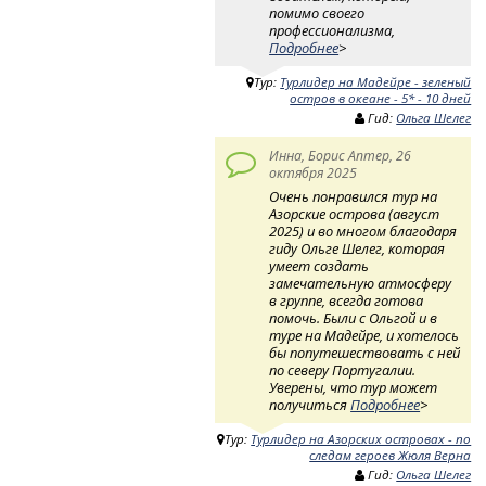
помимо своего
профессионализма,
Подробнее
>
Тур:
Турлидер на Мадейре - зеленый
остров в океане - 5* - 10 дней
Гид:
Ольга Шелег
Инна, Борис Аптер, 26
октября 2025
Очень понравился тур на
Азорские острова (август
2025) и во многом благодаря
гиду Ольге Шелег, которая
умеет создать
замечательную атмосферу
в группе, всегда готова
помочь. Были с Ольгой и в
туре на Мадейре, и хотелось
бы попутешествовать с ней
по северу Португалии.
Уверены, что тур может
получиться
Подробнее
>
Тур:
Турлидер на Азорских островах - по
следам героев Жюля Верна
Гид:
Ольга Шелег