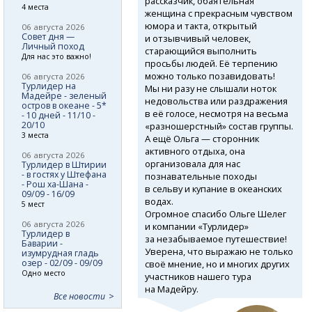
рассказчик, обаятельная
4 места
женщина с прекрасным чувством
юмора и такта, открытый
06 августа 2026
Совет дня —
и отзывчивый человек,
Личный поход
старающийся выполнить
Для нас это важно!
просьбы людей. Её терпению
можно только позавидовать!
06 августа 2026
Турлидер на
Мы ни разу не слышали ноток
Мадейре - зеленый
недовольства или раздражения
остров в океане - 5*
в её голосе, несмотря на весьма
- 10 дней - 11/10 -
20/10
«разношерстный» состав группы.
3 места
А ещё Ольга — сторонник
активного отдыха, она
06 августа 2026
организовала для нас
Турлидер в Штирии
- в гостях у Штефана
познавательные походы
- Рош ха-Шана -
в сельву и купание в океанских
09/09 - 16/09
водах.
5 мест
Огромное спасибо Ольге Шелег
06 августа 2026
и компании «Турлидер»
Турлидер в
за незабываемое путешествие!
Баварии -
Уверена, что выражаю не только
изумрудная гладь
озер - 02/09 - 09/09
своё мнение, но и многих других
Одно место
участников нашего тура
на Мадейру.
Все новости