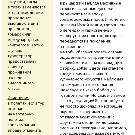
ситуации, когда
в рыцарский зал, где массивные
в турах заменяются
столы и старинные доспехи
отели, вследствие
переносят нас в эпоху
проведения
средневековых пиров. И, конечно,
выставок, в дни
посетим Музей ведьм, где узнаем
праздников,
о легендах и таинственных
ярмарок или
маршрутах их полетов, которые
международных
передаются из поколения
конгрессов. В этих
в поколение.
случаях
А чтобы сбалансировать острые
туроператор
ощущения, мы отправимся в мир
предоставляет
сладкой магии — на шоколадную
клиенту
фабрику Zotter. Здесь вы станете
проживание
свидетелями настоящего
в отеле
кулинарного искусства, наблюдая
аналогичного
за каждым этапом создания
класса.
шоколада,
от какао-бобов
до
готовой плитки. Но самое главное
Изменения
— это дегустация! Вы попробуете
в полетах:
если тур
не просто шоколад, а настоящие
основан
вкусовые эксперименты:
на чартерных
от классических сочетаний с
полетах,
фруктами и специями до самых
авиакомпания
смелых и неожиданных, например,
вправе отменить
с сельдереем или даже кетчупом!