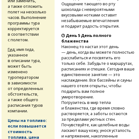
или заменить,
Ощущение тающего во рту
а также отложить
шоколада с невероятными
полет на несколько
вкусовыми нотками оставит
часов. Выполнение
незабываемые впечатления
программы тура
и подарит радость открытия.
корректируется
в соответствии
День 5 День полного
с полетом.
блаженства
Наконец-то
настал этот день
Гид:
имя гида,
— день, когда вы можете полностью
указанное
расслабиться и посвятить его
в описании тура,
только себе. Забудьте о маршрутах,
может быть
расписаниях и спешке. Сегодня ваше
изменено
единственное занятие — это
туроператором
наслаждение. Все бассейны и сауны
в зависимости
нашего отеля открыты, чтобы
от определенных
подарить вам полное
обстоятельств,
умиротворение.
а также общего
Погрузитесь в мир тепла
расписания туров
и блаженства, где время словно
компании.
растворяется, а заботы остаются
за пределами уютных стен.
Цены на топливо:
Почувствуйте, как целебные воды
если повышается
ласкают вашу кожу, унося усталость
стоимость
и напряжение, накопленные
топлива, цена