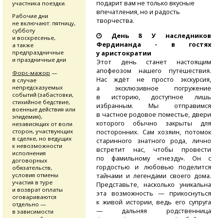
подарит вам не только вкусные
участника поездки.
впечатления, но и радость
Рабочие дни
творчества.
не включают: пятницу,
субботу
День 8 У наследников
и воскресенье,
Фердинанда - в гостях
а также
предпраздничные
у аристократии
и праздничные дни
Этот день станет настоящим
апофеозом нашего путешествия.
Форс-мажор
—
Нас ждёт не просто экскурсия,
в случае
непредсказуемых
а эксклюзивное погружение
событий (забастовки,
в историю, доступное лишь
стихийное бедствие,
избранным. Мы отправимся
военные действия или
в частное родовое поместье, двери
эпидемия),
которого обычно закрыты для
независящих от воли
сторон, участвующих
посторонних. Сам хозяин, потомок
в сделке, но ведущих
старинного знатного рода, лично
к невозможности
встретит нас, чтобы провести
исполнения
по фамильному «гнезду». Он с
договорных
гордостью и любовью поделится
обязательств,
условия отмены
тайнами и легендами своего дома.
участия в туре
Представьте, насколько уникальна
и возврат оплаты
эта возможность — прикоснуться
оговариваются
к живой истории, ведь его супруга
отдельно —
— дальняя родственница
в зависимости