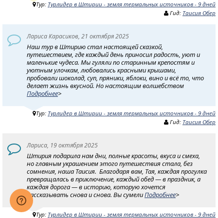
Тур:
Турлидер в Штирии - земля термальных источников - 9 дней
Гид:
Таисия Обер
Лариса Карасиков, 21 октября 2025
Наш тур в Штирию стал настоящей сказкой,
путешествием, где каждый день приносил радость, уют и
маленькие чудеса. Мы гуляли по старинным крепостям и
уютным улочкам, любовались красными крышами,
пробовали шоколад, суп, пряники, яблоки, вино и всё то, что
делает жизнь вкусной. Но настоящим волшебством
Подробнее
>
Тур:
Турлидер в Штирии - земля термальных источников - 9 дней
Гид:
Таисия Обер
Лариса, 19 октября 2025
Штирия подарила нам дни, полные красоты, вкуса и смеха,
но главным украшением этого путешествия стала, без
сомнения, наша Таисия. Благодаря вам, Тая, каждая прогулка
превращалась в приключение, каждый обед — в праздник, а
каждая дорога — в историю, которую хочется
рассказывать снова и снова. Вы сумели
Подробнее
>
Тур:
Турлидер в Штирии - земля термальных источников - 9 дней