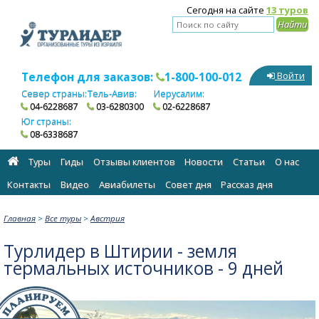
Сегодня на сайте
13 туров
Телефон для заказов:
1-800-100-012
Войти
Север страны:
Тель-Авив:
Иерусалим:
04-6228687
03-6280300
02-6228687
Юг страны:
08-6338687
Туры
Гиды
Отзывы клиентов
Новости
Статьи
О нас
Контакты
Видео
Авиабилеты
Cовет дня
Рассказ дня
Главная
>
Все туры
>
Австрия
Турлидер в Штирии - земля
термальных источников - 9 дней