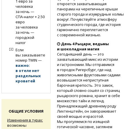
1 евро за
откроется захватывающая
человека
панорама на черепичные крыши
за ночь —
старого города и изумрудные холмы
СПА-налог
+ 2.50
вокруг. Почувствуйте атмосферу
евро
студенческого города, где история
за человека
гармонично переплетается
за ночь —
с современной жизнью.
городской
налог
День 4 Рыцари, ведьмы
и шоколадная магия
Если
Сегодняшний день — это
вы заказываете
захватывающий микс из истории
номер TWIN —
и гастрономии. Мы отправимся
важно:
в городок Ригерсбург, где над
в отеле нет
живописными фруктовыми садами
раздельных
возвышается неприступная
кроватей
барочная крепость. Это замок,
который словно сошёл со страниц
рыцарского романа, хранит в себе
множество тайн и легенд.
Принадлежащий древнему роду
Лихтенштейн, он завораживает
ОБЩИЕ УСЛОВИЯ
своей мощью и красотой.
Изменения в турах:
Мы прогуляемся по изящной
возможны
готической часовне, заглянем