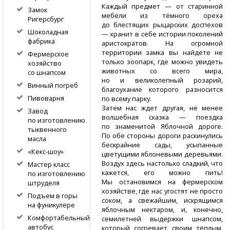
Каждый предмет — от старинной
Замок
мебели из тёмного ореха
Ригерсбург
до блестящих рыцарских доспехов
Шоколадная
— хранит в себе истории поколений
фабрика
аристократов. На огромной
территории замка вы найдете не
Фермерское
только зоопарк, где можно увидеть
хозяйство
животных со всего мира,
со шнапсом
но и великолепный розарий,
Винный погреб
благоухание которого разносится
Пивоварня
по всему парку.
Затем нас ждет другая, не менее
Завод
волшебная сказка — поездка
по изготовлению
по знаменитой Яблочной дороге.
тыквенного
По обе стороны дороги раскинулись
масла
бескрайние сады, усыпанные
«Кекс-шоу»
цветущими яблоневыми деревьями.
Воздух здесь настолько сладкий, что
Мастер класс
кажется, его можно пить!
по изготовлению
Мы остановимся на фермерском
штруделя
хозяйстве, где нас угостят не просто
Подъем в горы
соком, а свежайшим, искрящимся
на фуникулере
яблочным нектаром, и, конечно,
Комфортабельный
семилетней выдержки шнапсом,
автобус
который согревает своим тёплым,