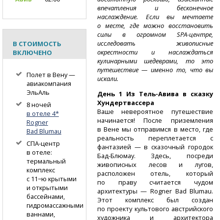
впечатления и бесконечное
наслаждение. Если вы мечтаете
о месте, где можно восстановить
силы в огромном
SPA-центре,
исследовать живописные
В СТОИМОСТЬ
окрестности и наслаждаться
ВКЛЮЧЕНО
кулинарными шедеврами, то это
путешествие — именно то, что вы
Полет в Вену —
искали.
авиакомпания
ЭльАль
День
1 Из Тель-Авива
в сказку
Хундертвассера
8 ночей
Ваше невероятное путешествие
в отеле 4*
начинается! После приземления
Rogner
в Вене мы отправимся в место, где
Bad Blumau
реальность переплетается с
СПА-центр
фантазией — в сказочный городок
в отеле:
Бад-Блюмау.
Здесь, посреди
термальный
живописных лесов и лугов,
комплекс
расположен отель, который
с 11−ю крытыми
по праву считается чудом
и открытыми
архитектуры — Rogner Bad Blumau.
бассейнами,
Этот комплекс был создан
гидромассажными
по проекту культового австрийского
ваннами,
художника и архитектора