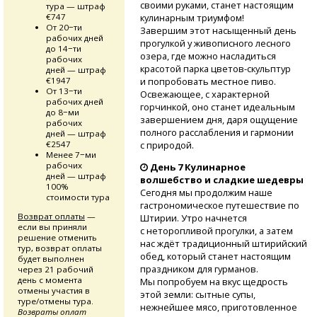
своими руками, станет настоящим
тура — штраф
€747
кулинарным триумфом!
От 20−ти
Завершим этот насыщенный день
рабочих дней
прогулкой у живописного лесного
до 14−ти
озера, где можно насладиться
рабочих
красотой парка
цветов-скульптур
дней — штраф
€1947
и попробовать местное пиво.
От 13−ти
Освежающее, с характерной
рабочих дней
горчинкой, оно станет идеальным
до 8−ми
завершением дня, даря ощущение
рабочих
полного расслабления и гармонии
дней — штраф
€2547
с природой.
Менее 7−ми
рабочих
День 7 Кулинарное
дней — штраф
волшебство и сладкие шедевры
100%
Сегодня мы продолжим наше
стоимости тура
гастрономическое путешествие по
Возврат оплаты
—
Штирии. Утро начнется
если вы приняли
с неторопливой прогулки, а затем
решение отменить
нас ждёт традиционный штирийский
тур, возврат оплаты
обед, который станет настоящим
будет выполнен
праздником для гурманов.
через 21 рабочий
день с момента
Мы попробуем на вкус щедрость
отмены участия в
этой земли: сытные супы,
туре/отмены тура.
нежнейшее мясо, приготовленное
Возвраты оплат