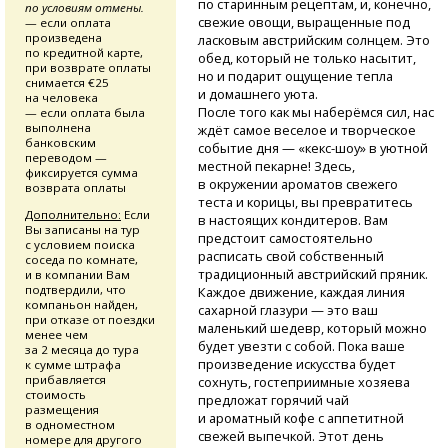
по старинным рецептам, и, конечно,
по условиям отмены.
свежие овощи, выращенные под
— если оплата
произведена
ласковым австрийским солнцем. Это
по кредитной карте,
обед, который не только насытит,
при возврате оплаты
но и подарит ощущение тепла
снимается €25
и домашнего уюта.
на человека
После того как мы наберёмся сил, нас
— если оплата была
выполнена
ждёт самое веселое и творческое
банковским
событие дня
— «кекс-шоу»
в уютной
переводом —
местной пекарне! Здесь,
фиксируется сумма
в окружении ароматов свежего
возврата оплаты
теста и корицы, вы превратитесь
Дополнительно:
Если
в настоящих кондитеров. Вам
Вы записаны на тур
предстоит самостоятельно
с условием поиска
расписать свой собственный
соседа по комнате,
традиционный австрийский пряник.
и в компании Вам
подтвердили, что
Каждое движение, каждая линия
компаньон найден,
сахарной глазури — это ваш
при отказе от поездки
маленький шедевр, который можно
менее чем
будет увезти с собой. Пока ваше
за 2 месяца до тура
произведение искусства будет
к сумме штрафа
прибавляется
сохнуть, гостеприимные хозяева
стоимость
предложат горячий чай
размещения
и ароматный кофе с аппетитной
в одноместном
свежей выпечкой. Этот день
номере для другого