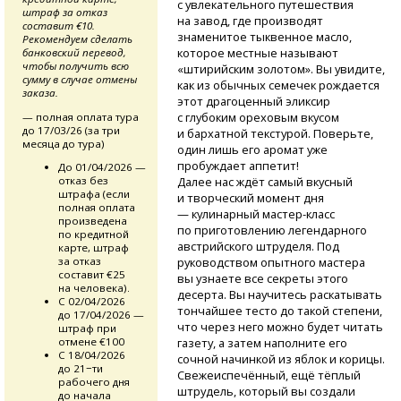
с увлекательного путешествия
штраф за отказ
на завод, где производят
составит €10.
знаменитое тыквенное масло,
Рекомендуем сделать
которое местные называют
банковский перевод,
чтобы получить всю
«штирийским золотом». Вы увидите,
сумму в случае отмены
как из обычных семечек рождается
заказа.
этот драгоценный эликсир
с глубоким ореховым вкусом
— полная оплата тура
до 17/03/26 (за три
и бархатной текстурой. Поверьте,
месяца до тура)
один лишь его аромат уже
пробуждает аппетит!
До 01/04/2026 —
отказ без
Далее нас ждёт самый вкусный
штрафа (если
и творческий момент дня
полная оплата
— кулинарный
мастер-класс
произведена
по приготовлению легендарного
по кредитной
австрийского штруделя. Под
карте, штраф
за отказ
руководством опытного мастера
составит €25
вы узнаете все секреты этого
на человека).
десерта. Вы научитесь раскатывать
С 02/04/2026
тончайшее тесто до такой степени,
до 17/04/2026 —
что через него можно будет читать
штраф при
отмене €100
газету, а затем наполните его
С 18/04/2026
сочной начинкой из яблок и корицы.
до 21−ти
Свежеиспечённый, ещё тёплый
рабочего дня
штрудель, который вы создали
до начала