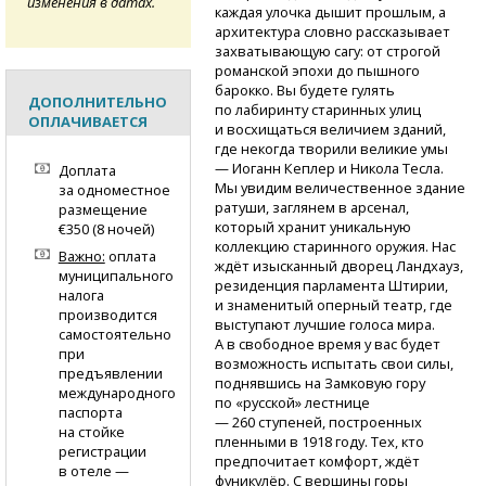
изменения в датах.
каждая улочка дышит прошлым, а
архитектура словно рассказывает
захватывающую сагу: от строгой
романской эпохи до пышного
барокко. Вы будете гулять
ДОПОЛНИТЕЛЬНО
по лабиринту старинных улиц
ОПЛАЧИВАЕТСЯ
и восхищаться величием зданий,
где некогда творили великие умы
— Иоганн Кеплер и Никола Тесла.
Доплата
Мы увидим величественное здание
за одноместное
ратуши, заглянем в арсенал,
размещение
который хранит уникальную
€350 (8 ночей)
коллекцию старинного оружия. Нас
Важно:
оплата
ждёт изысканный дворец Ландхауз,
муниципального
резиденция парламента Штирии,
налога
и знаменитый оперный театр, где
производится
выступают лучшие голоса мира.
самостоятельно
А в свободное время у вас будет
при
возможность испытать свои силы,
предъявлении
поднявшись на Замковую гору
международного
по «русской» лестнице
паспорта
— 260 ступеней, построенных
на стойке
пленными в 1918 году. Тех, кто
регистрации
предпочитает комфорт, ждёт
в отеле —
фуникулёр. С вершины горы