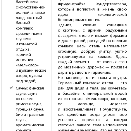
бассейнами
Фриденсрайха Хундертвассера,
с искусственной
который воплотил в жизнь свою
волной, а также
идею «экологической
ландшафтный
бескомпромиссности».
банный
Здания, словно сошедшие
комплекс
с картины, с яркими, радужными
с различными
фасадами, «нелогичными» формами
саунами
и даже травой, растущей на пологих
и комнатой
крышах! Весь отель напоминает
отдыха,
огромную, добрую улитку, уютно
горячий
устроившуюся на холмах. Здесь
источник
каждый элемент — от кривых стен
«Мельхиор»
до мозаичных дорожек — призван
и вулканическое
дарить радость и гармонию.
озеро, музыка
Но настоящая магия скрыта внутри.
под водой;
Термальный комплекс отеля — это
рай для души и тела. Вы окунётесь
Сауны: финская
в бассейны с минеральной водой
сауна, сауна
из источника «Мельхиор», которая,
«в скале»,
по легенде, исцеляет
римская сауна,
и восстанавливает. Почувствуйте,
турецкая сауна,
как целебные воды уносят всю
био и травяная
усталость перелета, а каждая
сауны,
клеточка вашего тела наполняется
ароматическая
жизненной энергией. Это не просто
комната