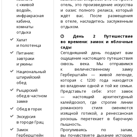
отель, это произведение искусства
с «живой
и оазис полного релакса, который
водой»,
ждёт вас. После размещения
инфракрасная
в отеле, насладитесь заслуженным
кабина,
отдыхом.
комнаты
отдыха
День 2 Путешествие
Халат
во времени: замок и яблочные
и полотенца
сады
Сегодняшний день подарит вам
Питание:
ощущение настоящего путешествия
завтраки
сквозь века. Мы отправимся
и ужины
к величественному замку
Национальный
Герберштайн — живой легенде,
штирийский
которая с 1230 года находится
обед
во владении одной и той же семьи.
Рыцарский
Представьте себе: этот замок
обед в частном
— настоящий архитектурный
замке
калейдоскоп, где строгие линии
романского стиля сменяются
Обед в горах
изящной готикой, а ренессансная
Экскурсия
роскошь перетекает в барочную
в городе Грац
пышность.
Прогуливаясь по залам,
Замок
вы почувствуете дыхание истории.
Герберштейн