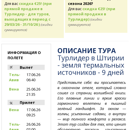
Для вас
скидка €25! (при
сезона 2026?
прямой продаже в
Для вас
скидка €25! (при
Турлидер - для туров,
прямой продаже в
выходящих в период с
Турлидер)
(скидки
29/03/26 - 31/10/26 )
(скидки
суммируются)
суммируются)
ОПИСАНИЕ ТУРА
ИНФОРМАЦИЯ О
Турлидер в Штирии
ПОЛЕТЕ
- земля термальных
Вылет
источников - 9 дней
Тель-
17.06.26
Авив
06:40
Представьте себе: вы просыпаетесь
в сказочном отеле, который словно
Вена
25.06.26
сошел со страниц волшебной книги.
21:35
Его плавные линии и яркие краски
Прилет
гармонично вплетены в пышный
зелёный ландшафт. За окном —
Вена
17.06.26
холмы, усыпанные садами, а внутри
09:25
— мир полного комфорта и релакса.
Этот тур создан для тех, кто ценит
Тель-
26.06.26
абсолютную роскошь, изысканные
Авив
02:00