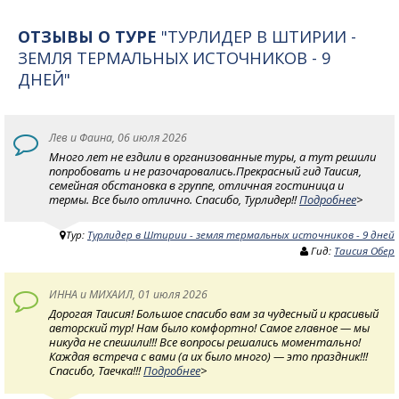
ОТЗЫВЫ О ТУРЕ
"ТУРЛИДЕР В ШТИРИИ -
ЗЕМЛЯ ТЕРМАЛЬНЫХ ИСТОЧНИКОВ - 9
ДНЕЙ"
Лев и Фаина, 06 июля 2026
Много лет не ездили в организованные туры, а тут решили
попробовать и не разочаровались.Прекрасный гид Таисия,
семейная обстановка в группе, отличная гостиница и
термы. Все было отлично. Спасибо, Турлидер!!
Подробнее
>
Тур:
Турлидер в Штирии - земля термальных источников - 9 дней
Гид:
Таисия Обер
ИННА и МИХАИЛ, 01 июля 2026
Дорогая Таисия! Большое спасибо вам за чудесный и красивый
авторский тур! Нам было комфортно! Самое главное — мы
никуда не спешили!!! Все вопросы решались моментально!
Каждая встреча с вами (а их было много) — это праздник!!!
Спасибо, Таечка!!!
Подробнее
>