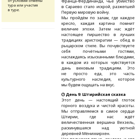
от условий отмены
Франца-Фердинанда,
чьё убийство
тура или участия
в Сараево стало искрой, разжегшей
в туре.
Первую мировую войну.
Мы пройдём по залам, где каждое
кресло, каждая картина помнит
величие эпохи. Затем нас ждёт
настоящее пиршество в лучших
традициях аристократии — обед в
рыцарском стиле. Вы почувствуете
себя почётными гостями,
наслаждаясь изысканными блюдами,
в каждом из которых чувствуется
дань вековым традициям. Это
не просто еда, это часть
культурного наследия, которое
мы будем ощущать на вкус.
День 9: Штирийская сказка
Этот день — настоящий глоток
горного воздуха и чистой красоты.
Мы отправляемся в самое сердце
Штирии, где нас ждёт
величественная вершина Вехзель,
раскинувшаяся над уютной
деревней Мёнихкирхен.