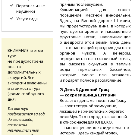
пряным послевкусием.
Персональные
Кульминацией дня станет
наушники
посещение местной винодельни.
Услуги гида
Здесь, на Винной дороге Штирии,
мы продегустируем вина, в которых
чувствуется аромат и насыщенные
фруктовые нотки, напоминающие
о щедрости этой земли. Весь день
— это настоящий праздник для всех
ВНИМАНИЕ: в этом
органов чувств. А вечером,
туре
вернувшись в наш сказочный отель,
не предусмотрена
вы сможете окунуться в тёплые
оплата
воды термальных бассейнов,
дополнительных
которые смоют всю усталость
экскурсий. Все
и подарят полное расслабление.
экскурсии включены
в стоимость тура
День 3 Древний Грац
(кроме свободного
— сокровищница Штирии
дня).
Весь этот день мы посвятим Грацу
— архитектурной жемчужине,
Так как тур
лежащей на живописных берегах
предлагается за год
реки Мур. Этот город, включенный
до его выхода,
в список наследия ЮНЕСКО,
возможны
— настоящее живое свидетельство
незначительные
истории. Здесь каждый уголок,