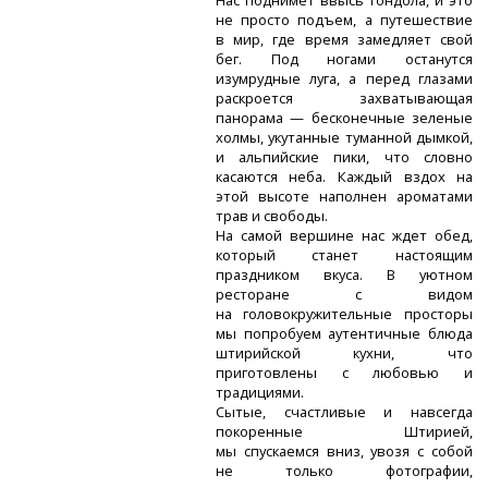
Нас поднимет ввысь гондола, и это
не просто подъем, а путешествие
в мир, где время замедляет свой
бег. Под ногами останутся
изумрудные луга, а перед глазами
раскроется захватывающая
панорама — бесконечные зеленые
холмы, укутанные туманной дымкой,
и альпийские пики, что словно
касаются неба. Каждый вздох на
этой высоте наполнен ароматами
трав и свободы.
На самой вершине нас ждет обед,
который станет настоящим
праздником вкуса. В уютном
ресторане с видом
на головокружительные просторы
мы попробуем аутентичные блюда
штирийской кухни, что
приготовлены с любовью и
традициями.
Сытые, счастливые и навсегда
покоренные Штирией,
мы спускаемся вниз, увозя с собой
не только фотографии,