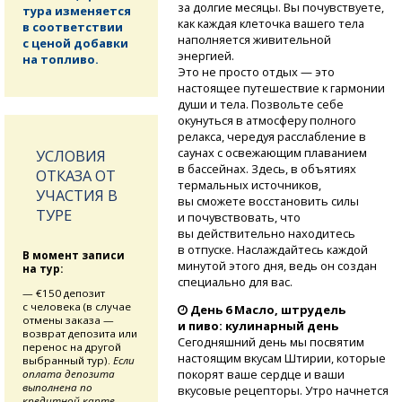
за долгие месяцы. Вы почувствуете,
тура изменяется
как каждая клеточка вашего тела
в соответствии
наполняется живительной
с ценой добавки
энергией.
на топливо.
Это не просто отдых — это
настоящее путешествие к гармонии
души и тела. Позвольте себе
окунуться в атмосферу полного
релакса, чередуя расслабление в
саунах с освежающим плаванием
УСЛОВИЯ
в бассейнах. Здесь, в объятиях
ОТКАЗА ОТ
термальных источников,
УЧАСТИЯ В
вы сможете восстановить силы
ТУРЕ
и почувствовать, что
вы действительно находитесь
в отпуске. Наслаждайтесь каждой
В момент записи
минутой этого дня, ведь он создан
на тур:
специально для вас.
— €150 депозит
с человека (в случае
День 6 Масло, штрудель
отмены заказа —
и пиво: кулинарный день
возврат депозита или
Сегодняшний день мы посвятим
перенос на другой
настоящим вкусам Штирии, которые
выбранный тур).
Если
покорят ваше сердце и ваши
оплата депозита
выполнена по
вкусовые рецепторы. Утро начнется
кредитной карте,