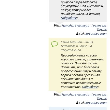
природа,озера,водопады,
безукоризненная чистота и
воздух, которым все
ненадышишься...А малина,
Подробнее
>
Тур:
Турлидер в Австрии - Горное эхо
Тироля
Гид:
Борис Кричман
Семья Мершон - Лилия,
Натанель и Борис, 24
августа 2014
Присоединяемся ко всем
хорошим словам, сказанным
о Борисе. От себя хотим
добавить, что благодаря
профессионализму и опыту
Бориса поездка превзошла
все наши ожидания и
оставила положительные
впечатления.
Подробнее
>
Тур:
Турлидер в Австрии - Горное эхо
Тироля
Гид:
Борис Кричман