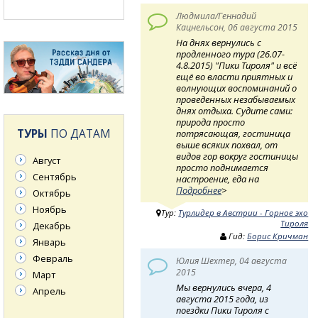
Людмила/Геннадий
Кацнельсон, 06 августа 2015
На днях вернулись с
продленного тура (26.07-
4.8.2015) "Пики Тироля" и всё
ещё во власти приятных и
волнующих воспоминаний о
проведенных незабываемых
днях отдыха. Судите сами:
природа просто
ТУРЫ
ПО ДАТАМ
потрясающая, гостиница
выше всяких похвал, от
видов гор вокруг гостиницы
Август
просто поднимается
Сентябрь
настроение, еда на
Подробнее
>
Октябрь
Ноябрь
Тур:
Турлидер в Австрии - Горное эхо
Тироля
Декабрь
Гид:
Борис Кричман
Январь
Февраль
Юлия Шехтер, 04 августа
2015
Март
Мы вернулись вчера, 4
Апрель
августа 2015 года, из
поездки Пики Тироля с