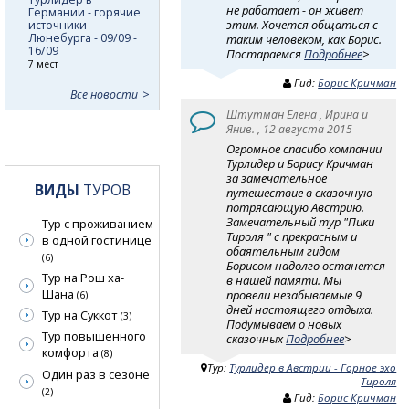
не работает - он живет
Германии - горячие
этим. Хочется общаться с
источники
Люнебурга - 09/09 -
таким человеком, как Борис.
16/09
Постараемся
Подробнее
>
7 мест
Гид:
Борис Кричман
Все новости
Штутман Елена , Ирина и
Янив. , 12 августа 2015
Огромное спасибо компании
Турлидер и Борису Кричман
за замечательное
ВИДЫ
ТУРОВ
путешествие в сказочную
потрясающую Австрию.
Замечательный тур "Пики
Тур с проживанием
Тироля " с прекрасным и
в одной гостинице
обаятельным гидом
(6)
Борисом надолго останется
Тур на Рош ха-
в нашей памяти. Мы
Шана
провели незабываемые 9
(6)
дней настоящего отдыха.
Тур на Суккот
(3)
Подумываем о новых
Тур повышенного
сказочных
Подробнее
>
комфорта
(8)
Тур:
Турлидер в Австрии - Горное эхо
Один раз в сезоне
Тироля
(2)
Гид:
Борис Кричман