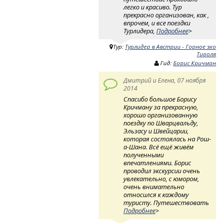
легко и красиво. Тур
прекрасно организован, как ,
впрочем, и все поездки
Турлидера,
Подробнее
>
Тур:
Турлидер в Австрии - Горное эхо
Тироля
Гид:
Борис Кричман
Дмитрий и Елена, 07 ноября
2014
Спасибо большое Борису
Кричману за прекрасную,
хорошо организованную
поездку по Шварцвальду,
Эльзасу и Швейцарии,
которая состоялась на Рош-
а-Шана. Всё ещё живём
полученными
впечатлениями. Борис
проводил экскурсии очень
увлекательно, с юмором,
очень внимательно
относился к каждому
туристу. Путешествовать
Подробнее
>