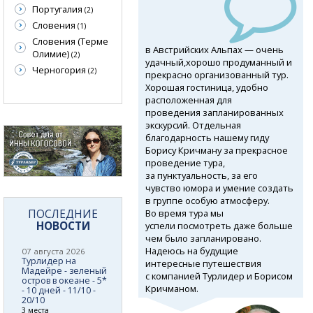
Португалия
(2)
Словения
(1)
Словения (Терме
в Австрийских Альпах — очень
Олимие)
(2)
удачный,хорошо продуманный и
Черногория
(2)
прекрасно организованный тур.
Хорошая гостиница, удобно
расположенная для
проведения запланированных
экскурсий. Отдельная
благодарность нашему гиду
Борису Кричману за прекрасное
проведение тура,
за пунктуальность, за его
чувство юмора и умение создать
в группе особую атмосферу.
ПОСЛЕДНИЕ
Во время тура мы
НОВОСТИ
успели посмотреть даже больше
чем было запланировано.
Надеюсь на будущие
07 августа 2026
Турлидер на
интересные путешествия
Мадейре - зеленый
с компанией Турлидер и Борисом
остров в океане - 5*
Кричманом.
- 10 дней - 11/10 -
20/10
3 места