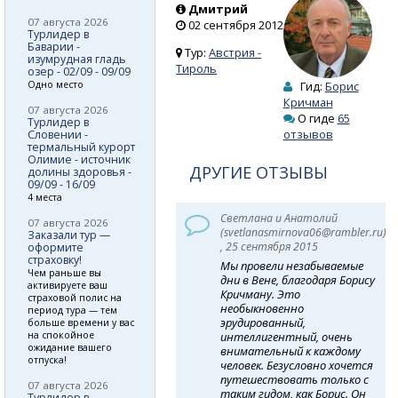
Дмитрий
07 августа 2026
02 сентября 2012
Турлидер в
Баварии -
Тур:
Австрия -
изумрудная гладь
Тироль
озер - 02/09 - 09/09
Одно место
Гид:
Борис
Кричман
07 августа 2026
О гиде
65
Турлидер в
отзывов
Словении -
термальный курорт
Олимие - источник
ДРУГИЕ ОТЗЫВЫ
долины здоровья -
09/09 - 16/09
4 места
Светлана и Анатолий
07 августа 2026
(svetlanasmirnova06@rambler.ru)
Заказали тур —
, 25 сентября 2015
оформите
страховку!
Мы провели незабываемые
Чем раньше вы
дни в Вене, благодаря Борису
активируете ваш
Кричману. Это
страховой полис на
необыкновенно
период тура — тем
эрудированный,
больше времени у вас
на спокойное
интеллигентный, очень
ожидание вашего
внимательный к каждому
отпуска!
человек. Безусловно хочется
путешествовать только с
07 августа 2026
таким гидом, как Борис. Он
Турлидер в