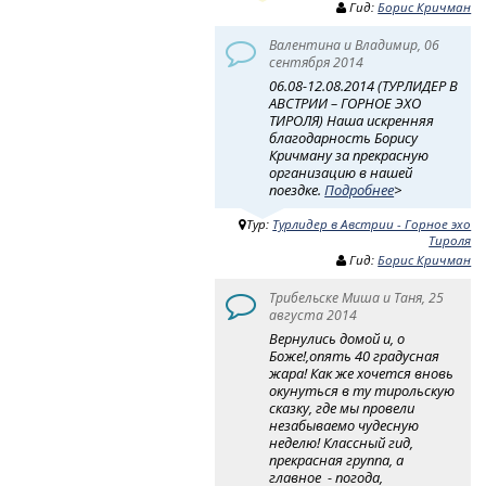
Гид:
Борис Кричман
Валентина и Владимир, 06
сентября 2014
06.08-12.08.2014 (ТУРЛИДЕР В
АВСТРИИ – ГОРНОЕ ЭХО
ТИРОЛЯ) Наша искренняя
благодарность Борису
Кричману за прекрасную
организацию в нашей
поездке.
Подробнее
>
Тур:
Турлидер в Австрии - Горное эхо
Тироля
Гид:
Борис Кричман
Трибельске Миша и Таня, 25
августа 2014
Вернулись домой и, о
Боже!,опять 40 градусная
жара! Как же хочется вновь
окунуться в ту тирольскую
сказку, где мы провели
незабываемо чудесную
неделю! Классный гид,
прекрасная группа, а
главное - погода,