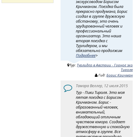
экскурсоводом Борисом
Кричманом. Поездка была
прекрасно продумана, Борис
создал в группе дружескую
обстановку, это очень
эрудированный человек и
профессиональный
организатор. Это наша
вторая поездка с
Турлидером, и мы
обязательно продолжим
Подробнее
>
Тур:
Турлидер в Австрии - Горное эхо
Тироля
Гид:
Борис Кричман
Тамара Веллер, 12 июля 2015
Тур - Пики Тироля. Это моя
пятая поездка с Борисом
Кричманом. Борис -
образованный человек,
внимательный,
обладающий отличным
чувством юмора. Создает
дружественную и спокойную
атмосферу в группе. Все
путешествие проходило