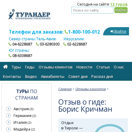
Сегодня на сайте
13 туров
Телефон для заказов:
1-800-100-012
Войти
Север страны:
Тель-Авив:
Иерусалим:
04-6228687
03-6280300
02-6228687
Юг страны:
08-6338687
Туры
Гиды
Отзывы клиентов
Новости
Статьи
О нас
Контакты
Видео
Авиабилеты
Cовет дня
Рассказ дня
Главная
>
Отзывы клиентов
>
ТУРЫ
ПО
СТРАНАМ
Отзыв о гиде:
Борис Кричман
Австрия
(3)
Германия
(2)
Италия
Отдых
(2)
в Тироле —
Мадейра
(2)