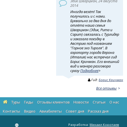
Эдик Шварцман, 24 августа
2014
Иногда везёт! Так
получилось и с нами.
Буквально за два дня до
отлёта наша семья
Шварцман (Эдик, Рита и
Сарит) связалась с Турлидер
и заказала поездку в
Австрию под названием
"Горное эхо Тироля". В
аэропорту города Верона
(Италия) нас встречал гид
Борис Кричман. Его внешний
вид и манера разговора
сразу
Подробнее
>
Гид:
Борис Кричман
Все отзывы
Туры
Гиды
Отзывы клиентов
Новости
Статьи
О нас
Контакты
Видео
Авиабилеты
Cовет дня
Рассказ дня
Разработка:
Михаил Коротаев