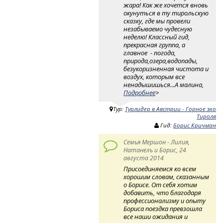
жара! Как же хочется вновь
окунуться в ту тирольскую
сказку, где мы провели
незабываемо чудесную
неделю! Классный гид,
прекрасная группа, а
главное - погода,
природа,озера,водопады,
безукоризненная чистота и
воздух, которым все
ненадышишься...А малина,
Подробнее
>
Тур:
Турлидер в Австрии - Горное эхо
Тироля
Гид:
Борис Кричман
Семья Мершон - Лилия,
Натанель и Борис, 24
августа 2014
Присоединяемся ко всем
хорошим словам, сказанным
о Борисе. От себя хотим
добавить, что благодаря
профессионализму и опыту
Бориса поездка превзошла
все наши ожидания и