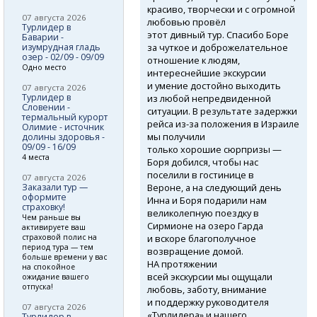
красиво, творчески и с огромной
07 августа 2026
любовью провёл
Турлидер в
этот дивный тур. Спасибо Боре
Баварии -
за чуткое и доброжелательное
изумрудная гладь
озер - 02/09 - 09/09
отношение к людям,
Одно место
интереснейшие экскурсии
и умение достойно выходить
07 августа 2026
Турлидер в
из любой непредвиденной
Словении -
ситуации. В результате задержки
термальный курорт
рейса
из-за
положения в Израиле
Олимие - источник
мы получили
долины здоровья -
09/09 - 16/09
только хорошие сюрпризы —
4 места
Боря добился, чтобы нас
поселили в гостинице в
07 августа 2026
Вероне, а на следующий день
Заказали тур —
оформите
Инна и Боря подарили нам
страховку!
великолепную поездку в
Чем раньше вы
Сирмионе на озеро Гарда
активируете ваш
и вскоре благополучное
страховой полис на
период тура — тем
возвращение домой.
больше времени у вас
НА протяжении
на спокойное
всей экскурсии мы ощущали
ожидание вашего
отпуска!
любовь, заботу, внимание
и поддержку руководителя
07 августа 2026
«Турлидера» и нашего
Турлидер в