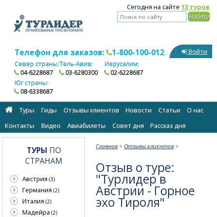
Сегодня на сайте
13 туров
Телефон для заказов:
1-800-100-012
Войти
Север страны:
Тель-Авив:
Иерусалим:
04-6228687
03-6280300
02-6228687
Юг страны:
08-6338687
Туры
Гиды
Отзывы клиентов
Новости
Статьи
О нас
Контакты
Видео
Авиабилеты
Cовет дня
Рассказ дня
Главная
>
Отзывы клиентов
>
ТУРЫ
ПО
СТРАНАМ
Отзыв о туре:
"Турлидер в
Австрия
(3)
Австрии - Горное
Германия
(2)
эхо Тироля"
Италия
(2)
Мадейра
(2)