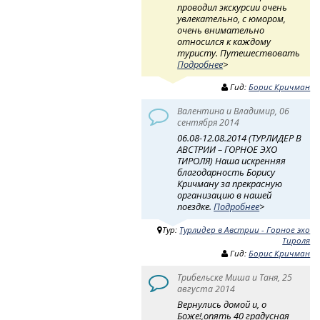
проводил экскурсии очень
увлекательно, с юмором,
очень внимательно
относился к каждому
туристу. Путешествовать
Подробнее
>
Гид:
Борис Кричман
Валентина и Владимир, 06
сентября 2014
06.08-12.08.2014 (ТУРЛИДЕР В
АВСТРИИ – ГОРНОЕ ЭХО
ТИРОЛЯ) Наша искренняя
благодарность Борису
Кричману за прекрасную
организацию в нашей
поездке.
Подробнее
>
Тур:
Турлидер в Австрии - Горное эхо
Тироля
Гид:
Борис Кричман
Трибельске Миша и Таня, 25
августа 2014
Вернулись домой и, о
Боже!,опять 40 градусная