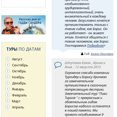
необыкновенно
эрудированный,
интеллигентный, очень
внимательный к каждому
человек. Безусловно хочется
путешествовать только с
таким гидом, как Борис. Он
не работает - он живет
этим. Хочется общаться с
таким человеком, как Борис.
Постараемся
Подробнее
>
ТУРЫ
ПО ДАТАМ
Гид:
Борис Кричман
Август
Штутман Елена , Ирина и
Сентябрь
Янив. , 12 августа 2015
Октябрь
Огромное спасибо компании
Турлидер и Борису Кричман
Ноябрь
за замечательное
Декабрь
путешествие в сказочную
Январь
потрясающую Австрию.
Замечательный тур "Пики
Февраль
Тироля " с прекрасным и
Март
обаятельным гидом
Борисом надолго останется
Апрель
в нашей памяти. Мы
провели незабываемые 9