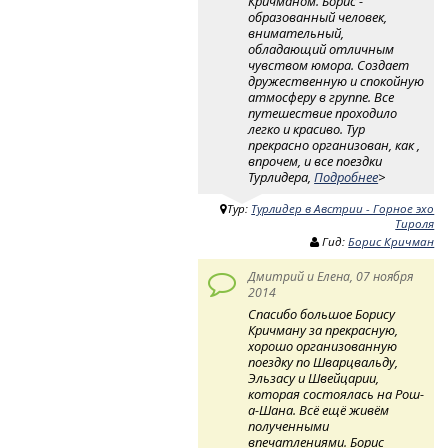
Кричманом. Борис -
образованный человек,
внимательный,
обладающий отличным
чувством юмора. Создает
дружественную и спокойную
атмосферу в группе. Все
путешествие проходило
легко и красиво. Тур
прекрасно организован, как ,
впрочем, и все поездки
Турлидера,
Подробнее
>
Тур:
Турлидер в Австрии - Горное эхо
Тироля
Гид:
Борис Кричман
Дмитрий и Елена, 07 ноября
2014
Спасибо большое Борису
Кричману за прекрасную,
хорошо организованную
поездку по Шварцвальду,
Эльзасу и Швейцарии,
которая состоялась на Рош-
а-Шана. Всё ещё живём
полученными
впечатлениями. Борис