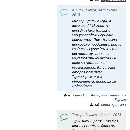
Юлия Шехтер, 04 августа
2015
Мы вернулись вчера, 4
августа 2015 года, из
поездки Пики Тироля с
экскурсоводом Борисом
Кричманом. Поездка была
прекрасно продумана, Борис
создал в группе дружескую
обстановку, это очень
эрудированный человек и
профессиональный
организатор. Это наша
вторая поездка с
Турлидером, и мы
обязательно продолжим
Подробнее
>
Тур:
Турлидер в Австрии - Горное эхо
Тироля
Гид:
Борис Кричман
Тамара Веллер, 12 июля 2015
Тур - Пики Тироля. Это моя
пятая поездка с Борисом