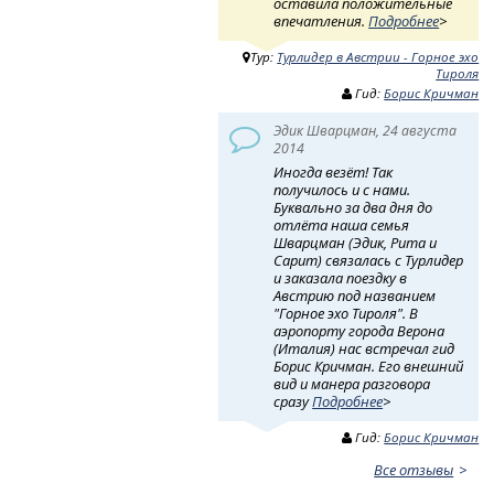
оставила положительные
впечатления.
Подробнее
>
Тур:
Турлидер в Австрии - Горное эхо
Тироля
Гид:
Борис Кричман
Эдик Шварцман, 24 августа
2014
Иногда везёт! Так
получилось и с нами.
Буквально за два дня до
отлёта наша семья
Шварцман (Эдик, Рита и
Сарит) связалась с Турлидер
и заказала поездку в
Австрию под названием
"Горное эхо Тироля". В
аэропорту города Верона
(Италия) нас встречал гид
Борис Кричман. Его внешний
вид и манера разговора
сразу
Подробнее
>
Гид:
Борис Кричман
Все отзывы