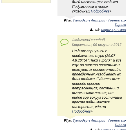
дней настоящего отдыха.
Подумываем о новых
сказочных
Подробнее
>
Тур:
Турлидер в Австрии - Горное эхо
Тироля
Гид:
Борис Кричман
Людмила/Геннадий
Кацнельсон, 06 августа 2015
На днях вернулись с
продленного тура (26.07-
4.8.2015) "Пики Тироля" и всё
ещё во власти приятных и
волнующих воспоминаний о
проведенных незабываемых
днях отдыха. Судите сами:
природа просто
потрясающая, гостиница
выше всяких похвал, от
видов гор вокруг гостиницы
просто поднимается
настроение, еда на
Подробнее
>
Тур:
Турлидер в Австрии - Горное эхо
Тироля
Гид:
Борис Кричман