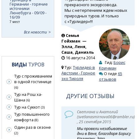
Германии - горячие
прекрасного экскурсовода.
источники
Мы с нетерпением ждем новых
Люнебурга - 09/09 -
природных туров. И только
16/09
с «Турлидер»!!!
7 мест
Все новости
Семья
Гойхман —
Элла, Леня,
Саша, Даниэль
16 августа 2014
Гид:
Борис
ВИДЫ
ТУРОВ
Тур:
Турлидер в
Кричман
Австрии - Горное
О гиде
65
Тур с проживанием
эхо Тироля
отзывов
в одной гостинице
(6)
Тур на Рош ха-
ДРУГИЕ ОТЗЫВЫ
Шана
(6)
Тур на Суккот
(3)
Светлана и Анатолий
Тур повышенного
(svetlanasmirnova06@rambler.ru)
комфорта
(8)
, 25 сентября 2015
Один раз в сезоне
Мы провели незабываемые
дни в Вене, благодаря Борису
(2)
Кричману. Это