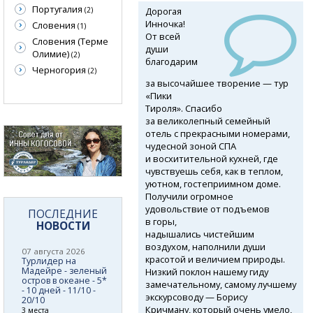
Португалия
Дорогая
(2)
Инночка!
Словения
(1)
От всей
Словения (Терме
души
Олимие)
(2)
благодарим
Черногория
(2)
за высочайшее творение — тур
«Пики
Тироля». Спасибо
за великолепный семейный
отель с прекрасными номерами,
чудесной зоной СПА
и восхитительной кухней, где
чувствуешь себя, как в теплом,
уютном, гостеприимном доме.
Получили огромное
удовольствие от подъемов
ПОСЛЕДНИЕ
в горы,
НОВОСТИ
надышались чистейшим
воздухом, наполнили души
07 августа 2026
красотой и величием природы.
Турлидер на
Мадейре - зеленый
Низкий поклон нашему гиду
остров в океане - 5*
замечательному, самому лучшему
- 10 дней - 11/10 -
экскурсоводу — Борису
20/10
Кричману, который очень умело,
3 места