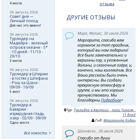
4 места
отзыва
06 августа 2026
ДРУГИЕ ОТЗЫВЫ
Совет дня —
Личный поход
Для нас это важно!
Мира, Феликс, 30 июля 2026
06 августа 2026
Турлидер на
Маргарита, спасибо вам
Мадейре - зеленый
огромное за тот праздник,
остров в океане - 5*
который вы нам подарили!
- 10 дней - 11/10 -
Всё было замечательно: и
20/10
вершины гор, и ухоженные
3 места
долины, и сказочные озёра, и,
06 августа 2026
конечно, наш коллектив. Все
Турлидер в Штирии
Ваши рассказы были очень
- в гостях у Штефана
интересны. Вы создали
- Рош ха-Шана -
прекрасную атмосферу в
09/09 - 16/09
группе, и мы это хорошо
5 мест
прочувствовали. Мы
благодарны
Подробнее
>
06 августа 2026
Турлидер в
Баварии -
Тур:
Турлидер в Австрии - пики Тироля -
изумрудная гладь
11 дней
озер - 02/09 - 09/09
Гид:
Маргарита Кобец
Одно место
Шкловски , 30 июля 2026
Все новости
Спасибо от души