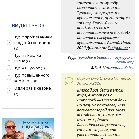
замечательному гиду
Маргарите и компании
Турлидер за прекрасное
путешествие, организацию,
заботу. Каждый день
ВИДЫ
ТУРОВ
продуман и даже
подстраивается под погоду.
Тур с проживанием
Мечтаю о следующем
путешествии с Ритой. Июль
в одной гостинице
2026 Доломиты
Подробнее
>
(6)
Тур на Рош ха-
Тур:
Турлидер в Баварии - изумрудная
Шана
(6)
гладь озер
Гид:
Маргарита Кобец
Тур на Суккот
(3)
Тур повышенного
Пархоменко Елена и Наталия,
комфорта
(8)
30 июля 2026
Один раз в сезоне
Второй раз была в этом
(2)
туре, в этот раз с
Наталией — это моя дочь.
Ни разу не пожалела, что
поехала второй раз. Было
всё идеально, такое же
мнение и у дочки.
Благодарим Маргариту и,
конечно же, всех, кто
участвовал в создании