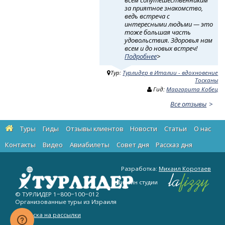
всем сопутешественникам
за приятное знакомство,
ведь встреча с
интересными людьми — это
тоже большая часть
удовольствия. Здоровья нам
всем и до новых встреч!
Подробнее
>
Тур:
Турлидер в Италии - вдохновение
Тосканы
Гид:
Маргарита Кобец
Все отзывы
Туры
Гиды
Отзывы клиентов
Новости
Статьи
О нас
Контакты
Видео
Авиабилеты
Cовет дня
Рассказ дня
Разработка:
Михаил Коротаев
Дизайн студии
© ТУРЛИДЕР
1−800−100−012
Организованные туры из Израиля
Подписка на рассылки