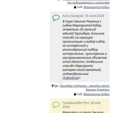
Тур оздоровления и искусства
Гид:
Маргарита Кобец
Ася и Зигмунд, 14 июня 2026
В туре Эмилия-Романья с
гидом Маргаритой Кобец
отметили 20-летний
юбилей Турлидера. Большое
спасибо за хорошую
организацию и выбор гидов ,
за интересный и
многообразный подбор
исторических , культурных и
гастрономических объектов
этой области. Отдельное
спасибо Маргарите,
которая своей эмпатией,
индивидуальным
Подробнее
>
Тур:
Турлидер в Италии - мелодии вкуса
Эмилии Романии
Гид:
Маргарита Кобец
Гольдшмидт Рут, 28 мая
2026
Вернулась из тура Эмилия-