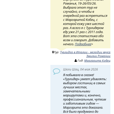
Романья, 19-26/05/26.
Выбрала этот тур не
случайно, а чтобы в
очередной раз встретиться
с Маргаритой Кобец, с
которой езжу уже шестой
раз. А всего я с Турлидером
еду уже 21 раз с 2011 года.
Вот эта статистика обо
всем и говорит. Добавить
нечего.
Подробнее
>
Тур:
Турлидер в Италии - мелодии вкуса
Эмилии Романии
Гид:
Маргарита Кобец
Шели Шац, 04 мая 2026
Я побывала в сказке!
«Турлидер» умеет удивлять:
выбором гостиниц в самых
лучших местах,
замечательными
маршрутами и, конечно,
профессиональным, чутким
и заботливым гидом —
Маргарита это доказала.
Всё было продумано до