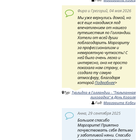
Фира и Грегорий, 04 мая 2026
Мы уже вернулись домой, но
всё еще находимся под
впечатлением от нашего
путешествия по Голландии.
Хотели от всей души
поблагодарить Маргариту
за профессионализм и
невероятную чуткость! ​ С
ней было очень легко и
интересно, она не просто
показала нам страну, а
создала ту самую
атмосферу, благодаря
которой
Подробнее
>
Тур:
Турлидер в Голландии - "Тюльпанная
лихорадка" в День Короля
Гид:
Маргарита Кобец
Анна, 29 сентября 2025
Большое спасибо
Маргарите! Приятно
почувствовать себя детьми
у заботливой няни. Спасибо