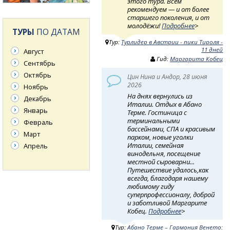
этого тура. Всем
рекомендуем — и от более
старшего поколения, и от
молодёжи!
Подробнее
>
ТУРЫ
ПО ДАТАМ
Тур:
Турлидер в Австрии - пики Тироля -
11 дней
Август
Гид:
Маргарита Кобец
Сентябрь
Октябрь
Цин Нина и Андор, 28 июня
2026
Ноябрь
На днях вернулись из
Декабрь
Италии. Отдых в Абано
Январь
Терме. Гостиница с
терминальными
Февраль
бассейнами, СПА и красивым
Март
парком, новые уголки
Италии, семейная
Апрель
винодельня, посещение
местной сыроварни...
Путешествие удалось,как
всегда, благодаря нашему
любимому гиду
суперпрофессионалу, доброй
и заботливой Маргарите
Кобец.
Подробнее
>
Тур:
Абано Терме – Гармония Венето: