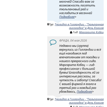
мелочей! Спасибо вам за
возможность посетить
тюльпановый рай и
насладиться весенней
Подробнее
>
Тур:
Турлидер в Голландии - "Тюльпанная
лихорадка" в День Короля
Гид:
Маргарита Кобец
ФРИДА, 04 мая 2026
Недавно мы (группа)
вернулись из Голландии и всё
ещё находимся под
впечатлением от поездки и
нашего прекрасного гида.
Маргарита Кобец — гид-
профессионал с большой
буквы! Благодарность ей за
интересные рассказы, за
чуткость и заботу! Спасибо!
С вашей фирмой я ехала в
третий раз и каждый раз
убеждаюсь,
Подробнее
>
Тур:
Турлидер в Голландии - "Тюльпанная
лихорадка" в День Короля
Гид:
Маргарита Кобец