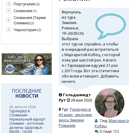
Португалия
(2)
Словения
(1)
Вернулась
из тура
Словения (Терме
Эмилия-
Олимие)
(2)
Романья,
Черногория
(2)
19−26/05/26.
Выбрала
этот тур не случайно, а чтобы
в очередной раз встретиться
с Маргаритой Кобец, с которой
езжу уже шестой раз. А всего
я с Турлидером еду уже 21 раз
с 2011 года. Вот эта статистика
обо всем и говорит. Добавить
нечего.
ПОСЛЕДНИЕ
Гольдшмидт
НОВОСТИ
Рут
28 мая 2026
06 августа 2026
Тур:
Турлидер в
Турлидер в
Италии - мелодии
Словении -
термальный курорт
вкуса Эмилии
Гид:
Маргарита
Олимие - источник
Романии
Кобец
долины здоровья -
О гиде
153
09/09 - 16/09