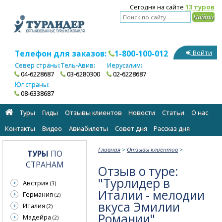
Сегодня на сайте
13 туров
Телефон для заказов:
1-800-100-012
Войти
Север страны:
Тель-Авив:
Иерусалим:
04-6228687
03-6280300
02-6228687
Юг страны:
08-6338687
Туры
Гиды
Отзывы клиентов
Новости
Статьи
О нас
Контакты
Видео
Авиабилеты
Cовет дня
Рассказ дня
Главная
>
Отзывы клиентов
>
ТУРЫ
ПО
СТРАНАМ
Отзыв о туре:
"Турлидер в
Австрия
(3)
Италии - мелодии
Германия
(2)
вкуса Эмилии
Италия
(2)
Романии"
Мадейра
(2)