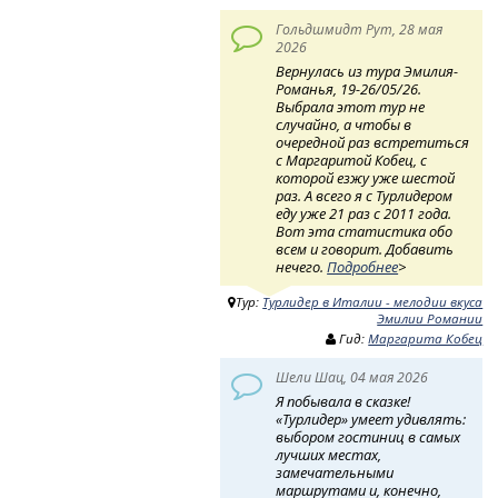
Гольдшмидт Рут, 28 мая
2026
Вернулась из тура Эмилия-
Романья, 19-26/05/26.
Выбрала этот тур не
случайно, а чтобы в
очередной раз встретиться
с Маргаритой Кобец, с
которой езжу уже шестой
раз. А всего я с Турлидером
еду уже 21 раз с 2011 года.
Вот эта статистика обо
всем и говорит. Добавить
нечего.
Подробнее
>
Тур:
Турлидер в Италии - мелодии вкуса
Эмилии Романии
Гид:
Маргарита Кобец
Шели Шац, 04 мая 2026
Я побывала в сказке!
«Турлидер» умеет удивлять:
выбором гостиниц в самых
лучших местах,
замечательными
маршрутами и, конечно,