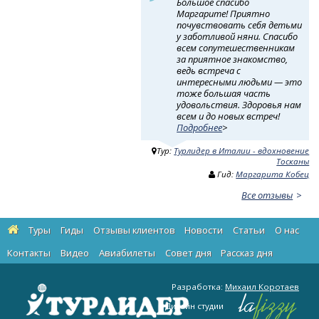
Большое спасибо
Маргарите! Приятно
почувствовать себя детьми
у заботливой няни. Спасибо
всем сопутешественникам
за приятное знакомство,
ведь встреча с
интересными людьми — это
тоже большая часть
удовольствия. Здоровья нам
всем и до новых встреч!
Подробнее
>
Тур:
Турлидер в Италии - вдохновение
Тосканы
Гид:
Маргарита Кобец
Все отзывы
Туры
Гиды
Отзывы клиентов
Новости
Статьи
О нас
Контакты
Видео
Авиабилеты
Cовет дня
Рассказ дня
Разработка:
Михаил Коротаев
Дизайн студии