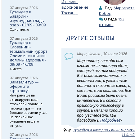
Италии -
вдохновение
Гид:
Маргарита
07 августа 2026
Турлидер в
Тосканы
Кобец
Баварии -
О гиде
153
изумрудная гладь
отзыва
озер - 02/09 - 09/09
Одно место
ДРУГИЕ ОТЗЫВЫ
07 августа 2026
Турлидер в
Словении -
термальный курорт
Мира, Феликс, 30 июля 2026
Олимие - источник
долины здоровья -
Маргарита, спасибо вам
09/09 - 16/09
огромное за тот праздник,
4 места
который вы нам подарили!
Всё было замечательно: и
07 августа 2026
вершины гор, и ухоженные
Заказали тур —
долины, и сказочные озёра, и,
оформите
конечно, наш коллектив. Все
страховку!
Ваши рассказы были очень
Чем раньше вы
активируете ваш
интересны. Вы создали
страховой полис на
прекрасную атмосферу в
период тура — тем
группе, и мы это хорошо
больше времени у вас
прочувствовали. Мы
на спокойное
благодарны
Подробнее
>
ожидание вашего
отпуска!
Тур:
Турлидер в Австрии - пики Тироля -
07 августа 2026
11 дней
Турлидер в