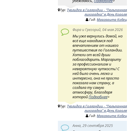
убеждаюсь,
Подробнее
>
Тур:
Турлидер в Голландии - "Тюльпанная
лихорадка" в День Короля
Гид:
Маргарита Кобец
Фира и Грегорий, 04 мая 2026
Мы уже вернулись домой, но
всё еще находимся под
впечатлением от нашего
путешествия по Голландии.
Хотели от всей души
поблагодарить Маргариту
за профессионализм и
невероятную чуткость! ​ С
ней было очень легко и
интересно, она не просто
показала нам страну, а
создала ту самую
атмосферу, благодаря
которой
Подробнее
>
Тур:
Турлидер в Голландии - "Тюльпанная
лихорадка" в День Короля
Гид:
Маргарита Кобец
Анна, 29 сентября 2025