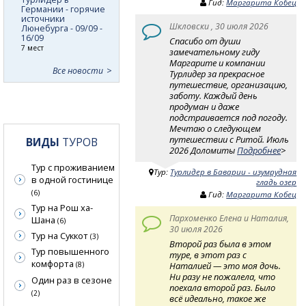
Гид:
Маргарита Кобец
Германии - горячие
источники
Шкловски , 30 июля 2026
Люнебурга - 09/09 -
16/09
Спасибо от души
7 мест
замечательному гиду
Маргарите и компании
Все новости
Турлидер за прекрасное
путешествие, организацию,
заботу. Каждый день
продуман и даже
подстраивается под погоду.
Мечтаю о следующем
путешествии с Ритой. Июль
ВИДЫ
ТУРОВ
2026 Доломиты
Подробнее
>
Тур с проживанием
Тур:
Турлидер в Баварии - изумрудная
в одной гостинице
гладь озер
(6)
Гид:
Маргарита Кобец
Тур на Рош ха-
Пархоменко Елена и Наталия,
Шана
(6)
30 июля 2026
Тур на Суккот
(3)
Второй раз была в этом
Тур повышенного
туре, в этот раз с
комфорта
Наталией — это моя дочь.
(8)
Ни разу не пожалела, что
Один раз в сезоне
поехала второй раз. Было
(2)
всё идеально, такое же