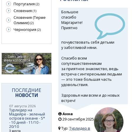
Португалия
(2)
Словения
(1)
Большое
спасибо
Словения (Терме
Маргарите!
Олимие)
(2)
Приятно
Черногория
(2)
почувствовать себя детьми
у заботливой няни.
Спасибо всем
сопутешественникам
за приятное знакомство, ведь
встреча с интересными людьми
— это тоже большая часть
удовольствия.
ПОСЛЕДНИЕ
НОВОСТИ
Здоровья нам всем и до новых
встреч!
07 августа 2026
Турлидер на
Анна
Мадейре - зеленый
остров в океане - 5*
29 сентября 2025
- 10 дней - 11/10 -
20/10
Тур:
Турлидер в
3 места