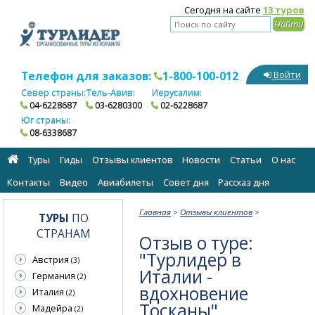
Сегодня на сайте
13 туров
Телефон для заказов:
1-800-100-012
Войти
Север страны:
Тель-Авив:
Иерусалим:
04-6228687
03-6280300
02-6228687
Юг страны:
08-6338687
Туры
Гиды
Отзывы клиентов
Новости
Статьи
О нас
Контакты
Видео
Авиабилеты
Cовет дня
Рассказ дня
Главная
>
Отзывы клиентов
>
ТУРЫ
ПО
СТРАНАМ
Отзыв о туре:
"Турлидер в
Австрия
(3)
Италии -
Германия
(2)
вдохновение
Италия
(2)
Тосканы"
Мадейра
(2)