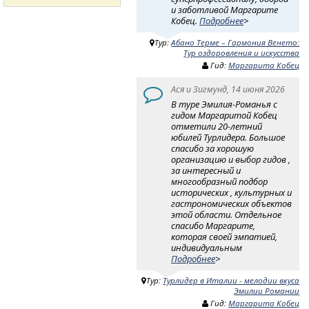
и заботливой Маргарите
Кобец.
Подробнее
>
Тур:
Абано Терме – Гармония Венето:
Тур оздоровления и искусства
Гид:
Маргарита Кобец
Ася и Зигмунд, 14 июня 2026
В туре Эмилия-Романья с
гидом Маргаритой Кобец
отметили 20-летний
юбилей Турлидера. Большое
спасибо за хорошую
организацию и выбор гидов ,
за интересный и
многообразный подбор
исторических , культурных и
гастрономических объектов
этой области. Отдельное
спасибо Маргарите,
которая своей эмпатией,
индивидуальным
Подробнее
>
Тур:
Турлидер в Италии - мелодии вкуса
Эмилии Романии
Гид:
Маргарита Кобец