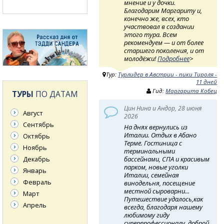
мнение и у дочки.
Благодарим Маргариту и,
конечно же, всех, кто
участвовал в создании
этого тура. Всем
рекомендуем — и от более
старшего поколения, и от
молодёжи!
Подробнее
>
Тур:
Турлидер в Австрии - пики Тироля -
11 дней
Гид:
Маргарита Кобец
ТУРЫ
ПО ДАТАМ
Цин Нина и Андор, 28 июня
Август
2026
Сентябрь
На днях вернулись из
Италии. Отдых в Абано
Октябрь
Терме. Гостиница с
Ноябрь
терминальными
Декабрь
бассейнами, СПА и красивым
парком, новые уголки
Январь
Италии, семейная
Февраль
винодельня, посещение
местной сыроварни...
Март
Путешествие удалось,как
Апрель
всегда, благодаря нашему
любимому гиду
суперпрофессионалу, доброй