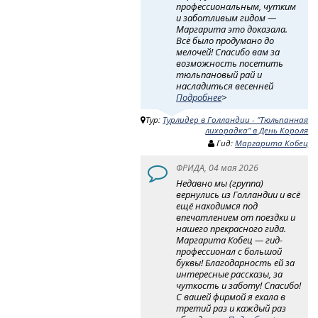
профессиональным, чутким
и заботливым гидом —
Маргарита это доказала.
Всё было продумано до
мелочей! Спасибо вам за
возможность посетить
тюльпановый рай и
насладиться весенней
Подробнее
>
Тур:
Турлидер в Голландии - "Тюльпанная
лихорадка" в День Короля
Гид:
Маргарита Кобец
ФРИДА, 04 мая 2026
Недавно мы (группа)
вернулись из Голландии и всё
ещё находимся под
впечатлением от поездки и
нашего прекрасного гида.
Маргарита Кобец — гид-
профессионал с большой
буквы! Благодарность ей за
интересные рассказы, за
чуткость и заботу! Спасибо!
С вашей фирмой я ехала в
третий раз и каждый раз