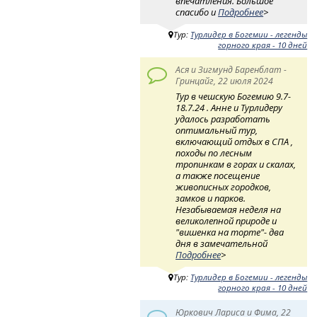
впечатления. Большое
спасибо и
Подробнее
>
Тур:
Турлидер в Богемии - легенды
горного края - 10 дней
Ася и Зигмунд Баренблат -
Гринцайг, 22 июля 2024
Тур в чешскую Богемию 9.7-
18.7.24 . Анне и Турлидеру
удалось разработать
оптимальный тур,
включающий отдых в СПА ,
походы по лесным
тропинкам в горах и скалах,
а также посещение
живописных городков,
замков и парков.
Незабываемая неделя на
великолепной природе и
"вишенка на торте"- два
дня в замечательной
Подробнее
>
Тур:
Турлидер в Богемии - легенды
горного края - 10 дней
Юркович Лариса и Фима, 22