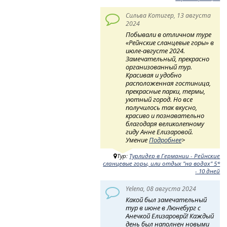
Сильва Котигер, 13 августа
2024
Побывали в отличном туре
«Рейнские сланцевые горы» в
июле-августе 2024.
Замечательный, прекрасно
организованный тур.
Красивая и удобно
расположенная гостиница,
прекрасные парки, термы,
уютный город. Но все
получилось так вкусно,
красиво и познавательно
благодаря великолепному
гиду Анне Елизаровой.
Умение
Подробнее
>
Тур:
Турлидер в Германии - Рейнские
сланцевые горы, или отдых "на водах" 5*
- 10 дней
Yelena, 08 августа 2024
Какой был замечательный
тур в июне в Люнебург с
Анечкой Елизароврй! Каждый
день был наполнен новыми