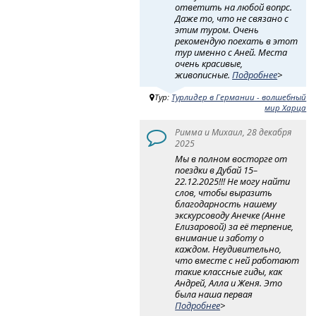
ответить на любой вопрс.
Даже то, что не связано с
этим туром. Очень
рекомендую поехать в этот
тур именно с Аней. Места
очень красивые,
живописные.
Подробнее
>
Тур:
Турлидер в Германии - волшебный
мир Харца
Римма и Михаил, 28 декабря
2025
Мы в полном восторге от
поездки в Дубай 15–
22.12.2025!!! Не могу найти
слов, чтобы выразить
благодарность нашему
экскурсоводу Анечке (Анне
Елизаровой) за её терпение,
внимание и заботу о
каждом. Неудивительно,
что вместе с ней работают
такие классные гиды, как
Андрей, Алла и Женя. Это
была наша первая
Подробнее
>