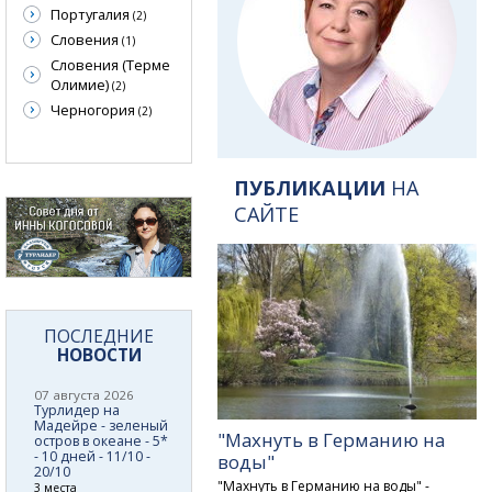
Португалия
(2)
Словения
(1)
Словения (Терме
Олимие)
(2)
Черногория
(2)
ПУБЛИКАЦИИ
НА
САЙТЕ
ПОСЛЕДНИЕ
НОВОСТИ
07 августа 2026
Турлидер на
Мадейре - зеленый
"Махнуть в Германию на
остров в океане - 5*
- 10 дней - 11/10 -
воды"
20/10
"Махнуть в Германию на воды" -
3 места