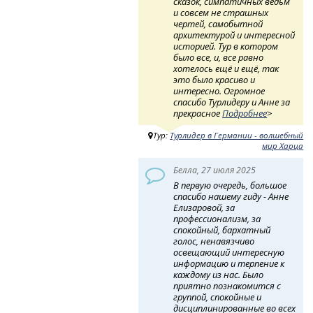
сказок, симпатичных ведьм
и совсем не страшных
чертей, самобытной
архитектурой и интересной
историей. Тур в котором
было все, и, все равно
хотелось ещё и ещё, так
это было красиво и
интересно. Огромное
спасибо Турлидеру и Анне за
прекрасное
Подробнее
>
Тур:
Турлидер в Германии - волшебный
мир Харца
Белла, 27 июля 2025
В первую очередь, большое
спасибо нашему гиду - Анне
Елизаровой, за
профессионализм, за
спокойный, бархатный
голос, ненавязчиво
освещающий интересную
информацию и терпение к
каждому из нас. Было
приятно познакомится с
группой, спокойные и
дисциплинированные во всех