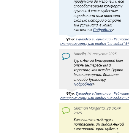
продумано до мелочей, и всё
способствовало комфорту
группы. А какие чудесные
городки она нам показала,
сколько историй о стране
мы услышали, в каких
сказочных
Подробнее
>
Тур:
Турлидер в Германии - Рейнские
сланцевые горы, или отдых "на водах" 5*
Isabella, 01 августа 2025
Тур с Анной Елизаровой был
очень интересным и
хорошим, как всегда. Группа
была шикарная. Большое
спасибо Турлидеру
Подробнее
>
Тур:
Турлидер в Германии - Рейнские
сланцевые горы, или отдых "на водах" 5*
Glozman Margarita, 28 июля
2025
Замечательный тур с
потрясающим гидом Анной
Елизаровой. Край чудес и