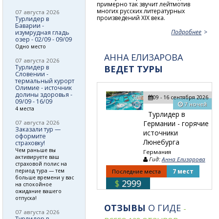
примерно так звучит лейтмотив
многих русских литературных
07 августа 2026
произведений XIX века.
Турлидер в
Баварии -
Подробнее
изумрудная гладь
озер - 02/09 - 09/09
Одно место
АННА ЕЛИЗАРОВА
07 августа 2026
Турлидер в
ВЕДЕТ ТУРЫ
Словении -
термальный курорт
Олимие - источник
долины здоровья -
09 - 16 сентября 2026
09/09 - 16/09
7 ночей
4 места
Турлидер в
07 августа 2026
Германии - горячие
Заказали тур —
источники
оформите
Люнебурга
страховку!
Чем раньше вы
Германия
активируете ваш
Гид:
Анна Елизарова
страховой полис на
период тура — тем
Последние места
7 мест
больше времени у вас
$
2999
на спокойное
ожидание вашего
отпуска!
ОТЗЫВЫ
О ГИДЕ
-
07 августа 2026
Турлидер в