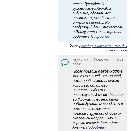
такое Турлидер. И
руководство(Инна), и
гид(Анна) сделали всё
возможное, чтобы наш
отпуск не пропал. На
следующий день мы улетели
в Прагу, там нас встретил
водитель
Подробнее
>
Тур:
Турлидер в Богемии - легенды
горного края
Вероника Эйдельман, 03 июня
2025
После поездки в Бургундию в
мае 2025 с Аней Елизаровой,
о которой слышала много
хорошего от друзей,
осталось чудесное
послевкусие. Я не раз бывала
во Франции , но это были
индивидуальные поездки, и я
немного остерегалась
поездки с группой. Опасения
оказались напрасными, в
первую очередь благодаря
Анечке.
Подробнее
>