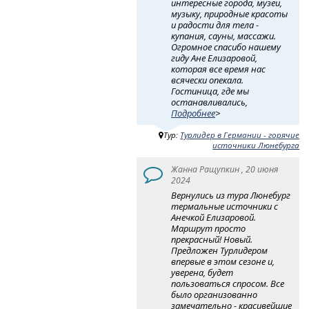
интересные города, музеи,
музыку, природные красоты
и радости для тела -
купания, сауны, массажи.
Огромное спасибо нашему
гиду Ане Елизаровой,
которая все время нас
всячески опекала.
Гостиница, где мы
останавливались,
Подробнее
>
Тур:
Турлидер в Германии - горячие
источники Люнебурга
Жанна Ращупкин , 20 июня
2024
Вернулись из тура Люнебург
термальные источники с
Анечкой Елизаровой.
Маршрут просто
прекрасный! Новый.
Предложен Турлидером
впервые в этом сезоне и,
уверена, будет
пользоваться спросом. Все
было организованно
замечательно - красивейшие