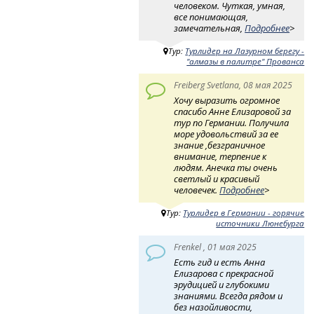
человеком. Чуткая, умная,
все понимающая,
замечательная,
Подробнее
>
Тур:
Турлидер на Лазурном берегу -
"алмазы в палитре" Прованса
Freiberg Svetlana, 08 мая 2025
Хочу выразить огромное
спасибо Анне Елизаровой за
тур по Германии. Получила
море удовольствий за ее
знание ,безграничное
внимание, терпение к
людям. Анечка ты очень
светлый и красивый
человечек.
Подробнее
>
Тур:
Турлидер в Германии - горячие
источники Люнебурга
Frenkel , 01 мая 2025
Есть гид и есть Анна
Елизарова с прекрасной
эрудицией и глубокими
знаниями. Всегда рядом и
без назойливости,