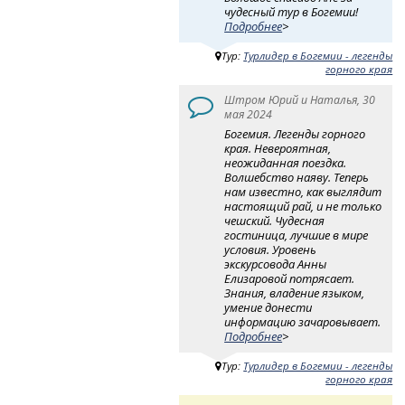
чудесный тур в Богемии!
Подробнее
>
Тур:
Турлидер в Богемии - легенды
горного края
Штром Юрий и Наталья, 30
мая 2024
Богемия. Легенды горного
края. Невероятная,
неожиданная поездка.
Волшебство наяву. Теперь
нам известно, как выглядит
настоящий рай, и не только
чешский. Чудесная
гостиница, лучшие в мире
условия. Уровень
экскурсовода Анны
Елизаровой потрясает.
Знания, владение языком,
умение донести
информацию зачаровывает.
Подробнее
>
Тур:
Турлидер в Богемии - легенды
горного края