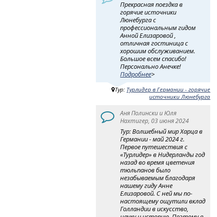
Прекрасная поездка в
горячие источники
Люнебурга с
профессиональным гидом
Анной Елизаровой ,
отличная гостиница с
хорошим обслуживанием.
Большое всем спасибо!
Персонально Анечке!
Подробнее
>
Тур:
Турлидер в Германии - горячие
источники Люнебурга
Аня Полински и Юля
Нахтигер, 03 июня 2024
Тур: Волшебный мир Харца в
Германии - май 2024 г.
Первое путешествия с
«Турлидер» в Нидерланды год
назад во время цветения
тюльпанов было
незабываемым благодаря
нашему гиду Анне
Елизаровой. С ней мы по-
настоящему ощутили вклад
Голландии в искусство,
науку и историю. Поэтому в