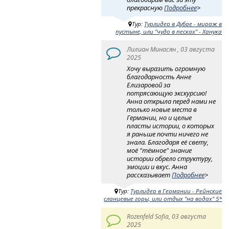
прекрасную
Подробнее
>
Тур:
Турлидер в Дубае - мираж в
пустыне, или "чудо в песках" - Ханука
Лилиан Минасян , 03 августа
2025
Хочу выразить огромную
благодарность Анне
Елизаровой за
потрясающую экскурсию!
Анна открыла перед нами не
только новые места в
Германии, но и целые
пласты истории, о которых
я раньше почти ничего не
знала. Благодаря её свету,
моё "тёмное" знание
истории обрело структуру,
эмоции и вкус. Анна
рассказывает
Подробнее
>
Тур:
Турлидер в Германии - Рейнские
сланцевые горы, или отдых "на водах" 5*
Rozenfeld Sofia, 03 августа
2025