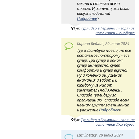
места и столько всего
нового. И, конечно, мы были
окружены Аниной
Подробнее
>
Тур:
Турлидер в Германии - горячие
источники Люнебурга
Карина Бейлис, 20 июня 2024
Тур в Люнебург новый, но все
остальное по-старому - всё
супер. Три супер в одном:
супер интересно, супер
комфортно и супер вкусно!
Ну и конечно ощущение
внимания и заботы к
каждому из нас от
замечательной Анечки .
Спасибо Турлидеру за
организацию , спасибо всем
членам группы за внимание
и уважение
Подробнее
>
Тур:
Турлидер в Германии - горячие
источники Люнебурга
Lusi linetzky, 20 июня 2024