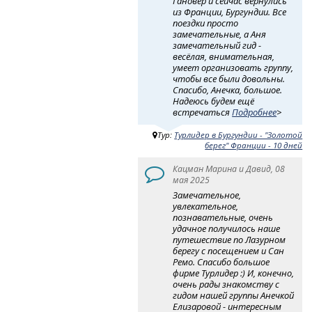
Гановер и сейчас вернулись
из Франции, Бургундии. Все
поездки просто
замечательные, а Аня
замечательный гид -
весёлая, внимательная,
умеет организовать группу,
чтобы все были довольны.
Спасибо, Анечка, большое.
Надеюсь будем ещё
встречаться
Подробнее
>
Тур:
Турлидер в Бургундии - "Золотой
берег" Франции - 10 дней
Кацман Марина и Давид, 08
мая 2025
Замечательное,
увлекательное,
познавательные, очень
удачное получилось наше
путешествие по Лазурном
берегу с посещением и Сан
Ремо. Спасибо большое
фирме Турлидер :) И, конечно,
очень рады знакомству с
гидом нашей группы Анечкой
Елизаровой - интересным