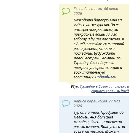
Елена Бочковски, 06 июня
2026
Благодарю дорогую Аню за
чудесную экскурсию. За ее
интересные рассказы, за
прекрасные локации и за
заботу и душевное тепло. Я
с Аней в поездке уже второй
раз и уверена, что не в
последний. Буду ждать
новой встречи! Компанию
Турлидер благодарю за
прекрасную организацию и
восхитительную
гостиницу.
Подробнее
>
Тур:
Турлидер в Богемии - легенды
горного края - 10 дней
Лариса Карлинская, 27 мая
2026
Тур отличный. Продуман до
мелочей. Аня большая
молодец. Очень интересно
рассказывает. Волнуется за
всех участников. Может