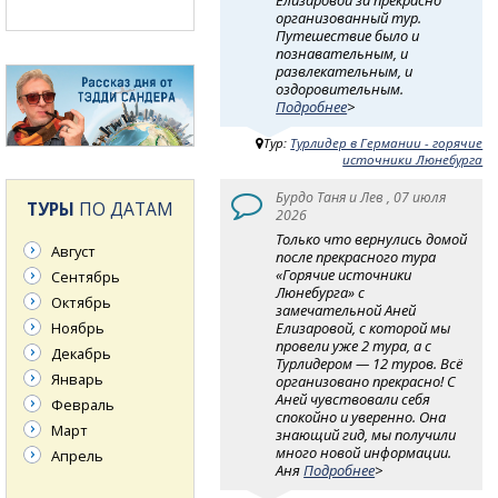
Елизаровой за прекрасно
организованный тур.
Путешествие было и
познавательным, и
развлекательным, и
оздоровительным.
Подробнее
>
Тур:
Турлидер в Германии - горячие
источники Люнебурга
Бурдо Таня и Лев , 07 июля
ТУРЫ
ПО ДАТАМ
2026
Только что вернулись домой
Август
после прекрасного тура
«Горячие источники
Сентябрь
Люнебурга» с
Октябрь
замечательной Аней
Ноябрь
Елизаровой, с которой мы
провели уже 2 тура, а с
Декабрь
Турлидером — 12 туров. Всё
Январь
организовано прекрасно! С
Аней чувствовали себя
Февраль
спокойно и уверенно. Она
Март
знающий гид, мы получили
много новой информации.
Апрель
Аня
Подробнее
>