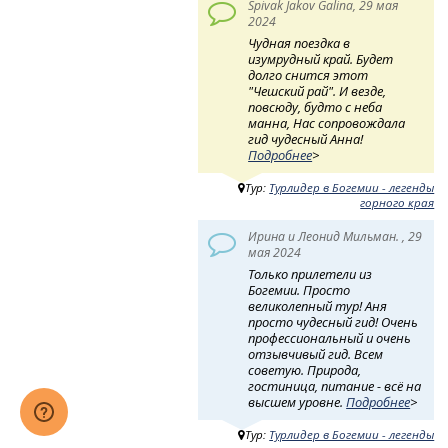
Spivak Jakov Galina, 29 мая
2024
Чудная поездка в
изумрудный край. Будет
долго снится этот
"Чешский рай". И везде,
повсюду, будто с неба
манна, Нас сопровождала
гид чудесный Анна!
Подробнее
>
Тур:
Турлидер в Богемии - легенды
горного края
Ирина и Леонид Мильман. , 29
мая 2024
Только прилетели из
Богемии. Просто
великолепный тур! Аня
просто чудесный гид! Очень
профессиональный и очень
отзывчивый гид. Всем
советую. Природа,
гостиница, питание - всё на
высшем уровне.
Подробнее
>
Тур:
Турлидер в Богемии - легенды