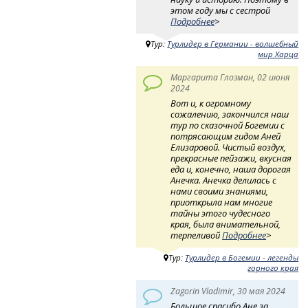
этом году мы с сестрой
Подробнее
>
Тур:
Турлидер в Германии - волшебный
мир Харца
Маргарита Глозман, 02 июня
2024
Вот и, к огромному
сожалению, закончился наш
тур по сказочной Богемии с
потрясающим гидом Аней
Елизаровой. Чистый воздух,
прекрасные пейзажи, вкусная
еда и, конечно, наша дорогая
Анечка. Анечка делилась с
нами своими знаниями,
приоткрыла нам многие
тайны этого чудесного
края, была внимательной,
терпеливой
Подробнее
>
Тур:
Турлидер в Богемии - легенды
горного края
Zagorin Vladimir, 30 мая 2024
Большое спасибо Ане за