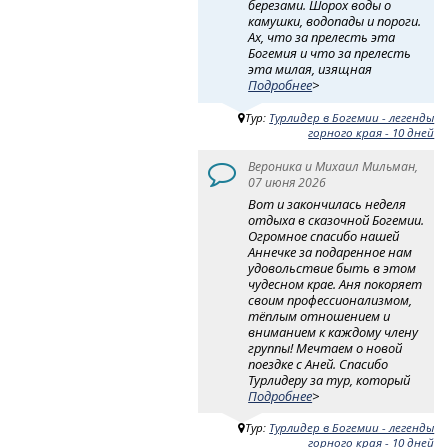
березами. Шорох воды о
камушки, водопады и пороги.
Ах, что за прелесть эта
Богемия и что за прелесть
эта милая, изящная
Подробнее
>
Тур:
Турлидер в Богемии - легенды
горного края - 10 дней
Вероника и Михаил Мильман,
07 июня 2026
Вот и закончилась неделя
отдыха в сказочной Богемии.
Огромное спасибо нашей
Аннечке за подаренное нам
удовольствие быть в этом
чудесном крае. Аня покоряет
своим профессионализмом,
тёплым отношением и
вниманием к каждому члену
группы! Мечтаем о новой
поездке с Аней. Спасибо
Турлидеру за тур, который
Подробнее
>
Тур:
Турлидер в Богемии - легенды
горного края - 10 дней