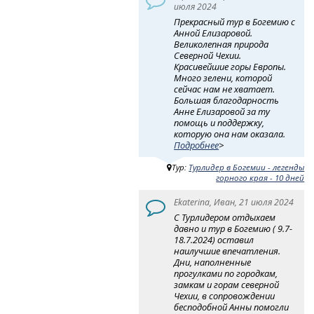
июля 2024
Прекрасный тур в Богемию с
Анной Елизаровой.
Великолепная природа
Северной Чехии.
Красивейшие горы Европы.
Много зелени, которой
сейчас нам не хватает.
Большая благодарность
Анне Елизаровой за ту
помощь и поддержку,
которую она нам оказала.
Подробнее
>
Тур:
Турлидер в Богемии - легенды
горного края - 10 дней
Ekaterina, Иван, 21 июля 2024
С Турлидером отдыхаем
давно и тур в Богемию ( 9.7-
18.7.2024) оставил
наилучшие впечатления.
Дни, наполненные
прогулками по городкам,
замкам и горам северной
Чехии, в сопровождении
бесподобной Анны помогли