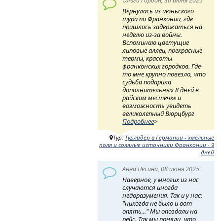
Ольга Гордон, 30 июня 2025
Вернулась из июньского
тура по Франконии, где
пришлось задержаться на
неделю из-за войны.
Вспоминаю цветущие
липовые аллеи, прекрасные
термы, красоты
франконских городков. Где-
то мне крупно повезло, что
судьба подарила
дополнительных 8 дней в
райском местечке и
возможность увидеть
великолепный Вюрцбург
Подробнее
>
Тур:
Турлидер в Германии - хмельные
поля и соляные источники Франконии - 9
дней
Анна Песина, 08 июня 2025
Наверное, у многих из нас
случаются иногда
недоразумения. Так и у нас:
"никогда не было и вот
опять..." Мы опоздали на
рейс. Так мы поняли, что