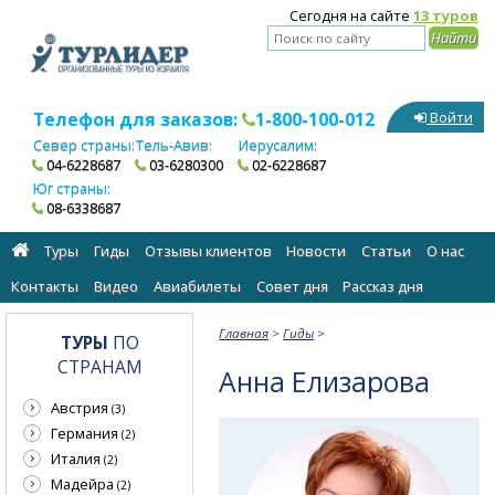
Сегодня на сайте
13 туров
Телефон для заказов:
1-800-100-012
Войти
Север страны:
Тель-Авив:
Иерусалим:
04-6228687
03-6280300
02-6228687
Юг страны:
08-6338687
Туры
Гиды
Отзывы клиентов
Новости
Статьи
О нас
Контакты
Видео
Авиабилеты
Cовет дня
Рассказ дня
Главная
>
Гиды
>
ТУРЫ
ПО
СТРАНАМ
Анна Елизарова
Австрия
(3)
Германия
(2)
Италия
(2)
Мадейра
(2)