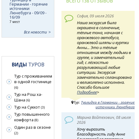
ВСЕГО 138 ОТЗЫВОВ
Германии - горячие
источники
Люнебурга - 09/09 -
София, 09 июля 2026
16/09
7 мест
Наша экскурсия была
окрашена в солнечные,
Все новости
тёплые тона, начиная с
оранжевого автобуса,
оранжевой шляпы и куртки
Анны... Это и тёплые
отношения между людьми в
группе, и замечательный
гид, с лёгкостью
ВИДЫ
ТУРОВ
разруливающий любые
ситуации. Экскурсия
Тур с проживанием
замечательно спланирована
в одной гостинице
и великолепно исполнена.
Спасибо большое
(6)
Подробнее
>
Тур на Рош ха-
Шана
(6)
Тур:
Турлидер в Германии - горячие
Тур на Суккот
источники Люнебурга
(3)
Тур повышенного
Марина Войтехович, 08 июля
комфорта
(8)
2026
Один раз в сезоне
Хочу выразить
(2)
благодарность гиду Анне