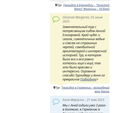
Тур:
Турлидер в Бургундии - "Золотой
берег" Франции - 10 дней
Glozman Margarita, 03 июня
2025
Замечательный тур с
потрясающим гидом Анной
Елизаровой. Край чудес и
сказок, симпатичных ведьм
и совсем не страшных
чертей, самобытной
архитектурой и интересной
историей. Тур, в котором
было все и все равно
хотелось ещё и ещё, так
это было красиво и
интересно. Огромное
спасибо Турлидеру и Анне за
прекрасное
Подробнее
>
Тур:
Турлидер в Германии - волшебный
мир Харца
Алла Маргулис , 21 мая 2025
Мы с Аней ездили уже 3 раза -
в Богемию, в Германию в