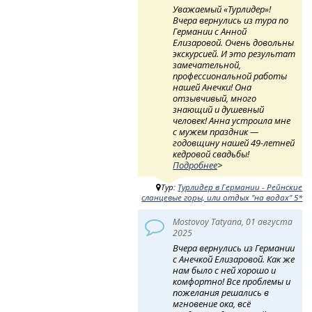
Уважаемый «Турлидер»!
Вчера вернулись из тура по
Германии с Анной
Елизаровой. Очень довольны
экскурсией. И это результат
замечательной,
профессиональной работы
нашей Анечки! Она
отзывчивый, много
знающий и душевный
человек! Анна устроила мне
с мужем праздник —
годовщину нашей 49-летней
кедровой свадьбы!
Подробнее
>
Тур:
Турлидер в Германии - Рейнские
сланцевые горы, или отдых "на водах" 5*
Mostovoy Tatyana, 01 августа
2025
Вчера вернулись из Германии
с Анечкой Елизаровой. Как же
нам было с ней хорошо и
комфортно! Все проблемы и
пожелания решались в
мгновение ока, всё