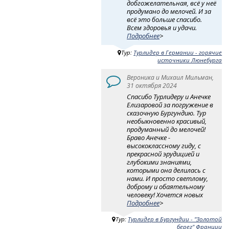
добгожелательная, всё у неё
продумано до мелочей. И за
всё это больше спасибо.
Всем здоровья и удачи.
Подробнее
>
Тур:
Турлидер в Германии - горячие
источники Люнебурга
Вероника и Михаил Мильман,
31 октября 2024
Спасибо Турлидеру и Анечке
Елизаровой за погружение в
сказочную Бургундию. Тур
необыкновенно красивый,
продуманный до мелочей!
Браво Анечке -
высококлассному гиду, с
прекрасной эрудицией и
глубокими знаниями,
которыми она делилась с
нами. И просто светлому,
доброму и обаятельному
человеку! Хочется новых
Подробнее
>
Тур:
Турлидер в Бургундии - "Золотой
берег" Франции