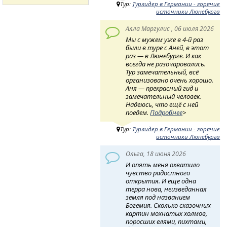
Тур:
Турлидер в Германии - горячие
источники Люнебурга
Алла Маргулис , 06 июля 2026
Мы с мужем уже в 4-й раз
были в туре с Аней, в этот
раз — в Люнебурге. И как
всегда не разочаровались.
Тур замечательный, всё
организовано очень хорошо.
Аня — прекрасный гид и
замечательный человек.
Надеюсь, что ещё с ней
поедем.
Подробнее
>
Тур:
Турлидер в Германии - горячие
источники Люнебурга
Ольга, 18 июня 2026
И опять меня охватило
чувство радостного
открытия. И еще одна
терра нова, неизведанная
земля под названием
Богемия. Сколько сказочных
картин мохнатых холмов,
поросших елями, пихтами,