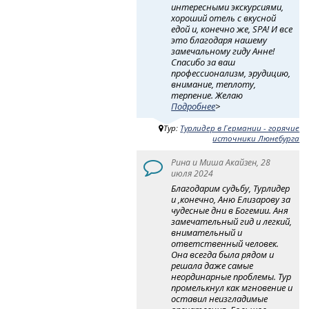
интересными экскурсиями,
хороший отель с вкусной
едой и, конечно жe, SРА! И все
это благодаря нашему
замечальному гиду Анне!
Спасибо за ваш
профессионализм, эрудицию,
внимание, теплоту,
терпение. Желаю
Подробнее
>
Тур:
Турлидер в Германии - горячие
источники Люнебурга
Рина и Миша Акайзен, 28
июля 2024
Благодарим судьбу, Турлидер
и ,конечно, Аню Елизарову за
чудесные дни в Богемии. Аня
замечательный гид и легкий,
внимательный и
ответственный человек.
Она всегда была рядом и
решала даже самые
неординарные проблемы. Тур
промелькнул как мгновение и
оставил неизгладимые