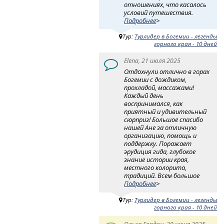
отношениях, что касалось
условий путешествия.
Подробнее
>
Тур:
Турлидер в Богемии - легенды
горного края - 10 дней
Elena, 21 июля 2025
Отдохнули отлично в горах
Богемии с дождиком,
прохладой, массажами!
Каждый день
воспринимался, как
приятный и удивительный
сюрприз! Большое спасибо
нашей Ане за отличную
организацию, помощь и
поддержку. Поражает
эрудиция гида, глубокое
знание истории края,
местного колорита,
традиций. Всем большое
Подробнее
>
Тур:
Турлидер в Богемии - легенды
горного края - 10 дней