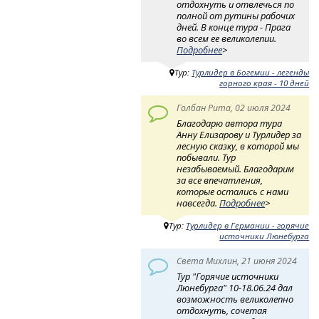
отдохнуть и отвлечься по
полной от рутины рабочих
дней. В конце тура - Прага
во всем ее великолепии.
Подробнее
>
Тур:
Турлидер в Богемии - легенды
горного края - 10 дней
Голбан Рита, 02 июля 2024
Благодарю автора тура
Анну Елизарову и Турлидер за
лесную сказку, в которой мы
побывали. Тур
незабываемый. Благодарим
за все впечатления,
которые остались с нами
навсегда.
Подробнее
>
Тур:
Турлидер в Германии - горячие
источники Люнебурга
Света Михлин, 21 июня 2024
Тур "Горячие источники
Люнебурга" 10-18.06.24 дал
возможность великолепно
отдохнуть, сочетая