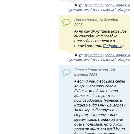
Тур:
Турлидер в Дубае - мираж в
пустыне, или "чудо в песках" - Ханука
Ира и Галина, 24 декабря
2025
Анна самая лучшая! Большое
ей спасибо! Эта поездка
навсегда останется в
нашей памяти.
Подробнее
>
Тур:
Турлидер в Дубае - мираж в
пустыне, или "чудо в песках" - Ханука
Лариса Карасикова , 24
декабря 2025
А вот и наша восьмая свеча
Хануки - все зажигала в
Дубае и это было нечто.
Хотелось бы тут же и
поблагодарить Турлидер и
нашего гида Анну Елизарову
за шикарный отпуск в
стране, в которую мы с
мужем ехали с опаской и не
очень понимали что и как.
Дорогая Анна, от всей души
благодарим вас за эту