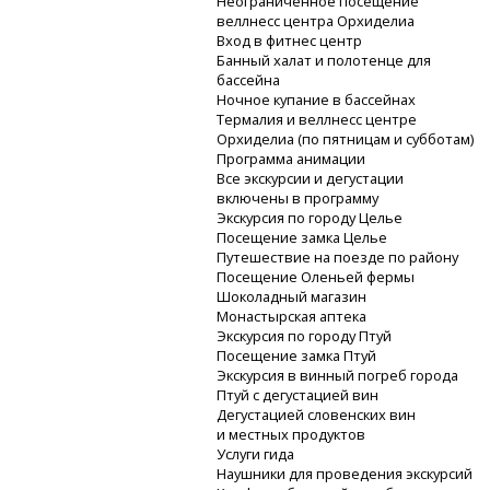
Неограниченное посещение
веллнесс центра Орхиделиа
Вход в фитнес центр
Банный халат и полотенце для
бассейна
Ночное купание в бассейнах
Термалия и веллнесс центре
Орхиделиа (по пятницам и субботам)
Программа анимации
Все экскурсии и дегустации
включены в программу
Экскурсия по городу Целье
Посещение замка Целье
Путешествие на поезде по району
Посещение Оленьей фермы
Шоколадный магазин
Монастырская аптека
Экскурсия по городу Птуй
Посещение замка Птуй
Экскурсия в винный погреб города
Птуй с дегустацией вин
Дегустацией словенских вин
и местных продуктов
Услуги гида
Наушники для проведения экскурсий