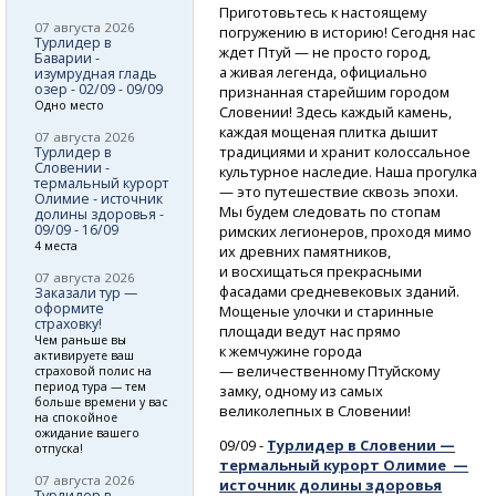
Приготовьтесь к настоящему
07 августа 2026
погружению в историю! Сегодня нас
Турлидер в
ждет Птуй — не просто город,
Баварии -
а живая легенда, официально
изумрудная гладь
озер - 02/09 - 09/09
признанная старейшим городом
Одно место
Словении! Здесь каждый камень,
каждая мощеная плитка дышит
07 августа 2026
традициями и хранит колоссальное
Турлидер в
Словении -
культурное наследие. Наша прогулка
термальный курорт
— это путешествие сквозь эпохи.
Олимие - источник
Мы будем следовать по стопам
долины здоровья -
09/09 - 16/09
римских легионеров, проходя мимо
4 места
их древних памятников,
и восхищаться прекрасными
07 августа 2026
фасадами средневековых зданий.
Заказали тур —
оформите
Мощеные улочки и старинные
страховку!
площади ведут нас прямо
Чем раньше вы
к жемчужине города
активируете ваш
— величественному Птуйскому
страховой полис на
период тура — тем
замку, одному из самых
больше времени у вас
великолепных в Словении!
на спокойное
ожидание вашего
09/09 -
Турлидер в Словении —
отпуска!
термальный курорт Олимие —
07 августа 2026
источник долины здоровья
Турлидер в