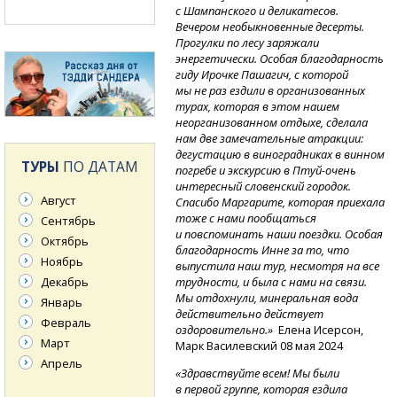
с Шампанского и деликатесов.
Вечером необыкновенные десерты.
Прогулки по лесу заряжали
энергетически. Особая благодарность
гиду Ирочке Пашагич, с которой
мы не раз ездили в организованных
турах, которая в этом нашем
неорганизованном отдыхе, сделала
нам две замечательные атракции:
дегустацию в виноградниках в винном
ТУРЫ
ПО ДАТАМ
погребе и экскурсию
в Птуй-очень
интересный словенский городок.
Август
Спасибо Маргарите, которая приехала
тоже с нами пообщаться
Сентябрь
и повспоминать наши поездки. Особая
Октябрь
благодарность Инне за то, что
Ноябрь
выпустила наш тур, несмотря на все
Декабрь
трудности, и была с нами на связи.
Мы отдохнули, минеральная вода
Январь
действительно действует
Февраль
оздоровительно.»
Елена Исерсон,
Март
Марк Василевский 08 мая 2024
Апрель
«Здравствуйте всем! Мы были
в первой группе, которая ездила