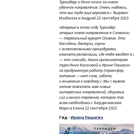
Турлидеру и Инне лично за новое
удачное направление. Очень надеюсь,
что мы туда еще вернемся.»
Вырвич
Изабелла и Андрей 22 сентября 2023
«Впервые в этом году Турлидер
открыл новое направление в Словении
— термальный курорт Олимия. Это
бассейны, джакузи, сауны
с всевозможными процедурами,
комната
релаксации,
где
тебя
вводят
в
— это спасибо. Хвала организаторам
тура Инне Когосовой и Ирине Пашагич
за продуманную работу (трансфер,
питание — нет слов, заботу
и внимание к каждому ). Мы с мужем
хотим пожелать вам новых
интересных направлений, здоровья,
сил и много терпения, которое так
всем необходимо.»
Бердичевские
Марк и Елена 22 сентября 2023
Гид -
Ирина Пашагич