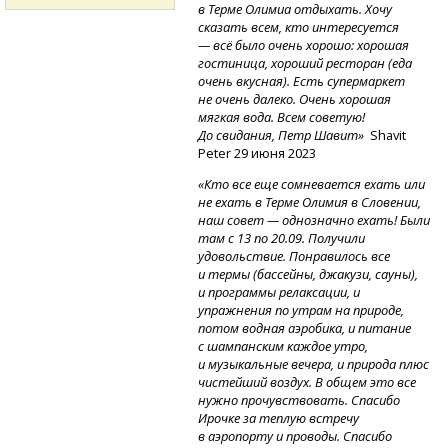
в Терме Олимиа отдыхать. Хочу
сказать всем, кто интересуется
— всё было очень хорошо: хорошая
гостиница, хороший ресторан (еда
очень вкусная). Есть супермаркет
не очень далеко. Очень хорошая
мягкая вода. Всем советую!
До свидания, Петр Шавит»
Shavit
Peter 29 июня 2023
«Кто все еще сомневается ехать или
не ехать в Терме Олимия в Словении,
наш совет — однозначно ехать! Были
там с 13 по 20.09. Получили
удовольствие. Понравилось все
и термы (бассейны, джакузи, сауны),
и программы релаксации, и
упражнения по утрам на природе,
потом водная аэробика, и питание
с шампанским каждое утро,
и музыкальные вечера, и природа плюс
чистейший воздух. В общем это все
нужно прочувствовать. Спасибо
Ирочке за теплую встречу
в аэропорту и проводы. Спасибо