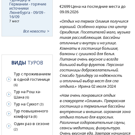
Германии - горячие
€2699 Цена на последние места до
источники
09.09.2026
Люнебурга - 09/09 -
16/09
«Отдых на термах Олимия получился
7 мест
хороший. Особенно хорош спа центр
Все новости
Орхиделия. Посетителей мало, музыка
тихая расслабляющая. Бассейны
отличные и внутри и на улице.
Комнаты в гостинице большие,
балконы с сушилкой для белья.
Питание очень вкусное и всегда
ВИДЫ
ТУРОВ
большой выбор фруктов. Персонал
гостиницы доброжелательный.
Тур с проживанием
Спасибо Турлидеру за надёжность
в одной гостинице
и отличный выбор мест для спа
(6)
отдыха.»
Ирина 02 июля 2024
Тур на Рош ха-
«Нам очень понравился отдых
Шана
(6)
в спакурорте «Олимия». Прекрасная
Тур на Суккот
(3)
гостиница и термальные бассейны
Тур повышенного
внутренние и внешние. огромная зона
комфорта
отдыха только для взрослых.
(8)
Различные оздоровительные сауны,
Один раз в сезоне
сеансы медитации, физкультура.
(2)
Очень вкусная еда. Завтрак начинался