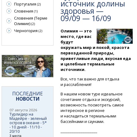
источник долины
Португалия
(2)
здоровья —
Словения
(1)
09/09 — 16/09
Словения (Терме
Олимие)
(2)
Черногория
Олимия — это
(2)
место, где вас
будут
окружать мир и покой, красота
первозданной природы,
приветливые люди, вкусная еда
и целебные термальные
источники.
Все, что так важно для отдыха
и расслабления!
ПОСЛЕДНИЕ
В нашем новом туре идеальное
НОВОСТИ
сочетание отдыха и экскурсий,
возможность посмотреть самое
интересное в регионе
07 августа 2026
Турлидер на
и насладиться термальными
Мадейре - зеленый
бассейнами и саунами.
остров в океане - 5*
- 10 дней - 11/10 -
____________________
20/10
3 места