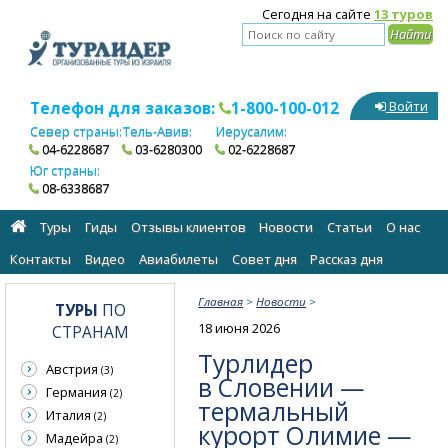
Сегодня на сайте
13 туров
Телефон для заказов:
1-800-100-012
Войти
Север страны:
Тель-Авив:
Иерусалим:
04-6228687
03-6280300
02-6228687
Юг страны:
08-6338687
Туры
Гиды
Отзывы клиентов
Новости
Статьи
О нас
Контакты
Видео
Авиабилеты
Cовет дня
Рассказ дня
Главная
>
Новости
>
ТУРЫ
ПО
18 июня 2026
СТРАНАМ
Турлидер
Австрия
(3)
в Словении —
Германия
(2)
термальный
Италия
(2)
курорт Олимие —
Мадейра
(2)