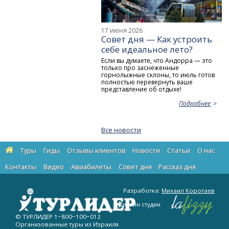
17 июня 2026
Совет дня — Как устроить
себе идеальное лето?
Если вы думаете, что Андорра — это
только про заснеженные
горнолыжные склоны, то июль готов
полностью перевернуть ваше
представление об отдыхе!
Подробнее
Все новости
Туры
Гиды
Отзывы клиентов
Новости
Статьи
О нас
Контакты
Видео
Авиабилеты
Cовет дня
Рассказ дня
Разработка:
Михаил Коротаев
Дизайн студии
© ТУРЛИДЕР
1−800−100−012
Организованные туры из Израиля