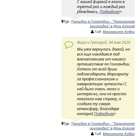
С вашей фирмой я ехала в
третий раз и каждый раз
убеждаюсь,
Подробнее
>
Тур:
Турлидер в Голландии - "Тюльпанная
лихорадка" в День Короля
Гид:
Маргарита Кобец
Фира и Грегорий, 04 мая 2026
Мы уже вернулись домой, но
всё еще находимся под
впечатлением от нашего
путешествия по Голландии.
Хотели от всей души
поблагодарить Маргариту
за профессионализм и
невероятную чуткость! ​ С
ней было очень легко и
интересно, она не просто
показала нам страну, а
создала ту самую
атмосферу, благодаря
которой
Подробнее
>
Тур:
Турлидер в Голландии - "Тюльпанная
лихорадка" в День Короля
Гид:
Маргарита Кобец