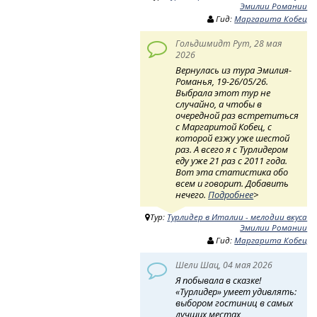
Эмилии Романии
Гид:
Маргарита Кобец
Гольдшмидт Рут, 28 мая
2026
Вернулась из тура Эмилия-
Романья, 19-26/05/26.
Выбрала этот тур не
случайно, а чтобы в
очередной раз встретиться
с Маргаритой Кобец, с
которой езжу уже шестой
раз. А всего я с Турлидером
еду уже 21 раз с 2011 года.
Вот эта статистика обо
всем и говорит. Добавить
нечего.
Подробнее
>
Тур:
Турлидер в Италии - мелодии вкуса
Эмилии Романии
Гид:
Маргарита Кобец
Шели Шац, 04 мая 2026
Я побывала в сказке!
«Турлидер» умеет удивлять:
выбором гостиниц в самых
лучших местах,