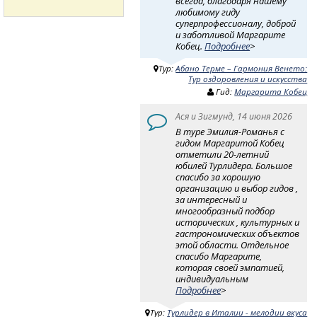
всегда, благодаря нашему
любимому гиду
суперпрофессионалу, доброй
и заботливой Маргарите
Кобец.
Подробнее
>
Тур:
Абано Терме – Гармония Венето:
Тур оздоровления и искусства
Гид:
Маргарита Кобец
Ася и Зигмунд, 14 июня 2026
В туре Эмилия-Романья с
гидом Маргаритой Кобец
отметили 20-летний
юбилей Турлидера. Большое
спасибо за хорошую
организацию и выбор гидов ,
за интересный и
многообразный подбор
исторических , культурных и
гастрономических объектов
этой области. Отдельное
спасибо Маргарите,
которая своей эмпатией,
индивидуальным
Подробнее
>
Тур:
Турлидер в Италии - мелодии вкуса