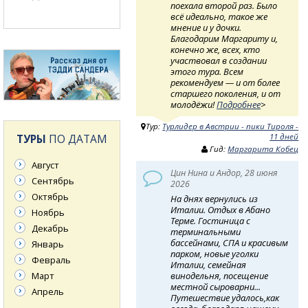
поехала второй раз. Было
всё идеально, такое же
мнение и у дочки.
Благодарим Маргариту и,
конечно же, всех, кто
участвовал в создании
этого тура. Всем
рекомендуем — и от более
старшего поколения, и от
молодёжи!
Подробнее
>
Тур:
Турлидер в Австрии - пики Тироля -
ТУРЫ
ПО ДАТАМ
11 дней
Гид:
Маргарита Кобец
Август
Цин Нина и Андор, 28 июня
Сентябрь
2026
Октябрь
На днях вернулись из
Италии. Отдых в Абано
Ноябрь
Терме. Гостиница с
Декабрь
терминальными
бассейнами, СПА и красивым
Январь
парком, новые уголки
Февраль
Италии, семейная
винодельня, посещение
Март
местной сыроварни...
Апрель
Путешествие удалось,как