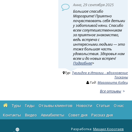
Анна, 29 сентября 2025
Большое спасибо
Маргарите! Приятно
почувствовать себя детьми
у заботливой няни. Спасибо
всем сопутешественникам
за приятное знакомство,
ведь встреча с
интересными людьми — это
тоже большая часть
удовольствия. Здоровья нам
всем и до новых встреч!
Подробнее
>
Тур:
Турлидер в Италии - вдохновение
Тосканы
Гид:
Маргарита Кобец
Все отзывы
Туры
Гиды
Отзывы клиентов
Новости
Статьи
О нас
Контакты
Видео
Авиабилеты
Cовет дня
Рассказ дня
Разработка:
Михаил Коротаев