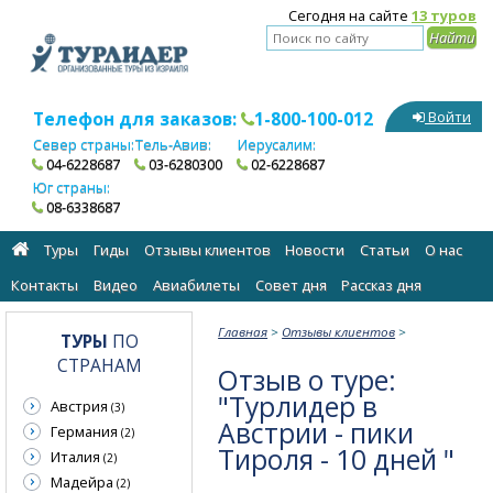
Сегодня на сайте
13 туров
Телефон для заказов:
1-800-100-012
Войти
Север страны:
Тель-Авив:
Иерусалим:
04-6228687
03-6280300
02-6228687
Юг страны:
08-6338687
Туры
Гиды
Отзывы клиентов
Новости
Статьи
О нас
Контакты
Видео
Авиабилеты
Cовет дня
Рассказ дня
Главная
>
Отзывы клиентов
>
ТУРЫ
ПО
СТРАНАМ
Отзыв о туре:
"Турлидер в
Австрия
(3)
Австрии - пики
Германия
(2)
Тироля - 10 дней "
Италия
(2)
Мадейра
(2)