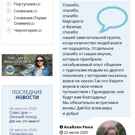
Португалия
Спасибо,
(2)
спасибо,
Словения
(1)
спасибо
Словения (Терме
Маргарите
Олимие)
(2)
и Франци,
Черногория
(2)
спасибо
нашей замечательной группе,
когда количество людей вовсе
не ощущалось. Отдельное
спасибо от наших внучек,
которые приобрели
незабываемый опыт общения
с чудесными людьми из другого
поколения, с которыми оказалось
вовсе не скучно.Так что берите
внуков в свои новые
путешествия с Турлидером, они
ПОСЛЕДНИЕ
НОВОСТИ
будут вам благодарны!
Мы обязательно встретимся
вновь! Дай бог всем мира
06 августа 2026
Совет дня —
и добра!
Личный поход
Для нас это важно!
Акайзен Рина
06 августа 2026
22 июля 2025
Турлидер на