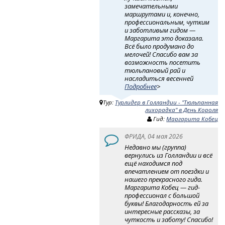
замечательными
маршрутами и, конечно,
профессиональным, чутким
и заботливым гидом —
Маргарита это доказала.
Всё было продумано до
мелочей! Спасибо вам за
возможность посетить
тюльпановый рай и
насладиться весенней
Подробнее
>
Тур:
Турлидер в Голландии - "Тюльпанная
лихорадка" в День Короля
Гид:
Маргарита Кобец
ФРИДА, 04 мая 2026
Недавно мы (группа)
вернулись из Голландии и всё
ещё находимся под
впечатлением от поездки и
нашего прекрасного гида.
Маргарита Кобец — гид-
профессионал с большой
буквы! Благодарность ей за
интересные рассказы, за
чуткость и заботу! Спасибо!