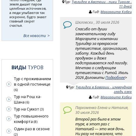
Тур:
Турлидер в Австрии - пики Тироля -
земля дышит паром
11 дней
целебных источников,
Гид:
Маргарита Кобец
а люди улыбаются так
искренне, будто знают
главный секрет
Шкловски , 30 июля 2026
счастья.
Спасибо от души
замечательному гиду
Все новости
Маргарите и компании
Турлидер за прекрасное
путешествие, организацию,
заботу. Каждый день
продуман и даже
подстраивается под погоду.
ВИДЫ
ТУРОВ
Мечтаю о следующем
путешествии с Ритой. Июль
2026 Доломиты
Подробнее
>
Тур с проживанием
в одной гостинице
Тур:
Турлидер в Баварии - изумрудная
(6)
гладь озер
Тур на Рош ха-
Гид:
Маргарита Кобец
Шана
(6)
Пархоменко Елена и Наталия,
Тур на Суккот
(3)
30 июля 2026
Тур повышенного
Второй раз была в этом
комфорта
(8)
туре, в этот раз с
Один раз в сезоне
Наталией — это моя дочь.
Ни разу не пожалела, что
(2)