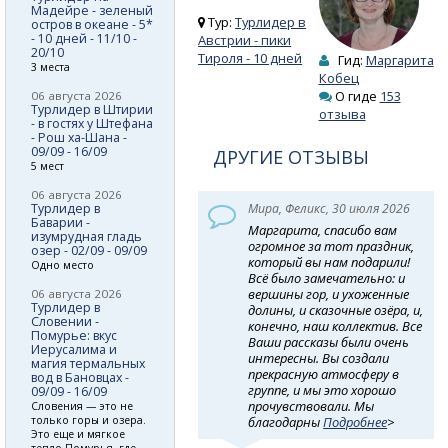
Мадейре - зеленый
Тур:
Турлидер в
остров в океане - 5*
- 10 дней - 11/10 -
Австрии - пики
20/10
Тироля - 10 дней
Гид:
Маргарита
3 места
Кобец
О гиде
153
06 августа 2026
Турлидер в Штирии
отзыва
- в гостях у Штефана
- Рош ха-Шана -
09/09 - 16/09
ДРУГИЕ ОТЗЫВЫ
5 мест
06 августа 2026
Турлидер в
Мира, Феликс, 30 июля 2026
Баварии -
Маргарита, спасибо вам
изумрудная гладь
огромное за тот праздник,
озер - 02/09 - 09/09
который вы нам подарили!
Одно место
Всё было замечательно: и
вершины гор, и ухоженные
06 августа 2026
Турлидер в
долины, и сказочные озёра, и,
Словении -
конечно, наш коллектив. Все
Помурье: вкус
Ваши рассказы были очень
Иерусалима и
интересны. Вы создали
магия термальных
прекрасную атмосферу в
вод в Бановцах -
группе, и мы это хорошо
09/09 - 16/09
прочувствовали. Мы
Словения — это не
только горы и озера.
благодарны
Подробнее
>
Это еще и мягкое
тепло Помурья, где