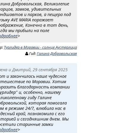
алина Добровольская, Великолепие
ворцов, замков, удивительных
андшавтов и парков, а пещера под
узыку AVE MARIA поражает
оображение, Конечно в тот день,
огда мы прибыли на поле
одробнее
>
ур:
Турлидер в Моравии - солнце Аустерлица
Гид:
Галина Добровольская
лена и Дмитрий, 29 сентября 2025
от и закончилось наше чудесное
утешествие по Моравии. Хотим
ыразить благодарность компании
Турлидер" и, особенно, нашему
еликолепному гиду Галине
обровольской, которая помогала
ам в режиме 24/7, влюбила нас в
удесный край, познакомила с его
сторией и сегодняшним днем. Мы
осетили старинные замки
одробнее
>