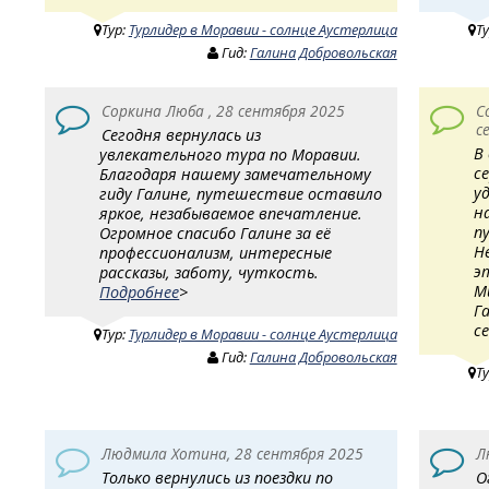
Тур:
Турлидер в Моравии - солнце Аустерлица
Т
Гид:
Галина Добровольская
Соркина Люба , 28 сентября 2025
С
с
Сегодня вернулась из
В
увлекательного тура по Моравии.
с
Благодаря нашему замечательному
у
гиду Галине, путешествие оставило
н
яркое, незабываемое впечатление.
п
Огромное спасибо Галине за её
Н
профессионализм, интересные
э
рассказы, заботу, чуткость.
М
Подробнее
>
Г
с
Тур:
Турлидер в Моравии - солнце Аустерлица
Гид:
Галина Добровольская
Т
Людмила Хотина, 28 сентября 2025
Л
Только вернулись из поездки по
О