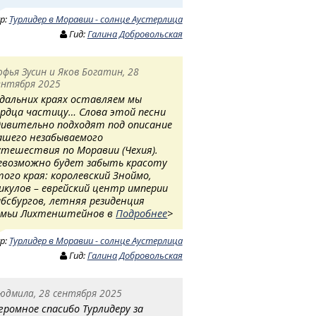
ур:
Турлидер в Моравии - солнце Аустерлица
Гид:
Галина Добровольская
офья Зусин и Яков Богатин, 28
ентября 2025
 дальних краях оставляем мы
ердца частицу… Слова этой песни
дивительно подходят под описание
ашего незабываемого
утешествия по Моравии (Чехия).
евозможно будет забыть красоту
того края: королевский Зноймо,
икулов – еврейский центр империи
абсбургов, летняя резиденция
емьи Лихтенштейнов в
Подробнее
>
ур:
Турлидер в Моравии - солнце Аустерлица
Гид:
Галина Добровольская
юдмила, 28 сентября 2025
громное спасибо Турлидеру за