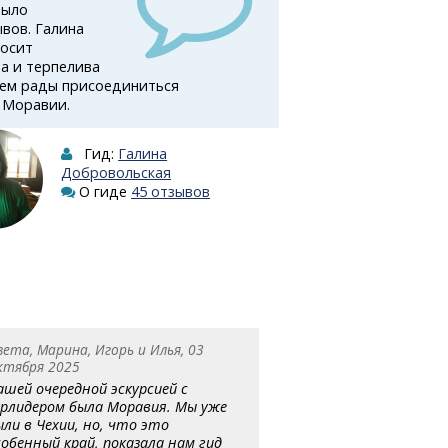
было
ывов. Галина
носит
а и терпелива
дем рады присоединиться
о Моравии.
Гид:
Галина
Добровольская
О гиде
45 отзывов
вета, Марина, Игорь и Илья, 03
ктября 2025
ашей очередной эскурсией с
урлидером была Моравия. Мы уже
ыли в Чехии, но, что это
собенный край, показала нам гид