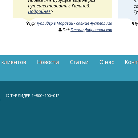
Надеемся в будущем ещё не раз
н
путешествовать с Галиной.
с
Подробнее
>
Т
Тур:
Турлидер в Моравии - солнце Аустерлица
Т
Гид:
Галина Добровольская
 клиентов
Новости
Статьи
О нас
Конт
© ТУРЛИДЕР
1−800−100−012