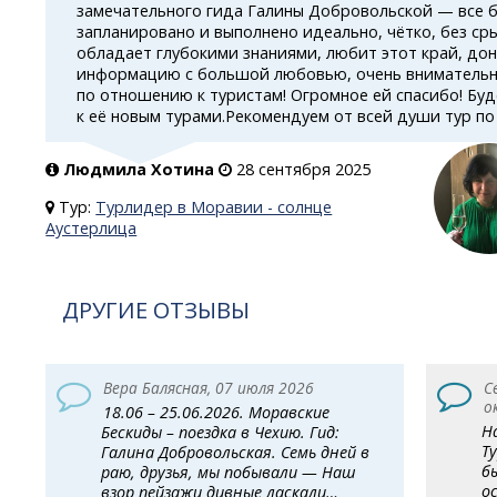
замечательного гида Галины Добровольской — все 
запланировано и выполнено идеально, чётко, без ср
обладает глубокими знаниями, любит этот край, до
информацию с большой любовью, очень внимательн
по отношению к туристам! Огромное ей спасибо! Бу
к её новым турами.Рекомендуем от всей души тур п
Людмила Хотина
28 сентября 2025
Тур:
Турлидер в Моравии - солнце
Аустерлица
ДРУГИЕ ОТЗЫВЫ
Вера Балясная, 07 июля 2026
С
о
18.06 – 25.06.2026. Моравские
Н
Бескиды – поездка в Чехию. Гид:
Т
Галина Добровольская. Семь дней в
б
раю, друзья, мы побывали — Наш
о
взор пейзажи дивные ласкали…