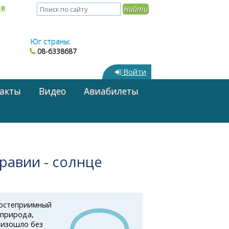
ов
Юг страны:
08-6338687
Войти
акты
Видео
Авиабилеты
равии - солнце
гостеприимный
 природа,
оизошло без