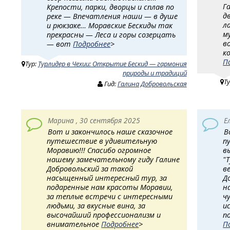
Г
Крепости, парки, дворцы и сплав по
д
реке — Впечатления наши — в душе
л
и рюкзаке… Моравские Бескиды так
м
прекрасны — Леса и горы созерцать
в
— вот
Подробнее
>
к
П
Тур:
Турлидер в Чехии: Открытие Бескид — гармония
природы и традиций
Т
Гид:
Галина Добровольская
Марина , 30 сентября 2025
Е
Вот и закончилось наше сказочное
В
путешествие в удивительную
п
Моравию!!! Спасибо огромное
в
нашему замечательному гиду Галине
"
Добровольский за такой
в
насыщенный интересный тур, за
Д
подаренные нам красоты Моравии,
н
за теплые встречи с интересными
ч
людьми, за вкусные вина, за
и
высочайший профессионализм и
п
внимательное
Подробнее
>
П