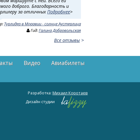
овом маршруте с ней. Всего ей
амого доброго. Благодарность и
урлилеру за отличных
Подробнее
>
ур:
Турлидер в Моравии - солнце Аустерлица
Гид:
Галина Добровольская
Все отзывы
акты
Видео
Авиабилеты
Разработка:
Михаил Коротаев
Дизайн студии