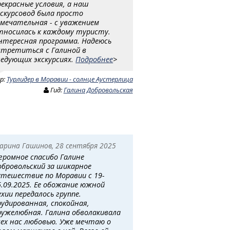
рекрасные условия, а наш
кскурсовод была просто
амечательная - с уважением
тносилась к каждому туристу.
нтересная программа. Надеюсь
стретиться с Галиной в
ледующих экскурсиях.
Подробнее
>
ур:
Турлидер в Моравии - солнце Аустерлица
Гид:
Галина Добровольская
арина Гашинов, 28 сентября 2025
громное спасибо Галине
обровольский за шикарное
утешествие по Моравии с 19-
5.09.2025. Ее обожание южной
ехии передалось группе.
рудированная, спокойная,
ружелюбная. Галина обволакивала
сех нас любовью. Уже мечтаю о