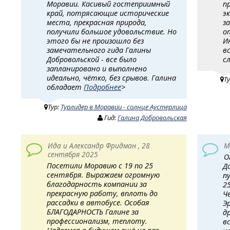
Моравии. Касивый гостеприимный
п
край, потрясающие исторические
э
места, прекрасная природа,
з
получили большое удовольствие. Но
о
этого бы не произошло без
И
замечательного гида Галины
в
Добровольской - все было
с
запланировано и выполнено
идеально, чётко, без срывов. Галина
Т
обладает
Подробнее
>
Тур:
Турлидер в Моравии - солнце Аустерлица
Гид:
Галина Добровольская
Ида и Александр Фридман , 28
М
сентября 2025
О
Посетили Моравию с 19 по 25
Д
сентября. Выражаем огромную
п
благодарность компании за
2
прекрасную работу, вплоть до
Ч
рассадки в автобусе. Особая
Э
БЛАГОДАРНОСТЬ Галине за
д
профессионализм, теплоту.
в