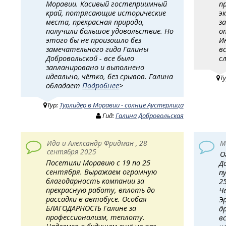
Моравии. Касивый гостеприимный
п
край, потрясающие исторические
э
места, прекрасная природа,
з
получили большое удовольствие. Но
о
этого бы не произошло без
И
замечательного гида Галины
в
Добровольской - все было
с
запланировано и выполнено
идеально, чётко, без срывов. Галина
Т
обладает
Подробнее
>
Тур:
Турлидер в Моравии - солнце Аустерлица
Гид:
Галина Добровольская
Ида и Александр Фридман , 28
М
сентября 2025
О
Посетили Моравию с 19 по 25
Д
сентября. Выражаем огромную
п
благодарность компании за
2
прекрасную работу, вплоть до
Ч
рассадки в автобусе. Особая
Э
БЛАГОДАРНОСТЬ Галине за
д
профессионализм, теплоту.
в