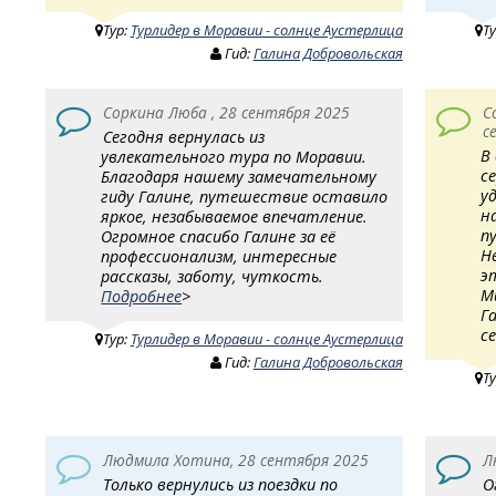
Тур:
Турлидер в Моравии - солнце Аустерлица
Т
Гид:
Галина Добровольская
Соркина Люба , 28 сентября 2025
С
с
Сегодня вернулась из
В
увлекательного тура по Моравии.
с
Благодаря нашему замечательному
у
гиду Галине, путешествие оставило
н
яркое, незабываемое впечатление.
п
Огромное спасибо Галине за её
Н
профессионализм, интересные
э
рассказы, заботу, чуткость.
М
Подробнее
>
Г
с
Тур:
Турлидер в Моравии - солнце Аустерлица
Гид:
Галина Добровольская
Т
Людмила Хотина, 28 сентября 2025
Л
Только вернулись из поездки по
О