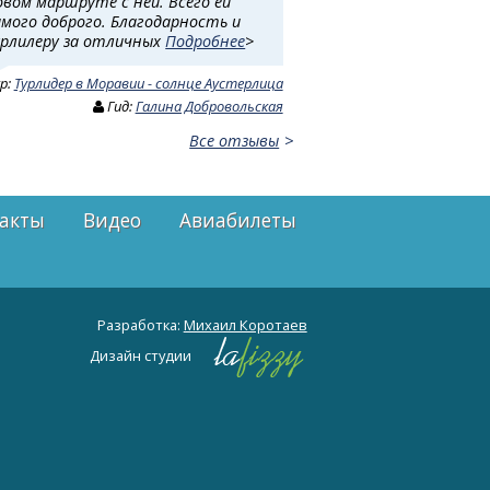
овом маршруте с ней. Всего ей
амого доброго. Благодарность и
урлилеру за отличных
Подробнее
>
ур:
Турлидер в Моравии - солнце Аустерлица
Гид:
Галина Добровольская
Все отзывы
акты
Видео
Авиабилеты
Разработка:
Михаил Коротаев
Дизайн студии