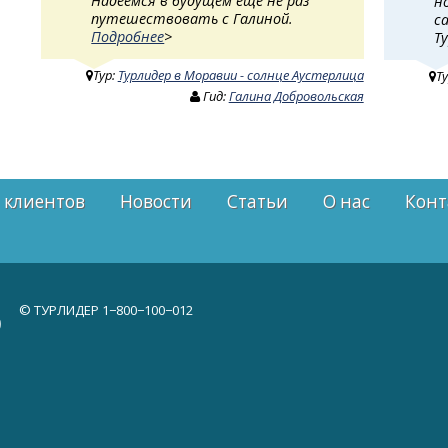
Надеемся в будущем ещё не раз
н
путешествовать с Галиной.
с
Подробнее
>
Т
Тур:
Турлидер в Моравии - солнце Аустерлица
Т
Гид:
Галина Добровольская
 клиентов
Новости
Статьи
О нас
Конт
© ТУРЛИДЕР
1−800−100−012