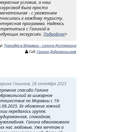
рекрасные условия, а наш
кскурсовод была просто
амечательная - с уважением
тносилась к каждому туристу.
нтересная программа. Надеюсь
стретиться с Галиной в
ледующих экскурсиях.
Подробнее
>
ур:
Турлидер в Моравии - солнце Аустерлица
Гид:
Галина Добровольская
арина Гашинов, 28 сентября 2025
громное спасибо Галине
обровольский за шикарное
утешествие по Моравии с 19-
5.09.2025. Ее обожание южной
ехии передалось группе.
рудированная, спокойная,
ружелюбная. Галина обволакивала
сех нас любовью. Уже мечтаю о