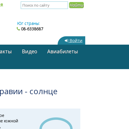
ов
Юг страны:
08-6338687
Войти
акты
Видео
Авиабилеты
равии - солнце
ое
ние южной
,