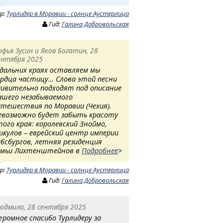
ур:
Турлидер в Моравии - солнце Аустерлица
Гид:
Галина Добровольская
офья Зусин и Яков Богатин, 28
ентября 2025
 дальних краях оставляем мы
ердца частицу… Слова этой песни
дивительно подходят под описание
ашего незабываемого
утешествия по Моравии (Чехия).
евозможно будет забыть красоту
того края: королевский Зноймо,
икулов – еврейский центр империи
абсбургов, летняя резиденция
емьи Лихтенштейнов в
Подробнее
>
ур:
Турлидер в Моравии - солнце Аустерлица
Гид:
Галина Добровольская
юдмила, 28 сентября 2025
громное спасибо Турлидеру за