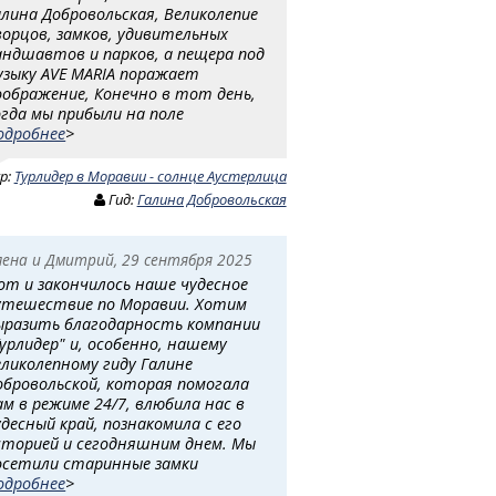
алина Добровольская, Великолепие
ворцов, замков, удивительных
андшавтов и парков, а пещера под
узыку AVE MARIA поражает
оображение, Конечно в тот день,
огда мы прибыли на поле
одробнее
>
ур:
Турлидер в Моравии - солнце Аустерлица
Гид:
Галина Добровольская
лена и Дмитрий, 29 сентября 2025
от и закончилось наше чудесное
утешествие по Моравии. Хотим
ыразить благодарность компании
Турлидер" и, особенно, нашему
еликолепному гиду Галине
обровольской, которая помогала
ам в режиме 24/7, влюбила нас в
удесный край, познакомила с его
сторией и сегодняшним днем. Мы
осетили старинные замки
одробнее
>