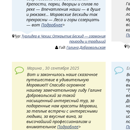
Г
Крепости, парки, дворцы и сплав по
д
реке — Впечатления наши — в душе
л
и рюкзаке… Моравские Бескиды так
м
прекрасны — Леса и горы созерцать
в
— вот
Подробнее
>
к
П
Тур:
Турлидер в Чехии: Открытие Бескид — гармония
природы и традиций
Т
Гид:
Галина Добровольская
Марина , 30 сентября 2025
Е
Вот и закончилось наше сказочное
В
путешествие в удивительную
п
Моравию!!! Спасибо огромное
в
нашему замечательному гиду Галине
"
Добровольский за такой
в
насыщенный интересный тур, за
Д
подаренные нам красоты Моравии,
н
за теплые встречи с интересными
ч
людьми, за вкусные вина, за
и
высочайший профессионализм и
п
внимательное
Подробнее
>
П