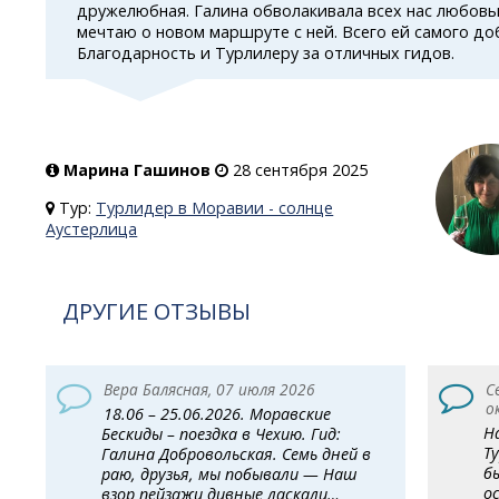
дружелюбная. Галина обволакивала всех нас любовь
мечтаю о новом маршруте с ней. Всего ей самого до
Благодарность и Турлилеру за отличных гидов.
Марина Гашинов
28 сентября 2025
Тур:
Турлидер в Моравии - солнце
Аустерлица
ДРУГИЕ ОТЗЫВЫ
Вера Балясная, 07 июля 2026
С
о
18.06 – 25.06.2026. Моравские
Н
Бескиды – поездка в Чехию. Гид:
Т
Галина Добровольская. Семь дней в
б
раю, друзья, мы побывали — Наш
о
взор пейзажи дивные ласкали…