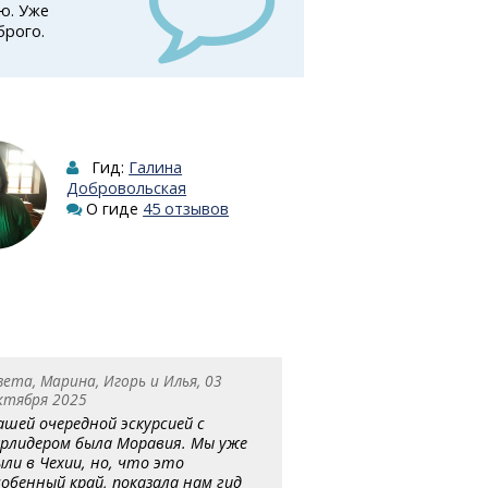
ю. Уже
брого.
Гид:
Галина
Добровольская
О гиде
45 отзывов
вета, Марина, Игорь и Илья, 03
ктября 2025
ашей очередной эскурсией с
урлидером была Моравия. Мы уже
ыли в Чехии, но, что это
собенный край, показала нам гид