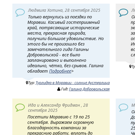
Людмила Хотина, 28 сентября 2025
Л
Только вернулись из поездки по
О
Моравии. Касивый гостеприимный
п
край, потрясающие исторические
э
места, прекрасная природа,
з
получили большое удовольствие. Но
о
этого бы не произошло без
И
замечательного гида Галины
в
Добровольской - все было
с
запланировано и выполнено
идеально, чётко, без срывов. Галина
Т
обладает
Подробнее
>
Тур:
Турлидер в Моравии - солнце Аустерлица
Гид:
Галина Добровольская
Ида и Александр Фридман , 28
М
сентября 2025
О
Посетили Моравию с 19 по 25
Д
сентября. Выражаем огромную
п
благодарность компании за
2
прекрасную работу, вплоть до
Ч