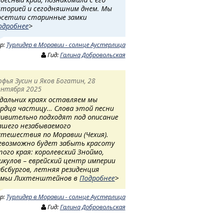
сторией и сегодняшним днем. Мы
осетили старинные замки
одробнее
>
ур:
Турлидер в Моравии - солнце Аустерлица
Гид:
Галина Добровольская
офья Зусин и Яков Богатин, 28
ентября 2025
 дальних краях оставляем мы
ердца частицу… Слова этой песни
дивительно подходят под описание
ашего незабываемого
утешествия по Моравии (Чехия).
евозможно будет забыть красоту
того края: королевский Зноймо,
икулов – еврейский центр империи
абсбургов, летняя резиденция
емьи Лихтенштейнов в
Подробнее
>
ур:
Турлидер в Моравии - солнце Аустерлица
Гид:
Галина Добровольская