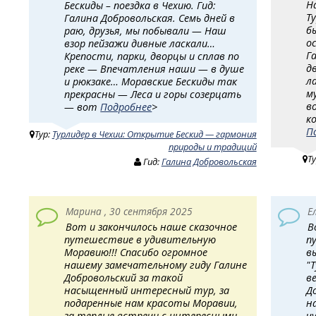
Н
Бескиды – поездка в Чехию. Гид:
Т
Галина Добровольская. Семь дней в
б
раю, друзья, мы побывали — Наш
о
взор пейзажи дивные ласкали…
Г
Крепости, парки, дворцы и сплав по
д
реке — Впечатления наши — в душе
л
и рюкзаке… Моравские Бескиды так
м
прекрасны — Леса и горы созерцать
в
— вот
Подробнее
>
к
П
Тур:
Турлидер в Чехии: Открытие Бескид — гармония
природы и традиций
Т
Гид:
Галина Добровольская
Марина , 30 сентября 2025
Е
Вот и закончилось наше сказочное
В
путешествие в удивительную
п
Моравию!!! Спасибо огромное
в
нашему замечательному гиду Галине
"
Добровольский за такой
в
насыщенный интересный тур, за
Д
подаренные нам красоты Моравии,
н
за теплые встречи с интересными
ч