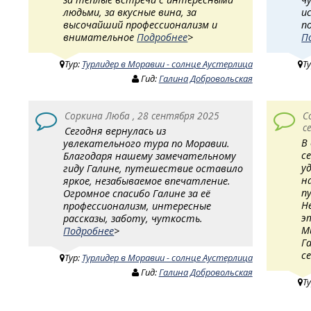
людьми, за вкусные вина, за
и
высочайший профессионализм и
п
внимательное
Подробнее
>
П
Тур:
Турлидер в Моравии - солнце Аустерлица
Т
Гид:
Галина Добровольская
Соркина Люба , 28 сентября 2025
С
с
Сегодня вернулась из
В
увлекательного тура по Моравии.
с
Благодаря нашему замечательному
у
гиду Галине, путешествие оставило
н
яркое, незабываемое впечатление.
п
Огромное спасибо Галине за её
Н
профессионализм, интересные
э
рассказы, заботу, чуткость.
М
Подробнее
>
Г
с
Тур:
Турлидер в Моравии - солнце Аустерлица
Гид:
Галина Добровольская
Т