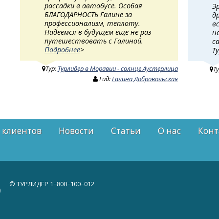
рассадки в автобусе. Особая
Э
БЛАГОДАРНОСТЬ Галине за
д
профессионализм, теплоту.
в
Надеемся в будущем ещё не раз
н
путешествовать с Галиной.
с
Подробнее
>
Т
Тур:
Турлидер в Моравии - солнце Аустерлица
Т
Гид:
Галина Добровольская
 клиентов
Новости
Статьи
О нас
Конт
© ТУРЛИДЕР
1−800−100−012