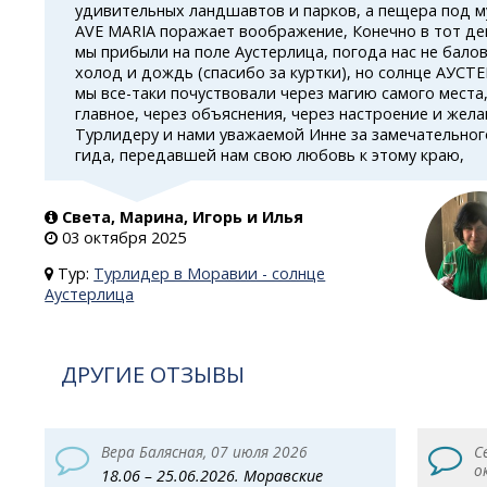
удивительных ландшавтов и парков, а пещера под м
AVE MARIA поражает воображение, Конечно в тот ден
мы прибыли на поле Аустерлица, погода нас не бало
холод и дождь (спасибо за куртки), но солнце АУС
мы все-таки
почуствовали через магию самого места, 
главное, через объяснения, через настроение и жел
Турлидеру и нами уважаемой Инне за замечательног
гида, передавшей нам свою любовь к этому краю,
Света, Марина, Игорь и Илья
03 октября 2025
Тур:
Турлидер в Моравии - солнце
Аустерлица
ДРУГИЕ ОТЗЫВЫ
Вера Балясная, 07 июля 2026
С
о
18.06 – 25.06.2026. Моравские