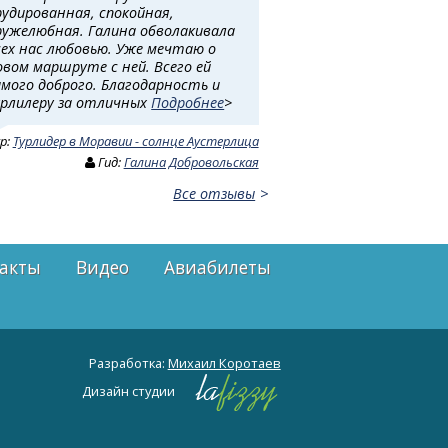
рудированная, спокойная,
ружелюбная. Галина обволакивала
сех нас любовью. Уже мечтаю о
овом маршруте с ней. Всего ей
амого доброго. Благодарность и
урлилеру за отличных
Подробнее
>
ур:
Турлидер в Моравии - солнце Аустерлица
Гид:
Галина Добровольская
Все отзывы
акты
Видео
Авиабилеты
Разработка:
Михаил Коротаев
Дизайн студии