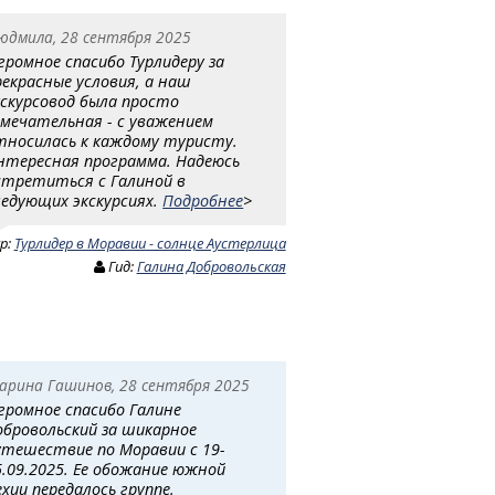
юдмила, 28 сентября 2025
громное спасибо Турлидеру за
рекрасные условия, а наш
кскурсовод была просто
амечательная - с уважением
тносилась к каждому туристу.
нтересная программа. Надеюсь
стретиться с Галиной в
ледующих экскурсиях.
Подробнее
>
ур:
Турлидер в Моравии - солнце Аустерлица
Гид:
Галина Добровольская
арина Гашинов, 28 сентября 2025
громное спасибо Галине
обровольский за шикарное
утешествие по Моравии с 19-
5.09.2025. Ее обожание южной
ехии передалось группе.