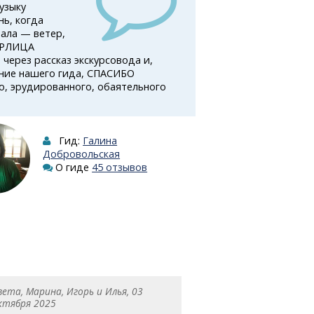
узыку
ь, когда
вала — ветер,
ТЕРЛИЦА
через рассказ экскурсовода и,
ание нашего гида, СПАСИБО
о, эрудированного, обаятельного
Гид:
Галина
Добровольская
О гиде
45 отзывов
вета, Марина, Игорь и Илья, 03
ктября 2025