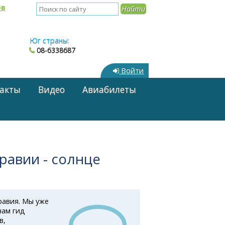
ов
Юг страны:
08-6338687
Войти
акты
Видео
Авиабилеты
равии - солнце
авия. Мы уже
нам гид
в,