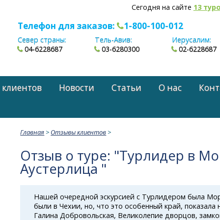
Сегодня на сайте
13 тур
Телефон для заказов:
1-800-100-012
Север страны:
Тель-Авив:
Иерусалим:
04-6228687
03-6280300
02-6228687
 клиентов
Новости
Статьи
О нас
Конт
Главная
>
Отзывы клиентов
>
Отзыв о туре: "Турлидер в Мо
Аустерлица "
Нашей очередной эскурсией с Турлидером была Мор
были в Чехии, но, что это особенный край, показала 
Галина Добровольская, Великолепие дворцов, замко