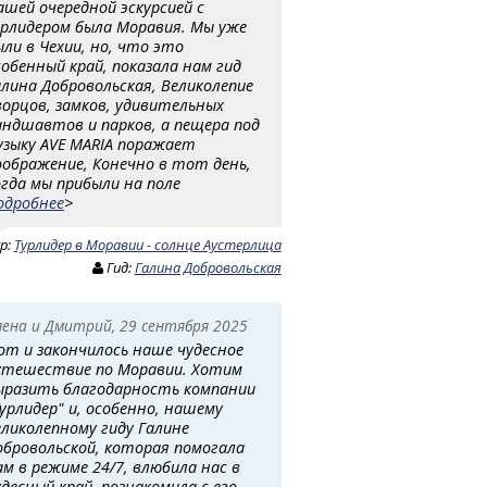
ашей очередной эскурсией с
урлидером была Моравия. Мы уже
ыли в Чехии, но, что это
собенный край, показала нам гид
алина Добровольская, Великолепие
ворцов, замков, удивительных
андшавтов и парков, а пещера под
узыку AVE MARIA поражает
оображение, Конечно в тот день,
огда мы прибыли на поле
одробнее
>
ур:
Турлидер в Моравии - солнце Аустерлица
Гид:
Галина Добровольская
лена и Дмитрий, 29 сентября 2025
от и закончилось наше чудесное
утешествие по Моравии. Хотим
ыразить благодарность компании
Турлидер" и, особенно, нашему
еликолепному гиду Галине
обровольской, которая помогала
ам в режиме 24/7, влюбила нас в
удесный край, познакомила с его