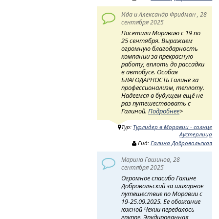
Ида и Александр Фридман , 28
сентября 2025
Посетили Моравию с 19 по
25 сентября. Выражаем
огромную благодарность
компании за прекрасную
работу, вплоть до рассадки
в автобусе. Особая
БЛАГОДАРНОСТЬ Галине за
профессионализм, теплоту.
Надеемся в будущем ещё не
раз путешествовать с
Галиной.
Подробнее
>
Тур:
Турлидер в Моравии - солнце
Аустерлица
Гид:
Галина Добровольская
Марина Гашинов, 28
сентября 2025
Огромное спасибо Галине
Добровольский за шикарное
путешествие по Моравии с
19-25.09.2025. Ее обожание
южной Чехии передалось
группе. Эрудированная,