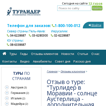
Сегодня на сайте
13 туров
Телефон для заказов:
1-800-100-012
Войти
Север страны:
Тель-Авив:
Иерусалим:
04-6228687
03-6280300
02-6228687
Юг страны:
08-6338687
Туры
Гиды
Отзывы клиентов
Новости
Статьи
О нас
Контакты
Видео
Авиабилеты
Cовет дня
Рассказ дня
Главная
>
Отзывы клиентов
>
ТУРЫ
ПО
СТРАНАМ
Отзыв о туре:
"Турлидер в
Австрия
(3)
Моравии - солнце
Германия
(2)
Аустерлица -
Италия
(2)
дополнительная
Мадейра
(2)