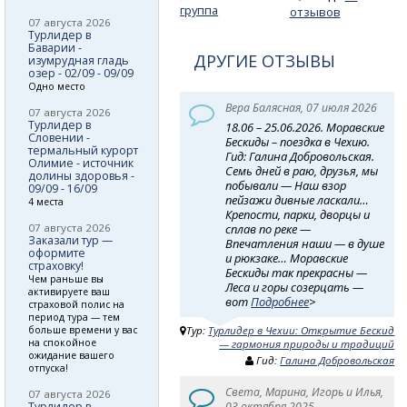
группа
отзывов
07 августа 2026
Турлидер в
Баварии -
ДРУГИЕ ОТЗЫВЫ
изумрудная гладь
озер - 02/09 - 09/09
Одно место
Вера Балясная, 07 июля 2026
07 августа 2026
Турлидер в
18.06 – 25.06.2026. Моравские
Словении -
Бескиды – поездка в Чехию.
термальный курорт
Гид: Галина Добровольская.
Олимие - источник
Семь дней в раю, друзья, мы
долины здоровья -
побывали — Наш взор
09/09 - 16/09
пейзажи дивные ласкали…
4 места
Крепости, парки, дворцы и
сплав по реке —
07 августа 2026
Заказали тур —
Впечатления наши — в душе
оформите
и рюкзаке… Моравские
страховку!
Бескиды так прекрасны —
Чем раньше вы
Леса и горы созерцать —
активируете ваш
вот
Подробнее
>
страховой полис на
период тура — тем
больше времени у вас
Тур:
Турлидер в Чехии: Открытие Бескид
на спокойное
— гармония природы и традиций
ожидание вашего
Гид:
Галина Добровольская
отпуска!
Света, Марина, Игорь и Илья,
07 августа 2026
03 октября 2025
Турлидер в