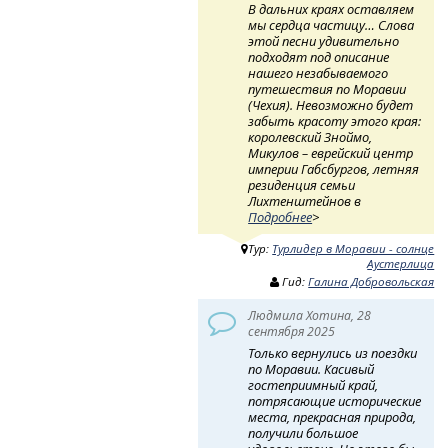
В дальних краях оставляем
мы сердца частицу… Слова
этой песни удивительно
подходят под описание
нашего незабываемого
путешествия по Моравии
(Чехия). Невозможно будет
забыть красоту этого края:
королевский Зноймо,
Микулов – еврейский центр
империи Габсбургов, летняя
резиденция семьи
Лихтенштейнов в
Подробнее
>
Тур:
Турлидер в Моравии - солнце
Аустерлица
Гид:
Галина Добровольская
Людмила Хотина, 28
сентября 2025
Только вернулись из поездки
по Моравии. Касивый
гостеприимный край,
потрясающие исторические
места, прекрасная природа,
получили большое