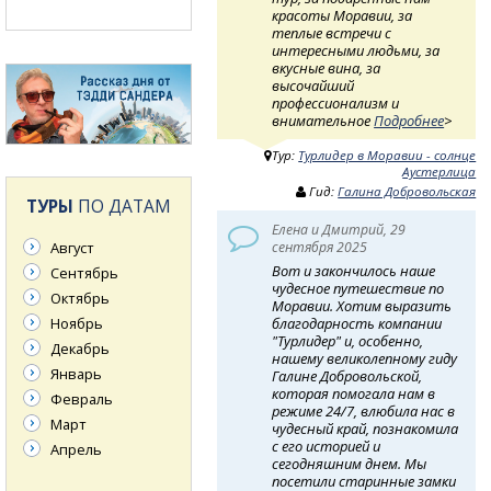
красоты Моравии, за
теплые встречи с
интересными людьми, за
вкусные вина, за
высочайший
профессионализм и
внимательное
Подробнее
>
Тур:
Турлидер в Моравии - солнце
Аустерлица
Гид:
Галина Добровольская
ТУРЫ
ПО ДАТАМ
Елена и Дмитрий, 29
Август
сентября 2025
Вот и закончилось наше
Сентябрь
чудесное путешествие по
Октябрь
Моравии. Хотим выразить
благодарность компании
Ноябрь
"Турлидер" и, особенно,
Декабрь
нашему великолепному гиду
Январь
Галине Добровольской,
которая помогала нам в
Февраль
режиме 24/7, влюбила нас в
Март
чудесный край, познакомила
с его историей и
Апрель
сегодняшним днем. Мы
посетили старинные замки