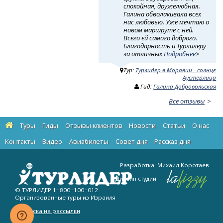
спокойная, дружелюбная.
Галина обволакивала всех
нас любовью. Уже мечтаю о
новом маршруте с ней.
Всего ей самого доброго.
Благодарность и Турлилеру
за отличных
Подробнее
>
Тур:
Турлидер в Моравии - солнце
Аустерлица
Гид:
Галина Добровольская
Все отзывы
Туры
Гиды
Отзывы клиентов
Новости
Статьи
О нас
Контакты
Видео
Авиабилеты
Cовет дня
Рассказ дня
Разработка:
Михаил Коротаев
Дизайн студии
© ТУРЛИДЕР
1−800−100−012
Организованные туры из Израиля
Подписка на рассылки