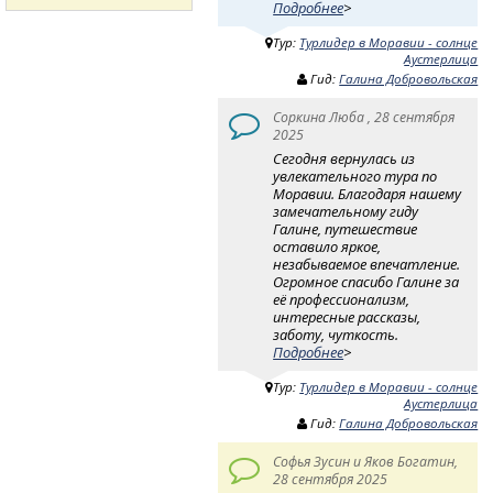
Подробнее
>
Тур:
Турлидер в Моравии - солнце
Аустерлица
Гид:
Галина Добровольская
Соркина Люба , 28 сентября
2025
Сегодня вернулась из
увлекательного тура по
Моравии. Благодаря нашему
замечательному гиду
Галине, путешествие
оставило яркое,
незабываемое впечатление.
Огромное спасибо Галине за
её профессионализм,
интересные рассказы,
заботу, чуткость.
Подробнее
>
Тур:
Турлидер в Моравии - солнце
Аустерлица
Гид:
Галина Добровольская
Софья Зусин и Яков Богатин,
28 сентября 2025