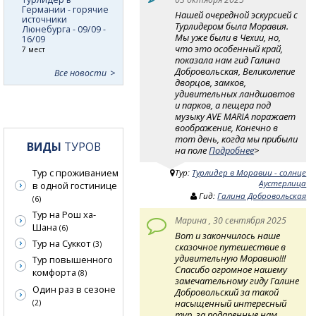
Германии - горячие
Нашей очередной эскурсией с
источники
Турлидером была Моравия.
Люнебурга - 09/09 -
Мы уже были в Чехии, но,
16/09
что это особенный край,
7 мест
показала нам гид Галина
Добровольская, Великолепие
Все новости
дворцов, замков,
удивительных ландшавтов
и парков, а пещера под
музыку AVE MARIA поражает
воображение, Конечно в
тот день, когда мы прибыли
ВИДЫ
ТУРОВ
на поле
Подробнее
>
Тур с проживанием
Тур:
Турлидер в Моравии - солнце
Аустерлица
в одной гостинице
Гид:
Галина Добровольская
(6)
Тур на Рош ха-
Марина , 30 сентября 2025
Шана
(6)
Вот и закончилось наше
Тур на Суккот
(3)
сказочное путешествие в
удивительную Моравию!!!
Тур повышенного
Спасибо огромное нашему
комфорта
(8)
замечательному гиду Галине
Один раз в сезоне
Добровольский за такой
насыщенный интересный
(2)
тур, за подаренные нам