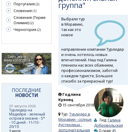
группа"
Португалия
(2)
Словения
(1)
Словения (Терме
Выбрали тур
Олимие)
(2)
в Моравию,
так как это
Черногория
(2)
новое
направление компании Турлидер
и очень хотелось новых
впечатлений. Наш гид Галина
пленила нас всех обаянием,
профессионализмом, заботой
о каждом туристе, Большое
спасибо за прекрасный тур!
ПОСЛЕДНИЕ
Годлина
НОВОСТИ
Кузнец
15 сентября 2018
07 августа 2026
Турлидер на
Тур:
Турлидер в
Мадейре - зеленый
остров в океане - 5*
Моравии - солнце
Гид:
Галина
- 10 дней - 11/10 -
Аустерлица -
Добровольская
20/10
дополнительная
О гиде
45
3 места