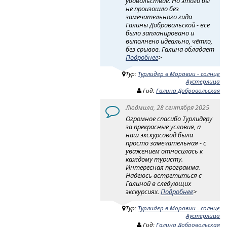
удовольствие. Но этого бы
не произошло без
замечательного гида
Галины Добровольской - все
было запланировано и
выполнено идеально, чётко,
без срывов. Галина обладает
Подробнее
>
Тур:
Турлидер в Моравии - солнце
Аустерлица
Гид:
Галина Добровольская
Людмила, 28 сентября 2025
Огромное спасибо Турлидеру
за прекрасные условия, а
наш экскурсовод была
просто замечательная - с
уважением относилась к
каждому туристу.
Интересная программа.
Надеюсь встретиться с
Галиной в следующих
экскурсиях.
Подробнее
>
Тур:
Турлидер в Моравии - солнце
Аустерлица
Гид:
Галина Добровольская