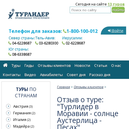
Сегодня на сайте
13 туров
Телефон для заказов:
1-800-100-012
Войти
Север страны:
Тель-Авив:
Иерусалим:
04-6228687
03-6280300
02-6228687
Юг страны:
08-6338687
Туры
Гиды
Отзывы клиентов
Новости
Статьи
О нас
Контакты
Видео
Авиабилеты
Cовет дня
Рассказ дня
Главная
>
Отзывы клиентов
>
ТУРЫ
ПО
СТРАНАМ
Отзыв о туре:
"Турлидер в
Австрия
(3)
Моравии - солнце
Германия
(2)
Аустерлица -
Италия
(2)
Песах"
Мадейра
(2)