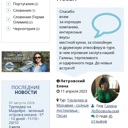
Португалия
(2)
Словения
(1)
Спасибо
всем
Словения (Терме
за хорошую
Олимие)
(2)
компанию,
Черногория
(2)
интересные
вкусы
местной кухни, за спокойную
и дружескую атмосферу в туре,
в чем огромная заслуга нашей
Галины, терпеливого
и одаренного гида. До новых
встреч!!!
Петровский
Елена
ПОСЛЕДНИЕ
11 апреля 2023
НОВОСТИ
Тур:
Турлидер в
07 августа 2026
Моравии - солнце
Гид:
Галина
Турлидер на
Аустерлица -
Мадейре - зеленый
Добровольская
остров в океане - 5*
Песах
О гиде
45
- 10 дней - 11/10 -
отзывов
20/10
3 места