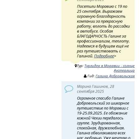
Посетили Моравию с 19 по
25 сентября. Выражаем
огромную благодарность
компании за прекрасную
работу, вплоть до рассадки
в автобусе. Особая
БЛАГОДАРНОСТЬ Галине за
профессионализм, теплоту.
Надеемся в будущем ещё не
раз путешествовать с
Галиной.
Подробнее
>
Тур:
Турлидер в Моравии - солнце
Аустерлица
Гид:
Галина Добровольская
Марина Гашинов, 28
сентября 2025
Огромное спасибо Галине
Добровольский за шикарное
путешествие по Моравии с
19-25.09.2025. Ее обожание
южной Чехии передалось
группе. Эрудированная,
спокойная, дружелюбная.
Галина обволакивала всех
нас любовью. Уже мечтаю о