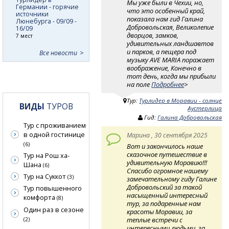
Мы уже были в Чехии, но,
Германии - горячие
что это особенный край,
источники
показала нам гид Галина
Люнебурга - 09/09 -
Добровольская, Великолепие
16/09
дворцов, замков,
7 мест
удивительных ландшавтов
и парков, а пещера под
Все новости
музыку AVE MARIA поражает
воображение, Конечно в
тот день, когда мы прибыли
на поле
Подробнее
>
Тур:
Турлидер в Моравии - солнце
ВИДЫ
ТУРОВ
Аустерлица
Гид:
Галина Добровольская
Тур с проживанием
в одной гостинице
Марина , 30 сентября 2025
(6)
Вот и закончилось наше
сказочное путешествие в
Тур на Рош ха-
удивительную Моравию!!!
Шана
(6)
Спасибо огромное нашему
Тур на Суккот
(3)
замечательному гиду Галине
Добровольский за такой
Тур повышенного
насыщенный интересный
комфорта
(8)
тур, за подаренные нам
Один раз в сезоне
красоты Моравии, за
теплые встречи с
(2)
интересными людьми, за