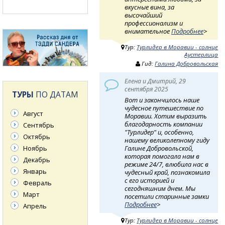
вкусные вина, за
высочайший
профессионализм и
внимательное
Подробнее
>
Тур:
Турлидер в Моравии - солнце
Аустерлица
Гид:
Галина Добровольская
Елена и Дмитрий, 29
сентября 2025
ТУРЫ
ПО ДАТАМ
Вот и закончилось наше
чудесное путешествие по
Август
Моравии. Хотим выразить
благодарность компании
Сентябрь
"Турлидер" и, особенно,
Октябрь
нашему великолепному гиду
Ноябрь
Галине Добровольской,
которая помогала нам в
Декабрь
режиме 24/7, влюбила нас в
Январь
чудесный край, познакомила
с его историей и
Февраль
сегодняшним днем. Мы
Март
посетили старинные замки
Подробнее
>
Апрель
Тур:
Турлидер в Моравии - солнце