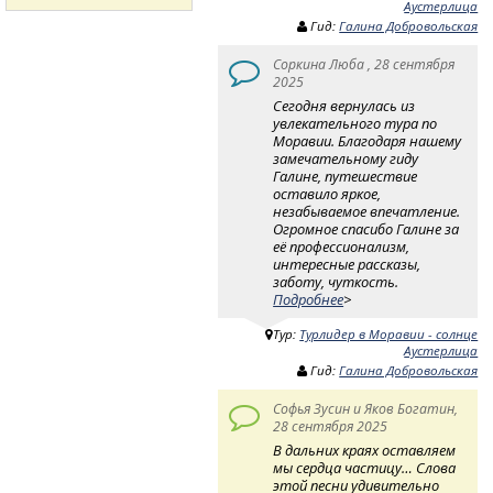
Аустерлица
Гид:
Галина Добровольская
Соркина Люба , 28 сентября
2025
Сегодня вернулась из
увлекательного тура по
Моравии. Благодаря нашему
замечательному гиду
Галине, путешествие
оставило яркое,
незабываемое впечатление.
Огромное спасибо Галине за
её профессионализм,
интересные рассказы,
заботу, чуткость.
Подробнее
>
Тур:
Турлидер в Моравии - солнце
Аустерлица
Гид:
Галина Добровольская
Софья Зусин и Яков Богатин,
28 сентября 2025
В дальних краях оставляем
мы сердца частицу… Слова
этой песни удивительно