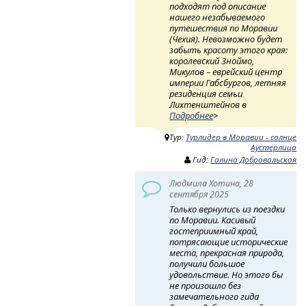
подходят под описание
нашего незабываемого
путешествия по Моравии
(Чехия). Невозможно будет
забыть красоту этого края:
королевский Зноймо,
Микулов – еврейский центр
империи Габсбургов, летняя
резиденция семьи
Лихтенштейнов в
Подробнее
>
Тур:
Турлидер в Моравии - солнце
Аустерлица
Гид:
Галина Добровольская
Людмила Хотина, 28
сентября 2025
Только вернулись из поездки
по Моравии. Касивый
гостеприимный край,
потрясающие исторические
места, прекрасная природа,
получили большое
удовольствие. Но этого бы
не произошло без
замечательного гида