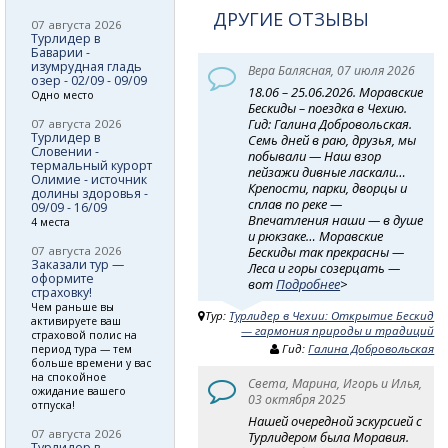
ДРУГИЕ ОТЗЫВЫ
07 августа 2026
Турлидер в
Баварии -
изумрудная гладь
Вера Балясная, 07 июля 2026
озер - 02/09 - 09/09
18.06 – 25.06.2026. Моравские
Одно место
Бескиды – поездка в Чехию.
Гид: Галина Добровольская.
07 августа 2026
Турлидер в
Семь дней в раю, друзья, мы
Словении -
побывали — Наш взор
термальный курорт
пейзажи дивные ласкали…
Олимие - источник
Крепости, парки, дворцы и
долины здоровья -
сплав по реке —
09/09 - 16/09
Впечатления наши — в душе
4 места
и рюкзаке… Моравские
07 августа 2026
Бескиды так прекрасны —
Заказали тур —
Леса и горы созерцать —
оформите
вот
Подробнее
>
страховку!
Чем раньше вы
Тур:
Турлидер в Чехии: Открытие Бескид
активируете ваш
— гармония природы и традиций
страховой полис на
Гид:
Галина Добровольская
период тура — тем
больше времени у вас
на спокойное
Света, Марина, Игорь и Илья,
ожидание вашего
03 октября 2025
отпуска!
Нашей очередной эскурсией с
07 августа 2026
Турлидером была Моравия.
Турлидер в