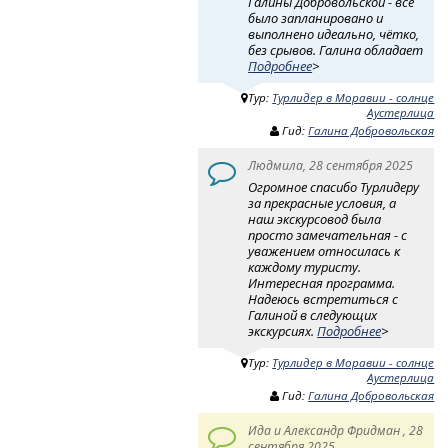
Галины Добровольской - все
было запланировано и
выполнено идеально, чётко,
без срывов. Галина обладает
Подробнее
>
Тур:
Турлидер в Моравии - солнце
Аустерлица
Гид:
Галина Добровольская
Людмила, 28 сентября 2025
Огромное спасибо Турлидеру
за прекрасные условия, а
наш экскурсовод была
просто замечательная - с
уважением относилась к
каждому туристу.
Интересная программа.
Надеюсь встретиться с
Галиной в следующих
экскурсиях.
Подробнее
>
Тур:
Турлидер в Моравии - солнце
Аустерлица
Гид:
Галина Добровольская
Ида и Александр Фридман , 28
сентября 2025