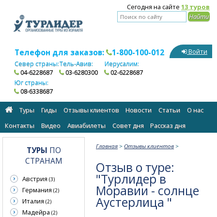
Сегодня на сайте
13 туров
Телефон для заказов:
1-800-100-012
Войти
Север страны:
Тель-Авив:
Иерусалим:
04-6228687
03-6280300
02-6228687
Юг страны:
08-6338687
Туры
Гиды
Отзывы клиентов
Новости
Статьи
О нас
Контакты
Видео
Авиабилеты
Cовет дня
Рассказ дня
Главная
>
Отзывы клиентов
>
ТУРЫ
ПО
СТРАНАМ
Отзыв о туре:
"Турлидер в
Австрия
(3)
Моравии - солнце
Германия
(2)
Аустерлица "
Италия
(2)
Мадейра
(2)