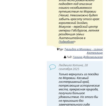
подходят под описание
нашего незабываемого
путешествия по Моравии
(Чехия). Невозможно будет
забыть красоту этого края:
королевский Зноймо,
Микулов – еврейский центр
империи Габсбургов, летняя
резиденция семьи
Лихтенштейнов в
Подробнее
>
Тур:
Турлидер в Моравии - солнце
Аустерлица
Гид:
Галина Добровольская
Людмила Хотина, 28
сентября 2025
Только вернулись из поездки
по Моравии. Касивый
гостеприимный край,
потрясающие исторические
места, прекрасная природа,
получили большое
удовольствие. Но этого бы
не произошло без
замечательного гида