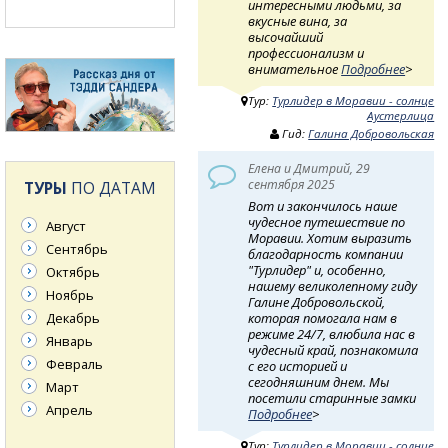
интересными людьми, за
вкусные вина, за
высочайший
профессионализм и
внимательное
Подробнее
>
Тур:
Турлидер в Моравии - солнце
Аустерлица
Гид:
Галина Добровольская
Елена и Дмитрий, 29
сентября 2025
ТУРЫ
ПО ДАТАМ
Вот и закончилось наше
чудесное путешествие по
Август
Моравии. Хотим выразить
Сентябрь
благодарность компании
"Турлидер" и, особенно,
Октябрь
нашему великолепному гиду
Ноябрь
Галине Добровольской,
Декабрь
которая помогала нам в
режиме 24/7, влюбила нас в
Январь
чудесный край, познакомила
Февраль
с его историей и
сегодняшним днем. Мы
Март
посетили старинные замки
Апрель
Подробнее
>
Тур:
Турлидер в Моравии - солнце