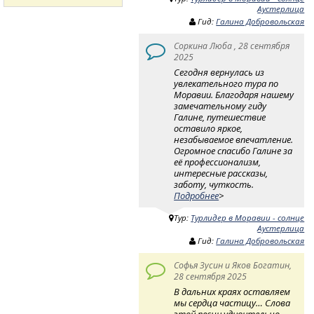
Аустерлица
Гид:
Галина Добровольская
Соркина Люба , 28 сентября
2025
Сегодня вернулась из
увлекательного тура по
Моравии. Благодаря нашему
замечательному гиду
Галине, путешествие
оставило яркое,
незабываемое впечатление.
Огромное спасибо Галине за
её профессионализм,
интересные рассказы,
заботу, чуткость.
Подробнее
>
Тур:
Турлидер в Моравии - солнце
Аустерлица
Гид:
Галина Добровольская
Софья Зусин и Яков Богатин,
28 сентября 2025
В дальних краях оставляем
мы сердца частицу… Слова
этой песни удивительно