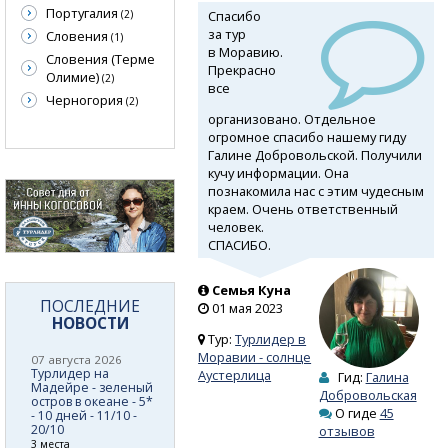
Португалия
Спасибо
(2)
за тур
Словения
(1)
в Моравию.
Словения (Терме
Прекрасно
Олимие)
(2)
все
Черногория
(2)
организовано. Отдельное
огромное спасибо нашему гиду
Галине Добровольской. Получили
кучу информации. Она
познакомила нас с этим чудесным
краем. Очень ответственный
человек.
СПАСИБО.
Семья Куна
ПОСЛЕДНИЕ
01 мая 2023
НОВОСТИ
Тур:
Турлидер в
Моравии - солнце
07 августа 2026
Турлидер на
Аустерлица
Гид:
Галина
Мадейре - зеленый
Добровольская
остров в океане - 5*
О гиде
45
- 10 дней - 11/10 -
20/10
отзывов
3 места