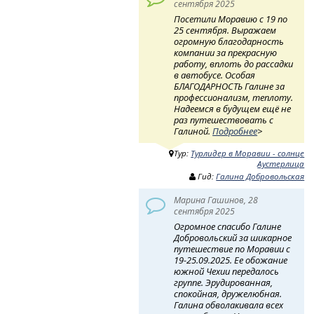
сентября 2025
Посетили Моравию с 19 по
25 сентября. Выражаем
огромную благодарность
компании за прекрасную
работу, вплоть до рассадки
в автобусе. Особая
БЛАГОДАРНОСТЬ Галине за
профессионализм, теплоту.
Надеемся в будущем ещё не
раз путешествовать с
Галиной.
Подробнее
>
Тур:
Турлидер в Моравии - солнце
Аустерлица
Гид:
Галина Добровольская
Марина Гашинов, 28
сентября 2025
Огромное спасибо Галине
Добровольский за шикарное
путешествие по Моравии с
19-25.09.2025. Ее обожание
южной Чехии передалось
группе. Эрудированная,
спокойная, дружелюбная.
Галина обволакивала всех