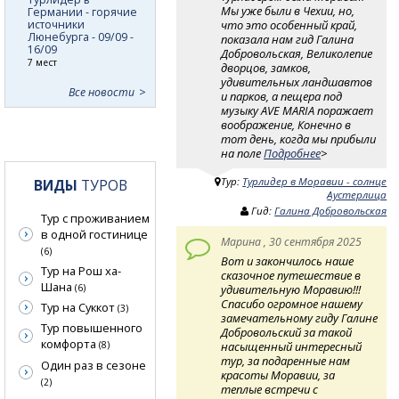
Мы уже были в Чехии, но,
Германии - горячие
что это особенный край,
источники
Люнебурга - 09/09 -
показала нам гид Галина
16/09
Добровольская, Великолепие
7 мест
дворцов, замков,
удивительных ландшавтов
Все новости
и парков, а пещера под
музыку AVE MARIA поражает
воображение, Конечно в
тот день, когда мы прибыли
на поле
Подробнее
>
Тур:
Турлидер в Моравии - солнце
ВИДЫ
ТУРОВ
Аустерлица
Гид:
Галина Добровольская
Тур с проживанием
в одной гостинице
Марина , 30 сентября 2025
(6)
Вот и закончилось наше
Тур на Рош ха-
сказочное путешествие в
Шана
удивительную Моравию!!!
(6)
Спасибо огромное нашему
Тур на Суккот
(3)
замечательному гиду Галине
Тур повышенного
Добровольский за такой
комфорта
насыщенный интересный
(8)
тур, за подаренные нам
Один раз в сезоне
красоты Моравии, за
(2)
теплые встречи с