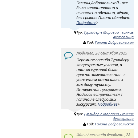
Галины Добровольской - все
было запланировано и
выполнено идеально, чётко,
без срывов. Галина обладает
Подробнее
>
Тур:
Турлидер в Моравии - солнце
Аустерлица
Гид:
Галина Добровольская
Людмила, 28 сентября 2025
Огромное спасибо Турлидеру
за прекрасные условия, а
наш экскурсовод была
просто замечательная - с
уважением относилась к
каждому туристу.
Интересная программа.
Надеюсь встретиться с
Галиной в следующих
экскурсиях.
Подробнее
>
Тур:
Турлидер в Моравии - солнце
Аустерлица
Гид:
Галина Добровольская
Ида и Александр Фридман , 28