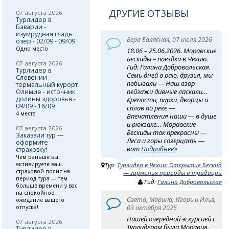
ДРУГИЕ ОТЗЫВЫ
07 августа 2026
Турлидер в
Баварии -
изумрудная гладь
Вера Балясная, 07 июля 2026
озер - 02/09 - 09/09
Одно место
18.06 – 25.06.2026. Моравские
Бескиды – поездка в Чехию.
07 августа 2026
Гид: Галина Добровольская.
Турлидер в
Семь дней в раю, друзья, мы
Словении -
побывали — Наш взор
термальный курорт
пейзажи дивные ласкали…
Олимие - источник
долины здоровья -
Крепости, парки, дворцы и
09/09 - 16/09
сплав по реке —
4 места
Впечатления наши — в душе
и рюкзаке… Моравские
07 августа 2026
Бескиды так прекрасны —
Заказали тур —
Леса и горы созерцать —
оформите
вот
Подробнее
>
страховку!
Чем раньше вы
активируете ваш
Тур:
Турлидер в Чехии: Открытие Бескид
страховой полис на
— гармония природы и традиций
период тура — тем
Гид:
Галина Добровольская
больше времени у вас
на спокойное
Света, Марина, Игорь и Илья,
ожидание вашего
03 октября 2025
отпуска!
Нашей очередной эскурсией с
07 августа 2026
Турлидером была Моравия.
Турлидер в