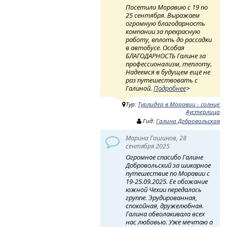
Посетили Моравию с 19 по
25 сентября. Выражаем
огромную благодарность
компании за прекрасную
работу, вплоть до рассадки
в автобусе. Особая
БЛАГОДАРНОСТЬ Галине за
профессионализм, теплоту.
Надеемся в будущем ещё не
раз путешествовать с
Галиной.
Подробнее
>
Тур:
Турлидер в Моравии - солнце
Аустерлица
Гид:
Галина Добровольская
Марина Гашинов, 28
сентября 2025
Огромное спасибо Галине
Добровольский за шикарное
путешествие по Моравии с
19-25.09.2025. Ее обожание
южной Чехии передалось
группе. Эрудированная,
спокойная, дружелюбная.
Галина обволакивала всех
нас любовью. Уже мечтаю о