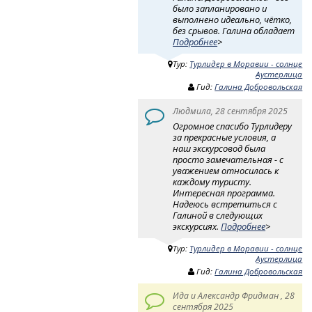
было запланировано и
выполнено идеально, чётко,
без срывов. Галина обладает
Подробнее
>
Тур:
Турлидер в Моравии - солнце
Аустерлица
Гид:
Галина Добровольская
Людмила, 28 сентября 2025
Огромное спасибо Турлидеру
за прекрасные условия, а
наш экскурсовод была
просто замечательная - с
уважением относилась к
каждому туристу.
Интересная программа.
Надеюсь встретиться с
Галиной в следующих
экскурсиях.
Подробнее
>
Тур:
Турлидер в Моравии - солнце
Аустерлица
Гид:
Галина Добровольская
Ида и Александр Фридман , 28
сентября 2025