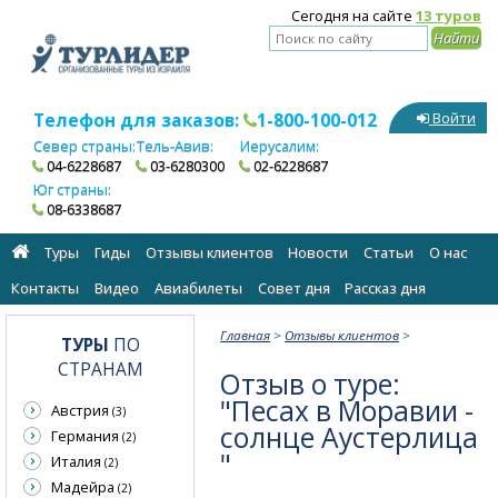
Сегодня на сайте
13 туров
Телефон для заказов:
1-800-100-012
Войти
Север страны:
Тель-Авив:
Иерусалим:
04-6228687
03-6280300
02-6228687
Юг страны:
08-6338687
Туры
Гиды
Отзывы клиентов
Новости
Статьи
О нас
Контакты
Видео
Авиабилеты
Cовет дня
Рассказ дня
Главная
>
Отзывы клиентов
>
ТУРЫ
ПО
СТРАНАМ
Отзыв о туре:
"Песах в Моравии -
Австрия
(3)
солнце Аустерлица
Германия
(2)
"
Италия
(2)
Мадейра
(2)