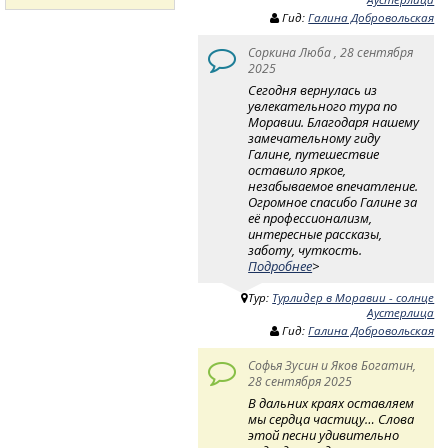
Гид:
Галина Добровольская
Соркина Люба , 28 сентября
2025
Сегодня вернулась из
увлекательного тура по
Моравии. Благодаря нашему
замечательному гиду
Галине, путешествие
оставило яркое,
незабываемое впечатление.
Огромное спасибо Галине за
её профессионализм,
интересные рассказы,
заботу, чуткость.
Подробнее
>
Тур:
Турлидер в Моравии - солнце
Аустерлица
Гид:
Галина Добровольская
Софья Зусин и Яков Богатин,
28 сентября 2025
В дальних краях оставляем
мы сердца частицу… Слова
этой песни удивительно