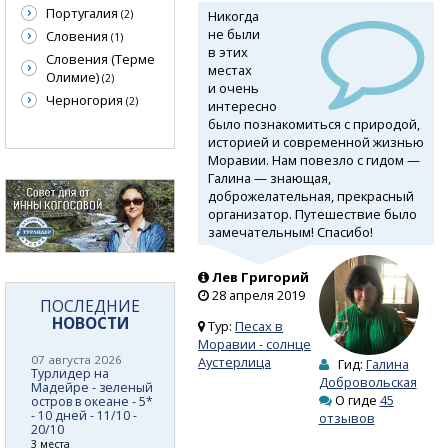
Португалия
Никогда
(2)
не были
Словения
(1)
в этих
Словения (Терме
местах
Олимие)
(2)
и очень
Черногория
(2)
интересно
было познакомиться с природой,
историей и современной жизнью
Моравии. Нам повезло с гидом —
Галина — знающая,
доброжелательная, прекрасный
организатор. Путешествие было
замечательным! Спасибо!
Лев Григорий
28 апреля 2019
ПОСЛЕДНИЕ
НОВОСТИ
Тур:
Песах в
Моравии - солнце
07 августа 2026
Аустерлица
Гид:
Галина
Турлидер на
Добровольская
Мадейре - зеленый
О гиде
45
остров в океане - 5*
- 10 дней - 11/10 -
отзывов
20/10
3 места