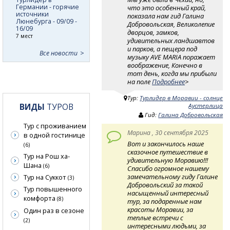
Германии - горячие
что это особенный край,
источники
показала нам гид Галина
Люнебурга - 09/09 -
Добровольская, Великолепие
16/09
дворцов, замков,
7 мест
удивительных ландшавтов
и парков, а пещера под
Все новости
музыку AVE MARIA поражает
воображение, Конечно в
тот день, когда мы прибыли
на поле
Подробнее
>
Тур:
Турлидер в Моравии - солнце
ВИДЫ
ТУРОВ
Аустерлица
Гид:
Галина Добровольская
Тур с проживанием
Марина , 30 сентября 2025
в одной гостинице
Вот и закончилось наше
(6)
сказочное путешествие в
Тур на Рош ха-
удивительную Моравию!!!
Шана
(6)
Спасибо огромное нашему
замечательному гиду Галине
Тур на Суккот
(3)
Добровольский за такой
Тур повышенного
насыщенный интересный
комфорта
(8)
тур, за подаренные нам
красоты Моравии, за
Один раз в сезоне
теплые встречи с
(2)
интересными людьми, за