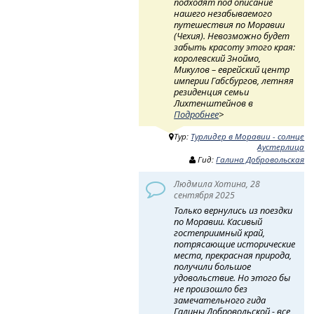
подходят под описание
нашего незабываемого
путешествия по Моравии
(Чехия). Невозможно будет
забыть красоту этого края:
королевский Зноймо,
Микулов – еврейский центр
империи Габсбургов, летняя
резиденция семьи
Лихтенштейнов в
Подробнее
>
Тур:
Турлидер в Моравии - солнце
Аустерлица
Гид:
Галина Добровольская
Людмила Хотина, 28
сентября 2025
Только вернулись из поездки
по Моравии. Касивый
гостеприимный край,
потрясающие исторические
места, прекрасная природа,
получили большое
удовольствие. Но этого бы
не произошло без
замечательного гида
Галины Добровольской - все