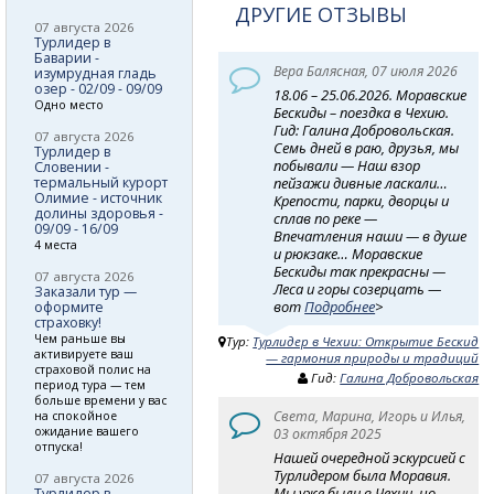
ДРУГИЕ ОТЗЫВЫ
07 августа 2026
Турлидер в
Баварии -
Вера Балясная, 07 июля 2026
изумрудная гладь
озер - 02/09 - 09/09
18.06 – 25.06.2026. Моравские
Одно место
Бескиды – поездка в Чехию.
Гид: Галина Добровольская.
07 августа 2026
Семь дней в раю, друзья, мы
Турлидер в
побывали — Наш взор
Словении -
термальный курорт
пейзажи дивные ласкали…
Олимие - источник
Крепости, парки, дворцы и
долины здоровья -
сплав по реке —
09/09 - 16/09
Впечатления наши — в душе
4 места
и рюкзаке… Моравские
Бескиды так прекрасны —
07 августа 2026
Леса и горы созерцать —
Заказали тур —
вот
Подробнее
>
оформите
страховку!
Чем раньше вы
Тур:
Турлидер в Чехии: Открытие Бескид
активируете ваш
— гармония природы и традиций
страховой полис на
Гид:
Галина Добровольская
период тура — тем
больше времени у вас
Света, Марина, Игорь и Илья,
на спокойное
ожидание вашего
03 октября 2025
отпуска!
Нашей очередной эскурсией с
Турлидером была Моравия.
07 августа 2026
Мы уже были в Чехии, но,
Турлидер в