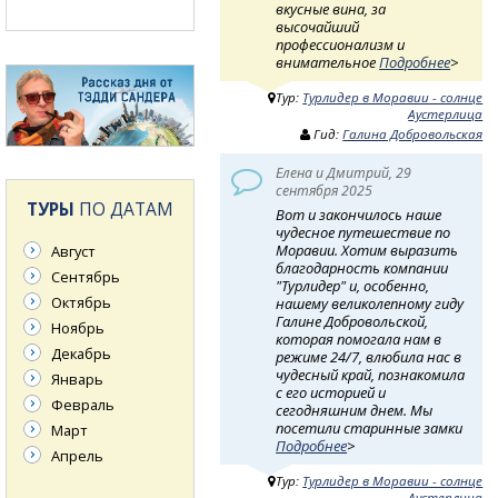
вкусные вина, за
высочайший
профессионализм и
внимательное
Подробнее
>
Тур:
Турлидер в Моравии - солнце
Аустерлица
Гид:
Галина Добровольская
Елена и Дмитрий, 29
сентября 2025
ТУРЫ
ПО ДАТАМ
Вот и закончилось наше
чудесное путешествие по
Моравии. Хотим выразить
Август
благодарность компании
Сентябрь
"Турлидер" и, особенно,
Октябрь
нашему великолепному гиду
Галине Добровольской,
Ноябрь
которая помогала нам в
Декабрь
режиме 24/7, влюбила нас в
чудесный край, познакомила
Январь
с его историей и
Февраль
сегодняшним днем. Мы
посетили старинные замки
Март
Подробнее
>
Апрель
Тур:
Турлидер в Моравии - солнце
Аустерлица