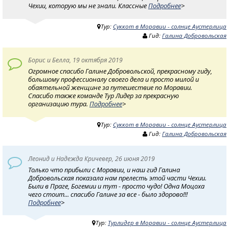
Чехии, которую мы не знали. Классные
Подробнее
>
Тур:
Суккот в Моравии - солнце Аустерлица
Гид:
Галина Добровольская
Борис и Белла, 19 октября 2019
Огромное спасибо Галине Добровольской, прекрасному гиду,
большому профессионалу своего дела и просто милой и
обаятельной женщине за путешествие по Моравии.
Спасибо также команде Тур Лидер за прекрасную
организацию тура.
Подробнее
>
Тур:
Суккот в Моравии - солнце Аустерлица
Гид:
Галина Добровольская
Леонид и Надежда Кричевер, 26 июня 2019
Только что прибыли с Моравии, и наш гид Галина
Добровольская показала нам прелесть этой части Чехии.
Были в Праге, Богемии и тут - просто чудо! Одна Моцоха
чего стоит... спасибо Галине за все - было здорово!!!
Подробнее
>
Тур:
Турлидер в Моравии - солнце Аустерлица