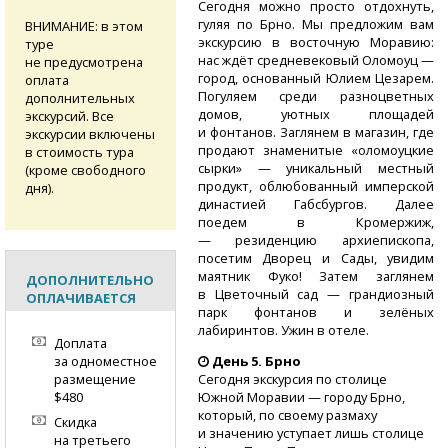
Сегодня можно просто отдохнуть,
гуляя по Брно. Мы предложим вам
ВНИМАНИЕ: в этом
экскурсию в восточную Моравию:
туре
нас ждёт средневековый Оломоуц —
не предусмотрена
город, основанный Юлием Цезарем.
оплата
Погуляем среди разноцветных
дополнительных
домов, уютных площадей
экскурсий. Все
и фонтанов. Заглянем в магазин, где
экскурсии включены
продают знаменитые «оломоуцкие
в стоимость тура
сырки» — уникальный местный
(кроме свободного
продукт, облюбованный имперской
дня).
династией Габсбургов. Далее
поедем в Кромержиж,
— резиденцию архиепископа,
посетим Дворец и Сады, увидим
маятник Фуко! Затем заглянем
ДОПОЛНИТЕЛЬНО
в Цветочный сад — грандиозный
ОПЛАЧИВАЕТСЯ
парк фонтанов и зелёных
лабиринтов. Ужин в отеле.
Доплата
за одноместное
День 5. Брно
размещение
Сегодня экскурсия по столице
$480
Южной Моравии — городу Брно,
который, по своему размаху
Скидка
и значению уступает лишь столице
на третьего