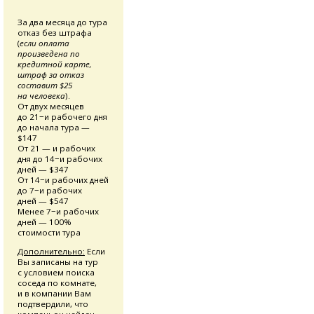
За два месяца до тура
отказ без штрафа
(
если оплата
произведена по
кредитной карте,
штраф за отказ
составит $25
на человека
).
От двух месяцев
до 21−и рабочего дня
до начала тура —
$147
От 21 — и рабочих
дня до 14−и рабочих
дней — $347
От 14−и рабочих дней
до 7−и рабочих
дней — $547
Менее 7−и рабочих
дней — 100%
стоимости тура
Дополнительно:
Если
Вы записаны на тур
с условием поиска
соседа по комнате,
и в компании Вам
подтвердили, что