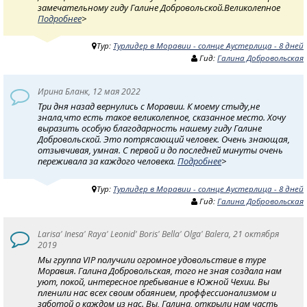
замечательному гиду Галине Добровольской.Великолепное
Подробнее
>
Тур:
Турлидер в Моравии - солнце Аустерлица - 8 дней
Гид:
Галина Добровольская
Ирина Бланк, 12 мая 2022
Три дня назад вернулись с Моравии. К моему стыду,не
знала,что есть такое великолепное, сказанное место. Хочу
выразить особую благодарность нашему гиду Галине
Добровольской. Это потрясающий человек. Очень знающая,
отзывчивая, умная. С первой и до последней минуты очень
переживала за каждого человека.
Подробнее
>
Тур:
Турлидер в Моравии - солнце Аустерлица - 8 дней
Гид:
Галина Добровольская
Larisa' Inesa' Raya' Leonid' Boris' Bella' Olga' Balera, 21 октября
2019
Мы группа VIP получили огромное удовольствие в туре
Моравия. Галина Добровольская, того не зная создала нам
уют, покой, интересное пребывание в Южной Чехии. Вы
пленили нас всех своим обаянием, проффессионализмом и
заботой о каждом из нас. Вы, Галина, открыли нам часть