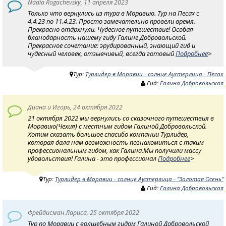
Nadia Rogachevsky, 11 апреля 2023
Только что вернулись из тура в Моравию. Тур на Песах с
4.4.23 по 11.4.23. Просто замечательно провели время.
Прекрасно отдрхнули. Чудесное путешествие! Особая
бланодарность нашему гиду Галине Добровольской.
Прекрасное сочетание: эрудированный, знающий гид и
чудесный человек, отзывчивый, всегда готовый
Подробнее
>
Тур:
Турлидер в Моравии - солнце Аустерлица - Песах
Гид:
Галина Добровольская
Диана и Игорь, 24 октября 2022
21 октября 2022 мы вернулись со сказочного путешествия в
Моравию(Чехия) с местным гидом Галиной Добровольской.
Хотим сказать большое спасибо компании Турлидер,
которая дала нам возможность познакомиться с таким
профессиональным гидом, как Галина.Мы получили массу
удовольствия! Галина - это профессионал
Подробнее
>
Тур:
Турлидер в Моравии - солнце Аустерлица - "Золотая Осень"
Гид:
Галина Добровольская
Фрейдисман Лариса, 25 октября 2022
Тур по Моравии с волшебным гидом Галиной Добровольской