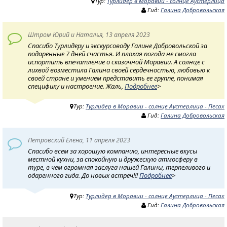
Тур:
Турлидер в Моравии - солнце Аустерлица
Гид:
Галина Добровольская
Штром Юрий и Наталья, 13 апреля 2023
Спасибо Турлидеру и экскурсоводу Галине Добровольской за
подаренные 7 дней счастья. И плохая погода не смогла
испортить впечатление о сказочной Моравии. А солнце с
лихвой возместила Галина своей сердечностью, любовью к
своей стране и умением представить ее группе, понимая
специфику и настроение. Жаль,
Подробнее
>
Тур:
Турлидер в Моравии - солнце Аустерлица - Песах
Гид:
Галина Добровольская
Петровский Елена, 11 апреля 2023
Спасибо всем за хорошую компанию, интересные вкусы
местной кухни, за спокойную и дружескую атмосферу в
туре, в чем огромная заслуга нашей Галины, терпеливого и
одаренного гида. До новых встреч!!!
Подробнее
>
Тур:
Турлидер в Моравии - солнце Аустерлица - Песах
Гид:
Галина Добровольская