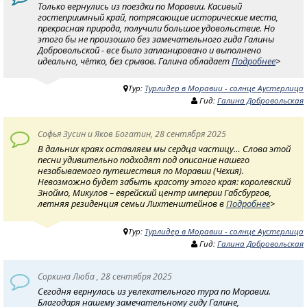
Только вернулись из поездки по Моравии. Касивый
гостеприимный край, потрясающие исторические места,
прекрасная природа, получили большое удовольствие. Но
этого бы не произошло без замечательного гида Галины
Добровольской - все было запланировано и выполнено
идеально, чётко, без срывов. Галина обладает
Подробнее
>
Тур:
Турлидер в Моравии - солнце Аустерлица
Гид:
Галина Добровольская
Софья Зусин и Яков Богатин, 28 сентября 2025
В дальних краях оставляем мы сердца частицу… Слова этой
песни удивительно подходят под описание нашего
незабываемого путешествия по Моравии (Чехия).
Невозможно будет забыть красоту этого края: королевский
Зноймо, Микулов – еврейский центр империи Габсбургов,
летняя резиденция семьи Лихтенштейнов в
Подробнее
>
Тур:
Турлидер в Моравии - солнце Аустерлица
Гид:
Галина Добровольская
Соркина Люба , 28 сентября 2025
Сегодня вернулась из увлекательного тура по Моравии.
Благодаря нашему замечательному гиду Галине,