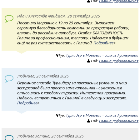
Гид:
Галина Добровольская
Ида и Александр Фридман , 28 сентября 2025
Посетили Моравию с 19 по 25 сентября. Выражаем
огромную благодарность компании за прекрасную работу,
вплоть до рассадки в автобусе. Особая БЛАГОДАРНОСТЬ
Галине за профессионализм, теплоту. Надеемся в будущем
ещё не раз путешествовать с Галиной.
Подробнее
>
Тур:
Турлидер в Моравии - солнце Аустерлица
Гид:
Галина Добровольская
Людмила, 28 сентября 2025
Огромное спасибо Турлидеру за прекрасные условия, а наш
экскурсовод была просто замечательная - с уважением
относилась к каждому туристу. Интересная программа.
Надеюсь встретиться с Галиной в следующих экскурсиях.
Подробнее
>
Тур:
Турлидер в Моравии - солнце Аустерлица
Гид:
Галина Добровольская
Людмила Хотина, 28 сентября 2025