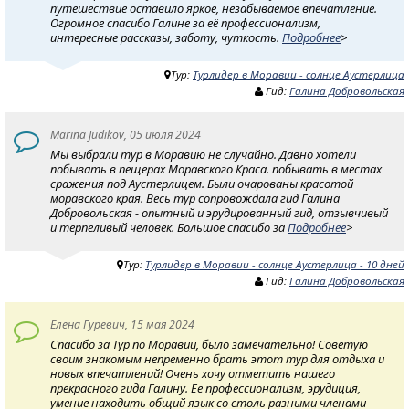
путешествие оставило яркое, незабываемое впечатление.
Огромное спасибо Галине за её профессионализм,
интересные рассказы, заботу, чуткость.
Подробнее
>
Тур:
Турлидер в Моравии - солнце Аустерлица
Гид:
Галина Добровольская
Marina Judikov, 05 июля 2024
Мы выбрали тур в Моравию не случайно. Давно хотели
побывать в пещерах Моравского Краса. побывать в местах
сражения под Аустерлицем. Были очарованы красотой
моравского края. Весь тур сопровождала гид Галина
Добровольская - опытный и эрудированный гид, отзывчивый
и терпеливый человек. Большое спасибо за
Подробнее
>
Тур:
Турлидер в Моравии - солнце Аустерлица - 10 дней
Гид:
Галина Добровольская
Елена Гуревич, 15 мая 2024
Спасибо за Тур по Моравии, было замечательно! Советую
своим знакомым непременно брать этот тур для отдыха и
новых впечатлений! Очень хочу отметить нашего
прекрасного гида Галину. Ее профессионализм, эрудиция,
умение находить общий язык со столь разными членами