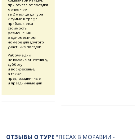
компаньон найден,
при отказе от поездки
менее чем
за 2 месяца до тура
к сумме штрафа
прибавляется
стоимость
размещения
в одноместном
номере для другого
участника поездки.
Рабочие дни
не включают: пятницу,
субботу
и воскресенье,
а также
предпраздничные
и праздничные дни
ОТЗЫВЫ О ТУРЕ
"ПЕСАХ В МОРАВИИ -