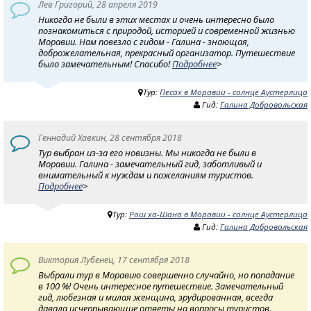
Лев Григорий, 28 апреля 2019
Никогда не были в этих местах и очень интересно было
познакомиться с природой, историей и современной жизнью
Моравии. Нам повезло с гидом - Галина - знающая,
доброжелательная, прекрасный организатор. Путешествие
было замечательным! Спасибо!
Подробнее
>
Тур:
Песах в Моравии - солнце Аустерлица
Гид:
Галина Добровольская
Геннадий Хавкин, 28 сентября 2018
Тур выбран из-за его новизны. Мы никогда не были в
Моравии. Галина - замечательный гид, заботливый и
внимательный к нуждам и пожеланиям туристов.
Подробнее
>
Тур:
Рош ха-Шана в Моравии - солнце Аустерлица
Гид:
Галина Добровольская
Виктория Лубенец, 17 сентября 2018
Выбрали тур в Моравию совершенно случайно, но попадание
в 100 %! Очень интересное путешествие. Замечательный
гид, любезная и милая женщина, эрудированная, всегда
давала исчерпывающие ответы на вопросы туристов.