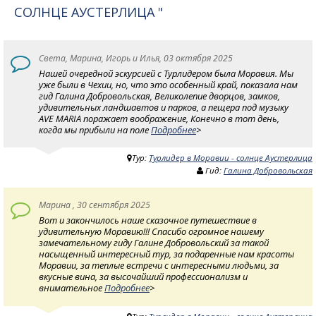
СОЛНЦЕ АУСТЕРЛИЦА "
Света, Марина, Игорь и Илья, 03 октября 2025
Нашей очередной эскурсией с Турлидером была Моравия. Мы
уже были в Чехии, но, что это особенный край, показала нам
гид Галина Добровольская, Великолепие дворцов, замков,
удивительных ландшавтов и парков, а пещера под музыку
AVE MARIA поражает воображение, Конечно в тот день,
когда мы прибыли на поле
Подробнее
>
Тур:
Турлидер в Моравии - солнце Аустерлица
Гид:
Галина Добровольская
Марина , 30 сентября 2025
Вот и закончилось наше сказочное путешествие в
удивительную Моравию!!! Спасибо огромное нашему
замечательному гиду Галине Добровольский за такой
насыщенный интересный тур, за подаренные нам красоты
Моравии, за теплые встречи с интересными людьми, за
вкусные вина, за высочайший профессионализм и
внимательное
Подробнее
>