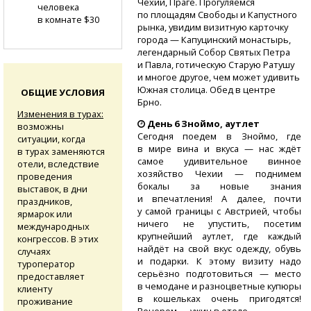
Чехии, Праге. Прогуляемся
человека
по площадям Свободы и Капустного
в комнате $30
рынка, увидим визитную карточку
города — Капуцинский монастырь,
легендарный Собор Святых Петра
и Павла, готическую Старую Ратушу
и многое другое, чем может удивить
Южная столица. Обед в центре
ОБЩИЕ УСЛОВИЯ
Брно.
Изменения в турах:
День 6 Зноймо, аутлет
возможны
Сегодня поедем в Зноймо, где
ситуации, когда
в мире вина и вкуса — нас ждёт
в турах заменяются
самое удивительное винное
отели, вследствие
хозяйство Чехии — поднимем
проведения
бокалы за новые знания
выставок, в дни
и впечатления! А далее, почти
праздников,
у самой границы с Австрией, чтобы
ярмарок или
ничего не упустить, посетим
международных
крупнейший аутлет, где каждый
конгрессов. В этих
найдёт на свой вкус одежду, обувь
случаях
и подарки. К этому визиту надо
туроператор
серьёзно подготовиться — место
предоставляет
в чемодане и разноцветные купюры
клиенту
в кошельках очень пригодятся!
проживание