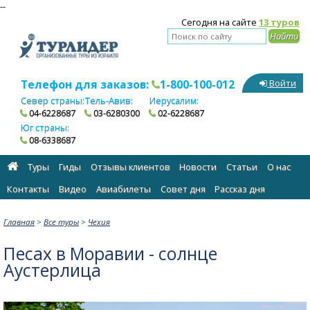
--
Сегодня на сайте
13 туров
Телефон для заказов:
1-800-100-012
Войти
Север страны:
Тель-Авив:
Иерусалим:
04-6228687
03-6280300
02-6228687
Юг страны:
08-6338687
Туры
Гиды
Отзывы клиентов
Новости
Статьи
О нас
Контакты
Видео
Авиабилеты
Cовет дня
Рассказ дня
Главная
>
Все туры
>
Чехия
Песах в Моравии - солнце
Аустерлица