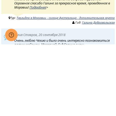
Огромное спасибо Галине за прекрасное время, проведенное в
Моравии!
Подробнее
>
Тур:
Турлидер в Моравии - солнце Аустерлица - дополнительная группа
Гид:
Галина Добровольская
Юлия Ставров, 20 сентября 2018
Очень люблю Чехию и было очень интересно познакомиться
с этим районом -Моравией. Гид Галина очень
коммуникабельная, знает много об этой стране и с
удовольствием делиться своими знаниями с туристами,
есть у нее умение и желание работать, Редко встречаются
такие люди. Нам повезло!
Подробнее
>
Тур:
Турлидер в Моравии - солнце Аустерлица - дополнительная группа
Гид:
Галина Добровольская
Жаннета Козак, 18 сентября 2018
Заинтересовались программой тура в Моравию от
компании Турлидер, всегда интересно увидеть новые места
и узнать что-то новое. Нам очень повезло с гидом - Галина
очень профессиональна, интересно рассказывает, у нее
замечательная речь и приятный тембр голоса, она очень
внимательна к туристам и всегда готова
Подробнее
>