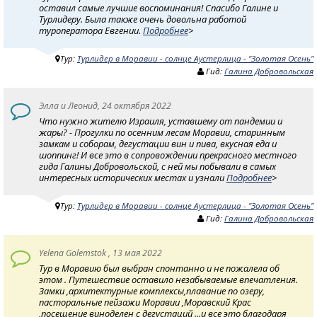
оставил самые лучшие воспоминания! Спасибо Галине и
Турлидеру. Была также очень довольна работой
туроператора Евгении.
Подробнее
>
Тур:
Турлидер в Моравии - солнце Аустерлица - "Золотая Осень"
Гид:
Галина Добровольская
Элла и Леонид, 24 октября 2022
Что нужно жителю Израиля, уставшему от пандемии и
жары? - Прогулки по осенним лесам Моравии, старинным
замкам и соборам, дегустации вин и пива, вкусная еда и
шоппинг! И все это в сопровождении прекрасного местного
гида Галины Добровольской, с ней мы побывали в самых
интересных исторических местах и узнали
Подробнее
>
Тур:
Турлидер в Моравии - солнце Аустерлица - "Золотая Осень"
Гид:
Галина Добровольская
Yelena Golemstok , 13 мая 2022
Тур в Моравию был выбран спонтанно и не пожалела об
этом . Путешествие оставило незабываемые впечатления.
Замки ,архитектурные комплексы,плавание по озеру,
пасторальные пейзажи Моравии ,Моравский Крас
,посещение виноделен с дегустаций ...и все это благодаря