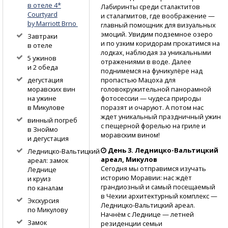
в отеле 4*
Лабиринты среди сталактитов
Courtyard
и сталагмитов, где воображение —
by Marriott Brno
главный помощник для визуальных
эмоций. Увидим подземное озеро
Завтраки
и по узким коридорам прокатимся на
в отеле
лодках, наблюдая за уникальными
5 ужинов
отражениями в воде. Далее
и 2 обеда
поднимемся на фуникулёре над
пропастью Мацоха для
дегустация
головокружительной панорамной
моравских вин
фотосессии — чудеса природы
на ужине
поразят и очаруют. А потом нас
в Микулове
ждет уникальный праздничный ужин
винный погреб
с пещерной форелью на гриле и
в Зноймо
моравским вином!
и дегустация
День 3.
Ледницко-Вальтицкий
Ледницко-Вальтицкий
ареал, Микулов
ареал: замок
Сегодня мы отправимся изучать
Леднице
историю Моравии: нас ждёт
и круиз
грандиозный и самый посещаемый
по каналам
в Чехии архитектурный комплекс —
Экскурсия
Ледницко-Вальтицкий
ареал.
по Микулову
Начнём с Леднице — летней
Замок
резиденции семьи