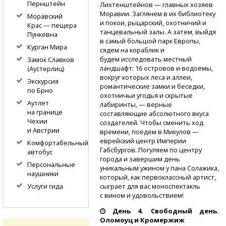
Пернштейн
Лихтенштейнов — главных хозяев
Моравии. Заглянем в их библиотеку
Моравский
и покои, рыцарский, охотничий и
Крас — пещера
танцевальный залы. А затем, выйдя
Пункевна
в самый большой парк Европы,
Курган Мира
сядем на кораблик и
будем исследовать местный
Замок Славков
ландшафт: 16 островов и водоёмы,
(Аустерлиц)
вокруг которых леса и аллеи,
Экскурсия
романтические замки и беседки,
по Брно
охотничьи угодья и скрытые
Аутлет
лабиринты, — верные
на границе
составляющие абсолютного вкуса
Чехии
создателей. Чтобы сменить ход
и Австрии
времени, поедем в Микулов —
еврейский центр Империи
Комфортабельный
Габсбургов. Погуляем по центру
автобус
города и завершим день
Персональные
уникальным ужином у пана Солажика,
наушники
который, как первоклассный артист,
Услуги гида
сыграет для вас моноспектакль
с вином и удовольствием!
День 4. Свободный день.
Оломоуц и Кромержиж