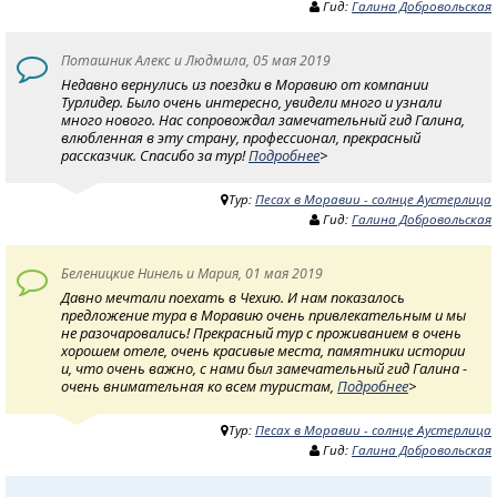
Гид:
Галина Добровольская
Поташник Алекс и Людмила, 05 мая 2019
Недавно вернулись из поездки в Моравию от компании
Турлидер. Было очень интересно, увидели много и узнали
много нового. Нас сопровождал замечательный гид Галина,
влюбленная в эту страну, профессионал, прекрасный
рассказчик. Спасибо за тур!
Подробнее
>
Тур:
Песах в Моравии - солнце Аустерлица
Гид:
Галина Добровольская
Беленицкие Нинель и Мария, 01 мая 2019
Давно мечтали поехать в Чехию. И нам показалось
предложение тура в Моравию очень привлекательным и мы
не разочаровались! Прекрасный тур с проживанием в очень
хорошем отеле, очень красивые места, памятники истории
и, что очень важно, с нами был замечательный гид Галина -
очень внимательная ко всем туристам,
Подробнее
>
Тур:
Песах в Моравии - солнце Аустерлица
Гид:
Галина Добровольская