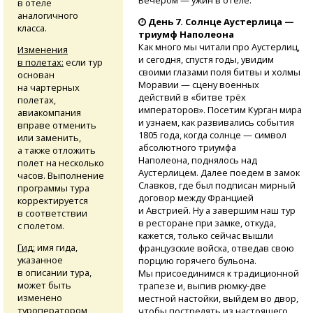
Вечером — ужин в отеле.
в отеле
аналогичного
День 7. Солнце Аустерлица —
класса.
триумф Наполеона
Как много мы читали про Аустерлиц,
Изменения
и сегодня, спустя годы, увидим
в полетах:
если тур
своими глазами поля битвы и холмы
основан
Моравии — сцену военных
на чартерных
действий в «битве трёх
полетах,
императоров». Посетим Курган мира
авиакомпания
и узнаем, как развивались события
вправе отменить
1805 года, когда солнце — символ
или заменить,
абсолютного триумфа
а также отложить
Наполеона, поднялось над
полет на несколько
Аустерлицем. Далее поедем в замок
часов. Выполнение
Славков, где был подписан мирный
программы тура
договор между Францией
корректируется
и Австрией. Ну а завершим наш тур
в соответствии
в ресторане при замке, откуда,
с полетом.
кажется, только сейчас вышли
Гид:
имя гида,
французские войска, отведав свою
указанное
порцию горячего бульона.
в описании тура,
Мы присоединимся к традиционной
может быть
трапезе и, выпив
рюмку-две
изменено
местной настойки, выйдем во двор,
туроператором
чтобы пострелять из настоящего