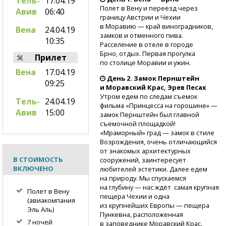
Тель-
17.04.19
Полет в Вену и переезд через
Авив
06:40
границу Австрии и Чехии
в Моравию — край виноградников,
Вена
24.04.19
замков и отменного пива.
10:35
Расселение в отеле в городе
Брно, отдых. Первая прогулка
Прилет
по столице Моравии и ужин.
Вена
17.04.19
День 2. Замок Пернштейн
09:25
и Моравский Крас, Эрев Песах
Утром едем по следам съемок
Тель-
24.04.19
фильма «Принцесса на горошине» —
Авив
15:00
замок Пернштейн был главной
съемочной площадкой!
«Мраморный» град — замок в стиле
Возрождения, очень отличающийся
от знакомых архитектурных
В СТОИМОСТЬ
сооружений, заинтересует
ВКЛЮЧЕНО
любителей эстетики. Далее едем
на природу. Мы спускаемся
на глубину — нас ждёт самая крупная
Полет в Вену
пещера Чехии и одна
(авиакомпания
из крупнейших Европы — пещера
Эль Аль)
Пункевна, расположенная
7 ночей
в заповеднике Моравский Крас.