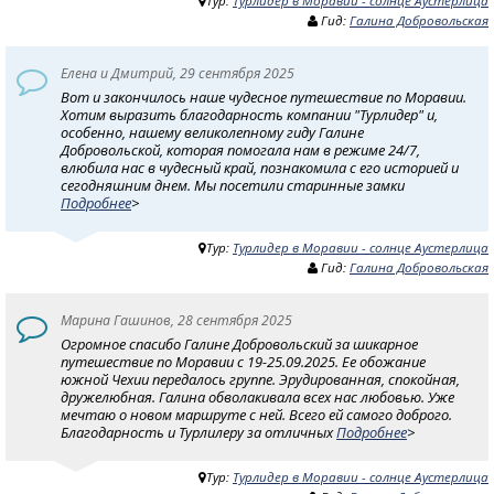
Тур:
Турлидер в Моравии - солнце Аустерлица
Гид:
Галина Добровольская
Елена и Дмитрий, 29 сентября 2025
Вот и закончилось наше чудесное путешествие по Моравии.
Хотим выразить благодарность компании "Турлидер" и,
особенно, нашему великолепному гиду Галине
Добровольской, которая помогала нам в режиме 24/7,
влюбила нас в чудесный край, познакомила с его историей и
сегодняшним днем. Мы посетили старинные замки
Подробнее
>
Тур:
Турлидер в Моравии - солнце Аустерлица
Гид:
Галина Добровольская
Марина Гашинов, 28 сентября 2025
Огромное спасибо Галине Добровольский за шикарное
путешествие по Моравии с 19-25.09.2025. Ее обожание
южной Чехии передалось группе. Эрудированная, спокойная,
дружелюбная. Галина обволакивала всех нас любовью. Уже
мечтаю о новом маршруте с ней. Всего ей самого доброго.
Благодарность и Турлилеру за отличных
Подробнее
>
Тур:
Турлидер в Моравии - солнце Аустерлица