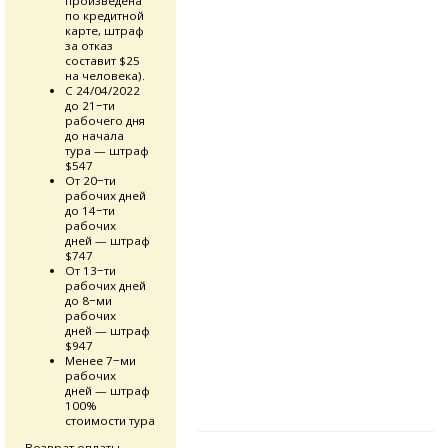
произведена
по кредитной
карте, штраф
за отказ
составит $25
на человека).
С 24/04/2022
до 21−ти
рабочего дня
до начала
тура — штраф
$547
От 20−ти
рабочих дней
до 14−ти
рабочих
дней — штраф
$747
От 13−ти
рабочих дней
до 8−ми
рабочих
дней — штраф
$947
Менее 7−ми
рабочих
дней — штраф
100%
стоимости тура
Возврат оплаты
—