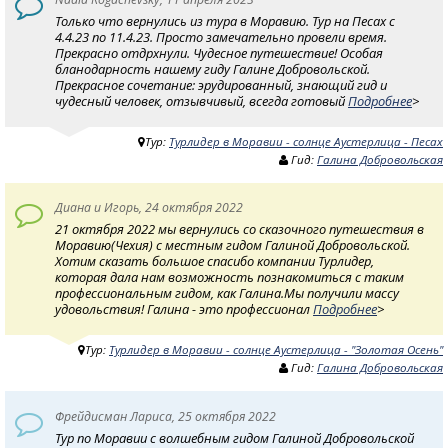
Только что вернулись из тура в Моравию. Тур на Песах с
4.4.23 по 11.4.23. Просто замечательно провели время.
Прекрасно отдрхнули. Чудесное путешествие! Особая
бланодарность нашему гиду Галине Добровольской.
Прекрасное сочетание: эрудированный, знающий гид и
чудесный человек, отзывчивый, всегда готовый
Подробнее
>
Тур:
Турлидер в Моравии - солнце Аустерлица - Песах
Гид:
Галина Добровольская
Диана и Игорь, 24 октября 2022
21 октября 2022 мы вернулись со сказочного путешествия в
Моравию(Чехия) с местным гидом Галиной Добровольской.
Хотим сказать большое спасибо компании Турлидер,
которая дала нам возможность познакомиться с таким
профессиональным гидом, как Галина.Мы получили массу
удовольствия! Галина - это профессионал
Подробнее
>
Тур:
Турлидер в Моравии - солнце Аустерлица - "Золотая Осень"
Гид:
Галина Добровольская
Фрейдисман Лариса, 25 октября 2022
Тур по Моравии с волшебным гидом Галиной Добровольской