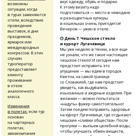
вкус одежду, обувь и подарки.
возможны
К этому визиту надо
ситуации, когда
подготовиться — место в чемодане
в турах заменяются
и разноцветные купюры
отели, вследствие
в кошельках очень пригодятся!
проведения
Вечером — ужин в отеле.
выставок, в дни
праздников,
День 7. Чешское стекло
ярмарок или
и курорт Лугачевице
международных
Мы уже неделю в Чехии, а все еще
конгрессов. В этих
не узнали, что же такое настоящее
случаях
чешское стекло! И сегодня нам
туроператор
предстоит исправить это
предоставляет
упущение — мы едем в городок
клиенту
Кветна, на самой границе
проживание
со Словакией, где нам предстоит
в отеле
увидеть, как выдувались
аналогичного
изысканные и ажурные изделия. При
класса.
желании — можно попытаться
«надуть» фужер самостоятельно!
Изменения
Затем поедем поправить здоровье
в полетах:
если тур
на курорт Лугачевице, где отдыхают
основан
чешские «сливки общества». После
на чартерных
прогулки — выпьем целебной воды,
полетах,
чтобы улучшить обмен веществ,
авиакомпания