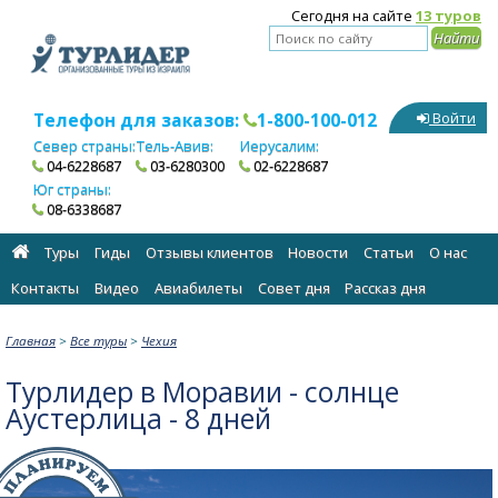
Сегодня на сайте
13 туров
Телефон для заказов:
1-800-100-012
Войти
Север страны:
Тель-Авив:
Иерусалим:
04-6228687
03-6280300
02-6228687
Юг страны:
08-6338687
Туры
Гиды
Отзывы клиентов
Новости
Статьи
О нас
Контакты
Видео
Авиабилеты
Cовет дня
Рассказ дня
Главная
>
Все туры
>
Чехия
Турлидер в Моравии - солнце
Аустерлица - 8 дней