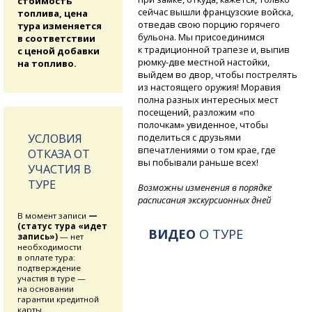
стоимость
сейчас вышли французские войска,
топлива, цена
отведав свою порцию горячего
тура изменяется
бульона. Мы присоединимся
в соответствии
к традиционной трапезе и, выпив
с ценой добавки
рюмку-две
местной настойки,
на топливо.
выйдем во двор, чтобы пострелять
из настоящего оружия! Моравия
полна разных интересных мест
посещений, разложим «по
полочкам» увиденное, чтобы
УСЛОВИЯ
поделиться с друзьями
впечатлениями о том крае, где
ОТКАЗА ОТ
вы побывали раньше всех!
УЧАСТИЯ В
ТУРЕ
Возможны изменения в порядке
расписания экскурсионных дней
В момент записи
—
(статус тура «идет
ВИДЕО
О ТУРЕ
запись»)
— нет
необходимости
в оплате тура:
подтверждение
участия в туре —
на основании
гарантии кредитной
карты