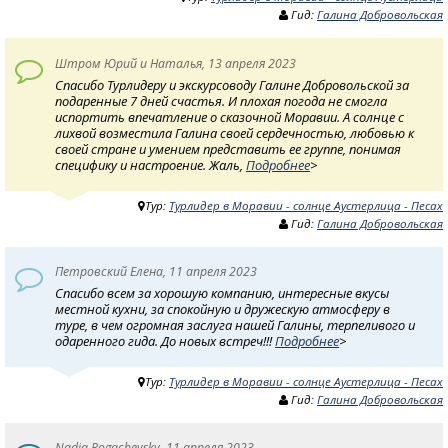
Гид:
Галина Добровольская
Штром Юрий и Наталья, 13 апреля 2023
Спасибо Турлидеру и экскурсоводу Галине Добровольской за
подаренные 7 дней счастья. И плохая погода не смогла
испортить впечатление о сказочной Моравии. А солнце с
лихвой возместила Галина своей сердечностью, любовью к
своей стране и умением представить ее группе, понимая
специфику и настроение. Жаль,
Подробнее
>
Тур:
Турлидер в Моравии - солнце Аустерлица - Песах
Гид:
Галина Добровольская
Петровский Елена, 11 апреля 2023
Спасибо всем за хорошую компанию, интересные вкусы
местной кухни, за спокойную и дружескую атмосферу в
туре, в чем огромная заслуга нашей Галины, терпеливого и
одаренного гида. До новых встреч!!!
Подробнее
>
Тур:
Турлидер в Моравии - солнце Аустерлица - Песах
Гид:
Галина Добровольская
Nadia Rogachevsky, 11 апреля 2023