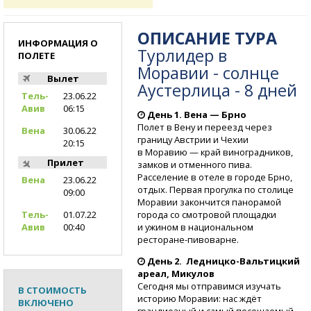
ОПИСАНИЕ ТУРА
ИНФОРМАЦИЯ О
Турлидер в
ПОЛЕТЕ
Моравии - солнце
Вылет
Аустерлица - 8 дней
Тель-
23.06.22
Авив
06:15
День 1. Вена — Брно
Полет в Вену и переезд через
Вена
30.06.22
границу Австрии и Чехии
20:15
в Моравию — край виноградников,
Прилет
замков и отменного пива.
Расселение в отеле в городе Брно,
Вена
23.06.22
отдых. Первая прогулка по столице
09:00
Моравии закончится панорамой
города со смотровой площадки
Тель-
01.07.22
и ужином в национальном
Авив
00:40
ресторане-пивоварне.
День 2.
Ледницко-Вальтицкий
ареал, Микулов
Сегодня мы отправимся изучать
В СТОИМОСТЬ
историю Моравии: нас ждёт
ВКЛЮЧЕНО
грандиозный и самый посещаемый