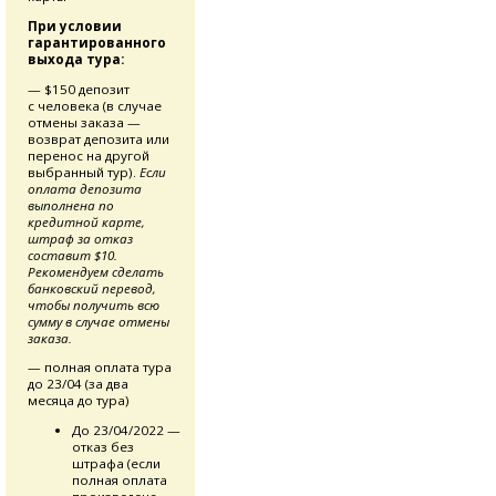
При условии
гарантированного
выхода тура:
— $150 депозит
с человека (в случае
отмены заказа —
возврат депозита или
перенос на другой
выбранный тур).
Если
оплата депозита
выполнена по
кредитной карте,
штраф за отказ
составит $10.
Рекомендуем сделать
банковский перевод,
чтобы получить всю
сумму в случае отмены
заказа.
— полная оплата тура
до 23/04 (за два
месяца до тура)
До 23/04/2022 —
отказ без
штрафа (если
полная оплата