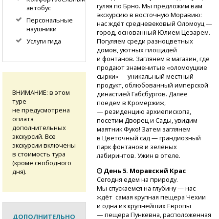
гуляя по Брно. Мы предложим вам
автобус
экскурсию в восточную Моравию:
Персональные
нас ждёт средневековый Оломоуц —
наушники
город, основанный Юлием Цезарем.
Погуляем среди разноцветных
Услуги гида
домов, уютных площадей
и фонтанов. Заглянем в магазин, где
продают знаменитые «оломоуцкие
сырки» — уникальный местный
продукт, облюбованный имперской
ВНИМАНИЕ: в этом
династией Габсбургов. Далее
туре
поедем в Кромержиж,
не предусмотрена
— резиденцию архиепископа,
оплата
посетим Дворец и Сады, увидим
дополнительных
маятник Фуко! Затем заглянем
экскурсий. Все
в Цветочный сад — грандиозный
экскурсии включены
парк фонтанов и зелёных
в стоимость тура
лабиринтов. Ужин в отеле.
(кроме свободного
День 5. Моравский Крас
дня).
Сегодня едем на природу.
Мы спускаемся на глубину — нас
ждёт самая крупная пещера Чехии
и одна из крупнейших Европы
— пещера Пункевна, расположенная
ДОПОЛНИТЕЛЬНО