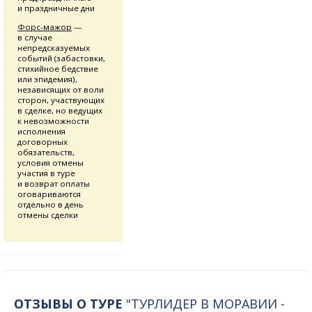
и праздничные дни
Форс-мажор
—
в случае
непредсказуемых
событий (забастовки,
стихийное бедствие
или эпидемия),
независящих от воли
сторон, участвующих
в сделке, но ведущих
к невозможности
исполнения
договорных
обязательств,
условия отмены
участия в туре
и возврат оплаты
оговариваются
отдельно в день
отмены сделки
ОТЗЫВЫ О ТУРЕ
"ТУРЛИДЕР В МОРАВИИ -