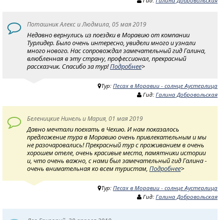
Гид:
Галина Добровольская
Поташник Алекс и Людмила, 05 мая 2019
Недавно вернулись из поездки в Моравию от компании
Турлидер. Было очень интересно, увидели много и узнали
много нового. Нас сопровождал замечательный гид Галина,
влюбленная в эту страну, профессионал, прекрасный
рассказчик. Спасибо за тур!
Подробнее
>
Тур:
Песах в Моравии - солнце Аустерлица
Гид:
Галина Добровольская
Беленицкие Нинель и Мария, 01 мая 2019
Давно мечтали поехать в Чехию. И нам показалось
предложение тура в Моравию очень привлекательным и мы
не разочаровались! Прекрасный тур с проживанием в очень
хорошем отеле, очень красивые места, памятники истории
и, что очень важно, с нами был замечательный гид Галина -
очень внимательная ко всем туристам,
Подробнее
>
Тур:
Песах в Моравии - солнце Аустерлица
Гид:
Галина Добровольская