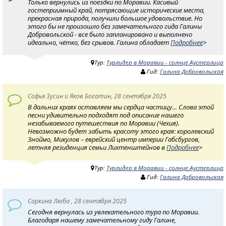
Только вернулись из поездки по Моравии. Касивый
гостеприимный край, потрясающие исторические места,
прекрасная природа, получили большое удовольствие. Но
этого бы не произошло без замечательного гида Галины
Добровольской - все было запланировано и выполнено
идеально, чётко, без срывов. Галина обладает
Подробнее
>
Тур:
Турлидер в Моравии - солнце Аустерлица
Гид:
Галина Добровольская
Софья Зусин и Яков Богатин, 28 сентября 2025
В дальних краях оставляем мы сердца частицу… Слова этой
песни удивительно подходят под описание нашего
незабываемого путешествия по Моравии (Чехия).
Невозможно будет забыть красоту этого края: королевский
Зноймо, Микулов – еврейский центр империи Габсбургов,
летняя резиденция семьи Лихтенштейнов в
Подробнее
>
Тур:
Турлидер в Моравии - солнце Аустерлица
Гид:
Галина Добровольская
Соркина Люба , 28 сентября 2025
Сегодня вернулась из увлекательного тура по Моравии.
Благодаря нашему замечательному гиду Галине,