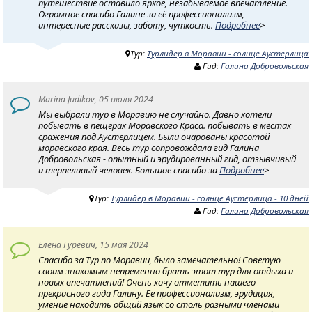
путешествие оставило яркое, незабываемое впечатление.
Огромное спасибо Галине за её профессионализм,
интересные рассказы, заботу, чуткость.
Подробнее
>
Тур:
Турлидер в Моравии - солнце Аустерлица
Гид:
Галина Добровольская
Marina Judikov, 05 июля 2024
Мы выбрали тур в Моравию не случайно. Давно хотели
побывать в пещерах Моравского Краса. побывать в местах
сражения под Аустерлицем. Были очарованы красотой
моравского края. Весь тур сопровождала гид Галина
Добровольская - опытный и эрудированный гид, отзывчивый
и терпеливый человек. Большое спасибо за
Подробнее
>
Тур:
Турлидер в Моравии - солнце Аустерлица - 10 дней
Гид:
Галина Добровольская
Елена Гуревич, 15 мая 2024
Спасибо за Тур по Моравии, было замечательно! Советую
своим знакомым непременно брать этот тур для отдыха и
новых впечатлений! Очень хочу отметить нашего
прекрасного гида Галину. Ее профессионализм, эрудиция,
умение находить общий язык со столь разными членами