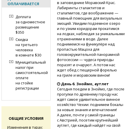
в заповеднике Моравский Крас.
ОПЛАЧИВАЕТСЯ
Лабиринты сталактитов и
сталагмитов, где воображение —
Доплата
главный помощник для визуальных
за одноместное
эмоций. Увидим подземное озеро
размещение
и по узким коридорам прокатимся
$350
на лодках, наблюдая за уникальными
отражениями в воде. Далее
Скидка
поднимемся на фуникулёре над
на третьего
пропастью Мацоха для
человека
головокружительной панорамной
в комнате $30
фотосессии — чудеса природы
Муниципальный
поразят и очаруют. А потом нас
налог при
ждет обед с пещерной форелью
самостоятельной
на гриле и моравским вином!
оплате
на стойке
День 6. Зноймо, аутлет
регистрации
Сегодня поедем в Зноймо, где после
прогулки по древнему городу нас
ждёт самое удивительное винное
хозяйство Чехии: поднимем бокалы
за новые знания и впечатления!
А далее, почти у самой границы
ОБЩИЕ УСЛОВИЯ
с Австрией, посетим крупнейший
аутлет, где каждый найдёт на свой
Изменения в турах: