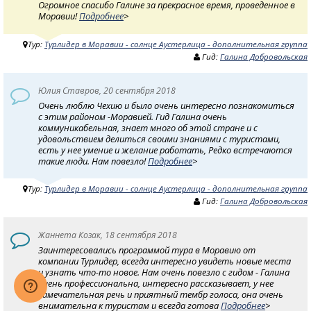
Огромное спасибо Галине за прекрасное время, проведенное в
Моравии!
Подробнее
>
Тур:
Турлидер в Моравии - солнце Аустерлица - дополнительная группа
Гид:
Галина Добровольская
Юлия Ставров, 20 сентября 2018
Очень люблю Чехию и было очень интересно познакомиться
с этим районом -Моравией. Гид Галина очень
коммуникабельная, знает много об этой стране и с
удовольствием делиться своими знаниями с туристами,
есть у нее умение и желание работать, Редко встречаются
такие люди. Нам повезло!
Подробнее
>
Тур:
Турлидер в Моравии - солнце Аустерлица - дополнительная группа
Гид:
Галина Добровольская
Жаннета Козак, 18 сентября 2018
Заинтересовались программой тура в Моравию от
компании Турлидер, всегда интересно увидеть новые места
и узнать что-то новое. Нам очень повезло с гидом - Галина
очень профессиональна, интересно рассказывает, у нее
замечательная речь и приятный тембр голоса, она очень
внимательна к туристам и всегда готова
Подробнее
>