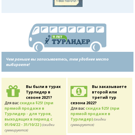
Чем раньше вы записываетесь, тем удобнее место
выбираете!
Вы были в турах
Вы заказываете
Турлидер в
второй или
сезоне 2021?
третий тур
Для вас
скидка $25! (при
сезона 2022?
прямой продаже в
Для вас
скидка $25! (при
Турлидер - для туров,
прямой продаже в
выходящих в период с
Турлидер)
(скидки
01/04/22 - 31/10/22 )
(скидки
суммируются)
суммируются)