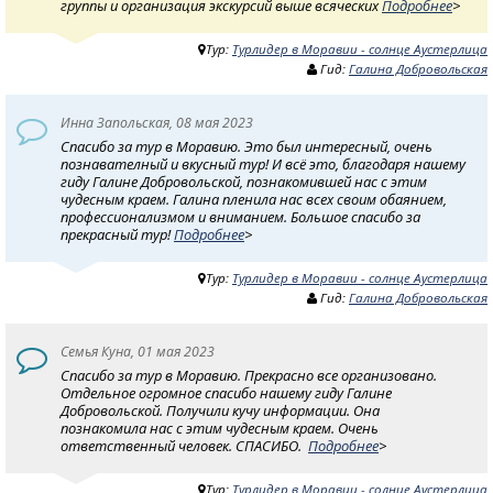
группы и организация экскурсий выше всяческих
Подробнее
>
Тур:
Турлидер в Моравии - солнце Аустерлица
Гид:
Галина Добровольская
Инна Запольская, 08 мая 2023
Спасибо за тур в Моравию. Это был интересный, очень
познавателный и вкусный тур! И всё это, благодаря нашему
гиду Галине Добровольской, познакомившей нас с этим
чудесным краем. Галина пленила нас всех своим обаянием,
профессионализмом и вниманием. Большое спасибо за
прекрасный тур!
Подробнее
>
Тур:
Турлидер в Моравии - солнце Аустерлица
Гид:
Галина Добровольская
Семья Куна, 01 мая 2023
Спасибо за тур в Моравию. Прекрасно все организовано.
Отдельное огромное спасибо нашему гиду Галине
Добровольской. Получили кучу информации. Она
познакомила нас с этим чудесным краем. Очень
ответственный человек. СПАСИБО.
Подробнее
>
Тур:
Турлидер в Моравии - солнце Аустерлица