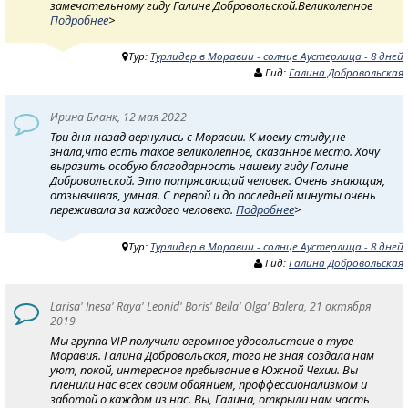
замечательному гиду Галине Добровольской.Великолепное
Подробнее
>
Тур:
Турлидер в Моравии - солнце Аустерлица - 8 дней
Гид:
Галина Добровольская
Ирина Бланк, 12 мая 2022
Три дня назад вернулись с Моравии. К моему стыду,не
знала,что есть такое великолепное, сказанное место. Хочу
выразить особую благодарность нашему гиду Галине
Добровольской. Это потрясающий человек. Очень знающая,
отзывчивая, умная. С первой и до последней минуты очень
переживала за каждого человека.
Подробнее
>
Тур:
Турлидер в Моравии - солнце Аустерлица - 8 дней
Гид:
Галина Добровольская
Larisa' Inesa' Raya' Leonid' Boris' Bella' Olga' Balera, 21 октября
2019
Мы группа VIP получили огромное удовольствие в туре
Моравия. Галина Добровольская, того не зная создала нам
уют, покой, интересное пребывание в Южной Чехии. Вы
пленили нас всех своим обаянием, проффессионализмом и
заботой о каждом из нас. Вы, Галина, открыли нам часть