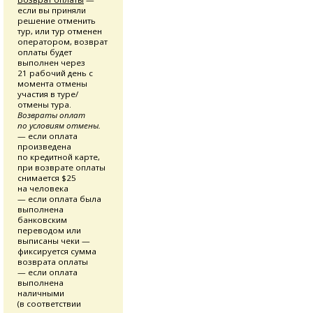
если вы приняли
решение отменить
тур, или тур отменен
оператором, возврат
оплаты будет
выполнен через
21 рабочий день с
момента отмены
участия в туре/
отмены тура.
Возвраты оплат
по условиям отмены.
— если оплата
произведена
по кредитной карте,
при возврате оплаты
снимается $25
на человека
— если оплата была
выполнена
банковским
переводом или
выписаны чеки —
фиксируется сумма
возврата оплаты
— если оплата
выполнена
наличными
(в соответствии