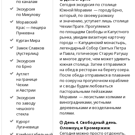
по каналам
Сегодня экскурсия по столице
Экскурсия
Южной Моравии — городу Брно,
по Микулову
который, по своему размаху
и значению, уступает лишь столице
Моравский
Чехии Праге. Прогуляемся
Крас — пещера
по площадям Свободы и Капустного
Пункевна
рынка, увидим визитную карточку
Курган Мира
города — Капуцинский монастырь,
легендарный Собор Святых Петра
Замок Славков
и Павла, готическую Старую Ратушу
(Аустерлиц)
и многое другое, чем может удивить
Экскурсия
южная столица. Затем отправимся
по Брно
на обед в ресторан на берегу озера.
Аутлет
После обеда отправимся в плавание
на границе
по озеру на прогулочном кораблике
Чехии
и с воды будем любоваться
и Австрии
пасторальными пейзажами
Моравии — лесистыми холмами и
Экскурсия
виноградниками, уютными
по заводу
деревеньками и возделанными
чешского
полями.
стекла
Курорт
День 4. Свободный день.
Лугачевице
Оломоуц и Кромержиж
Сегодня можно просто отдохнуть,
Комфортабельный