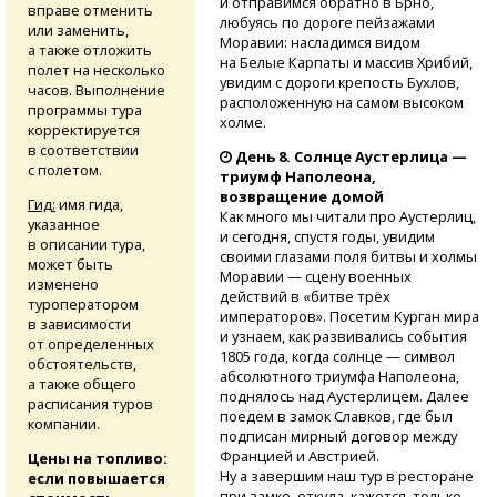
и отправимся обратно в Брно,
вправе отменить
любуясь по дороге пейзажами
или заменить,
Моравии: насладимся видом
а также отложить
на Белые Карпаты и массив Хрибий,
полет на несколько
увидим с дороги крепость Бухлов,
часов. Выполнение
расположенную на самом высоком
программы тура
холме.
корректируется
в соответствии
День 8. Солнце Аустерлица —
с полетом.
триумф Наполеона,
возвращение домой
Гид:
имя гида,
Как много мы читали про Аустерлиц,
указанное
и сегодня, спустя годы, увидим
в описании тура,
своими глазами поля битвы и холмы
может быть
Моравии — сцену военных
изменено
действий в «битве трёх
туроператором
императоров». Посетим Курган мира
в зависимости
и узнаем, как развивались события
от определенных
1805 года, когда солнце — символ
обстоятельств,
абсолютного триумфа Наполеона,
а также общего
поднялось над Аустерлицем. Далее
расписания туров
поедем в замок Славков, где был
компании.
подписан мирный договор между
Францией и Австрией.
Цены на топливо:
Ну а завершим наш тур в ресторане
если повышается
при замке, откуда, кажется, только