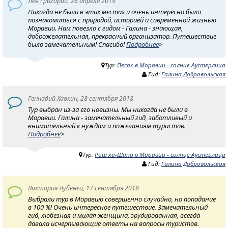
Лев Григорий, 28 апреля 2019
Никогда не были в этих местах и очень интересно было
познакомиться с природой, историей и современной жизнью
Моравии. Нам повезло с гидом - Галина - знающая,
доброжелательная, прекрасный организатор. Путешествие
было замечательным! Спасибо!
Подробнее
>
Тур:
Песах в Моравии - солнце Аустерлица
Гид:
Галина Добровольская
Геннадий Хавкин, 28 сентября 2018
Тур выбран из-за его новизны. Мы никогда не были в
Моравии. Галина - замечательный гид, заботливый и
внимательный к нуждам и пожеланиям туристов.
Подробнее
>
Тур:
Рош ха-Шана в Моравии - солнце Аустерлица
Гид:
Галина Добровольская
Виктория Лубенец, 17 сентября 2018
Выбрали тур в Моравию совершенно случайно, но попадание
в 100 %! Очень интересное путешествие. Замечательный
гид, любезная и милая женщина, эрудированная, всегда
давала исчерпывающие ответы на вопросы туристов.