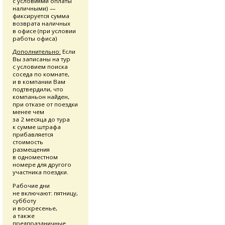
с условиями оплаты
наличными) —
фиксируется сумма
возврата наличных
в офисе (при условии
работы офиса)
Дополнительно:
Если
Вы записаны на тур
с условием поиска
соседа по комнате,
и в компании Вам
подтвердили, что
компаньон найден,
при отказе от поездки
менее чем
за 2 месяца до тура
к сумме штрафа
прибавляется
стоимость
размещения
в одноместном
номере для другого
участника поездки.
Рабочие дни
не включают: пятницу,
субботу
и воскресенье,
а также
предпраздничные