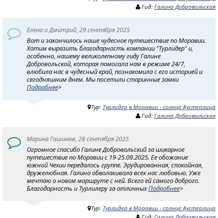
Гид:
Галина Добровольская
Елена и Дмитрий, 29 сентября 2025
Вот и закончилось наше чудесное путешествие по Моравии.
Хотим выразить благодарность компании "Турлидер" и,
особенно, нашему великолепному гиду Галине
Добровольской, которая помогала нам в режиме 24/7,
влюбила нас в чудесный край, познакомила с его историей и
сегодняшним днем. Мы посетили старинные замки
Подробнее
>
Тур:
Турлидер в Моравии - солнце Аустерлица
Гид:
Галина Добровольская
Марина Гашинов, 28 сентября 2025
Огромное спасибо Галине Добровольский за шикарное
путешествие по Моравии с 19-25.09.2025. Ее обожание
южной Чехии передалось группе. Эрудированная, спокойная,
дружелюбная. Галина обволакивала всех нас любовью. Уже
мечтаю о новом маршруте с ней. Всего ей самого доброго.
Благодарность и Турлилеру за отличных
Подробнее
>
Тур:
Турлидер в Моравии - солнце Аустерлица
Гид:
Галина Добровольская