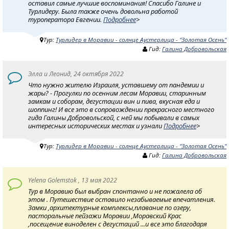
оставил самые лучшие воспоминания! Спасибо Галине и
Турлидеру. Была также очень довольна работой
туроператора Евгении.
Подробнее
>
Тур:
Турлидер в Моравии - солнце Аустерлица - "Золотая Осень"
Гид:
Галина Добровольская
Элла и Леонид, 24 октября 2022
Что нужно жителю Израиля, уставшему от пандемии и
жары? - Прогулки по осенним лесам Моравии, старинным
замкам и соборам, дегустации вин и пива, вкусная еда и
шоппинг! И все это в сопровождении прекрасного местного
гида Галины Добровольской, с ней мы побывали в самых
интересных исторических местах и узнали
Подробнее
>
Тур:
Турлидер в Моравии - солнце Аустерлица - "Золотая Осень"
Гид:
Галина Добровольская
Yelena Golemstok , 13 мая 2022
Тур в Моравию был выбран спонтанно и не пожалела об
этом . Путешествие оставило незабываемые впечатления.
Замки ,архитектурные комплексы,плавание по озеру,
пасторальные пейзажи Моравии ,Моравский Крас
,посещение виноделен с дегустаций ...и все это благодаря