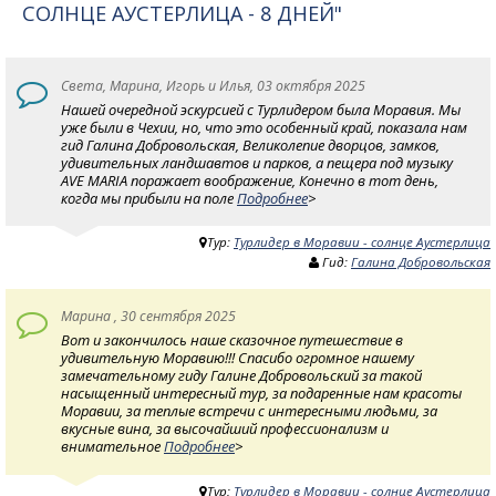
СОЛНЦЕ АУСТЕРЛИЦА - 8 ДНЕЙ"
Света, Марина, Игорь и Илья, 03 октября 2025
Нашей очередной эскурсией с Турлидером была Моравия. Мы
уже были в Чехии, но, что это особенный край, показала нам
гид Галина Добровольская, Великолепие дворцов, замков,
удивительных ландшавтов и парков, а пещера под музыку
AVE MARIA поражает воображение, Конечно в тот день,
когда мы прибыли на поле
Подробнее
>
Тур:
Турлидер в Моравии - солнце Аустерлица
Гид:
Галина Добровольская
Марина , 30 сентября 2025
Вот и закончилось наше сказочное путешествие в
удивительную Моравию!!! Спасибо огромное нашему
замечательному гиду Галине Добровольский за такой
насыщенный интересный тур, за подаренные нам красоты
Моравии, за теплые встречи с интересными людьми, за
вкусные вина, за высочайший профессионализм и
внимательное
Подробнее
>
Тур:
Турлидер в Моравии - солнце Аустерлица