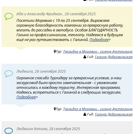
Ида и Александр Фридман , 28 сентября 2025
Посетили Моравию с 19 по 25 сентября. Выражаем
огромную благодарность компании за прекрасную работу,
вплоть до рассадки в автобусе. Особая БЛАГОДАРНОСТЬ
Галине за профессионализм, теплоту. Надеемся в будущем
ещё не раз путешествовать с Галиной.
Подробнее
>
Тур:
Турлидер в Моравии - солнце Аустерлица
Гид:
Галина Добровольская
Людмила, 28 сентября 2025
Огромное спасибо Турлидеру за прекрасные условия, а наш
экскурсовод была просто замечательная - с уважением
относилась к каждому туристу. Интересная программа.
Надеюсь встретиться с Галиной в следующих экскурсиях.
Подробнее
>
Тур:
Турлидер в Моравии - солнце Аустерлица
Гид:
Галина Добровольская
Людмила Хотина, 28 сентября 2025