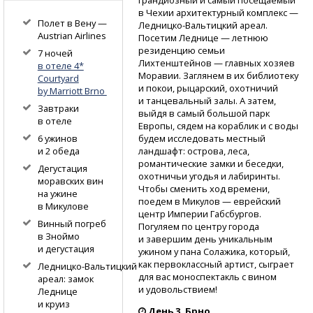
в Чехии архитектурный комплекс —
Полет в Вену —
Ледницко-Вальтицкий
ареал.
Austrian Airlines
Посетим Леднице — летнюю
резиденцию семьи
7 ночей
Лихтенштейнов — главных хозяев
в отеле 4*
Моравии. Заглянем в их библиотеку
Courtyard
и покои, рыцарский, охотничий
by Marriott Brno
и танцевальный залы. А затем,
Завтраки
выйдя в самый большой парк
в отеле
Европы, сядем на кораблик и с воды
будем исследовать местный
6 ужинов
ландшафт: острова, леса,
и 2 обеда
романтические замки и беседки,
Дегустация
охотничьи угодья и лабиринты.
моравских вин
Чтобы сменить ход времени,
на ужине
поедем в Микулов — еврейский
в Микулове
центр Империи Габсбургов.
Винный погреб
Погуляем по центру города
в Зноймо
и завершим день уникальным
и дегустация
ужином у пана Солажика, который,
как первоклассный артист, сыграет
Ледницко-Вальтицкий
для вас моноспектакль с вином
ареал: замок
и удовольствием!
Леднице
и круиз
День 3. Брно