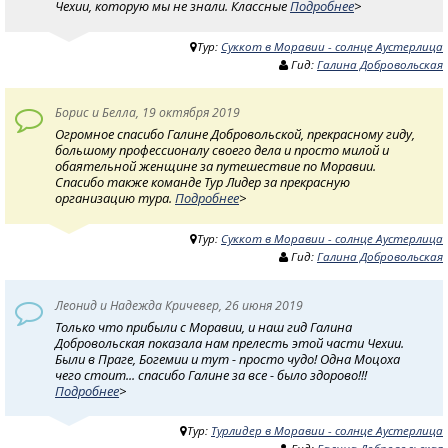
Чехии, которую мы не знали. Классные
Подробнее
>
Тур:
Суккот в Моравии - солнце Аустерлица
Гид:
Галина Добровольская
Борис и Белла, 19 октября 2019
Огромное спасибо Галине Добровольской, прекрасному гиду,
большому профессионалу своего дела и просто милой и
обаятельной женщине за путешествие по Моравии.
Спасибо также команде Тур Лидер за прекрасную
организацию тура.
Подробнее
>
Тур:
Суккот в Моравии - солнце Аустерлица
Гид:
Галина Добровольская
Леонид и Надежда Кричевер, 26 июня 2019
Только что прибыли с Моравии, и наш гид Галина
Добровольская показала нам прелесть этой части Чехии.
Были в Праге, Богемии и тут - просто чудо! Одна Моцоха
чего стоит... спасибо Галине за все - было здорово!!!
Подробнее
>
Тур:
Турлидер в Моравии - солнце Аустерлица